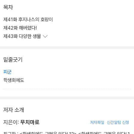
목차
제41화 후지나스의 호랑이
제42화 해버렸다!
제43화 다양한 생물
밑줄긋기
피군
학생회에도
저자 소개
지은이:
무치마로
저자파일
신간알림 신청
최근작 :
<학생회에도 구멍은 있다! 12>
,
<학생회에도 구멍은 있다! 1