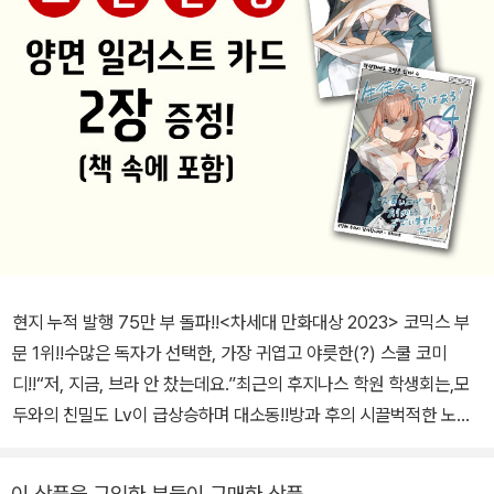
현지 누적 발행 75만 부 돌파!!<차세대 만화대상 2023> 코믹스 부
문 1위!!수많은 독자가 선택한, 가장 귀엽고 야릇한(?) 스쿨 코미
디!!“저, 지금, 브라 안 찼는데요.”최근의 후지나스 학원 학생회는,모
두와의 친밀도 Lv이 급상승하며 대소동!!방과 후의 시끌벅적한 노래
방 대회,코마로와 우메의 동물원 데이트,그리고 아리스와 탄의 비밀
게임도 발발?!그 와중에, 회장의 두근거림도 대폭주!!우당탕탕 콩닥