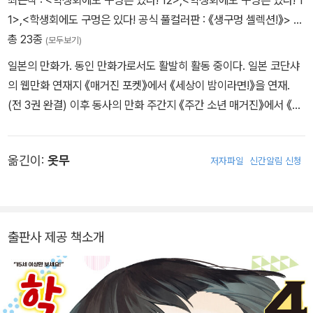
1>
,
<학생회에도 구멍은 있다! 공식 풀컬러판 : 《생구멍 셀렉션!》>
…
총 23종
(모두보기)
일본의 만화가. 동인 만화가로서도 활발히 활동 중이다. 일본 코단샤
의 웹만화 연재지 《매거진 포켓》에서 《세상이 밤이라면!》을 연재.
(전 3권 완결) 이후 동사의 만화 주간지 《주간 소년 매거진》에서 《학
생회에도 구멍은 있다!》를 연재 중.
옮긴이:
옷무
저자파일
신간알림 신청
출판사 제공 책소개