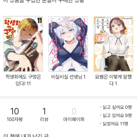
이 상품을 구입한 분들이 구매한 상품
콩닥이크게 가속하는 제④권입니다♪
학생회에도 구멍은
비실비실 선생님 1
묘쌤은 이렇게 말했
있다! 11
다 1
읽고 싶어요 0명
10
1
0
읽고 있어요 9명
100자평
리뷰
마이페이퍼
읽었어요 11명
이 책에 내가 남긴 글