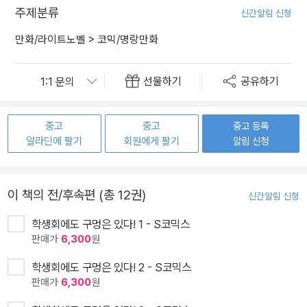
주제분류
신간알림 신청
만화/라이트노벨
>
코믹/명랑만화
선물하기
공유하기
중고
중고
중고 등록
알라딘에 팔기
회원에게 팔기
알림 신청
이 책의 전/후속편 (총 12권)
신간알림 신청
학생회에도 구멍은 있다! 1 - S코믹스
판매가
6,300
원
학생회에도 구멍은 있다! 2 - S코믹스
판매가
6,300
원