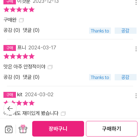
이것뿐
2023-12-13
메뉴
구매완
공감 (
0
)
댓글 (0)
프니
2024-03-17
메뉴
맛은 아주 안정적이야
공감 (
0
)
댓글 (0)
kit
2024-03-02
메뉴
뒤로가
기
이번에도 재미있게 봤습니다
공감 (
0
)
댓글 (0)
보관함담기
선물하기
장바구니
구매하기