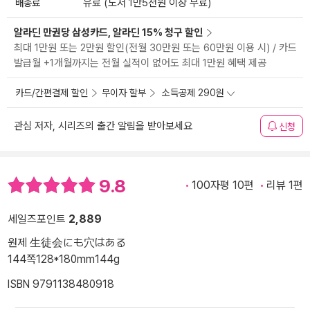
배송료
유료 (도서 1만5천원 이상 무료)
알라딘 만권당 삼성카드, 알라딘 15% 청구 할인
최대 1만원 또는 2만원 할인(전월 30만원 또는 60만원 이용 시) / 카드
발급월 +1개월까지는 전월 실적이 없어도 최대 1만원 혜택 제공
카드/간편결제 할인
무이자 할부
소득공제 290원
관심 저자, 시리즈의 출간 알림을 받아보세요
신청
9.8
100자평 10편
리뷰 1편
세일즈포인트
2,889
원제 生徒会にも穴はある
144쪽
128*180mm
144g
ISBN 9791138480918