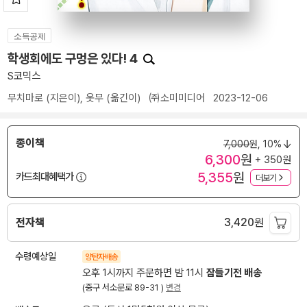
소득공제
학생회에도 구멍은 있다! 4
S코믹스
무치마로
(지은이),
옷무
(옮긴이)
㈜소미미디어
2023-12-06
종이책
7,000
원,
10%
6,300
원
+ 350원
5,355
원
카드최대혜택가
더보기
전자책
3,420
원
수령예상일
양탄자배송
오후 1시까지 주문하면 밤 11시
잠들기전 배송
(중구 서소문로 89-31 )
변경