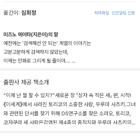
옮긴이:
심희정
저자파일
신간알림 신청
미즈노 에이타(지은이)의 말
예전에는 ‘검색해선 안 되는’ 계열의 이야기는
고분고분하게 검색하지 않았는데,
이제는 만화로 그리게 될 줄이야….
이세계에 대해 지나치게 생각하다가 진짜
헤매지 않도록 주의하면서
출판사 제공 책소개
앞으로도 최선을 다하겠습니다!
“이제 난 뭘 할 수 있지?”새로운 장 「상자 속 작은 새」 편, 시작!
《이세계》에서 사라진 토리코의 소중한 사람, 우루마 사츠키.그녀
와 관련된 단서를 찾기 위해 DS연구소를 찾은 소라오, 토리코,
코자쿠라 세 사람은감염된 제4종의 종착지와 우루마 사츠키의
수수께끼와 직면한다.그리고 강력한 주술을 내포한 「코토리바코」