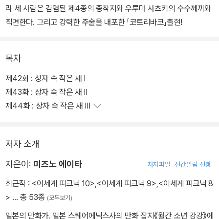
라 세 사람은 감염된 제4종의 종착지와 우루마 사츠키의 수수께끼와
직면한다. 그리고 강력한 주술을 내포한 「코토리바코」출현!
목차
제42화 : 상자 속 작은 새 Ⅰ
제43화 : 상자 속 작은 새 Ⅱ
제44화 : 상자 속 작은 새 Ⅲ
저자 소개
지은이:
미즈노 에이타
저자파일
신간알림 신청
최근작 :
<이세계 피크닉 10>
,
<이세계 피크닉 9>
,
<이세계 피크닉 8
>
… 총 53종
(모두보기)
일본의 만화가. 일본 스퀘어에닉스사의 만화 잡지《월간 소년 강강》에