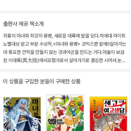
출판사 제공 책소개
최흉의 마녀와 최강의 용병, 새로운 대륙에 발을 딛다.차세대 라이트
노벨대상 문고 부문 수상작,<마녀와 용병> 코믹스판 발매!!살아가는
데 중요한 건적을 만들지 않는 것과아군을 만드는 거다.마술이 보급
된 이대륙(異大陸)에서모험가로서 살아가기로 결심한 시어셔.눈에
띄지 않고 착실하게 승급하는 것을 목표로 삼지만위기에 처한 상위
모험가를 구하고 강력한 마수를 쓰러뜨리는 등,‘신참 모험가’의 영역
이 상품을 구입한 분들이 구매한 상품
을 넘어선 활약을 펼치고 만다.뛰어난 전투기술을 지닌 지그와끝을
알 수 없는 마력을 감춘 시어셔.두 사람에 대한 소문이 모험가들 사이
에서 퍼져 나가는데…?!고독한 마녀와 고고한 용병이 만나, 새로운 이
야기가 시작된다.이단이자 왕도. 본격 이세계 왕도 판타지, 2권!