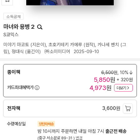
소득공제
마녀와 용병 2
S코믹스
미야기 마코토
(지은이),
초호키테키 카에루
(원작),
카나세 벤치
(그
림),
정대식
(옮긴이)
㈜소미미디어
2025-09-10
종이책
6,500
원,
10%
5,850
원
+ 320원
4,973
원
카드최대혜택가
더보기
전자책
3,600
원
수령예상일
양탄자배송
밤 10시까지 주문하면 내일 아침 7시
출근전 배송
(중구 서소문로 89-31 )
변경