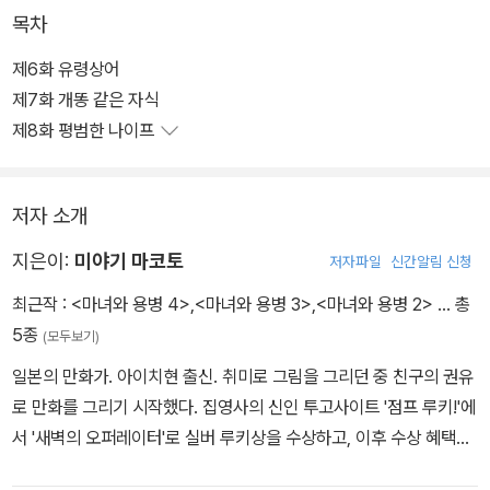
사이에서 퍼져 나가는데….
목차
제6화 유령상어
제7화 개똥 같은 자식
제8화 평범한 나이프
저자 소개
지은이:
미야기 마코토
저자파일
신간알림 신청
최근작 :
<마녀와 용병 4>
,
<마녀와 용병 3>
,
<마녀와 용병 2>
… 총
5종
(모두보기)
일본의 만화가. 아이치현 출신. 취미로 그림을 그리던 중 친구의 권유
로 만화를 그리기 시작했다. 집영사의 신인 투고사이트 '점프 루키!'에
서 '새벽의 오퍼레이터'로 실버 루키상을 수상하고, 이후 수상 혜택으
로 점프+에서 단편만화 '이매지너리 퀘스트'를 투고하며 데뷔했다.