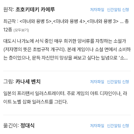
이후 강담사에서 '마녀와 용병'을 연재하면서, 첫 단행본을 출간했다.
원작:
초호키테키 카에루
저자파일
신간알림 신청
최근작 :
<마녀와 용병 5>
,
<마녀와 용병 4>
,
<마녀와 용병 3>
… 총
12종
(모두보기)
대도시 나가노에 서식 중인 매우 희귀한 양서류를 자칭하는 소설가
(저자명의 뜻은 초법규적 개구리). 본래 게임이나 소설 면에서 소비하
는 층이었으나, 문득 자신만의 망상을 써보고 싶다는 일념으로 ‘소설
가가 되자’에서 자기 취향의 이야기를 투고하고 있다. 첫 연재작인 ‘마
녀와 용병’이 서적화가 되고, ‘차세대 라이트 노벨대상’ 문고 부문에서
그림:
카나세 벤치
저자파일
신간알림 신청
수상하며 정식 소설가로 데뷔했다.
일본의 프리랜서 일러스트레이터. 주로 게임의 아트 디자인이나, 라
이트 노벨 삽화 일러스트를 그린다.
옮긴이:
정대식
저자파일
신간알림 신청