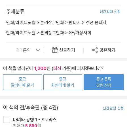
주제분류
신간알림 신청
만화/라이트노벨
>
본격장르만화
>
판타지
>
액션 판타지
만화/라이트노벨
>
본격장르만화
>
SF/가상사회
선물하기
공유하기
이 책을 알라딘에
1,200
원 (
최상
기준)에 파시겠습니까?
중고
중고
중고 등록
알라딘에 팔기
회원에게 팔기
알림 신청
이 책의 전/후속편 (총 4권)
신간알림 신청
마녀와 용병 1 - S코믹스
판매가
5,850
원