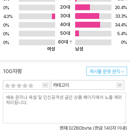
20대
20.4%
0%
30대
33.3%
4.3%
40대
34.4%
0%
50대
5.4%
0%
60대
0%
0%
여성
남성
100자평
게시물 운영 원칙
카테고리
현재
0
/280byte (한글 140자 이내)