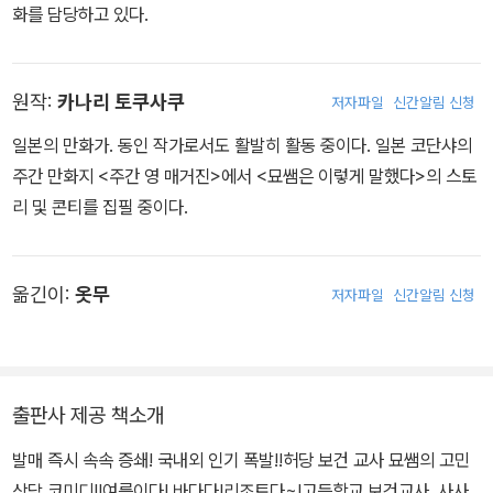
화를 담당하고 있다.
원작:
카나리 토쿠사쿠
저자파일
신간알림 신청
일본의 만화가. 동인 작가로서도 활발히 활동 중이다. 일본 코단샤의
주간 만화지 <주간 영 매거진>에서 <묘쌤은 이렇게 말했다>의 스토
리 및 콘티를 집필 중이다.
옮긴이:
옷무
저자파일
신간알림 신청
출판사 제공 책소개
발매 즉시 속속 증쇄! 국내외 인기 폭발!!허당 보건 교사 묘쌤의 고민
상담 코미디!!여름이다! 바다다!리조트다~!고등학교 보건교사, 사사