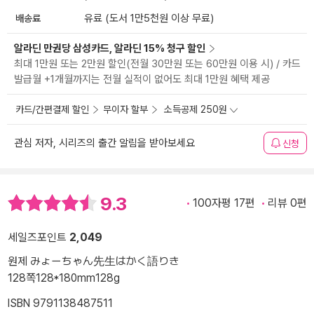
배송료
유료 (도서 1만5천원 이상 무료)
알라딘 만권당 삼성카드, 알라딘 15% 청구 할인
최대 1만원 또는 2만원 할인(전월 30만원 또는 60만원 이용 시) / 카드
발급월 +1개월까지는 전월 실적이 없어도 최대 1만원 혜택 제공
카드/간편결제 할인
무이자 할부
소득공제 250원
관심 저자, 시리즈의 출간 알림을 받아보세요
신청
9.3
100자평 17편
리뷰 0편
세일즈포인트
2,049
원제 みょーちゃん先生はかく語りき
128쪽
128*180mm
128g
ISBN 9791138487511