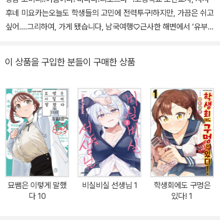
후네 미요카는오늘도 학생들의 고민에 전력투구!하지만, 가끔은 쉬고
싶어….그리하여, 가게 됐습니다, 남국여행♡근사한 해변에서 ‘유부녀
바디’가 작렬한닷☆마음은 언제나 한여름이야 제8권!!
이 상품을 구입한 분들이 구매한 상품
묘쌤은 이렇게 말했
비실비실 선생님 1
학생회에도 구멍은
다 10
있다! 1