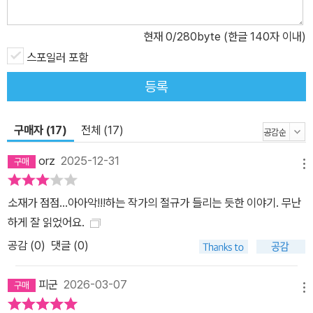
현재
0
/280byte (한글 140자 이내)
스포일러 포함
등록
구매자 (17)
전체 (17)
orz
2025-12-31
메뉴
소재가 점점...아아악!!!하는 작가의 절규가 들리는 듯한 이야기. 무난
하게 잘 읽었어요.
공감 (
0
)
댓글 (0)
피군
2026-03-07
메뉴