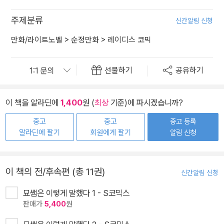
주제분류
신간알림 신청
만화/라이트노벨
>
순정만화
>
레이디스 코믹
선물하기
공유하기
이 책을 알라딘에
1,400
원 (
최상
기준)에 파시겠습니까?
중고
중고
중고 등록
알라딘에 팔기
회원에게 팔기
알림 신청
이 책의 전/후속편 (총 11권)
신간알림 신청
묘쌤은 이렇게 말했다 1 - S코믹스
판매가
5,400
원