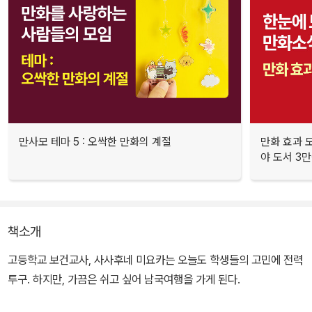
만사모 테마 5 : 오싹한 만화의 계절
만화 효과 모
야 도서 3만
책소개
고등학교 보건교사, 사사후네 미요카는 오늘도 학생들의 고민에 전력
투구. 하지만, 가끔은 쉬고 싶어 남국여행을 가게 된다.