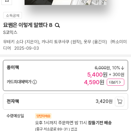
소득공제
묘쌤은 이렇게 말했다 8
S코믹스
무테키 소다
(지은이),
카나리 토쿠사쿠
(원작),
옷무
(옮긴이)
㈜소미미
디어
2025-09-03
종이책
6,000
원,
10%
5,400
원
+ 300원
4,590
원
카드최대혜택가
더보기
전자책
3,420
원
수령예상일
양탄자배송
오후 1시까지 주문하면 밤 11시
잠들기전 배송
(중구 서소문로 89-31 )
변경