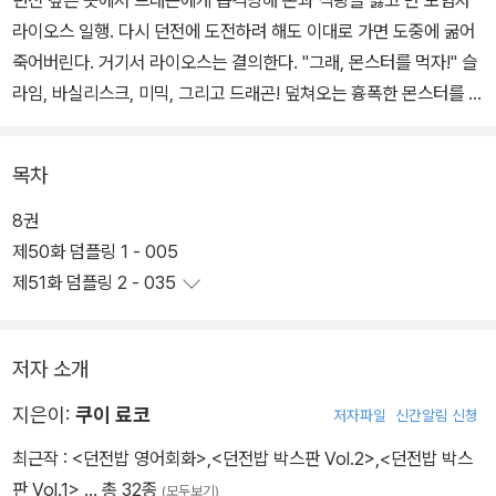
던전 깊은 곳에서 드래곤에게 습격당해 돈과 식량을 잃고 만 모험자
라이오스 일행. 다시 던전에 도전하려 해도 이대로 가면 도중에 굶어
죽어버린다. 거기서 라이오스는 결의한다. "그래, 몬스터를 먹자!" 슬
라임, 바실리스크, 미믹, 그리고 드래곤! 덮쳐오는 흉폭한 몬스터를 먹
으면서 던전 돌파를 노려라! 모험자여!
목차
8권
제50화 덤플링 1 - 005
제51화 덤플링 2 - 035
저자 소개
지은이:
쿠이 료코
저자파일
신간알림 신청
최근작 :
<던전밥 영어회화>
,
<던전밥 박스판 Vol.2>
,
<던전밥 박스
판 Vol.1>
… 총 32종
(모두보기)