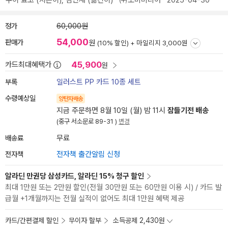
쿠이 료코
(지은이),
김민재
(옮긴이)
㈜소미미디어
2025-04-30
정가
60,000원
54,000
판매가
원
(10% 할인) +
마일리지 3,000원
45,900
카드최대혜택가
원
부록
일러스트 PP 카드 10종 세트
수령예상일
양탄자배송
지금 주문하면 8월 10일 (월) 밤 11시
잠들기전 배송
(중구 서소문로 89-31 )
변경
배송료
무료
전자책
전자책 출간알림 신청
알라딘 만권당 삼성카드, 알라딘 15% 청구 할인
최대 1만원 또는 2만원 할인(전월 30만원 또는 60만원 이용 시) / 카드 발
급월 +1개월까지는 전월 실적이 없어도 최대 1만원 혜택 제공
카드/간편결제 할인
무이자 할부
소득공제 2,430원