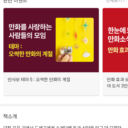
관련 이벤트
전체보기
만사모 테마 5 : 오싹한 만화의 계절
만화 효과 모
야 도서 3만
책소개