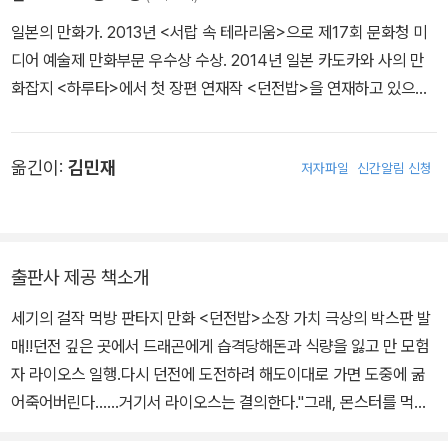
일본의 만화가. 2013년 <서랍 속 테라리움>으로 제17회 문화청 미
디어 예술제 만화부문 우수상 수상. 2014년 일본 카도카와 사의 만
화잡지 <하루타>에서 첫 장편 연재작 <던전밥>을 연재하고 있으며,
<던전밥>으로 <2015년 코믹 나탈리 대상>, <이 만화가 대단해! 20
16>, , <전국 서점 직원이 고른 추천 만화 2016>에서 1위를 달성했
옮긴이:
김민재
저자파일
신간알림 신청
다. 소재의 참신함과 매끄러운 스토리 전개, 안정적인 작화 연출과 독
창적인 캐릭터 창조로 수많은 만화 팬들에게도 러브콜을 받고 있는
어엿한 대작가이다.
출판사 제공 책소개
세기의 걸작 먹방 판타지 만화 <던전밥>소장 가치 극상의 박스판 발
매!!던전 깊은 곳에서 드래곤에게 습격당해돈과 식량을 잃고 만 모험
자 라이오스 일행.다시 던전에 도전하려 해도이대로 가면 도중에 굶
어죽어버린다......거기서 라이오스는 결의한다."그래, 몬스터를 먹
자!"슬라임, 바실리스크, 미믹, 그리고 드래곤!!덮쳐오는 흉폭한 몬스