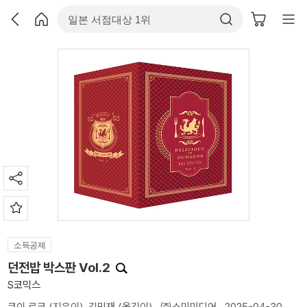
소득공제
던전밥 박스판 Vol.2
S코믹스