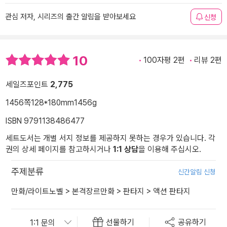
관심 저자, 시리즈의 출간 알림을 받아보세요
신청
10
100자평 2편
리뷰 2편
세일즈포인트
2,775
1456쪽
128*180mm
1456g
ISBN 9791138486477
세트도서는 개별 서지 정보를 제공하지 못하는 경우가 있습니다. 각
권의 상세 페이지를 참고하시거나
1:1 상담
을 이용해 주십시오.
주제분류
신간알림 신청
만화/라이트노벨
>
본격장르만화
>
판타지
>
액션 판타지
선물하기
공유하기