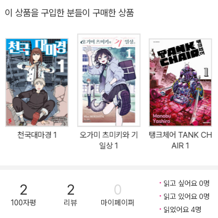
터를 먹으면서던전 돌파를 노려라! 모험자여!!TRIGGER 제작 TV
이 상품을 구입한 분들이 구매한 상품
애니메이션 글로벌 대히트!& TV 애니메이션 2기 제작 중!!
천국대마경 1
오가미 츠미키와 기
탱크체어 TANK CH
일상 1
AIR 1
읽고 싶어요 0명
2
2
0
읽고 있어요 0명
100자평
리뷰
마이페이퍼
읽었어요 4명