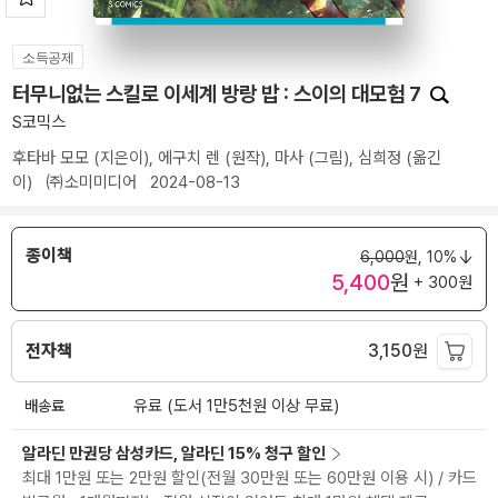
소득공제
터무니없는 스킬로 이세계 방랑 밥 : 스이의 대모험 7
S코믹스
후타바 모모
(지은이),
에구치 렌
(원작),
마사
(그림),
심희정
(옮긴
이)
㈜소미미디어
2024-08-13
종이책
6,000
원,
10%
5,400
원
+ 300원
전자책
3,150
원
배송료
유료 (도서 1만5천원 이상 무료)
알라딘 만권당 삼성카드, 알라딘 15% 청구 할인
최대 1만원 또는 2만원 할인(전월 30만원 또는 60만원 이용 시) / 카드