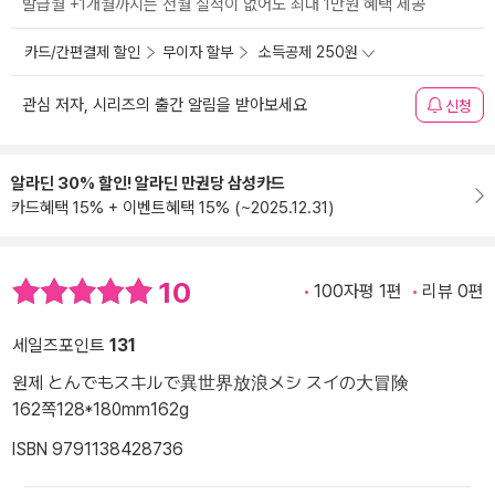
발급월 +1개월까지는 전월 실적이 없어도 최대 1만원 혜택 제공
카드/간편결제 할인
무이자 할부
소득공제 250원
관심 저자, 시리즈의 출간 알림을 받아보세요
신청
알라딘 30% 할인! 알라딘 만권당 삼성카드
카드혜택 15% + 이벤트혜택 15% (~2025.12.31)
10
100자평 1편
리뷰 0편
세일즈포인트
131
원제 とんでもスキルで異世界放浪メシ スイの大冒険
162쪽
128*180mm
162g
ISBN 9791138428736