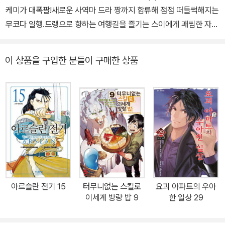
케미가 대폭팔!새로운 사역마 드라 짱까지 합류해 점점 떠들썩해지는
무코다 일행.드랭으로 향하는 여행길을 즐기는 스이에게 괘씸한 자들
의 마수가 뻗치는데—?!새로운 친구와 보내는 일상, 좀 더 두근거리
고 즐거워!
이 상품을 구입한 분들이 구매한 상품
아르슬란 전기 15
터무니없는 스킬로
요괴 아파트의 우아
이세계 방랑 밥 9
한 일상 29