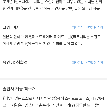
016년 1월부터《터무니없는 스킬이 진짜로 터무니없는 위력을 발휘
한 건에 대해》를 연재. 해당 작품이 인기를 끌며, 일본 오버랩 사를 통
해《터무니없는 스킬로 이세계 방랑 밥》이라는 제목으로 서적화 됐다.
이후 만화, TV애니메이션화
그림:
마사
저자파일
신간알림 신청
일본의 만화가 겸 일러스트레이터. 라이트노벨《터무니없는 스킬로
이세계 방랑 밥》(에구치 렌 저)의 삽화를 맡아 그렸다.
옮긴이:
심희정
저자파일
신간알림 신청
출판사 제공 책소개
《터무니없는 스킬로 이세계 방랑 밥》공식 스핀오프 코믹스, 제7권!작
고 귀여운 슬라임 스이와츤츤거리지만 어딘가(?) 깜찍한 드라 짱의