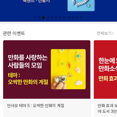
관련 이벤트
전체보기
만사모 테마 5 : 오싹한 만화의 계절
만화 효과 모
야 도서 3만