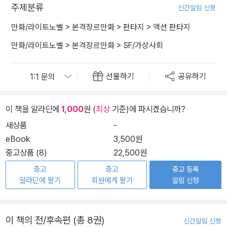
주제분류
신간알림 신청
만화/라이트노벨
>
본격장르만화
>
판타지
>
액션 판타지
만화/라이트노벨
>
본격장르만화
>
SF/가상사회
선물하기
공유하기
이 책을 알라딘에
1,000
원 (
최상
기준)에 파시겠습니까?
새상품
-
eBook
3,500원
중고상품 (8)
22,500원
중고
중고
중고 등록
알라딘에 팔기
회원에게 팔기
알림 신청
이 책의 전/후속편 (총 8권)
신간알림 신청