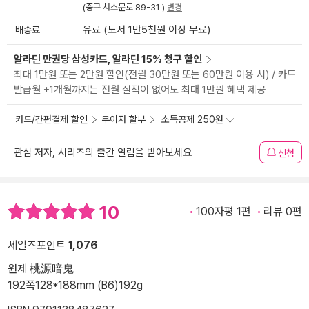
(중구 서소문로 89-31 )
변경
배송료
유료 (도서 1만5천원 이상 무료)
알라딘 만권당 삼성카드, 알라딘 15% 청구 할인
최대 1만원 또는 2만원 할인(전월 30만원 또는 60만원 이용 시) / 카드
발급월 +1개월까지는 전월 실적이 없어도 최대 1만원 혜택 제공
카드/간편결제 할인
무이자 할부
소득공제 250원
관심 저자, 시리즈의 출간 알림을 받아보세요
신청
10
100자평 1편
리뷰 0편
세일즈포인트
1,076
원제 桃源暗鬼
192쪽
128*188mm (B6)
192g