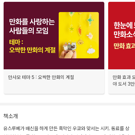
만사모 테마 5 : 오싹한 만화의 계절
만화 효과 모
야 도서 3만
책소개
유스루베가 배신을 하게 만든 흑막인 우쿄와 맞서는 시키. 동료를 상