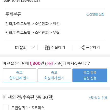
ISBN 9791138487627
주제분류
신간알림 신청
만화/라이트노벨
>
소년만화
>
액션
만화/라이트노벨
>
소년만화
>
무협
선물하기
공유하기
이 책을 알라딘에
1,300
원 (
최상
기준)에 파시겠습니까?
중고
중고
중고 등록
알라딘에 팔기
회원에게 팔기
알림 신청
이 책의 전/후속편 (총 30권)
신간알림 신청
도원암귀 1 - S코믹스