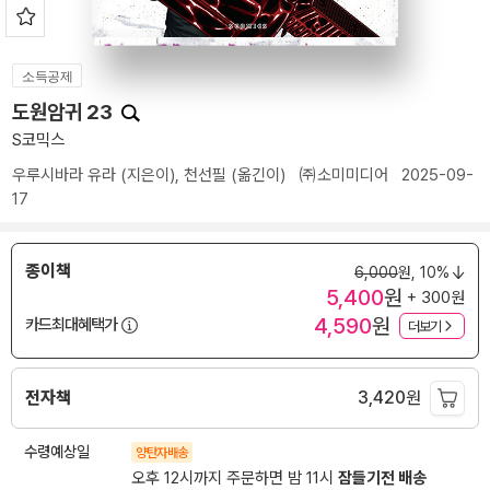
소득공제
도원암귀 23
S코믹스
우루시바라 유라
(지은이),
천선필
(옮긴이)
㈜소미미디어
2025-09-
17
종이책
6,000
원,
10%
5,400
원
+ 300원
4,590
원
카드최대혜택가
더보기
전자책
3,420
원
수령예상일
양탄자배송
오후 12시까지 주문하면 밤 11시
잠들기전 배송