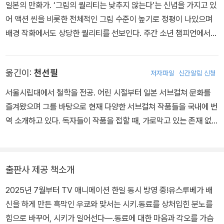
일본의 만화가. ‘그림의 퀄리티는 낮추지 않는다’는 신념을 가지고 있
어 액션 씬을 비롯한 전체적인 그림 수준이 높기로 정평이 나있으며
배경 작화에서도 상당한 퀄리티를 선보인다. 주간 소년 챔피언에서
연재되고 있는 <도원암귀>는 TikTok에서 소개된 것이 계기가 되어
SNS에서 큰 화제를 모았다.
옮긴이:
천선필
저자파일
신간알림 신청
서울시립대에서 철학을 전공. 어린 시절부터 일본 서브컬쳐 문화를
즐겨왔으며 그를 바탕으로 현재 다양한 서브컬쳐 작품들을 국내에 번
역 소개하고 있다. 독자들이 작품을 접할 때, 가로막고 있는 존재 없이
바로 원본을 접할 수 있는 것처럼 여겨지는 투명한 유리창과 같은 번
역이야말로 번역가가 가야 하는 길이라는 말을 항상 염두에 두고, 그
유리창을 보다 투명하게 만들기 위해 노력하고 있다.
출판사 제공 책소개
2025년 7월부터 TV 애니메이션 한일 동시 방영 중!유스루베가 배
신을 하게 만든 흑막인 우쿄와 맞서는 시키.동료를 상처입힌 분노를
힘으로 바꾸어, 시키가 일어선다―.동료에 대한 마음과 각오를 가슴