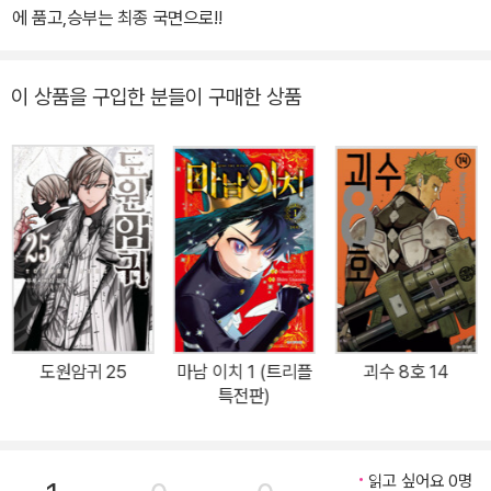
에 품고,승부는 최종 국면으로!!
이 상품을 구입한 분들이 구매한 상품
도원암귀 25
마남 이치 1 (트리플
괴수 8호 14
특전판)
읽고 싶어요 0명