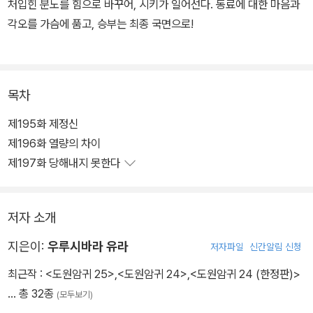
처입힌 분노를 힘으로 바꾸어, 시키가 일어선다. 동료에 대한 마음과
각오를 가슴에 품고, 승부는 최종 국면으로!
목차
제195화 제정신
제196화 열량의 차이
제197화 당해내지 못한다
저자 소개
지은이:
우루시바라 유라
저자파일
신간알림 신청
최근작 :
<도원암귀 25>
,
<도원암귀 24>
,
<도원암귀 24 (한정판)>
… 총 32종
(모두보기)