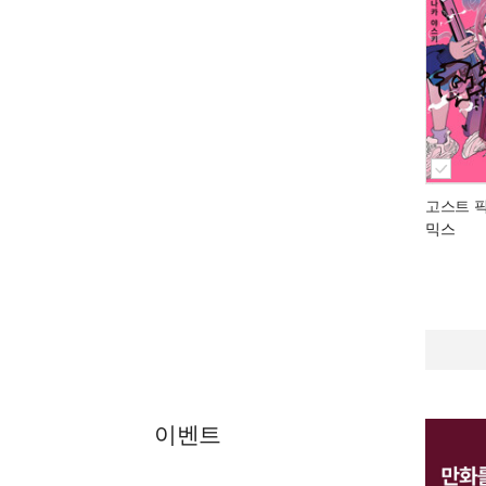
고스트 픽
믹스
이벤트