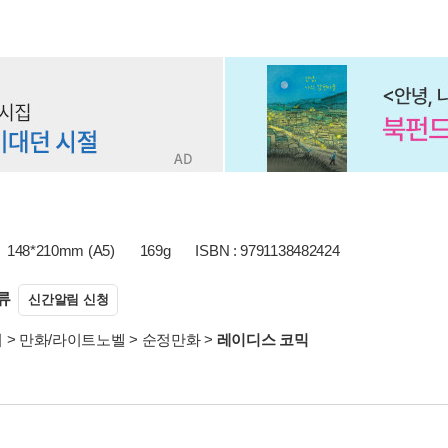
148*210mm (A5)
169g
ISBN : 9791138482424
류
신간알림 신청
서
>
만화/라이트노벨
>
순정만화
>
레이디스 코믹