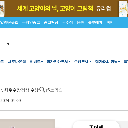
알라딘굿즈
온라인중고
중고매장
우주점
음반
블루레이
커피
서
스트
새로나온책
이벤트
정가인하도서
추천도서
작가와의 만남
북
화상, 최우수장정상 수상
S코믹스
|
2024-04-09
종이책