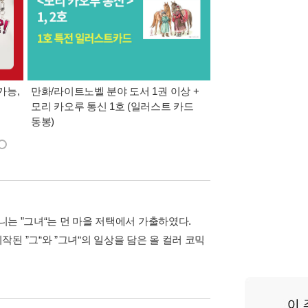
가능,
만화/라이트노벨 분야 도서 1권 이상 +
만사모 테마 2 : 완
모리 카오루 통신 1호 (일러스트 카드
동봉)
니는 ”그녀“는 먼 마을 저택에서 가출하였다.
된 ”그“와 ”그녀“의 일상을 담은 올 컬러 코믹