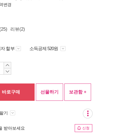
역변경
25)
리뷰(2)
자 할부
소득공제 520원
바로구매
선물하기
보관함 +
 팔기
림을 받아보세요
신청