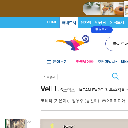
HOME
전자책
만권당
외국도서
국내도서
첫달무료
국내도
분야보기
오뒷세이아
추천마법사
베
소득공제
Veil 1
- S코믹스, JAPAN EXPO 최우수작
코테리
(지은이),
정우주
(옮긴이)
㈜소미미디어