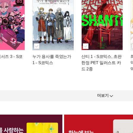
서즈 3
- S코
누가 용사를 죽였는가
샨티 1
- S코믹스, 초판
1
- S코믹스
한정 PET 일러스트 카
드 2종
더보기