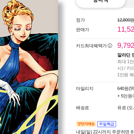
정가
12,800
11,5
판매가
9,79
카드최대혜택가
알라딘 
최대 1만
시) / 
1만원 
마일리지
640원(5
+ 5만원
배송료
유료 (도
양탄자배송
주말특급
내일(일) 22시까지 주문하면 8월