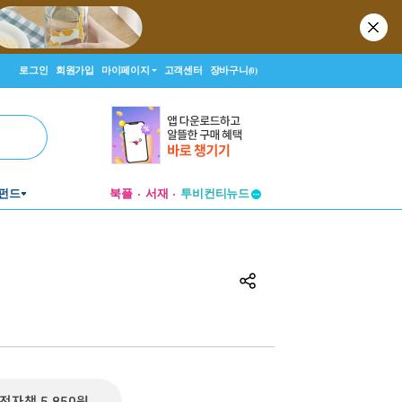
로그인
회원가입
마이페이지
고객센터
장바구니
(0)
펀드
북플
서재
투비컨티뉴드
창작플랫폼
투비컨티뉴드