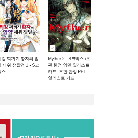
최강 찌꺼기 황자의 암
Myther 2
- S코믹스 /초
약 제위 쟁탈전 1
- S코
판 한정 양면 일러스트
믹스
카드, 초판 한정 PET
일러스트 카드