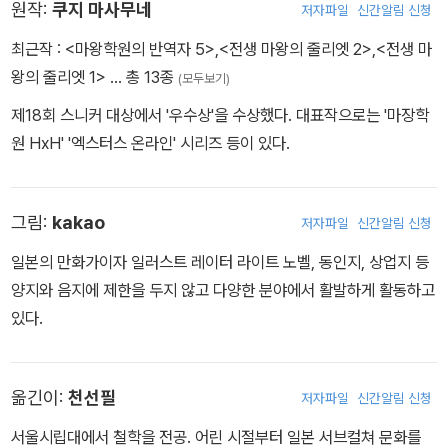
원작:
쿠지 마사무네
저자파일
신간알림 신청
최근작 :
<마왕학원의 반역자 5>
,
<전생 마왕의 줄리엣 2>
,
<전생 마
왕의 줄리엣 1>
… 총 13종
(모두보기)
제18회 스니커 대상에서 '우수상'을 수상했다. 대표작으로는 '마장학
원 HxH' '엑스터스 온라인' 시리즈 등이 있다.
그림:
kakao
저자파일
신간알림 신청
일본의 만화가이자 일러스트 레이터 라이트 노벨, 동인지, 상업지 등
양지와 음지에 제한을 두지 않고 다양한 분야에서 활발하게 활동하고
있다.
옮긴이:
천선필
저자파일
신간알림 신청
서울시립대에서 철학을 전공. 어린 시절부터 일본 서브컬쳐 문화를