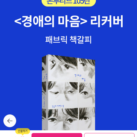
뒤로가
기
보관함담기
선물하기