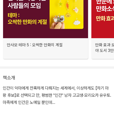
만사모 테마 5 : 오싹한 만화의 계절
만화 효과 모
야 도서 3만
책소개
인간이 악마에게 잔혹하게 다뤄지는 세계에서, 이상하게도 【차기 마
왕 후보】로 선택되고 만, 평범한 "인간" 남자 고교생·모리오카 유우토.
마족에게 인간은 노예일 뿐인데...