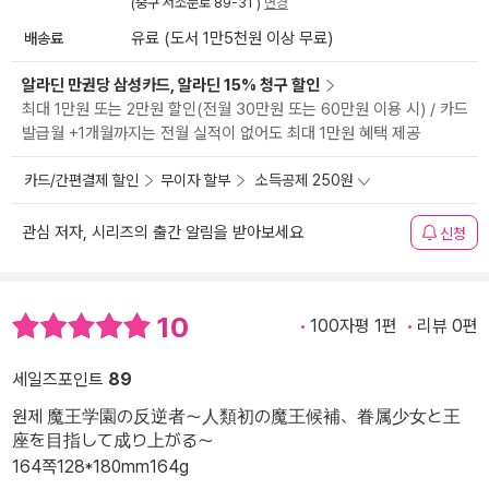
(중구 서소문로 89-31 )
변경
배송료
유료 (도서 1만5천원 이상 무료)
알라딘 만권당 삼성카드, 알라딘 15% 청구 할인
최대 1만원 또는 2만원 할인(전월 30만원 또는 60만원 이용 시) / 카드
발급월 +1개월까지는 전월 실적이 없어도 최대 1만원 혜택 제공
카드/간편결제 할인
무이자 할부
소득공제 250원
관심 저자, 시리즈의 출간 알림을 받아보세요
신청
10
100자평 1편
리뷰 0편
세일즈포인트
89
원제 魔王学園の反逆者～人類初の魔王候補、眷属少女と王
座を目指して成り上がる～
164쪽
128*180mm
164g