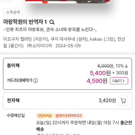
소득공제
마왕학원의 반역자 1
~인류 최초의 마왕후보, 권속 소녀와 왕좌를 노린다~,
미조구치 젤라틴
(지은이),
쿠지 마사무네
(원작),
kakao
(그림),
천선
필
(옮긴이)
㈜소미미디어
2024-05-09
종이책
6,000
원,
10%
5,400
원
+ 300원
4,590
원
카드최대혜택가
더보기
전자책
3,420
원
수령예상일
양탄자배송
썬데이 EXPRESS
오늘(일) 22시까지 주문하면 내일(월) 아침 7시
출근전
배송