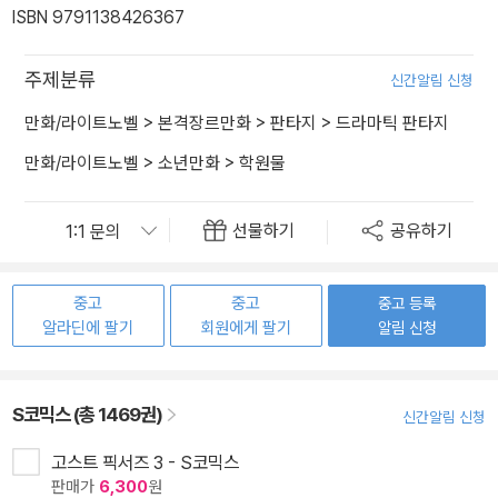
ISBN 9791138426367
주제분류
신간알림 신청
만화/라이트노벨
>
본격장르만화
>
판타지
>
드라마틱 판타지
만화/라이트노벨
>
소년만화
>
학원물
선물하기
공유하기
중고
중고
중고 등록
알라딘에 팔기
회원에게 팔기
알림 신청
S코믹스 (총 1469권)
신간알림 신청
고스트 픽서즈 3 - S코믹스
판매가
6,300
원