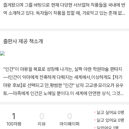
즐겨왔으며 그를 바탕으로 현재 다양한 서브컬쳐 작품들을 국내에 번
역 소개하고 있다. 독자들이 작품을 접할 때, 가로막고 있는 존재 없이
바로 원본을 접할 수 있는 것처럼 여겨지는 투명한 유리창과 같은 번
역이야말로 번역가가 가야 하는 길이라는 말을 항상 염두에 두고, 그
유리창을 보다 투명하게 만들기 위해 노력하고 있다.
출판사 제공 책소개
“인간"이 마왕을 목표로 성장해 나가는, 살짝 야한 학원마술 판타지
―!인간이 악마에게 잔혹하게 다뤄지는 세계에서,이상하게도 【차기
마왕 후보】로 선택되고 만,평범한 "인간" 남자 고교생·모리오카 유우
토.―마족에게 인간은 노예일 뿐이다.이 세계에 만연한 상식, 그것을
기반으로 다양한 마왕 후보자들이 다니며, 명문 마족들도 다수 모인
다. 악마들의 학교'긴세이 학원'에 전학 온 유우토는 첫날부터 눈에 띄
읽고 싶어요 0명
1
0
0
고 만다.그러나 그곳에서 만난 한살 위의 선배이자 마족 미소녀 히메
읽고 있어요 0명
100자평
리뷰
마이페이퍼
가미 리제르에 의해 유우토의 인생과 세계는 크게 바뀐다.권속 소녀
읽었어요 1명