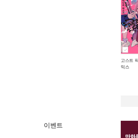
고스트 픽
믹스
이벤트