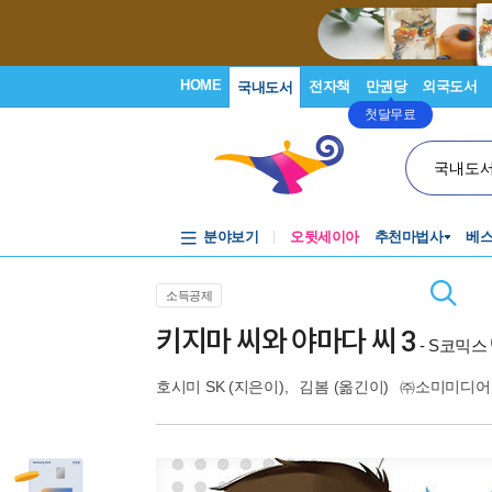
HOME
전자책
만권당
외국도서
국내도서
첫달무료
국내도
분야보기
오뒷세이아
추천마법사
베
소득공제
키지마 씨와 야마다 씨 3
- S코믹스
호시미 SK
(지은이),
김봄
(옮긴이)
㈜소미미디어