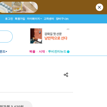
로그인
회원가입
마이페이지
고객센터
장바구니
(0)
투비컨티뉴드
펀드
북플
서재
창작플랫폼
투비컨티뉴드