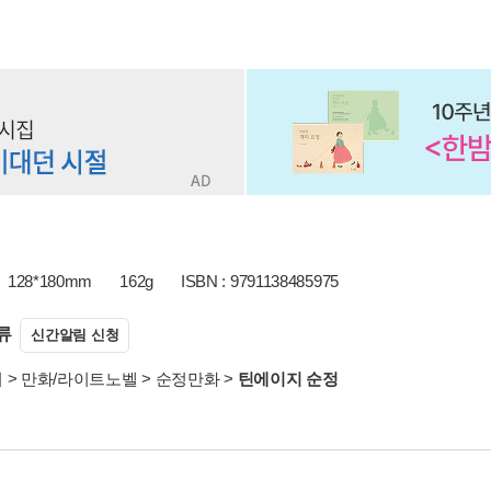
128*180mm
162g
ISBN : 9791138485975
류
신간알림 신청
서
>
만화/라이트노벨
>
순정만화
>
틴에이지 순정