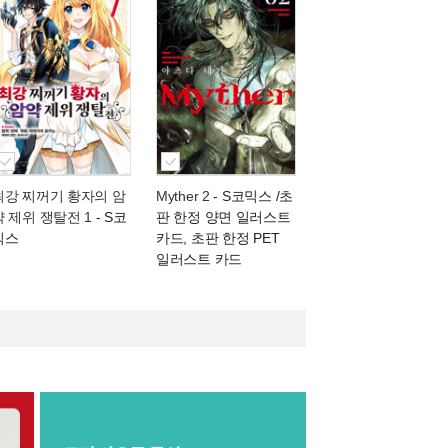
최강 찌꺼기 황자의 암
Myther 2
- S코믹스 /초
약 제위 쟁탈전 1
- S코
판 한정 양면 일러스트
믹스
카드, 초판 한정 PET
일러스트 카드