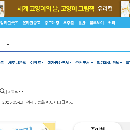
알라딘굿즈
온라인중고
중고매장
우주점
음반
블루레이
커피
서
스트
새로나온책
이벤트
정가인하도서
추천도서
작가와의 만남
북
S코믹스
|
2025-03-19
원제 : 鬼島さんと山田さん
종이책