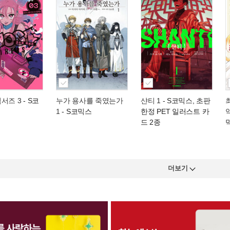
서즈 3
- S코
누가 용사를 죽였는가
샨티 1
- S코믹스, 초판
1
- S코믹스
한정 PET 일러스트 카
드 2종
더보기