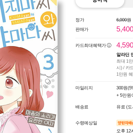
정가
6,000원
5,40
판매가
4,59
카드최대혜택가
알라딘 
최대 1만
시) / 
1만원 
마일리지
300원(5
+ 5만원
배송료
유료 (도
수령예상일
양탄자배
오후 12