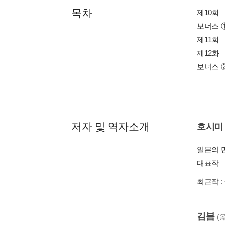
목차
제10화
보너스 
제11화
제12화
보너스 
저자 및 역자소개
호시미 
일본의 
대표작 
최근작 :
김봄
(