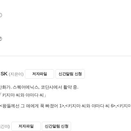
①
②
SK
(지은이)
저자파일
신간알림 신청
만화가. 스퀘어에닉스, 코단샤에서 활약 중.
「키지마 씨와 야마다 씨」
<왕들께선 그 애에게 푹 빠졌어 1>
,
<키지마 씨와 야마다 씨 6>
,
<키지마
옮긴이)
저자파일
신간알림 신청