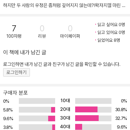
하지만 두 사람의 우정은 좀처럼 깊어지지 않는데?!왁자지껄 마린 코
미디!사자나미, 또 죽을 고비를 넘기다?!좌충우돌 여중생의 바다 적
응기, 당당히 완결!
읽고 싶어요 0명
7
0
0
읽고 있어요 0명
100자평
리뷰
마이페이퍼
읽었어요 8명
이 책에 내가 남긴 글
로그인하면 내가 남긴 글과 친구가 남긴 글을 확인할 수 있습니다.
로그인하기
구매자 분포
10대
0%
0%
20대
30.8%
5.8%
30대
32.7%
9.6%
40대
9.6%
3.8%