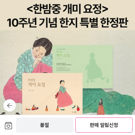
뒤로가
기
보관함담기
품절
판매 알림신청