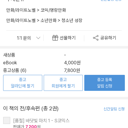
만화/라이트노벨
>
코믹/명랑만화
만화/라이트노벨
>
소년만화
>
청소년 성장
선물하기
공유하기
새상품
-
eBook
4,000원
중고상품 (6)
7,800원
중고
중고
중고 등록
알라딘에 팔기
회원에게 팔기
알림 신청
이 책의 전/후속편 (총 2권)
신간알림 신청
[품절] 바닷빛 마치 1 - S코믹스
판매가
7,200
원