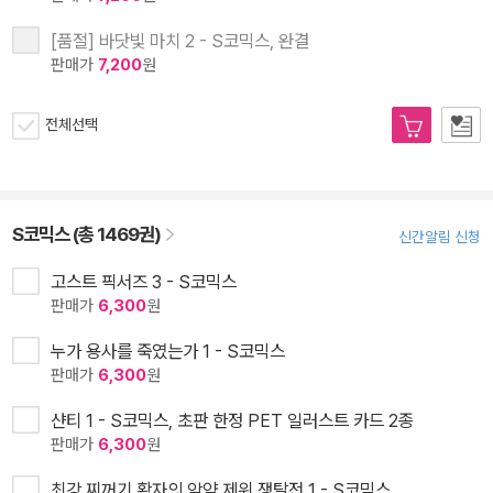
[품절] 바닷빛 마치 2 - S코믹스, 완결
판매가
7,200
원
전체선택
S코믹스 (총 1469권)
신간알림 신청
고스트 픽서즈 3 - S코믹스
판매가
6,300
원
누가 용사를 죽였는가 1 - S코믹스
판매가
6,300
원
샨티 1 - S코믹스, 초판 한정 PET 일러스트 카드 2종
판매가
6,300
원
최강 찌꺼기 황자의 암약 제위 쟁탈전 1 - S코믹스