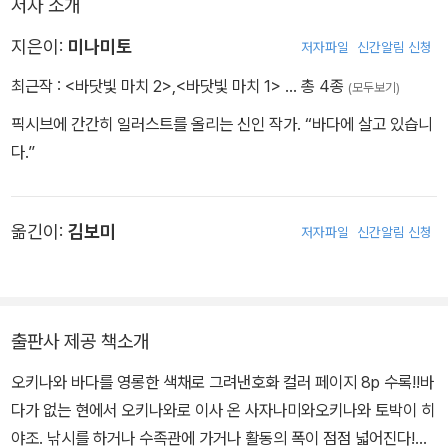
저자 소개
지은이:
미나미토
저자파일
신간알림 신청
최근작 :
<바닷빛 마치 2>
,
<바닷빛 마치 1>
… 총 4종
(모두보기)
픽시브에 간간히 일러스트를 올리는 신인 작가. “바다에 살고 있습니
다.”
옮긴이:
김보미
저자파일
신간알림 신청
출판사 제공 책소개
오키나와 바다를 영롱한 색채로 그려낸호화 컬러 페이지 8p 수록!!바
다가 없는 현에서 오키나와로 이사 온 사자나미와오키나와 토박이 히
야조. 낚시를 하거나 수족관에 가거나 활동의 폭이 점점 넓어진다!…