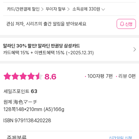
카드/간편결제 할인
무이자 할부
소득공제 330원
관심 저자, 시리즈의 출간 알림을 받아보세요
신청
알라딘 30% 할인! 알라딘 만권당 삼성카드
카드혜택 15% + 이벤트혜택 15% (~2025.12.31)
8.6
100자평 7편
리뷰 0편
세일즈포인트
63
원제 海色マーチ
128쪽
148*210mm (A5)
166g
ISBN 9791138420228
주제분류
신간알림 신청