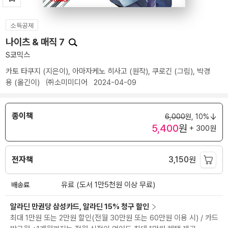
소득공제
나이츠 & 매직 7
S코믹스
카토 타쿠지
(지은이),
아마자케노 히사고
(원작),
쿠로긴
(그림),
박경
용
(옮긴이)
㈜소미미디어
2024-04-09
종이책
6,000
원,
10%
5,400
원
+ 300원
전자책
3,150
원
배송료
유료 (도서 1만5천원 이상 무료)
알라딘 만권당 삼성카드, 알라딘 15% 청구 할인
최대 1만원 또는 2만원 할인(전월 30만원 또는 60만원 이용 시) / 카드