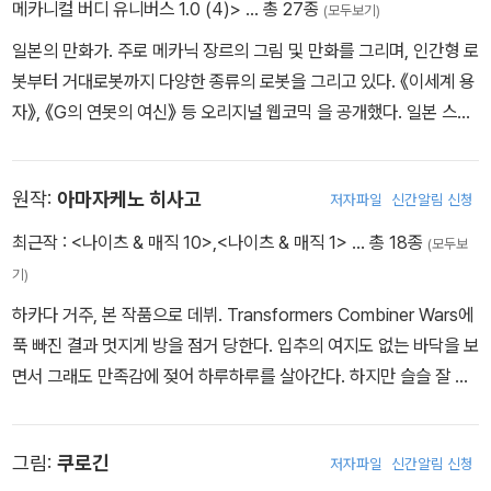
메카니컬 버디 유니버스 1.0 (4)>
… 총 27종
(모두보기)
일본의 만화가. 주로 메카닉 장르의 그림 및 만화를 그리며, 인간형 로
봇부터 거대로봇까지 다양한 종류의 로봇을 그리고 있다. 《이세계 용
자》, 《G의 연못의 여신》 등 오리지널 웹코믹 을 공개했다. 일본 스퀘
어에닉스의 만화잡지 《영 간간》에서 소설 《나이츠&매직》의 만화판
을 연재했다.(전17권 완결) 한편 개인 SNS에서 연재하던 SF 단편
원작:
아마자케노 히사고
저자파일
신간알림 신청
만화들이 《메카니컬 버디 유니버스》라는 제목으로 서적화 되었고, 이
작품이 그대로 장편화 되어 《영 간간》에서 《메카니컬 버디 유니버스
최근작 :
<나이츠 & 매직 10>
,
<나이츠 & 매직 1>
… 총 18종
(모두보
1.0》이라는 제목으로 연재되고 있다.
기)
하카다 거주, 본 작품으로 데뷔. Transformers Combiner Wars에
푹 빠진 결과 멋지게 방을 점거 당한다. 입추의 여지도 없는 바닥을 보
면서 그래도 만족감에 젖어 하루하루를 살아간다. 하지만 슬슬 잘 곳
이 위태롭다.
그림:
쿠로긴
저자파일
신간알림 신청