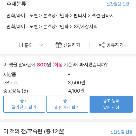
주제분류
신간알림 신청
만화/라이트노벨
>
본격장르만화
>
판타지
>
액션 판타지
만화/라이트노벨
>
본격장르만화
>
SF/가상사회
선물하기
공유하기
이 책을 알라딘에
800
원 (
최상
기준)에 파시겠습니까?
새상품
-
eBook
3,500원
중고상품 (5)
4,100원
중고
중고
중고 등록
알라딘에 팔기
회원에게 팔기
알림 신청
이 책의 전/후속편 (총 12권)
신간알림 신청