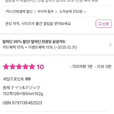
발급월 +1개월까지는 전월 실적이 없어도 최대 1만원 혜택 제공
카드/간편결제 할인
무이자 할부
소득공제 250원
관심 저자, 시리즈의 출간 알림을 받아보세요
신청
알라딘 30% 할인! 알라딘 만권당 삼성카드
카드혜택 15% + 이벤트혜택 15% (~2025.12.31)
10
100자평 1편
리뷰 0편
세일즈포인트
99
원제 ナイツ&マジック
152쪽
128*180mm
152g
ISBN 9791138482523