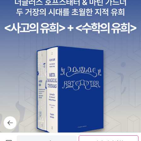
뒤로가
기
보관함담기