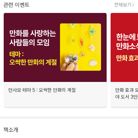
관련 이벤트
전체보기
만사모 테마 5 : 오싹한 만화의 계절
만화 효과 모
야 도서 3만
책소개