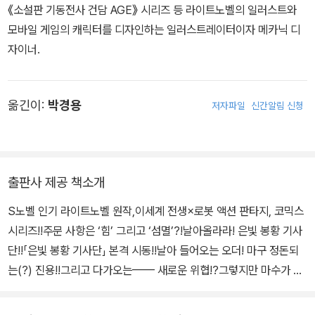
《소설판 기동전사 건담 AGE》 시리즈 등 라이트노벨의 일러스트와
모바일 게임의 캐릭터를 디자인하는 일러스트레이터이자 메카닉 디
자이너.
옮긴이:
박경용
저자파일
신간알림 신청
출판사 제공 책소개
S노벨 인기 라이트노벨 원작,이세계 전생×로봇 액션 판타지, 코믹스
시리즈!!주문 사항은 ‘힘’ 그리고 ‘섬멸’?!날아올라라! 은빛 봉황 기사
단!!「은빛 봉황 기사단」 본격 시동!!날아 들어오는 오더! 마구 정돈되
는(?) 진용!!그리고 다가오는—— 새로운 위협!?그렇지만 마수가 꿈
틀대는 너머에, 애타게 바라던「그 날의 약정」이 있다는 것을 알게 된
에르는…….신형 속속 & 위험도 쭉쭉☆「재앙의 알브헤임 편」이 수록