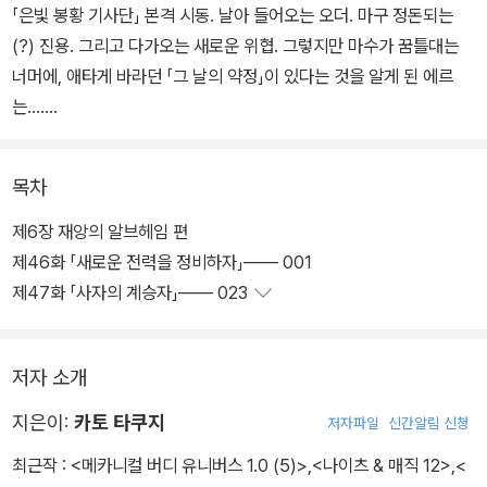
「은빛 봉황 기사단」 본격 시동. 날아 들어오는 오더. 마구 정돈되는
(?) 진용. 그리고 다가오는 새로운 위협. 그렇지만 마수가 꿈틀대는
너머에, 애타게 바라던 「그 날의 약정」이 있다는 것을 알게 된 에르
는…….
목차
제6장 재앙의 알브헤임 편
제46화 「새로운 전력을 정비하자」―― 001
제47화 「사자의 계승자」―― 023
저자 소개
지은이:
카토 타쿠지
저자파일
신간알림 신청
최근작 :
<메카니컬 버디 유니버스 1.0 (5)>
,
<나이츠 & 매직 12>
,
<