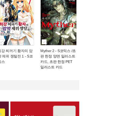
최강 찌꺼기 황자의 암
Myther 2
- S코믹스 /초
약 제위 쟁탈전 1
- S코
판 한정 양면 일러스트
믹스
카드, 초판 한정 PET
일러스트 카드