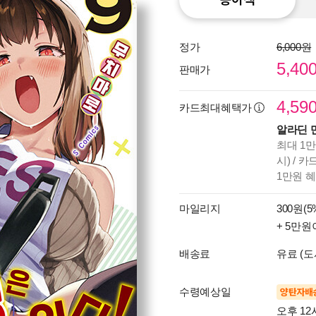
정가
6,000원
5,40
판매가
4,59
카드최대혜택가
알라딘 
최대 1만
시) / 
1만원 
마일리지
300원(5
+ 5만원
배송료
유료 (도
수령예상일
양탄자배
오후 12