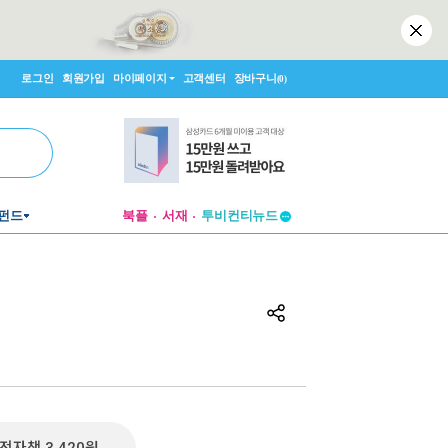
로그인
회원가입
마이페이지
고객센터
장바구니
(0)
펀드
북플
서재
투비컨티뉴드
창작플랫폼
투비컨티뉴드