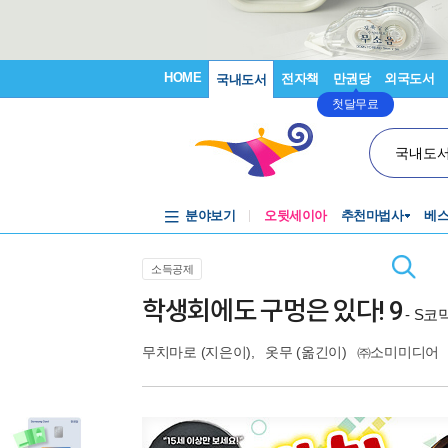
HOME
전자책
만권당
외국도서
국내도서
첫달무료
국내도
분야보기
오뒷세이아
추천마법사
베
소득공제
학생회에도 구멍은 있다! 9
- S코
무치마로
(지은이),
옷무
(옮긴이)
㈜소미미디어