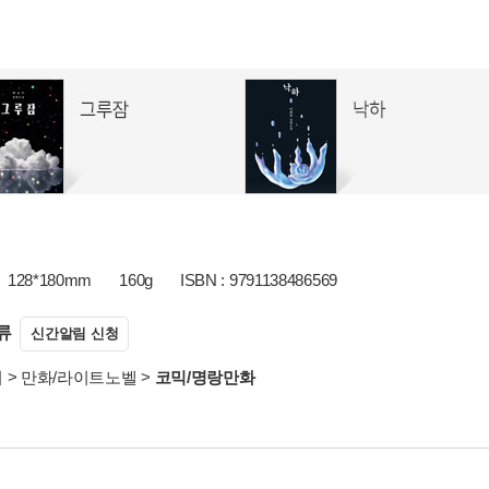
128*180mm
160g
ISBN : 9791138486569
류
신간알림 신청
서
>
만화/라이트노벨
>
코믹/명랑만화