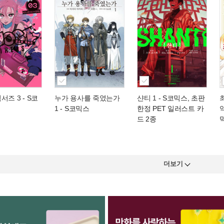
서즈 3
- S코
누가 용사를 죽였는가
샨티 1
- S코믹스, 초판
1
- S코믹스
한정 PET 일러스트 카
드 2종
더보기