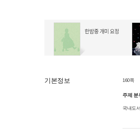
기본정보
160쪽
주제 분
국내도