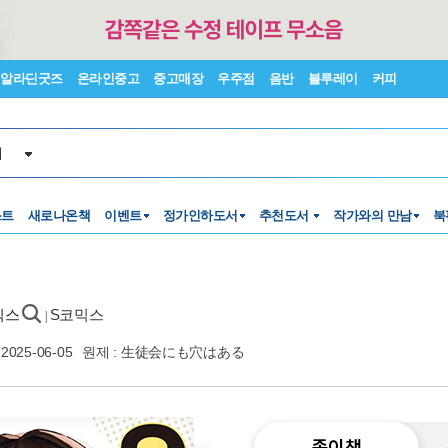
알라딘굿즈
온라인중고
중고매장
우주점
음반
블루레이
커피
서
스트
새로나온책
이벤트
정가인하도서
추천도서
작가와의 만남
북
믹스
S코믹스
|
2025-06-05
원제 : 生徒会にも穴はある
종이책