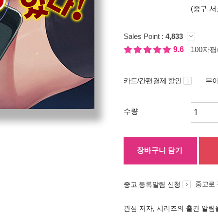
(중구 서
Sales Point :
4,833
9.6
100자평(
카드/간편결제 할인
무이
수량
장바구니 담기
중고로
중고 등록알림 신청
관심 저자, 시리즈의 출간 알