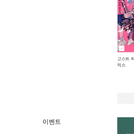
고스트 픽
믹스
이벤트