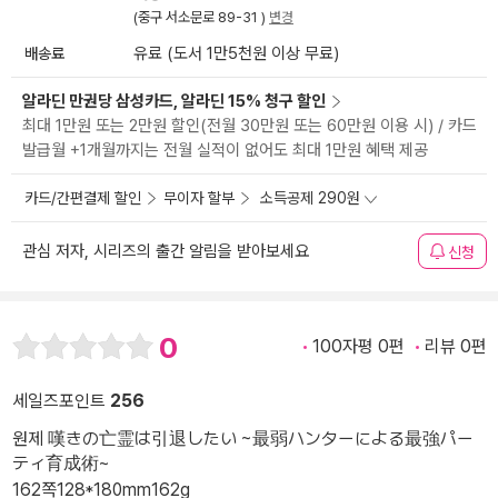
(중구 서소문로 89-31 )
변경
배송료
유료 (도서 1만5천원 이상 무료)
알라딘 만권당 삼성카드, 알라딘 15% 청구 할인
최대 1만원 또는 2만원 할인(전월 30만원 또는 60만원 이용 시) / 카드
발급월 +1개월까지는 전월 실적이 없어도 최대 1만원 혜택 제공
카드/간편결제 할인
무이자 할부
소득공제 290원
관심 저자, 시리즈의 출간 알림을 받아보세요
신청
0
100자평 0편
리뷰 0편
세일즈포인트
256
원제 嘆きの亡霊は引退したい ~最弱ハンターによる最強パー
ティ育成術~
162쪽
128*180mm
162g