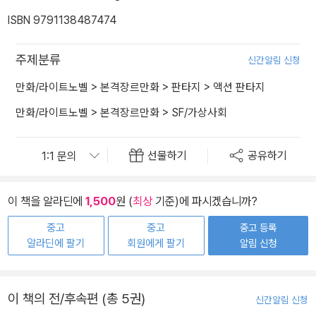
ISBN 9791138487474
주제분류
신간알림 신청
만화/라이트노벨
>
본격장르만화
>
판타지
>
액션 판타지
만화/라이트노벨
>
본격장르만화
>
SF/가상사회
선물하기
공유하기
이 책을 알라딘에
1,500
원 (
최상
기준)에 파시겠습니까?
중고
중고
중고 등록
알라딘에 팔기
회원에게 팔기
알림 신청
이 책의 전/후속편 (총 5권)
신간알림 신청