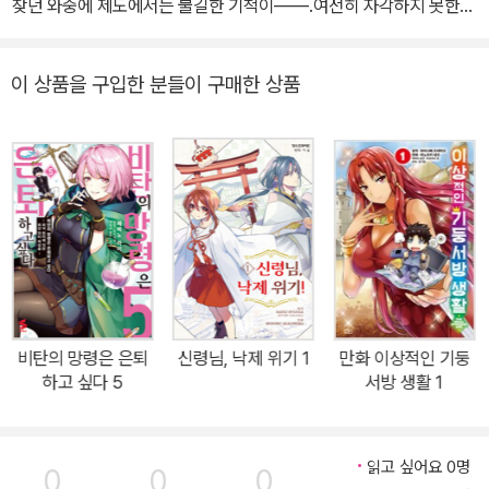
찾던 와중에 제도에서는 불길한 기척이――.여전히 자각하지 못한
채 주위를 헤집어놓는 크라이가 내놓은 대책이란?!
이 상품을 구입한 분들이 구매한 상품
비탄의 망령은 은퇴
신령님, 낙제 위기 1
만화 이상적인 기둥
하고 싶다 5
서방 생활 1
읽고 싶어요 0명
0
0
0