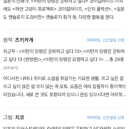
일본의 만화가. <비탄의 망령은 은퇴하고 싶다> 코미컬라이즈 이외
에도 <하얀 고양이 프로젝트> 코미컬라이즈, <인외 콜렉션>, <일본
도 앤솔로지 도검비전> 앤솔로지 참가 등, 다양한 활동을 한다.
원작:
츠키카게
저자파일
신간알림 신청
최근작 :
<비탄의 망령은 은퇴하고 싶다 13>
,
<비탄의 망령은 은퇴하
고 싶다 13 (한정판)>
,
<비탄의 망령은 모험하고 싶다 1>
… 총 29종
(모두보기)
어디서든 나타나 취미로 소설을 휘갈기는 기묘한 생물. 쓰고 싶은 걸
쓰고 싶지 않은 걸 쓰지 않는 게 모토. 요즘은 여러 집필작이 종이책이
되었습니다. 새로 쓴 것도 포함되어 있으니 관심 있으시다면 아무쪼
록 잘 부탁드립니다.
그림:
치코
저자파일
신간알림 신청
일본의 일러스트레이터. 《비탄의 망령은 은퇴하고 싶다》원작 소설의