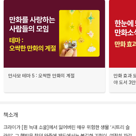
만사모 테마 5 : 오싹한 만화의 계절
만화 효과 모
야 도서 3만
책소개
크라이가 [흰 늑대 소굴]에서 잃어버린 매우 위험한 생물 ‘시트리 슬
라임’. 그 행방을 찾던 와중에 제도에서는 불길한 기척이. 여전히 자각