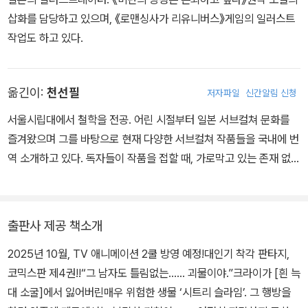
삽화를 담당하고 있으며, 《로맨싱사가 리유니버스》게임의 일러스트
작업도 하고 있다.
옮긴이:
천선필
저자파일
신간알림 신청
서울시립대에서 철학을 전공. 어린 시절부터 일본 서브컬쳐 문화를
즐겨왔으며 그를 바탕으로 현재 다양한 서브컬쳐 작품들을 국내에 번
역 소개하고 있다. 독자들이 작품을 접할 때, 가로막고 있는 존재 없이
바로 원본을 접할 수 있는 것처럼 여겨지는 투명한 유리창과 같은 번
역이야말로 번역가가 가야 하는 길이라는 말을 항상 염두에 두고, 그
유리창을 보다 투명하게 만들기 위해 노력하고 있다.
출판사 제공 책소개
2025년 10월, TV 애니메이션 2쿨 방영 예정!대인기 착각 판타지,
코믹스판 제4권!!“그 남자도 틀림없는…… 괴물이야.”크라이가 [흰 늑
대 소굴]에서 잃어버린매우 위험한 생물 ‘시트리 슬라임’. 그 행방을