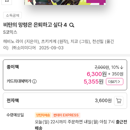
소득공제
비탄의 망령은 은퇴하고 싶다 4
S코믹스
헤비노 라이
(지은이),
츠키카게
(원작),
치코
(그림),
천선필
(옮긴
이)
㈜소미미디어
2025-09-03
종이책
7,000
원,
10%
6,300
원
+ 350원
5,355
원
카드최대혜택가
더보기
전자책
3,600
원
수령예상일
양탄자배송
썬데이 EXPRESS
오늘(일) 22시까지 주문하면 내일(월) 아침 7시
출근전
배송