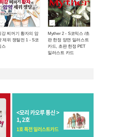
최강 찌꺼기 황자의 암
Myther 2
- S코믹스 /초
약 제위 쟁탈전 1
- S코
판 한정 양면 일러스트
믹스
카드, 초판 한정 PET
일러스트 카드