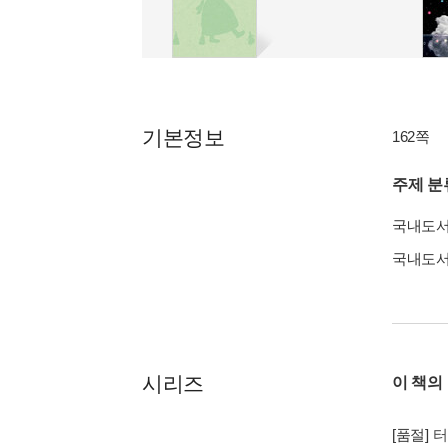
기본정보
162쪽
주제 분
국내도
국내도
시리즈
이 책의
[품절]
터