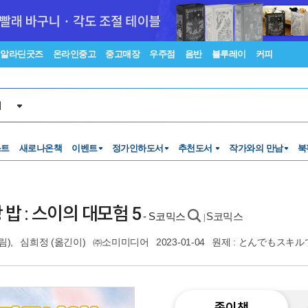
알라딘굿즈
온라인중고
중고매장
우주점
음반
블루레이
커피
서
스트
새로나온책
이벤트
정가인하도서
추천도서
작가와의 만남
북
밥 : 스이의 대모험 5
- S코믹스
S코믹스
|
림),
심희정
(옮긴이)
㈜소미미디어
2023-01-04
원제 : とんでもスキ
종이책