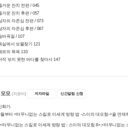
즐거운 잔치 전편 / 045
즐거운 잔치 후편 / 057
남자의 자존심 전편 / 073
남자의 자존심 후편 / 087
숨바꼭질 / 107
욕실에서 보물찾기 121
페르의 목욕 133
아직 보지 못한 바다를 찾아서 147
 모모
(지은이)
저자파일
신간알림 신청
만화가.
 8월부터 <터무니없는 스킬로 이세계 방랑 밥 -스이의 대모험->을 연재
<터무니없는 스킬로 이세계 방랑 밥 : 스이의 대모험 8>
,
<터무니없는 스