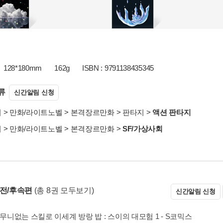
128*180mm
162g
ISBN : 9791138435345
류
신간알림 신청
서
>
만화/라이트노벨
>
본격장르만화
>
판타지
>
액션 판타지
서
>
만화/라이트노벨
>
본격장르만화
>
SF/가상사회
 전/후속편
(총 8권 모두보기)
신간알림 신청
무니없는 스킬로 이세계 방랑 밥 : 스이의 대모험 1 - S코믹스