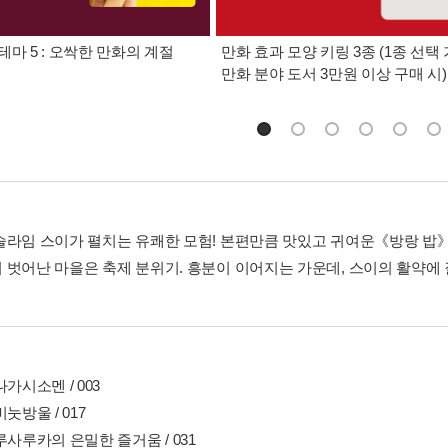
테마 5 : 오싹한 만화의 계절
만화 효과 모양 키링 3종 (1종 선택 
만화 분야 도서 3만원 이상 구매 시)
슬라임 스이가 펼치는 유쾌한 모험! 본편만큼 맛있고 귀여운《방랑 밥》
 벗어난 마을은 축제 분위기. 흥분이 이어지는 가운데, 스이의 활약
나가시소멘 / 003
비눗방울 / 017
루사루카의 은밀한 즐거움 / 031