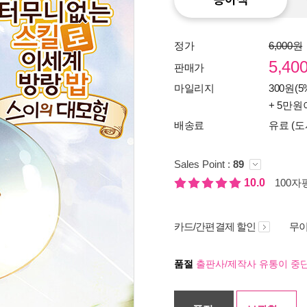
정가
6,000원
5,40
판매가
마일리지
300원(5
+ 5만원
배송료
유료 (도
Sales Point :
89
10.0
100자평
카드/간편결제 할인
무이
품절
출판사/제작사 유통이 중단