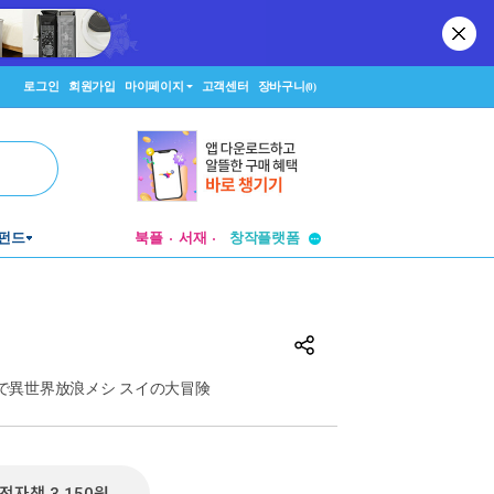
로그인
회원가입
마이페이지
고객센터
장바구니
(0)
투비컨티뉴드
창작플랫폼
펀드
북플
서재
투비컨티뉴드
ルで異世界放浪メシ スイの大冒険