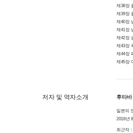
제38장 
제39장 
제40장 
제41장 
제42장 
제43장 
제44장 
제45장 
저자 및 역자소개
후타바
일본의 
2018년
최근작 :