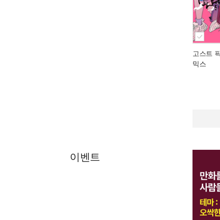
고스트 픽
믹스
이벤트