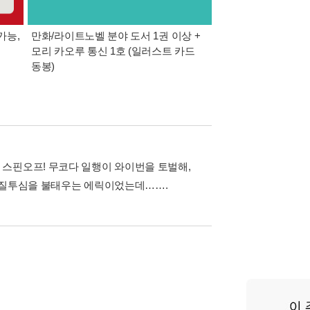
가능,
만화/라이트노벨 분야 도서 1권 이상 +
만사모 테마 2 : 완
모리 카오루 통신 1호 (일러스트 카드
동봉)
스핀오프! 무코다 일행이 와이번을 토벌해,
에 질투심을 불태우는 에릭이었는데…….