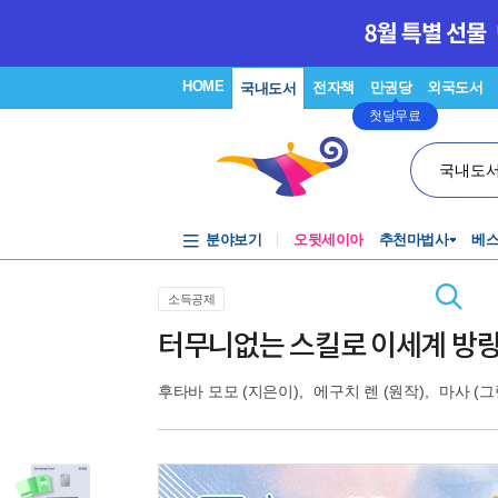
HOME
전자책
만권당
외국도서
국내도서
첫달무료
국내도
분야보기
오뒷세이아
추천마법사
베
소득공제
터무니없는 스킬로 이세계 방랑 
후타바 모모
(지은이),
에구치 렌
(원작),
마사
(그