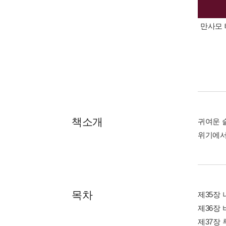
만사모 
책소개
귀여운 
위기에서
목차
제35장 
제36장 
제37장 