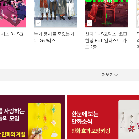
서즈 3
- S코
누가 용사를 죽였는가
샨티 1
- S코믹스, 초판
1
- S코믹스
한정 PET 일러스트 카
드 2종
더보기