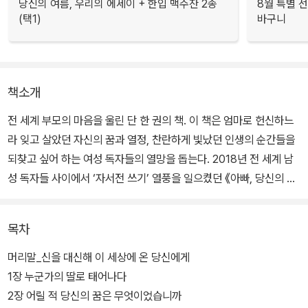
당신의 여름, 우리의 에세이 + 한입 맥주잔 2종
8월 특별 선
(택1)
바구니
책소개
전 세계 부모의 마음을 울린 단 한 권의 책. 이 책은 엄마로 헌신하느
라 잊고 살았던 자신의 꿈과 열정, 찬란하게 빛났던 인생의 순간들을
되찾고 싶어 하는 여성 독자들의 열망을 돕는다. 2018년 전 세계 남
성 독자들 사이에서 ‘자서전 쓰기’ 열풍을 일으켰던 《아빠, 당신의 이
야기를 들려주세요》와 함께 나란히 2025년 아마존 종합 베스트셀러
1위에 오른 이 책은 ‘어버이날 젊은 독자들이 부모에게 가장 많이 선
목차
물하는 기프트북’의 상징이 되었다.
머리말_신을 대신해 이 세상에 온 당신에게
여성 독자들이 이 책에 열광하는 이유는 간단하다. 유쾌하고 지혜로
1장 누군가의 딸로 태어나다
운 질문에 차근차근 답을 적어 가다 보면, 스쳐 가는 파노라마 속에서
2장 어릴 적 당신의 꿈은 무엇이었습니까