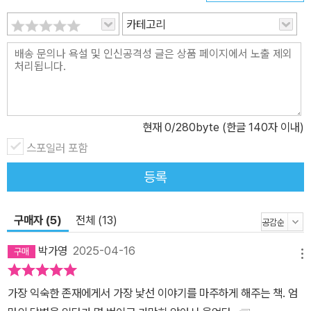
는 사실에 스스로도 깜짝 놀랄 것이다. 그 빛나는 이야기들을 사랑하
카테고리
는 자녀들에게 아낌없이 꺼내 보여주는 순간, 희생과 헌신에 가려진
당신의 참모습을 만나는 순간, 그들은 생생하게 깨닫게 된다. 당신이
신을 대신해 이 세상에 온 ‘위대한 사랑’이라는 것을. 이 책에 담긴 질
문들은 당신에게 한 권의 자서전을 완성할 수 있는 영감과 단서를 제
공한다. 진실한 마음을 열어 질문들에 집중해보기 바란다. 그러면 당
현재
0
/280byte (한글 140자 이내)
신의 삶이 조금씩 조금씩 아름답게 복원되어 그 모습을 드러내기 시
작하고, 당신은 자신도 모르게 이 책에 푹 빠져들고 말 것이다. 그렇게
스포일러 포함
완성한 세상에 한 권뿐인 당신의 자서전을 자녀들에게 선물하라. 그
등록
러면 그들은 이 책을 가지고 한 편의 드라마를 만들어낼 것이다. 그러
면 그들은 이 책을 가지고 한 편의 영화를 만들어낼 것이다. 그러면 그
구매자 (5)
전체 (13)
들은 이 책을 가지고 한 편의 소설을 만들어낼 것이다. 그러면 그들은
이 책을 가지고 한 편의 서사시를 만들어낼 것이다. 그리하여 당신, 당
박가영
2025-04-16
메뉴
신의 인생, 당신의 이 자서전은 영원히 사람들의 가슴에 남는 아름다
운 걸작이 될 것이다.
가장 익숙한 존재에게서 가장 낯선 이야기를 마주하게 해주는 책. 엄