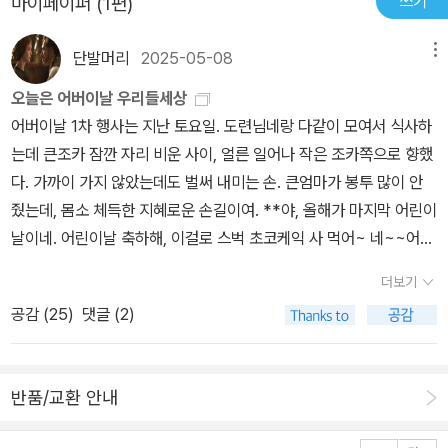
쓰기
마이페이퍼 (1편)
단발머리
2025-05-08
메뉴
오늘은 어버이날 우리들세상
어버이날 1차 행사는 지난 토요일. 도련님네랑 다같이 모여서 식사하
는데 큰조카 잠깐 자리 비운 사이, 얼른 일어나 작은 조카쪽으로 향했
다. 가까이 가지 않았는데도 벌써 내미는 손. 큰엄마가 봉투 많이 안
줬는데, 몸소 체득한 지혜로운 손길이여. **야, 올해가 마지막 어린이
날이네. 어린이날 축하해, 이걸로 스벅 초코케익 사 먹어~ 네~~​어버
이날 2차 행사는 이번 주 화요일. 엄마, 아빠랑 식사하는 시간. 먹느라
더보기
이야기하느라 너무 바쁘다. 많이 먹었는데도 금방 소화되는 신기한
공감 (
25
)
댓글 (2)
순간. ​어버이날 3차 행사는 오늘 오후. 퇴근하고 집으로 가는 길에 바
로 친정에 들러서 주차해 놓고, 엄마가 좋아하는 초코케익 사서 전달
해 드리고. 엄마가 바로 저녁 준비하신다 하기에 시켜드린다 하니, 아
반품/교환 안내
빠가 다 싫다고 하신다. 교회 앞, 아빠가 좋아하는 중국집에서 시켜드
린다 하니 그제야 오케이. 아빠, 엄마, 이모까지 식사 주문해 드리고