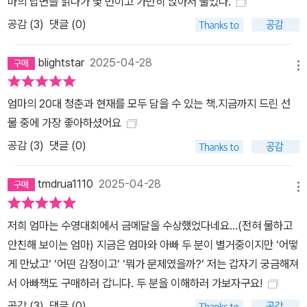
마의 답변을 읽다가 몇 번이고 가만히 앉아서 울었다.
공감 (
3
)
댓글 (0)
blightstar
2025-04-28
메뉴
엄마의 20대 청춘과 현재를 모두 담을 수 있는 책.지금까지 드린 선
물 중에 가장 좋아하셨어요
공감 (
3
)
댓글 (0)
tmdrua1110
2025-04-28
메뉴
저희 엄마는 수영대회에서 금메달을 수상했었다네요...(전혀 물하고
안친해 보이는 엄마) 지금은 엄마와 아빠 두 분이 별거중이지만 ‘어떻
게 만났고‘ ‘어떤 감정이고‘ ‘뭐가 문제였을까?‘ 저는 갑자기 궁금해져
서 아빠책도 구매하러 갑니다. 두 분을 이해하러 가보자구요!
공감 (
3
)
댓글 (0)