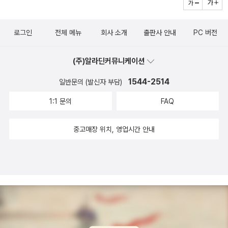
집으로 고고싱. ​어버이날 4차 행사는 센베이 과자 사러 가기. 차 많이
막히는 날이라 오늘은 안 갔으면 했는데, M1이 기어코 오늘 가야 한
로그인
전체 메뉴
회사 소개
출판사 안내
PC 버전
다고 해서 따라나섰다. 아빠 2봉, 시어머니 2봉, 내 꺼 2봉. 시댁 찍
고, 아빠한테도 전달 완료. ​​​늦게 일어나는 대학생 아침 메뉴는 팟타이
(주)알라딘커뮤니케이션
였다. 유튜브 동영상도 아니고 쇼츠 보면서 차리는 밥상. 숙주 씻으면
서 2번, 아빠, 엄마한테 2번 불러드렸으니까, 오늘치 노래는 다 불렀
1544-2514
일반문의 (발신자 부담)
다. ​나 실제 괴로움 다 잊으시고 기를 제 밤낮으로 애쓰는 마음... 오늘
1:1 문의
FAQ
은 어버이날 우리들 세상.
중고매장 위치, 영업시간 안내