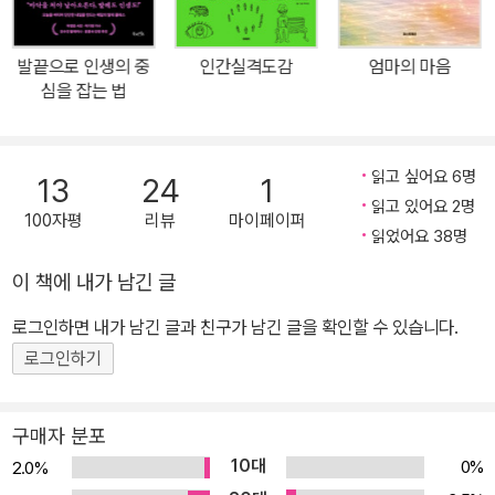
을 걸어갈 힘과 격려를 얻을 수 있다. 책의 마지막 장을 덮을 때쯤이
면, 세상에 오직 한 권뿐인 자신만의 작고 아름다운 자서전이 완성된
발끝으로 인생의 중
인간실격도감
엄마의 마음
다. 그리고 이 자서전은 자신의 삶을 살아갈 자녀들에게 소중한 선물
심을 잡는 법
이 되어준다. 이 책은 묻는다. 누군가의 딸로 태어난 당신의 어릴 적
꿈은 무엇이었는지, 10대와 20대에 가장 열광했던 것은 무엇이었는
지, 마침내 엄마가 된 후 인생이 어떻게 달라졌는지, 그리고 살아오면
읽고 싶어요 6명
13
24
1
서 가장 아름답게 빛났던 순간들은 언제였는지……. 이 질문들에 모두
읽고 있어요 2명
100자평
리뷰
마이페이퍼
답을 하고 나면 마침내 당신은 깨달을 수 있다. 자녀들에게 물려줄 수
읽었어요 38명
있는 유산들 중 가장 값진 것은 바로 당신이 인생에서 얻은 생생한 지
이 책에 내가 남긴 글
혜와 놀라운 경험, 깊은 통찰이라는 것을. 이 책을 만든 제프리 메이슨
로그인하면 내가 남긴 글과 친구가 남긴 글을 확인할 수 있습니다.
(Jeffrey Mason)은 전 세계 여성 독자들에게 이렇게 조언한다. “이
책에 담은 당신의 사랑과 눈물, 기쁨과 슬픔, 꿈과 희망, 용기는 당신
로그인하기
의 자녀의 앞날을 비추는 등대가 되어줄 것이다. 그리고 당신의 자녀
또한 자신의 인생 이야기를 담은 책을 당신의 손자들에게 아름답게
구매자 분포
물려줄 것이다.” 출간 즉시 전 세계 젊은 독자들 사이에서 폭발적인
10대
0%
2.0%
입소문과 반응을 끌어내면서 아마존 최고의 기프트북으로 사랑받고