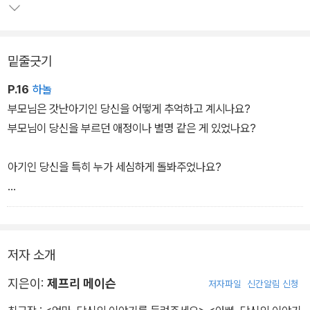
자신의 삶을 완벽하게 정리할 수 있기 때문이다. 이를 통해 남은 삶의
방향을 새롭게 설정하고, 새롭게 떠오른 길을 걸어갈 힘과 격려를 얻
을 수 있다. 책의 마지막 장을 덮을 때쯤이면, 세상에 오직 한 권뿐인
밑줄긋기
자신만의 작고 아름다운 자서전이 완성된다. 그리고 이 자서전은 자
신의 삶을 살아갈 자녀들에게 소중한 선물이 되어준다.
P.16
하놀
부모님은 갓난아기인 당신을 어떻게 추억하고 계시나요?
부모님이 당신을 부르던 애정이나 별명 같은 게 있었나요?
아기인 당신을 특히 누가 세심하게 돌봐주었나요?
재미있는 옷을 입고 찍은 아기 때 사진을 갖고 있나요?
그것에 대해 들려주세요.
저자 소개
지은이:
제프리 메이슨
저자파일
신간알림 신청