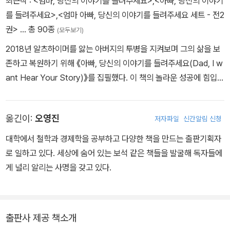
최근작 :
<엄마, 당신의 이야기를 들려주세요>
,
<아빠, 당신의 이야기
를 들려주세요>
,
<엄마 아빠, 당신의 이야기를 들려주세요 세트 - 전2
권>
… 총 90종
(모두보기)
2018년 알츠하이머를 앓는 아버지의 투병을 지켜보며 그의 삶을 보
존하고 복원하기 위해 《아빠, 당신의 이야기를 들려주세요(Dad, I w
ant Hear Your Story)》를 집필했다. 이 책의 놀라운 성공에 힘입어
그는 《엄마, 당신의 이야기를 들려주세요(Mom, I want Hear Your
Story)》를 후속작으로 선보였는데, 이 두 권의 책은 아마존 젊은 독
옮긴이:
오영진
저자파일
신간알림 신청
자들이 ‘부모에게 가장 많이 선물하는 책’으로 폭발적인 반응을 끌어
냈다. 그 후 그는 본격적으로 ‘Hear Your Story(hearyourstoryb
대학에서 철학과 경제학을 공부하고 다양한 책을 만드는 출판기획자
ooks.com)’라는 회사를 창업했고, 자신이 살아온 이야기를 한 권의
로 일하고 있다. 세상에 숨어 있는 보석 같은 책들을 발굴해 독자들에
기록으로 남기고자 하는 독자들의 열망을 돕는 일을 하며 세계적인
게 널리 알리는 사명을 갖고 있다.
명성을 얻었다. 아빠, 엄마의 인생 이야기에서 출발한 ‘Hear Your S
tory’ 시리즈는 오늘날 인류의 소중한 가치를 후대에 전하는 아름답
고 가치 있는 프로젝트의 하나로 전 세계 독자들에게 뜨거운 사랑을
출판사 제공 책소개
받고 있다.