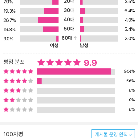
20대
3.5%
7.9%
있는 이 책의 마지막 장을 덮고 나면 당신은 사랑하는 가족과 마주 앉
30대
6.4%
19.3%
아 미소를 짓고, 따뜻한 말을 건네고, 서로의 연결이 깊어지는 놀라운
40대
4.0%
26.7%
경험을 하게 될 것이다. 그리고 생생하게 깨닫게 될 것이다. 인류가 여
50대
5.4%
19.8%
기까지 진화해온 것은 결국 서로 사랑하는 사람들이, 서로의 이야기
60대
2.0%
3.0%
에 귀 기울여왔기 때문이라는 것을. “이 책을 어머니에게 선물했다.
여성
남성
그러자 어머니는 이 책을 내가 힘들 때마다 펼쳐드는 지혜로운 경전
으로 만들어주셨다.” _아마존 독자 폭발적인 입소문, 2025년 아마존
9.9
평점 분포
베스트셀러 종합 1위 어버이날 최고의 선물 1위 이 책은 바쁜 엄마로
94.4%
살아오느라 잊고 살았던 당신의 어릴 적 꿈과 소녀 시절의 열정, 푸르
5.6%
게 빛났던 청춘의 낮과 밤을 복원한다. 미래를 고민하는 젊은 당신에
0%
게 쏟아졌던 응원과 격려의 메시지들을 되살려낸다. 이를 통해 당신
이 훌륭한 엄마가 될 자격이 충분했음을 확인한다. 깊은 사랑을 받은
0%
딸에서, 깊은 사랑을 주는 엄마로 성장한 당신의 지혜로운 인생 여정
0%
을 유쾌하게 따라간다. 따라서 당신은 이 책에 담긴 질문들을 따라가
면서 때로는 눈물을 글썽이다가 때로는 박수를 치며 활짝 웃을 것이
100자평
게시물 운영 원칙
다. 당신의 삶에 이렇게나 많은 추억과 이야기들이 간직되어 있었다