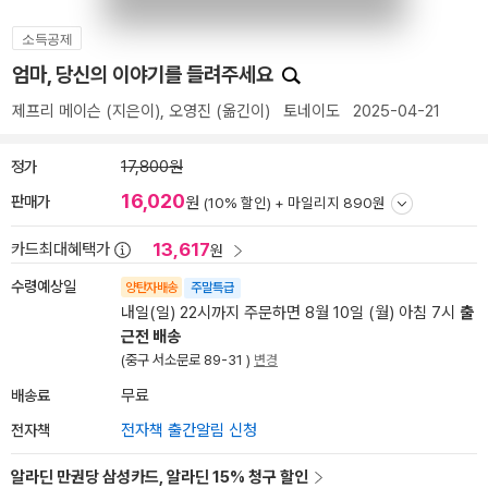
소득공제
엄마, 당신의 이야기를 들려주세요
제프리 메이슨
(지은이),
오영진
(옮긴이)
토네이도
2025-04-21
정가
17,800원
16,020
판매가
원
(10% 할인) +
마일리지 890원
13,617
카드최대혜택가
원
수령예상일
양탄자배송
주말특급
내일(일) 22시까지 주문하면 8월 10일 (월) 아침 7시
출
근전 배송
(중구 서소문로 89-31 )
변경
배송료
무료
전자책
전자책 출간알림 신청
알라딘 만권당 삼성카드, 알라딘 15% 청구 할인