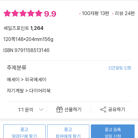
9.9
100자평 13편
리뷰 24편
세일즈포인트
1,264
120쪽
148*204mm
156g
ISBN 9791158513146
주제분류
신간알림 신청
에세이
>
외국에세이
자기계발
>
다이어리북
선물하기
공유하기
중고
중고
중고 등록
알라딘에 팔기
회원에게 팔기
알림 신청