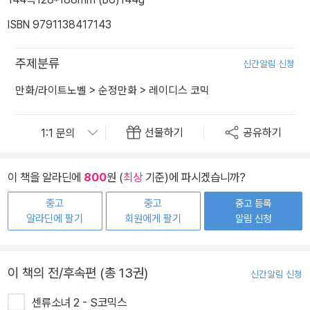
ISBN 9791138417143
주제분류
신간알림 신청
만화/라이트노벨
>
순정만화
>
레이디스 코믹
선물하기
공유하기
이 책을 알라딘에
800
원 (
최상
기준)에 파시겠습니까?
중고
중고
중고 등록
알라딘에 팔기
회원에게 팔기
알림 신청
이 책의 전/후속편 (총 13권)
신간알림 신청
센류소녀 2 - S코믹스