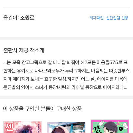
옮긴이:
조원로
저자파일
신간알림 신청
출판사 제공 책소개
…눈 꼬옥 감고그쪽으로 갈 테니잘 봐줘야 해?모든 마음을575로 표
현하는 유키시로 나나코와모두가 두려워하지만 마음씨는 따뜻한부스
지마 에이지가 보내는 흐뭇한 일상.하지만 어느 날, 에이지를 마음에
둔금발의 양아치 소녀가 등장!사랑의 라이벌 등장으로 에이지와나나
코의 관계는……?!
이 상품을 구입한 분들이 구매한 상품