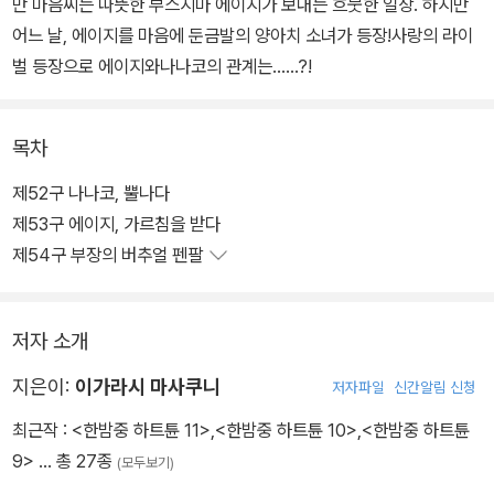
만 마음씨는 따뜻한 부스지마 에이지가 보내는 흐뭇한 일상. 하지만
어느 날, 에이지를 마음에 둔금발의 양아치 소녀가 등장!사랑의 라이
벌 등장으로 에이지와나나코의 관계는……?!
목차
제52구 나나코, 뿔나다
제53구 에이지, 가르침을 받다
제54구 부장의 버추얼 펜팔
저자 소개
지은이:
이가라시 마사쿠니
저자파일
신간알림 신청
최근작 :
<한밤중 하트튠 11>
,
<한밤중 하트튠 10>
,
<한밤중 하트튠
9>
… 총 27종
(모두보기)