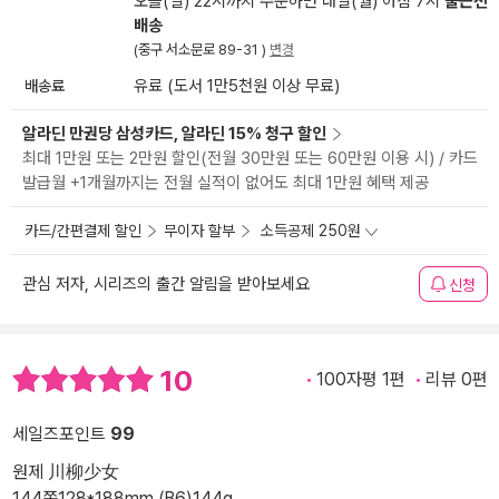
오늘(일) 22시까지 주문하면 내일(월) 아침 7시
출근전
배송
(중구 서소문로 89-31 )
변경
배송료
유료 (도서 1만5천원 이상 무료)
알라딘 만권당 삼성카드, 알라딘 15% 청구 할인
최대 1만원 또는 2만원 할인(전월 30만원 또는 60만원 이용 시) / 카드
발급월 +1개월까지는 전월 실적이 없어도 최대 1만원 혜택 제공
카드/간편결제 할인
무이자 할부
소득공제 250원
관심 저자, 시리즈의 출간 알림을 받아보세요
신청
10
100자평 1편
리뷰 0편
세일즈포인트
99
원제 川柳少女
144쪽
128*188mm (B6)
144g