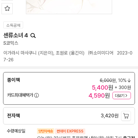
소득공제
센류소녀 4
S코믹스
이가라시 마사쿠니
(지은이),
조원로
(옮긴이)
㈜소미미디어
2023-0
7-26
종이책
6,000
원,
10%
5,400
원
+ 300원
4,590
원
카드최대혜택가
더보기
전자책
3,420
원
수령예상일
양탄자배송
썬데이 EXPRESS