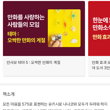
만사모 테마 5 : 오싹한 만화의 계절
만화 효과 모
야 도서 3만
책소개
모든 마음을 575로 표현하는 유키시로 나나코와 모두가 두려워 하지