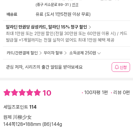
(중구 서소문로 89-31 )
변경
배송료
유료 (도서 1만5천원 이상 무료)
알라딘 만권당 삼성카드, 알라딘 15% 청구 할인
최대 1만원 또는 2만원 할인(전월 30만원 또는 60만원 이용 시) / 카드
발급월 +1개월까지는 전월 실적이 없어도 최대 1만원 혜택 제공
카드/간편결제 할인
무이자 할부
소득공제 250원
관심 저자, 시리즈의 출간 알림을 받아보세요
신청
10
100자평 1편
리뷰 0편
세일즈포인트
114
원제 川柳少女
144쪽
128*188mm (B6)
144g