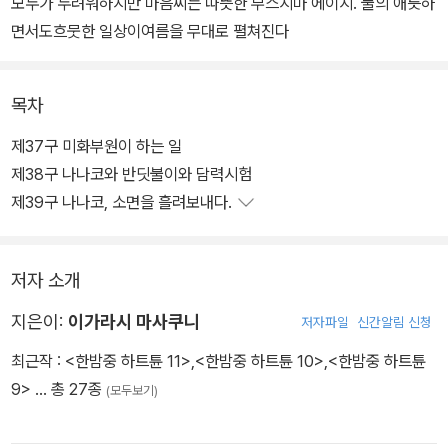
모두가 두려워하지만 마음씨는 따뜻한 부스지마 에이지. 둘의 애틋하
면서도흐뭇한 일상이여름을 무대로 펼쳐진다
목차
제37구 미화부원이 하는 일
제38구 나나코와 반딧불이와 담력시험
제39구 나나코, 소면을 흘려보내다.
저자 소개
지은이:
이가라시 마사쿠니
저자파일
신간알림 신청
최근작 :
<한밤중 하트튠 11>
,
<한밤중 하트튠 10>
,
<한밤중 하트튠
9>
… 총 27종
(모두보기)