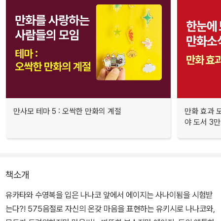
만사모 테마 5 : 오싹한 만화의 계절
만화 효과 모
야 도서 3만
책소개
유카타와 수영복을 입은 나나코 앞에서 에이지는 사나이됨을 시험받
는다?! 575음절로 자신의 온갖 마음을 표현하는 유키시로 나나코와,