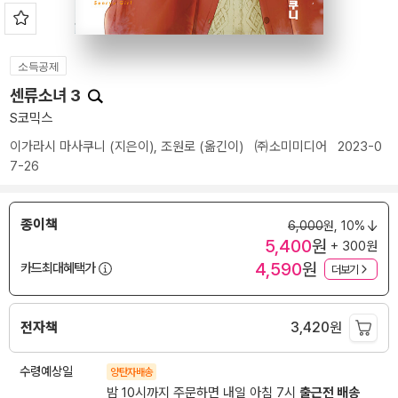
소득공제
센류소녀 3
S코믹스
이가라시 마사쿠니
(지은이),
조원로
(옮긴이)
㈜소미미디어
2023-0
7-26
종이책
6,000
원,
10%
5,400
원
+ 300원
4,590
원
카드최대혜택가
더보기
전자책
3,420
원
수령예상일
양탄자배송
밤 10시까지 주문하면 내일 아침 7시
출근전 배송