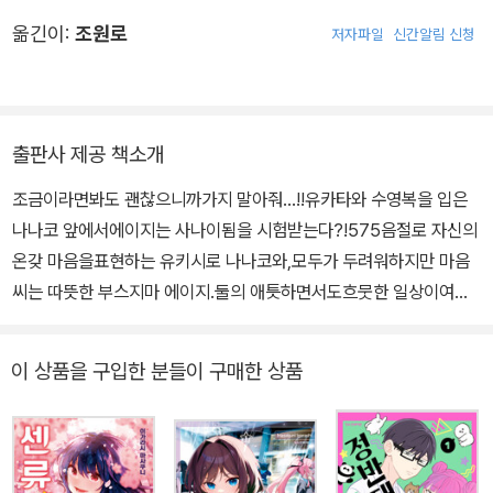
옮긴이:
조원로
저자파일
신간알림 신청
출판사 제공 책소개
조금이라면봐도 괜찮으니까가지 말아줘…!!유카타와 수영복을 입은
나나코 앞에서에이지는 사나이됨을 시험받는다?!575음절로 자신의
온갖 마음을표현하는 유키시로 나나코와,모두가 두려워하지만 마음
씨는 따뜻한 부스지마 에이지.둘의 애틋하면서도흐뭇한 일상이여름
을 무대로 펼쳐진다!!
이 상품을 구입한 분들이 구매한 상품