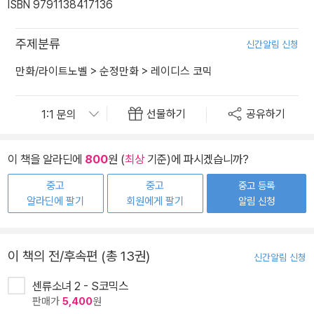
ISBN 9791138417136
주제분류
신간알림 신청
만화/라이트노벨
>
순정만화
>
레이디스 코믹
선물하기
공유하기
이 책을 알라딘에
800
원 (
최상
기준)에 파시겠습니까?
중고
중고
중고 등록
알라딘에 팔기
회원에게 팔기
알림 신청
이 책의 전/후속편 (총 13권)
신간알림 신청
센류소녀 2 - S코믹스
판매가
5,400
원