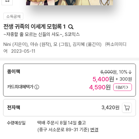
소득공제
전생 귀족의 이세계 모험록 1
~자중할 줄 모르는 신들의 사도~, S코믹스
Nini
(지은이),
야슈
(원작),
모
(그림),
김지혜
(옮긴이)
㈜소미미디
어
2023-05-11
종이책
6,000
원,
10%
5,400
원
+ 300원
4,590
원
카드최대혜택가
더보기
전자책
3,420
원
수령예상일
택배 주문시 8월 14일 출고
(중구 서소문로 89-31 기준)
변경