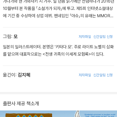
가나가와 현 가와사키 시 거주. 일 년쯤 읽기에만 전념하다가 2016년
10월부터 본 작품을 「소설가가 되자」에 투고. 제5회 인터넷소설대상
에 기간 중 수상하여 상업 데뷔. 펜네임인 「야슈」의 유래는 MMORP
G의 닉네임을 그대로 사용. 매일같이 타는 케이큐 노선과 이세계 판
타지를 매우 좋아하여 항상 책을 소지하고 있다. 취미는 독서, 외국영
그림:
모
저자파일
신간알림 신청
화 감상과 「소설을 읽자」 배회.
일본의 일러스트레이터. 본명은 ‘키타다 모’. 주로 라이트 노벨의 삽화
를 맡으며 대표작으로는 <전생 귀족의 이세계 모험록>이 있다.
옮긴이:
김지혜
저자파일
신간알림 신청
출판사 제공 책소개