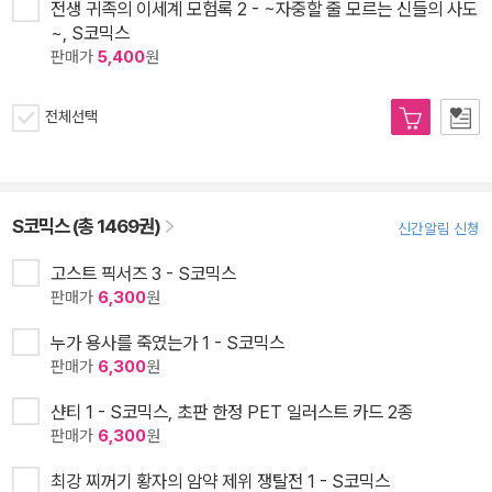
전생 귀족의 이세계 모험록 2 - ~자중할 줄 모르는 신들의 사도
~, S코믹스
판매가
5,400
원
전체선택
S코믹스 (총 1469권)
신간알림 신청
고스트 픽서즈 3 - S코믹스
판매가
6,300
원
누가 용사를 죽였는가 1 - S코믹스
판매가
6,300
원
샨티 1 - S코믹스, 초판 한정 PET 일러스트 카드 2종
판매가
6,300
원
최강 찌꺼기 황자의 암약 제위 쟁탈전 1 - S코믹스