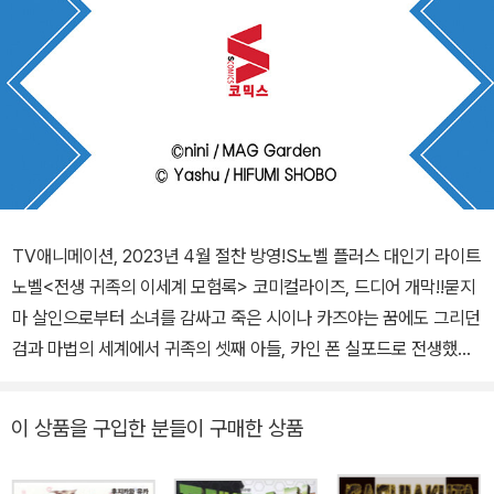
TV애니메이션, 2023년 4월 절찬 방영!S노벨 플러스 대인기 라이트
노벨<전생 귀족의 이세계 모험록> 코미컬라이즈, 드디어 개막!!묻지
마 살인으로부터 소녀를 감싸고 죽은 시이나 카즈야는 꿈에도 그리던
검과 마법의 세계에서 귀족의 셋째 아들, 카인 폰 실포드로 전생했다!
이 세계의 관습에 따라 다섯 살 생일에 세례를 받고, 신들의 가호를 받
은 카인이지만거기서 얻은 건 방대한 신들의 가호와 규격 외라고밖에
이 상품을 구입한 분들이 구매한 상품
할 수 없는 스테이터스!자신의 힘을 감추려고 하지만 세상 물정을 너
무나도 몰라, 일이 잘 풀리지는 않는데…!그런 자중할 줄 모르는 소년