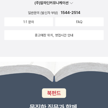
(주)알라딘커뮤니케이션
1544-2514
일반문의 (발신자 부담)
1:1 문의
FAQ
중고매장 위치, 영업시간 안내