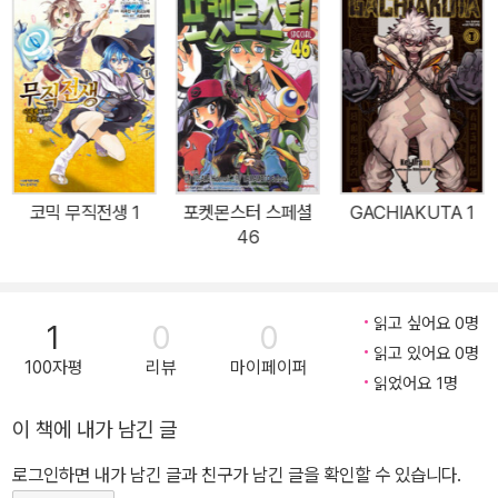
이 일으키는 이세계광상곡!코믹스 한정! 원작자 야슈 선생님 원안의
신규 에피소드를 만화화한 특별 번외편도 수록![미디어믹스]TV애니
메이션 : 2023년 4월 애니플러스 한일 동시 방영.
코믹 무직전생 1
포켓몬스터 스페셜
GACHIAKUTA 1
46
읽고 싶어요 0명
1
0
0
읽고 있어요 0명
100자평
리뷰
마이페이퍼
읽었어요 1명
이 책에 내가 남긴 글
로그인하면 내가 남긴 글과 친구가 남긴 글을 확인할 수 있습니다.