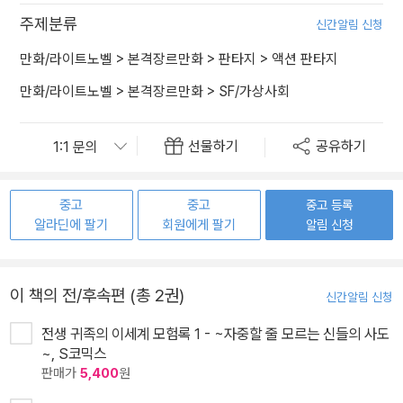
주제분류
신간알림 신청
만화/라이트노벨
>
본격장르만화
>
판타지
>
액션 판타지
만화/라이트노벨
>
본격장르만화
>
SF/가상사회
선물하기
공유하기
중고
중고
중고 등록
알라딘에 팔기
회원에게 팔기
알림 신청
이 책의 전/후속편 (총 2권)
신간알림 신청
전생 귀족의 이세계 모험록 1 - ~자중할 줄 모르는 신들의 사도
~, S코믹스
판매가
5,400
원