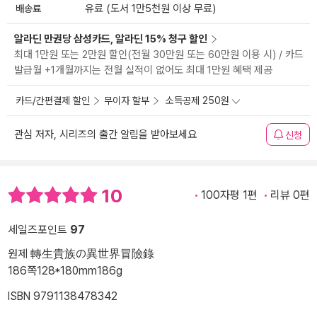
배송료
유료 (도서 1만5천원 이상 무료)
알라딘 만권당 삼성카드, 알라딘 15% 청구 할인
최대 1만원 또는 2만원 할인(전월 30만원 또는 60만원 이용 시) / 카드
발급월 +1개월까지는 전월 실적이 없어도 최대 1만원 혜택 제공
카드/간편결제 할인
무이자 할부
소득공제 250원
관심 저자, 시리즈의 출간 알림을 받아보세요
신청
10
100자평 1편
리뷰 0편
세일즈포인트
97
원제 轉生貴族の異世界冒險錄
186쪽
128*180mm
186g
ISBN 9791138478342