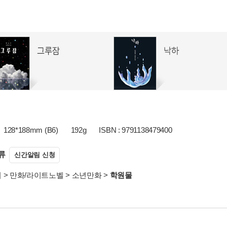
128*188mm (B6)
192g
ISBN : 9791138479400
류
신간알림 신청
서
>
만화/라이트노벨
>
소년만화
>
학원물