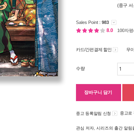
(중구 서
Sales Point :
983
8.0
100자평(
카드/간편결제 할인
무이
수량
장바구니 담기
중고로
중고 등록알림 신청
관심 저자, 시리즈의 출간 알