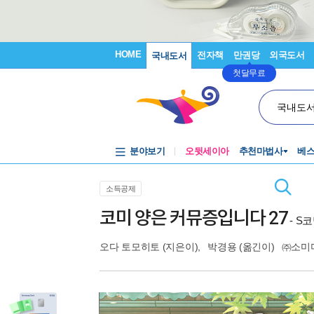
HOME
전자책
만권당
외국도서
국내도서
첫달무료
국내도
분야보기
오뒷세이아
추천마법사
베
소득공제
코미 양은 커뮤증입니다 27
- S
오다 토모히토
(지은이),
박경용
(옮긴이)
㈜소미