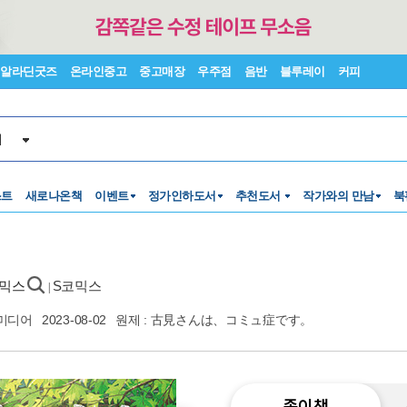
알라딘굿즈
온라인중고
중고매장
우주점
음반
블루레이
커피
서
스트
새로나온책
이벤트
정가인하도서
추천도서
작가와의 만남
북
코믹스
S코믹스
|
미디어
2023-08-02
원제 : 古見さんは、コミュ症です。
종이책