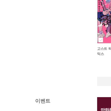
고스트 픽
믹스
이벤트