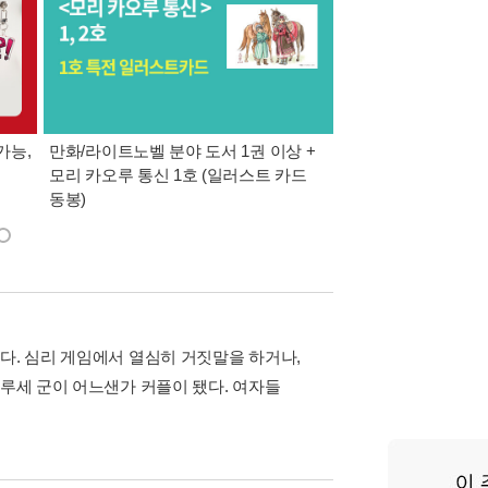
가능,
만화/라이트노벨 분야 도서 1권 이상 +
만사모 테마 2 : 완
모리 카오루 통신 1호 (일러스트 카드
동봉)
다. 심리 게임에서 열심히 거짓말을 하거나,
나루세 군이 어느샌가 커플이 됐다. 여자들