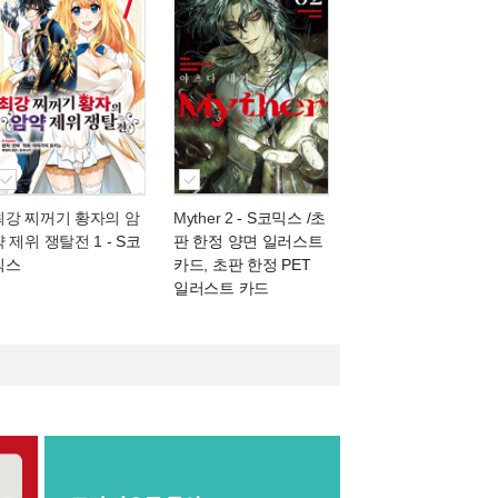
최강 찌꺼기 황자의 암
Myther 2
- S코믹스 /초
약 제위 쟁탈전 1
- S코
판 한정 양면 일러스트
믹스
카드, 초판 한정 PET
일러스트 카드