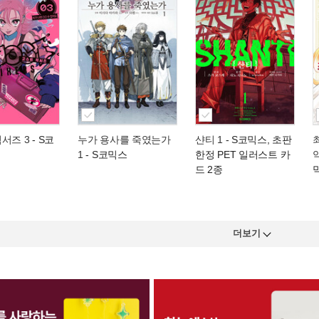
서즈 3
- S코
누가 용사를 죽였는가
샨티 1
- S코믹스, 초판
1
- S코믹스
한정 PET 일러스트 카
드 2종
더보기