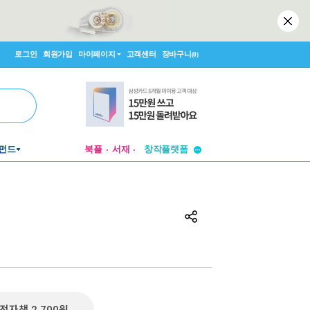
로그인
회원가입
마이페이지
고객센터
장바구니
(0)
투비컨티뉴드
창작플랫폼
펀드
북플
서재
투비컨티뉴드