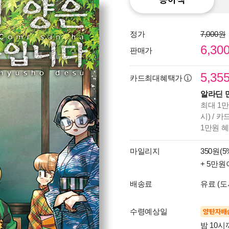
정가
7,000원
6,30
판매가
5,35
카드최대혜택가
알라딘 
최대 1만
시) / 
1만원 
마일리지
350원(5
+ 5만원
배송료
유료 (도
수령예상일
양탄자배
밤 10