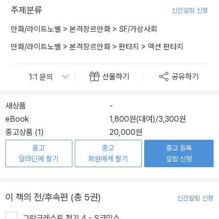
주제분류
신간알림 신청
만화/라이트노벨
>
본격장르만화
>
SF/가상사회
만화/라이트노벨
>
본격장르만화
>
판타지
>
액션 판타지
선물하기
공유하기
새상품
-
eBook
1,800원(대여)
/
3,300원
중고상품 (1)
20,000원
중고
중고
중고 등록
알라딘에 팔기
회원에게 팔기
알림 신청
이 책의 전/후속편 (총 5권)
신간알림 신청
그랑크레스트 전기 4 - S코믹스