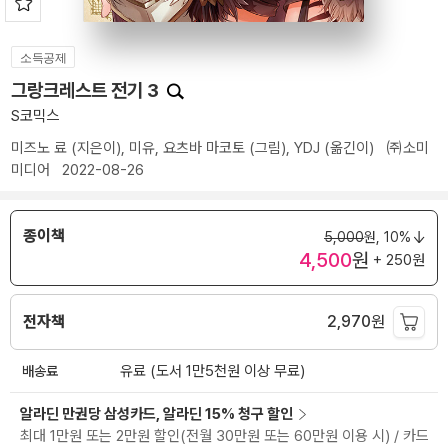
소득공제
그랑크레스트 전기 3
S코믹스
미즈노 료
(지은이),
미유
,
요츠바 마코토
(그림),
YDJ
(옮긴이)
㈜소미
미디어
2022-08-26
종이책
5,000
원,
10%
4,500
원
+ 250원
전자책
2,970
원
배송료
유료 (도서 1만5천원 이상 무료)
알라딘 만권당 삼성카드, 알라딘 15% 청구 할인
최대 1만원 또는 2만원 할인(전월 30만원 또는 60만원 이용 시) / 카드