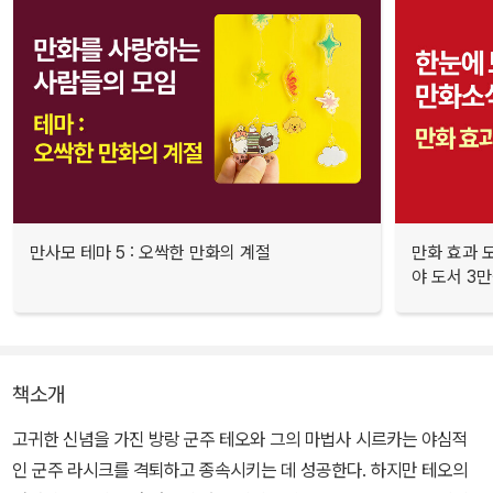
만사모 테마 5 : 오싹한 만화의 계절
만화 효과 모
야 도서 3만
책소개
고귀한 신념을 가진 방랑 군주 테오와 그의 마법사 시르카는 야심적
인 군주 라시크를 격퇴하고 종속시키는 데 성공한다. 하지만 테오의