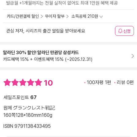
발급월 +1개월까지는 전월 실적이 없어도 최대 1만원 혜택 제공
카드/간편결제 할인
무이자 할부
소득공제 210원
관심 저자, 시리즈의 출간 알림을 받아보세요
신청
알라딘 30% 할인! 알라딘 만권당 삼성카드
카드혜택 15% + 이벤트혜택 15% (~2025.12.31)
10
100자평 1편
리뷰 0편
세일즈포인트
67
원제 グランクレスト戦記
160쪽
128*180mm
160g
ISBN 9791138433495