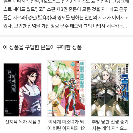
일본 판타지의 전설, 《로도스도 전기》의 미즈노 료 최신작!“그랑크레
스트 셰어드 월드”, 코믹스판 제3권!혼돈이 모든 것을 지배하고 군주
들은 서로의《성인(聖印)》과 영토를 탐하는 전란의 시대가 이어지고
있다. 고귀한 신념을 가진 방랑 군주 테오와 그의 마법사 시르카는야
심적인 군주 라시크를 격퇴하고 종속시키는 데 성공한다. 하지만 테
오의 명성이 높아지는 걸 원하지 않는 세비스 왕은모든 종속 군주들
이 상품을 구입한 분들이 구매한 상품
에게 명령을 내려 진군을 개시. 현시점에선 압도적으로 불리한 전력
차가 있는 가운데,시르카의 전략은…?!
전지적 독자 시점 3
이세계 미소녀가 되
추방 당한 전생 중기
어 버린 아저씨와 12
사는 게임 지식으로