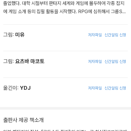
졸업했다. 대학 시절부터 판타지 세계와 게임에 몰두하여 각종 잡지
에 게임 소개 등의 집필 활동을 시작했다. RPG에 심취해서 그룹SN
E 설립에 참여하기도 했다. 1988년 『로도스도 전기: 회색의 마녀』로
소설가 데뷔를 했다. 이후 라이트노벨 세계에 큰 영향을 미쳤다. 지금
그림:
미유
저자파일
신간알림 신청
도 소설과 게임 디자인 등 폭넓은 활동을 전개하고 있다. 대표작으로
는 『로도스도 전기』를 비롯해 『로도스도 전설』 『신 로도스도 전기』
『크리스타니아』 『마법전사 리우이』 『그랑크레스트 전기』 등이 있다.
그림:
요츠바 마코토
저자파일
신간알림 신청
옮긴이:
YDJ
저자파일
신간알림 신청
출판사 제공 책소개