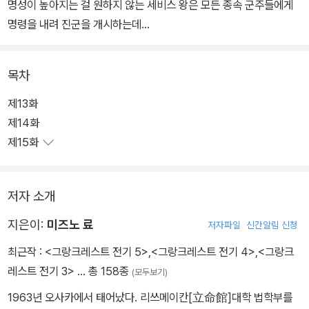
명성이 높아지는 걸 원하지 않는 세비스 왕은 모든 종속 군주들에게
명령을 내려 진군을 개시하는데...
목차
제13화
제14화
제15화
저자 소개
지은이:
미즈노 료
저자파일
신간알림 신청
최근작 :
<그랑크레스트 전기 5>
,
<그랑크레스트 전기 4>
,
<그랑크
레스트 전기 3>
… 총 158종
(모두보기)
1963년 오사카에서 태어났다. 리쓰메이칸[立命館]대학 법학부를