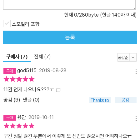
현재
0
/280byte (한글 140자 이내)
스포일러 포함
등록
구매자 (7)
전체 (7)
god5115
2019-08-28
메뉴
11권 언제 나오나요???ㅜ
공감 (
9
)
댓글 (0)
융단
2019-10-11
메뉴
구간 정발 끊긴 부분에서 이렇게 또 신간도 끊으시면 어떡하나요ㅠ