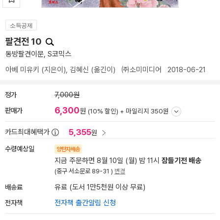
소득공제
팔견전 10
동방팔견이문, S코믹스
아베 미유키
(지은이),
김혜신
(옮긴이)
㈜소미미디어
2018-06-21
정가
7,000원
6,300
판매가
원
(10% 할인) +
마일리지 350원
5,355
카드최대혜택가
원
수령예상일
양탄자배송
지금 주문하면 8월 10일 (월) 밤 11시
잠들기전 배송
(중구 서소문로 89-31 )
변경
배송료
유료 (도서 1만5천원 이상 무료)
전자책
전자책 출간알림 신청