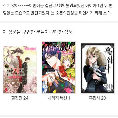
주지 않아.-----이번에는 결단코.「행방불명되었던 아이가 1년 뒤 변
함없는 모습으로 발견되었다」는 소문의진상을 확인하기 위해 소스케
와 함께 「카미카쿠시」가 있었던 지역을방문한 시노는, 그곳에서 만난
소년 이누에 시노부의 팔에서자신과 같은 목단 모양 반점을 발견한
이 상품을 구입한 분들이 구매한 상품
다.하지만, 마침내 「구슬」을 지닌 여덟 명째가 발견되었다고 생각한
것도 잠시,시노부는 「내 아이를 찾으러 왔다」고 하는 텐구에게 끌려간
다.한편, 소스케 앞에 나타난 아오는 「공주는 곧 눈을 뜬다」고 말하는
데…?!진실과 수수께끼가 교차하는 운명적 낭만담◆제10권!!
팔견전 24
매리지 톡신 1
흑집사 20