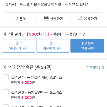
만화/라이트노벨
>
본격장르만화
>
판타지
>
액션 판타지
선물하기
공유하기
이 책을 알라딘에
900
원 (
최상
기준)에 파시겠습니까?
중고
중고
중고 등록
알라딘에 팔기
회원에게 팔기
알림 신청
이 책의 전/후속편 (총 24권)
신간알림 신청
팔견전 1 - 동방팔견이문, S코믹스
판매가
6,300
원
팔견전 2 - 동방팔견이문, S코믹스
판매가
6,300
원