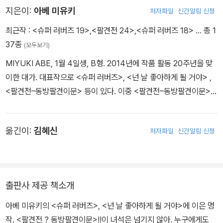
지은이:
아베 미유키
저자파일
신간알림 신청
최근작 :
<슈퍼 러버즈 19>
,
<팔견전 24>
,
<슈퍼 러버즈 18>
… 총 1
37종
(모두보기)
MIYUKI ABE, 1월 4일생, B형. 2014년에 작품 활동 20주년을 맞
이한 대가. 대표작으로 <슈퍼 러버즈>, <넌 날 좋아하게 될 거야> ,
<팔견전–동방팔견이문> 등이 있다. 이중 <팔견전–동방팔견이문>은
애니메이션 및 뮤지컬로도 제작되었다.
옮긴이:
김혜신
저자파일
신간알림 신청
출판사 제공 책소개
아베 미유키의 <슈퍼 러버즈>, <넌 날 좋아하게 될 거야>에 이은 명
작. <팔견전 ? 동방팔견이문>!!이 녀석은 넘기지 않아. 누구에게도