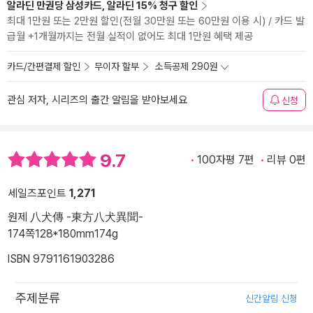
알라딘 만권당 삼성카드, 알라딘 15% 청구 할인
최대 1만원 또는 2만원 할인(전월 30만원 또는 60만원 이용 시) / 카드 발
급월 +1개월까지는 전월 실적이 없어도 최대 1만원 혜택 제공
카드/간편결제 할인
무이자 할부
소득공제 290원
관심 저자, 시리즈의 출간 알림을 받아보세요
신청
9.7
100자평 7편
리뷰 0편
세일즈포인트
1,271
원제 八犬傳 -東方八犬異聞-
174쪽
128*180mm
174g
ISBN 9791161903286
주제분류
신간알림 신청