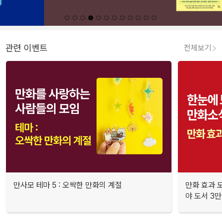
관련 이벤트
전체보기
만사모 테마 5 : 오싹한 만화의 계절
만화 효과 모
야 도서 3만