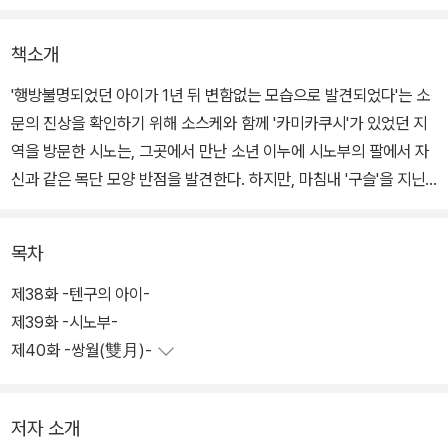
책소개
'행방불명되었던 아이가 1년 뒤 변함없는 모습으로 발견되었다'는 소
문의 진상을 확인하기 위해 소스케와 함께 '카미카쿠시'가 있었던 지
역을 방문한 시노는, 그곳에서 만난 소년 이누에 시노부의 팔에서 자
신과 같은 목단 모양 반점을 발견한다. 하지만, 마침내 '구슬'을 지닌
여덟 명째가 발견되었다고 생각한 것도 잠시, 시노부는 '내 아이를 찾
으러 왔다'고 하는 텐구에게 끌려간다. 한편, 소스케 앞에 나타난 아오
목차
는 '공주는 곧 눈을 뜬다'고 말하는데….
제38화 -텐구의 아이-
제39화 -시노부-
제40화 -쌍월(雙月)-
저자 소개