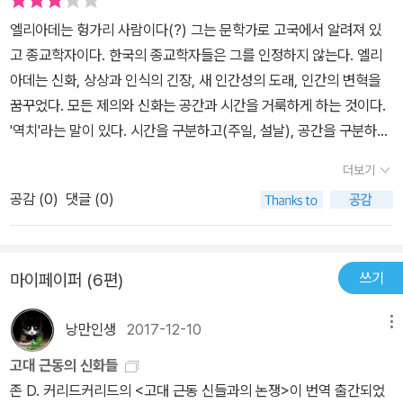
까? 웃기는 얘기다. 비록 난 집이 없어도 그 때문에 설움을 겪은적은
엘리아데는 헝가리 사람이다(?) 그는 문학가로 고국에서 알려져 있
없다. 물론, 집주인이 전세값을 올려 달라해서 이사해 본 적은 있지만,
고 종교학자이다. 한국의 종교학자들은 그를 인정하지 않는다. 엘리
조금 불편할 뿐이다.(있으면 좋겠다. 하지만, 요즘은 체념하며 산다.)
아데는 신화, 상상과 인식의 긴장, 새 인간성의 도래, 인간의 변혁을
독후감을 쓰는 자리인데 얘기가 많이 옆으로 샜다. 이 책은 현대 종
꿈꾸었다. 모든 제의와 신화는 공간과 시간을 거룩하게 하는 것이다.
교학의 대가 엘리아데에 대한 우리나라의 종교학의 대가라 할 수 있
'역치'라는 말이 있다. 시간을 구분하고(주일, 설날), 공간을 구분하는
는 정진홍 교수의 입문서라 할 수 있다. 살림 지식 총서 40번째 책으
(예배) 것을 통해서 거룩으로 들어가는 것이다. 성은 속의 깊이이다.
더보기
로 엘리아데에 대한, 또 종교학에 대한 얇지만, 아주 효율적인 소개서
성현은 어디까지나 지금 이 자리에서 이루어지는 구체적인 역사를 가
인 셈이다.(겨우 87쪽 밖에 안된다. 하지만 주제가 주제인 만큼 결코
공감 (
0
)
댓글 (0)
진다. 신화와 제의는 결국 인간의 삶을 변용하고 새로워지는 것을 추
쉬운 책은 아니다. <성(聖)과 속(俗)>이 엘리아데의 대표작이라 하
구한다. 달력이란 시간에 대한 두려움을, 스스로 통제하려는 욕망에
는데 읽어보진 않았지만 엄청 어려울 것 같다. 맛보기라 할 수 있는 이
서 유래한다. 시간에 지배되지 않고 시간을 지배하려는 인간의 창조
소책자도 이 정도니...(엘리아데가 바라보는 종교의 본질문제와 관련
쓰기
마이페이퍼 (6편)
물이다. 종교학자는 종교란 무엇인가를 묻는 것이 아니라, 사람들이
하여 상징체계, 신화와 제의 등의 개념들이 언급된다.) 일단 미르체
종교라고 말하는 것이 무엇인가? 무엇이 종교적인가?를 묻는다. 그
아 엘리아데(1907~1986)에 대한 기본적 설명이 나와 있는데, 종교
낭만인생
2017-12-10
메뉴
는 신칸트주의자 같다. 트뢸취가 말했듯이 그는 종교적 선험성을 주
학의 비조라고 평가 되는 막스 뮐러(1823~1900)가 종교에 대한 인
장하고 있다. 나중에 그는 비판을 받는다. 무슨 설교가나 문학가나 사
고대 근동의 신화들
식을 도모하는 새로운 학문을 처음으로 ‘종교학’이라고 부른 이래 엘
회 계몽가이지 종교학자로서의 객관적 근거도 없고 학문적이지도 않
존 D. 커리드커리드의 <고대 근동 신들과의 논쟁>이 번역 출간되었
리아데는 다른 종교학자가 도저히 따라올수 없는 근본적이고 광범위