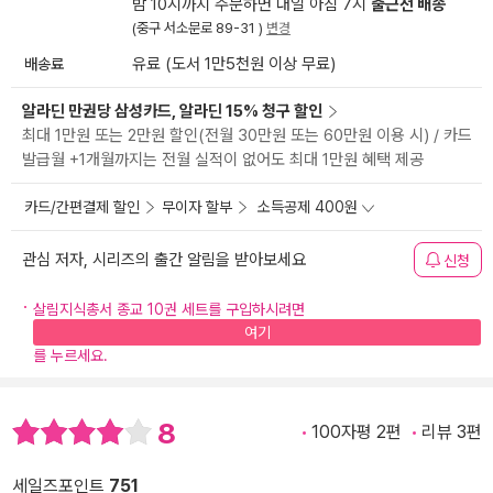
밤 10시까지 주문하면 내일 아침 7시
출근전 배송
(중구 서소문로 89-31 )
변경
배송료
유료 (도서 1만5천원 이상 무료)
알라딘 만권당 삼성카드, 알라딘 15% 청구 할인
최대 1만원 또는 2만원 할인(전월 30만원 또는 60만원 이용 시) / 카드
발급월 +1개월까지는 전월 실적이 없어도 최대 1만원 혜택 제공
카드/간편결제 할인
무이자 할부
소득공제 400원
관심 저자, 시리즈의 출간 알림을 받아보세요
신청
살림지식총서 종교 10권 세트를 구입하시려면
여기
를 누르세요.
8
100자평 2편
리뷰 3편
세일즈포인트
751