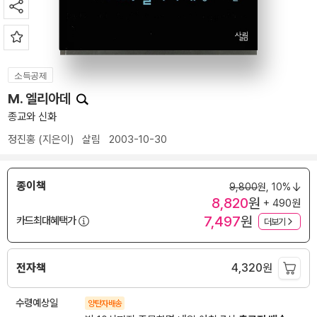
소득공제
M. 엘리아데
종교와 신화
정진홍
(지은이)
살림
2003-10-30
종이책
9,800
원,
10%
8,820
원
+ 490원
7,497
원
카드최대혜택가
더보기
전자책
4,320
원
수령예상일
양탄자배송