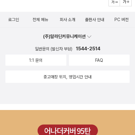
한종연) 연구원은 “‘모든 사물을 聖化시키려는 경향성’이 ‘성현의 변
면: 알프레드 히치콕의 생애>가 번역되기를 희망한다고 적었더랬다.
해서인지, 엘리아데 특유의 부드러움은 없고 좀 딱딱하게 읽었던 거
자신의 무지를 다시 한번 자각하게 됐다는 것, 그리고 앞으로도 알고,
야 할 거 같다. 이번에 나온 <메타피지컬 클럽>이 그러한 무관심을
증법’의 가장 두드러진 특징”이고 “사물을 성화시킨다는 것은 사물을
이번에 <히치콕>이란 제하에 신간이 나왔길래 나는 그 전기인가 했
같다. <세계종교사상사>는 정말 탐나는 책이다. 3권에 걸쳐 다루는
느끼며, 깨닫기 위해 계속 용맹정진할 것을 다짐한다는 각오를 밝히
얼마간 만회해줄 것인지?조금 더 옮겨온다: '제목인 '메타피지컬 클
‘원형’으로 환원하여 결국 사물로부터 ‘역사’를 제거한다는 것을 의미
로그인
전체 메뉴
회사 소개
출판사 안내
PC 버전
는데, 책은 <알프레드 히치콕의 예술세계: 그의 영화인생 50년>이란
내용이 입을 벌어지게 만든다. 정말 있어야 할 책인데, 당장 사기엔 부
며 이쯤에서 접기로 하자. 이번에 오시는 부처님께서는 제발 관할구
럽'은 1872년 매사추세츠 주 케임브리지에서 이 네 사람이 서로 교류
한다”고 전한다(‘엘리아데와 차이의 해석학’). 엘리아데 비판이 시작
원제의 또다른 책이다. 국역본의 제목은 <히치콕: 히치콕의 영화 50
담이 가는 가격이다. 더 관심이 가는 권부터 차근 차근 모아야 할 거
역을 따지지 말고, 북한과 시리아를 포함하여 온누리에 자비를 베풀
하면서 주축이 되어 만든 토론 모임의 이름. 이 책은 미국 지성사의 가
되는 지점은 바로 그가 ‘역사’를 넘어서려는 바로 그 순간이다. -비슷
(주)알라딘커뮤니케이션
년>(도서출판 동인).이번주 영화주간지 <필름 2.0>에도 소개가 됐
같다. <세계종교사상사 1 >는 '석기시대에서부터 엘레우시스의 비의
어 주기를...
장 중요한 위치를 차지하는 네 학자의 삶을 다룬 전기이자, 이들이 활
한 맥락에서, 엘리아데 종교학의 비역사성을 정치적으로 해석한 박노
는데, 잠시 옮겨보면 이렇다. '드디어 나왔다. <히치콕>의 저자 도날
까지' 부제가 달렸는데, 메소포타미아와 히타이트 그리고 차라투스트
1544-2514
일반문의 (발신자 부담)
동한 남북 전쟁 이후 미국의 100여년 간을 담은 지성사이다. 또한 이
자 오슬로대 교수(한국학)의 비판이 눈길을 끈다(‘엘리아데가 선택한
드 스포토는 슬라보예 지젝과 로빈 우드, 그리고 영화감독 프랑수아
라 부분에 관심이 간다. <세계종교사상사 2>는 '고타마 붓다에서부
들 학자들이 형성한 미국 정신의 근간인 프래그머티즘의 기원에 대한
1:1 문의
FAQ
‘부드러운 파시즘’’). 박 교수는 엘리아데의 극단적 관념주의가 “계급
트뤼포와 클로드 샤브롤에 뒤지지 않는 히치콕 마니아다. '앨프리드
터 기독교의승리까지'로 도교와 연금술, 켈트족 그리고 피타고라스
입문서로 읽을 수도 있다.' 어디 그것뿐인가? '전체적으로는 네 주인
개념 자체를 부정”했다고 지적한다. 이어 그는 “공산주의뿐 아니라
히치콕의 예술'이라는 원제를 달고 있는 이 책은 처음 1976년에 나왔
와 오르페우스가 개인적으로 흥미를 돋군다. '무함마드에서부터 종교
공의 삶을 순차적으로 묘사하면서 전쟁과 정치, 과학과 철학, 인류학
중고매장 위치, 영업시간 안내
모든 진보적 사상들이, 교회를 중심으로 한몸처럼 움직이는 ‘유기적
고(*아마존에서 현재 판매중인 건 1991년판이다), 이를 받아본 히치
개혁의 시대까지'라는 부제의 <세계종교사상사 3>은 유목민의 종
과 심리학, 종교와 교육, 실재의 법 재판, 인종문제와 노동운동 등 개
사회’인 엘리아데의 이상을 위협하는 존재”였으며, 결국 엘리아데는
콕은 도날드 스포토를 LA로 초청해 공식적으로 인정했다. 그는 히치
교, 성상 파괴 운동, 헤르메스의 전통 그리고 티베트 부분이 관심을 끈
별적인 주제들을 정교하게 짜맞췄다. 또한 오랜 기간 수집한 1차 사료
이러한 위협을 퇴치하기 위해 “독재자 살라자르(Salazar) 치하의 당
콕의 초기 무성영화로부터 <로프> <이창> <토파즈>까지 45편의
다. 그러고 보니 어느 권 하나도 떨치기 힘든 구성을 가지고 있다. 그
를 통해 이들의 생생한 육성을 들려주고, 챈시 라이트, 루이 아가시를
대 포르투갈이나, 무솔리니 치하의 이탈리아 같은 종교적 색채가 강
영화들을 연대기적 접근방식으로 세밀히 분석하고 있다.'두말하면 잔
런데 이런 두꺼운 책들은 인터넷 주문보다는 직접 가서 사는 것이 나
비롯한 이들 주변의 19세기 후반 미국의 대표적인 지성들과 유명인
한 ‘부드러운 파시즘’을 택했다”는 것. -하지만, 지난 24일 열린 ‘한일
소리지만 스포토의 신간은 그의 전기와 함께 히치콕 기본서에 속한
을 때도 있다. 가끔 받아 본 책들 중에 제본이 잘못 됐는지, 펼치면 중
사들을 충실히 묘사했다.' 이만한 수준의 현대 한국지성사나 러시아지
종교학 공동세미나’에서 츠루오카 요시오(鶴罔賀雄) 도쿄대 교수
다. <필름 2.0>의 기자도 언급하고 있지만 트뤼포의 <히치콕과의 대
간 어딘가 쫙 갈라져서 불안하게 만들기도 한다. 제목도 범상치 않으
성사도 읽어보는 게 나의 희망사항이다. 과문한 탓에 잘 눈에 띄지 않
(종교학)는 “엘리아데의 입장에서 보자면, 이러한 지적은 ‘정치지상
화>(한나래, 1994)가 그런 기본서이며, 역시나 '까이예' 비평가 출신
면서, 나의 호기심을 독려하는 책들도 있는데, <대장장이와 연금술사
는다. 두번째로 꼽을 책은<메타피지컬 클럽>의 한 꼭지인 찰스 샌더