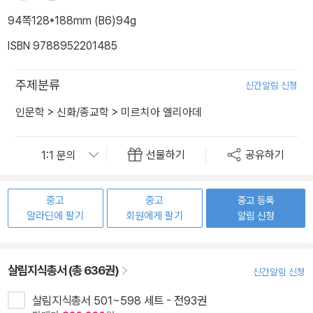
94쪽
128*188mm (B6)
94g
ISBN 9788952201485
주제분류
신간알림 신청
인문학
>
신화/종교학
>
미르치아 엘리아데
선물하기
공유하기
중고
중고
중고 등록
알라딘에 팔기
회원에게 팔기
알림 신청
살림지식총서 (총 636권)
신간알림 신청
살림지식총서 501~598 세트 - 전93권