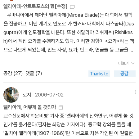
가 사용된 뚜렷한 예로 가장 큰 마지막 사건은 오스만 제국이 아르메
엘리아데-안트로포스의 힘[수정]
서 드러내며 살아가는 사람살이에 대하여 총체적인 관심을 기울려 인
니아인과 아시리아인을 학살한 1894~1896년의 하미드 대학살(H
루마니아에서 태어난 엘리아데(Mircea Eliade)는 대학에서 철학
간의 삶은 과연 어떤 모습을 하고 있으며, 그러한 삶을 살아가는 인간
amidian Massacres)과 1894~1895년의 청일 전쟁이다. 당시 대
을 전공하고, 어떤 계기로 인도로 가 켈커타 대학에서 다스굽타(Das
은 도대체 어떤 존재인가는 하는 물음에 가 닿는데 여기서 엘리아데
영제국의 정치가들과 정치 고문들은 이 두 사건이 전개된 지역을 각
gupta)에게 인도철학을 배운다. 또한 히말라야 리쉬케쉬(Rishikes
는 인간의 삶이 지닌 중층성또는 중첩성을 발견하는 것이다.](17,18
각 '근동(Near East)'과 '극동(Far East)'이라 불렀다. 이후, 얼마 지
h)에서 직접 요가를 수행하기도 했다. 이러한 경험이 <요가>라는 책
쪽 발췌) 라는 점에서 인 것 같다. 결국 존재론과 인식론의 문제로 귀
나지 않아 중동(Middle East)이라는 낱말이 사용되었는데, 20세기
으로 나오게 되었는데, 인도 사상, 요가, 탄트라, 연금술 등 고금을 넘
결되는 건가? 아리송 하기만 한데 정진홍 교수가 예시하는 [인간은,
에서는 '중동'이 '근동'보다 더 널리 쓰였으며 지금도 마찬가지이다.
나드는 방대한 자료들이 그의 멋진 초점 역할을 통해 훌륭하게 한 권
예를 들면 한그루의 나무를 ‘봅니다.’ 이때 본다는 사실은 ‘나무’에 갇
더보기
의 책에 투사되고 있다. 이 책은 예전에 우리나라에도 고려원(다르마
히지 않은, ‘나무’를 넘어서는 어떤 ‘것’이 나무를 통해 내 삶의 현실
공감 (
27
)
댓글 (7)
총서6)을 통해 잘 번역되어 나왔지만, 안타깝게도 지금은 절판 상태
속에서 펼쳐지는 것입니다.]라는 말은 선불교에서의 참선 화두같기도
이다. <요가(Yoga : Immortality and Freedom)>, 이 책과
해서 더욱더 헷갈린다. 그러면서 “나무는 나무이되 나무이지 않고,
중복되는 내용이 프랑스 세이유 출판사에서 나온 [성자 시리즈] <파
나무이지 않되 나무입니다.” 라는 진술은 ‘일상성과 비일상성의 중첩
로쟈
2006-07-02
메뉴
탄잘리(Patanjali)>에 일부분 담겨 있다. 이 책도 예전에 대원사에서
성’을 뜻하며 엘리아데는 ‘종교라고 일컬어지는 문화가 바로 이 일상
엘리아데, 어떻게 볼 것인가
나왔는데, 역시 아쉽게도 지금은 구하기 어렵다.언뜻 들리는 소문에
과 비 일상의 틈새에서 빚어진 삶의 경험을 드러내는 현상’이라는 건
교수신문에서'학문비평' 기사 중 '엘리아데의 신화연구, 어떻게 볼 것
의하면, <요가-불멸성과 자유-> 이 책이 내년에 재출간 된다는 얘기
데 이를 두고 정진홍 교수는 이 책에서 ‘성(聖)과 속(俗)의 변증법’이
인가'를 옮겨온다(필자는 최장순 기자이다). 종교학 강의를 들을 때
도 있으니 관심 있는 분들은 기다려 보는 것도 좋을 거 같다(다행히
라 이름 붙인다. 다시 말해, 엘리아데의 ‘성과 속’은 분리되거나 단절
'멀치아 엘리아데(1907-1986)'란 이름으로 처음 각인된 이 걸출한
나는 '요가'와 '파탄잘리' 두 권을 다 가지고 있다)엘리아데의 책들 중
되는 것이 아니라 그 둘은 인간의 존재양태의 다른 두 측면이라는 것