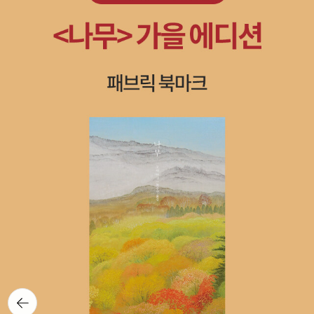
주의’적 단정에 불과”하며 “종교를 정치적 수준으로 ‘환원’해버리는
의 샤브롤과 에릭 로메르가 편집한 책으로 작년에 국역본이 나온 <알
>, <메피스토펠레스와 양성인>이 그것이다. 뭔가 노골적으로 양성
스 퍼스선집 <퍼스의 기호사상>(민음사, 2006). 알 만한 사람은 다
것”이라고 주장했다. 엘리아데 종교학의 성격을 보다 종교학적으로,
프레드 히치콕>(현대미학사, 2004)도 히치콕의 초기작들을 다루고
의 겹침과 융해, 그리고 신비주의 지식을 드러내는 제목이다. <대장
알겠지만,스위스의 기호학자 소쉬르와 함께 논리학자이자 철학자인
냉정하게 평가할 필요가 있다는 것이다. 또한 이창익 연구원은 “엘리
있는 기본서이다. 거기에 새로운 기본서로 추가된 것이 지젝의 <감히
장이와 연금술사>는 책표지도 그렇고, 처음엔 엘리아데의 소설책인
퍼스는 현대 기호학의 창시자로 자리매김되는 인물이다(기호학자 움
아데는 당시 지나치게 실증주의적, 역사주의적 시각에 대한 반발로
히치콕에게 물어보지 못한 모든 것>이고. 해서, 반갑고 고무적이다
줄 알았다. 이 책은 분량은 적지만, 다른 책들에 분산되어 있는 엘리
베르토 에코 또한 퍼스의 영향을 많이 받고 있다. 칼 오토-아펠이나
서, 자기 나름의 현상학적·해석학적 대안을 제시한 것으로 보인다”며
(기본서들은 우리 교양의 기초를 튼실하게 해준다). 게다가 다행스럽
아데의 원초적인 관심 영역이라 할 수 있는 '연금술'만을 본격적으로
하버마스 같은 독일 철학자들도). 하지만, 그 지명도나 위상에 비하면
“엘리아데의 학문적 가면 너머에 도사린 정치적 미소는 과연 얼마나
게도 히치콕의 영화 대부분은 국내에 비디오나 DVD 타이틀로 출시
다룬 책이다. 야금술에서부터 바빌로니아, 중국, 인도 등 연금술의 궤
그간에 기이할 정도로 소개가이루어지지 않았는데(물론 관련 논문들
위험한 것인가”라고 되물었다.-한편, 엘리아데에 대한 신화학적 비판
돼 있다(주로 '유니버설'이나 '씨네코리아'에서 나왔고, 나오고 있
적을 그려내고 있다. 정말 흥미로운 주제의 책이 아닐 수 없다. <메
은 드물지 않다), 이번에 체면 치레할 정도의 책이 출간된 것.소개를
도 제기됐다. 정재서 이화여대 교수(중문학)는 “엘리아데는 끊임없이
다). 하니 여유만만한 분들은 45편의 영화 리스트와 스포토의 해설
피스토펠레스와 양성인>은 책표지부터 범상치 않다. 메피스토펠레
읽어본다. '한국 인문학계에 상대적으로 잘 알려지지 않은 찰스 샌더
동일한 패턴으로 신화를 분석해 신화 자체가 갖는 이데올로기적 측면
을 옆에 놓고 히치콕의 영화들을 연대기순으로 죽 관람하시면 되겠
스를 대극의 합일을 염두해 두고, '음'의 측면에서 긍정적으로 살피는
스 퍼스는 미국이 배출한 가장 독창적이고 다재다능한 철학자이자,
을 소홀히 하고 있다”고 지적한다. 또, 정 교수는 “에누마 엘리쉬 신화
다. 로로로 시리즈로 나온 또다른 전기 <앨프레드 히치콕>(한길사, 1
그의 입장은 융의 심리학과 닮아 보인다(윗글에서 엘리아데가 괴테에
논리학자이자, 기호학자이다. 이 책은 소쉬르와 함께 기호학의 선구
에서는 당시 사회 권력관계의 변천 및 신구세력의 갈등을 읽어낼 수
997)은 너무 간략한 느낌이 있지만 일독할 만하다(이 책에 대해서
서 받은 영향을 말했었는데, 융하고도 다정히 찍은 사진도 있는 것으
자 중 하나로 평가받는 그의 수학, 화학, 심리학까지 아우르는 방대한
도 있는데, 엘리아데는 초월의 측면만을 보여주고 있어 현대문명의
는 '리뷰'를 쓴 적이 있다). 저작 목록을 보건대 스포토는 일급의 전기
로 봐선 꽤 교류가 있었던 거 같다). 그래서 괴테의 파우스트의 모습
사상 가운데서 기호론과 현상론과 관련된 글들을 뽑아 한국 기호학의
고질적 병폐를 신화로써 치유할 수 있다는 ‘신화 만능주의’를 야기시
작가이며, 극작가 테네시 윌리엄즈와 배우 마릴린 먼로, 제임스 딘, 로
과 다른 메피스토에 대해 더욱 자세히 알고 싶은 음지의 욕구를 자극
권위자 김성도 교수의 손으로 편역한 것.'편제는'총 4개의 장과 부록
킨다”고 비판했다.-또한 김현자 서울대 종교문제연구소 연구원(중국
렌스 올리비에, 잉그리드 버그만 등에 관한 전기도 갖고 있다. 그 중에
한다. 엘리아데, 융 그리고 '양성인(androgyny)'에 대한 얘기가 나온
으로 구성되어 있다. 1장은 현상론과 관련된 단락으로 그의 유명한 삼
신화)은 “뒤메질이나 레비스트로스의 경우 신화가 담겨있는 문화적
서 국내엔 <제임스 딘>(한길아트, 1999)이 번역돼 있다. 예수와 성
김에 덧붙이자면, 존 카메론 미첼이 감독과 주연을 맡은 영화 [헤드윅
범주론을 주로 다룬다. 2장은 세미오시스 및 해석체 개념, 기호의 삼
뒤로가
컨텍스트를 철저히 파악한 후, 역사와 문화 전체 속에서 신화를 해석
프란치스코에 대한 전기도 쓴 걸로 봐서 거의 종횡무진이라고 해야
기
(Hedwig)]에서는 원초적 형태의 양성의 행복한 결합체를 바라는 심
분법 등을 다루는 퍼스의 기호이론을 소개했으며, 3장에서는 감각론