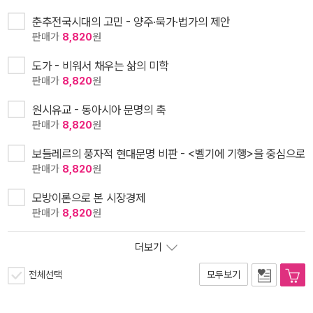
춘추전국시대의 고민 - 양주·묵가·법가의 제안
판매가
8,820
원
도가 - 비워서 채우는 삶의 미학
판매가
8,820
원
원시유교 - 동아시아 문명의 축
판매가
8,820
원
보들레르의 풍자적 현대문명 비판 - <벨기에 기행>을 중심으로
판매가
8,820
원
모방이론으로 본 시장경제
판매가
8,820
원
더보기
전체선택
모두보기