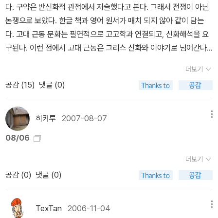
다는 것이다. 사실 학문적이고 논리적이라고 해도, 실제로 얼마나 허
다. 구약은 반신화적 관점에서 저술했다고 본다. 그래서 전쟁이 아닌
한 주제와 문제제기, 의미 해석 등 종교인식의 방법론이나 (창조적)
술하고 현실을 담을 수 없는 것이 아니던가. 엘리아데는 스스로 종교
논쟁으로 보았다. 한글 책과 영어 원서가 매치 되지 않아 같이 담는
해석학을 통해 현대 종교학의 최고봉을 차지했다는 것이다. 그는 루
학자이면서 동시에 문학가이다. 그의 창작활동은 그에게 생명력을 주
다. 고대 근동 문화는 필연적으로 고고학과 연결되고, 신화해석을 요
마니아의 부카레스트에서 태어나 미국 시카고에서 생을 마감할 때까
었고, 삶의 균형을 준 것이다. 그의 종교학 저술들이 학문적이지 않다
구된다. 이런 점에서 고대 근동은 그리스 신화와 이야기로 넘어간다.
지 인도의 요가에서부터 호주 원주민의 종교에 이르기까지, 신화와
고 평가받는 것은 그가 추구했던 삶과 무관하지 않다. 문학과 종교, 문
모든 종교를 동일하게 바라본 종교사학파를 반대한 커리드의 저술은
역사, 연금술과 성년의례 등 종교문화 전반에 대한 학술적 저술뿐만
더보기
화와 종교의 경계에 서 있는 것이다. 마치 내 모습을 보는 듯하다. 종
독특한 입지를 차지한다. 지라드의 관점이 상당히 비슷하다. 근동에
아니라 여러 권의 소설과 희곡까지 쓴 보기드문 천재라고 할 수 있다.
교와 목회, 세상과 하나님의 나라의 긴장관계속에서 살아가게 된다.
공감 (
15
)
댓글 (0)
대한 자료를 더 찾다가 위키백과에서 재미난 이야기를 발견했다. 즉
(66,67쪽을 보면 엘리아데는 특히 시인을 높이 평가하는 데 시적 창
'인간은 종교적이다.' '종교성은 인간의 창조성을 말한다.' (종교를 인
근동이란 말은 19세기 대영적이 식민지적 사관에서 만들어진 이름이
조란 시간의 소거 - 언어안에 응집된 역사의 소거-를 함축하며 시인
간이 창조했다고 말하는 것인가? 아닌 듯한데. 그래 종교가 인간의
라는 것이다. 만약 사실이 그렇다면 근동이란 단어는 쓰지 않는 것이
히카루
2007-08-07
메뉴
은 마치 우주창생의 순간에, 곧 창조의 첫날과 동시에 자기가 있었던
투사라고 규정하지는 않았지.)
더 좋을 수도 이겠다는 말이 된다. 하지만 지금에 와서야 어쩌겠는
것처럼 여겨지는 그러한 세계를 발견하는 자이기 때문이다.) 엘리아
08/06
가... 구조주의 입장에서 지금 이 시대의 의미로 해석해야 하지 않을
데가 크게 평가받는 이유는 [‘종교란 무엇인가?’라는 질문은 종교를
까?'고대 근동(古代近東, Ancient Near East)'이라는 낱말은 19
더보기
실재하는 본질로 전제하는 데 반하여 ‘사람들이 무엇을 일컬어 종교
세기에 대영제국이 관심을 가졌던 지역들을 지칭함에 있어서 근동
공감 (
0
)
댓글 (0)
라 하는가?’]라는 시점전환. 다시말해, [형이상학적인 전제의 부정으
(近東, Near East)과 극동(極東, Far East)을 구분하였던 용법을
로 특징지어지는 이러한 물음은 현상을 있는 그대로 묘사하려는 소박
활용하여 성립된 용어이다. 근동과 극동의 구분이 최초로 나타난 때
한 관찰부터 시작한다.]에서 시작해서 ‘사람들이 무엇을 일컬어 종교
TexTan
2006-11-04
메뉴
는 크림 전쟁(1853~1856) 동안이다. 국가간의 외교에서 이 두 용어
라 하는가?’라는 물음을 넘어 [‘종교라고 일컬어지는 현상’을 삶속에