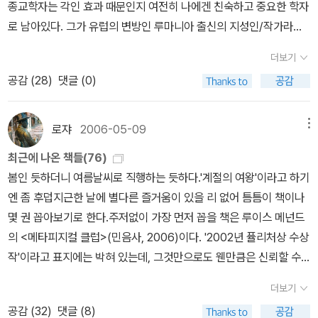
종교학자는 각인 효과 때문인지 여전히 나에겐 친숙하고 중요한 학자
에서 유명한 것은 <요가>는 물론 <성과 속>, <영원회귀의 신화>, <
이다.(성만으로 있는 성도 없고, 속만으로 있는 속도 없다.) 어렵다!
로 남아있다. 그가 유럽의 변방인 루마니아 출신의 지성인/작가라는
샤마니즘>, <이미지와 상징> 그리고 마지막 저작에 속하는 <세계종
그리하여 종교에 대한 정확한 이해는 ‘나 라는 인간, 그리고 나를 둘러
점도 친근감을 갖게 한다. 어쨌든 종교학에서 이 '시카고 마피아'의 거
교사상>'까지 굵직한 것들이 많다.
싼 세계에 대한 명확한 해석’과 상통한다는 점에서 거의 불가능에 가
더보기
두에 대한 이런저런 시각들을 아래 인용기사에서 참조해볼 수 있다.
종교형태
깝다는 것을 나는 깨닫는다. 종교의 이해는 인간의 이해, 세계의 이해,
공감 (
28
)
댓글 (0)
교수신문(06. 07. 02) 엘리아데, 어떻게 볼 것인가-미르치아 엘리아
론 성과 속:종교의 본질 <성과 속(thr
우주의 이해로 무한히 퍼져나가는 근원적인 주제일 수밖에 없을 것
데(Mircea Eliade, 1907~1986)는 이미 하나의 ‘현상(現象)’이다.
Sacred and the Profane)>에서 성(聖)과 속(俗)은 궁극적으
같다. 플라톤을 비롯한 그리스 철학자의 우주에 대한 이해에서부터
엘리아데는 이미 종교학 연구자라면 한번쯤 읽고 넘어가야할 고전이
로쟈
2006-05-09
메뉴
로 이원적인 차원은 아니라고 엘리아데는 본다. 특히 과거 동양 종교
현대 물리학의 빅뱅이론에 이르기까지 우주와 세계에 대해 (제대로
돼버렸으며, 조셉 캠벨, 칼 융과 함께 종교학의 3대 스타로 군림하면
나 원시 문화에서 일상의 생활과 성스러운 것이 일치됨에서 그 본보
알지도 못하지만) 과학적, 합리주의적인 가치관의 관점에서 바라본다
최근에 나온 책들(76)
서, 대중들에게 하나의 문화적 트렌드로 자리잡은 지 오래다. 그렇다
기를 들고 있다. 이것은 바로 탈신성화된 현대사회에 대한 우려가 깃
면, ‘우주의 카오스가 인간의 로고스(이성)를 통해 질서 있는 코스모
봄인 듯하더니 여름날씨로 직행하는 듯하다.'계절의 여왕'이라고 하기
면, 사람들이 엘리아데를 찾는 이유는 뭘까. -표정훈 출판평론가는
든 시각일 수 있겠다. 또한 이 책에서는 신성한 것의 드러남이라는 '히
스의 세계로 나아간다는 것’으로 정의 할 수 있을려나. 이게 진정한 우
엔 좀 후덥지근한 날에 별다른 즐거움이 있을 리 없어 틈틈이 책이나
“일단 대중들의 신화에 대한 관심이 기반이 된 것”이라며 “엘리아데
에로파니(聖顯, Hierophany)'로 새롭게 역사를 읽으려는 모습도
주와 세계 이해인가? 글쎄... 게다가 프로이트란 작자는 종교라는 것
몇 권 꼽아보기로 한다.주저없이 가장 먼저 꼽을 책은 루이스 메넌드
는 종교현상에 대한 보편이론을 구축함에 있어 풍부한 경험적 사례를
볼 수 있다(이 책은 두 출판사 한길사, 학민사에서 번역되어 나와 있
이 기본적으로 ‘인간이 충족시키지 못하는 욕망들을 충족시켜 주는
의 <메타피지컬 클럽>(민음사, 2006)이다. '2002년 퓰리처상 수상
제시해 재미를 더한다”고 분석했다. 이론이 이론으로만 그치지 않고
다). <영원회귀의 신화>는 '낙원에의 향수(The Nostalgia for Par
기제’고, 또 신이란 것은 ‘인간이 어린 시절에 아버지와 맺는 관계(보
작'이라고 표지에는 박혀 있는데, 그것만으로도 웬만큼은 신뢰할 수
생생한 사례를 통해 증명되고 있어 독자들이 찾게 된다는 설명이다.
adise)'라는 '회귀와 반복'의 힘이 맥박처럼 담긴 책이다. 부제로 ''역
살피고, 심판하는)에서 아버지라는 개념을 신으로 높인 것’ 에 불과하
있다(우리에겐 그런 도서상이 있는가?). 한데, 분야가 흥미롭다. '오
그러나, 그에 대한 인기가 일방적 찬사로만 이어지는 것은 아니다. -
더보기
사철학 입문'을 넣고 싶었다고 엘리아데는 서문에서 밝히고 있는데,
다고 주장(신의 존재증명을 할수 없으니 반박하기도 어렵다.) 했다고
늘날의 미국을 만든 단 하나의 사상, 프래그머티즘은 어떻게 탄생했
지난 해 박규태 한양대 교수(일본언어·문화)는 <세계종교사상사 3>
공감 (
32
)
댓글 (8)
기존 역사철학에서의 직선적 시간관과는 다른 것을 시도하고자 했음
하고, 맑스는 종교가 ‘현실의 불행으로 고뇌하는 민중의 한숨이자 아
는가'를 화두로 한 인물평전인 것이다.감으로는 프래그머티즘 입문서