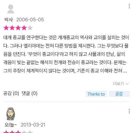
기타 상징물에게 운동삼아 절을 하기도 한다. 가끔씩 대웅전에 들어
메뉴
가 복전함에 천원짜리 몇장을 넣고, 아내가 108배를 시작하면 나도
박사
2006-05-05
따라서 55배 또는 33배정도를 한다.(무릎 때문에 갈수록 힘들다!) 종
교에 대해 나와 비슷한 입장인 아내에게 '절하면서 무엇을 기원했는
대개 종교를 연구한다는 것은 개개종교의 역사와 교의를 살피는 것이
가' 물으니 가족의 건강과 행복이라 대답한다. ㅎㅎ 아무 생각없이 절
다. 그러나 엘리아데는 전혀 다른 방법을 제시한다. 그는 무엇보다 물
운동을 하다가 어느 순간 나도 그러게 된다. 그러고 보니 모든 종교는
음을 던진다. '무엇이 종교이다'라고 하지 않고 사물과의 만남, 삶의
기본적으로 기복신앙에 근거하는 것 같고, 그런 면에서 나도 종교적
겪음이 빚는 끝없는 해석의 전개와 전승이 종교라는 것이다. 문제는
인간(Homo Religiosus)이다. 내가 절을 좋아하는 이유는 적요감
그의 주장이 체계적이지 않다는 것이며, 기존의 종교 이해와 전혀 다
이라 할까? 산에 둘러싸인 절의 고적하면서 안온한 풍경이 좋고, 마
른 방법을 시도하기에 관심은 가나,이런 방법이 수용될지는 여전히
음이 편안하기 때문이다.(바람에 따라 가끔씩 울리는 처마의 풍경소
더보기
미지수로 남는다.
리도 기분을 좋게 한다.) 물론, 기독교 못지 않게 불교도 갈수록 상업
공감 (
0
)
댓글 (0)
화 되어가고 있다. 종종 절에 들를 때 마다 “기와 불사를 하면 후손이
집없는 설움을 면할 수 있습니다”라는 플랭카드가 걸려 있다. 후손
메뉴
까지 갈 필요 없이 쉰이 넘은 나이에 난 아직까지 집이 없는데(여기
서, ‘집이 없다’는 말은 소유의 개념을 말한다. 전셋집은 있다.) 그렇다
오!늘~
2013-03-21
면, 독실한 불교 신자인(였던) 부모님이 기와불사를 하지 않아서 였을