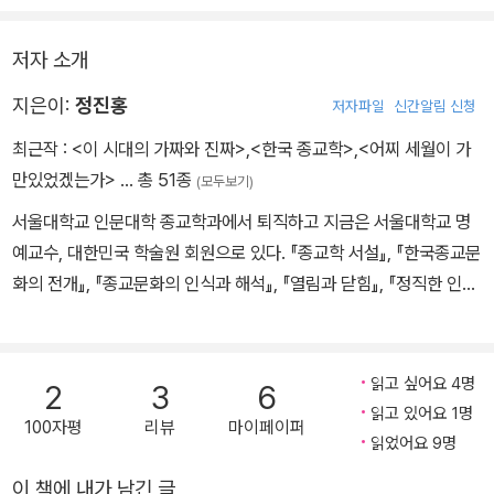
창조적 해석학 - 고대의 존재론과 새로운 휴머니즘
인식과 상상의 긴장
저자 소개
지은이:
정진홍
저자파일
신간알림 신청
최근작 :
<이 시대의 가짜와 진짜>
,
<한국 종교학>
,
<어찌 세월이 가
만있었겠는가>
… 총 51종
(모두보기)
서울대학교 인문대학 종교학과에서 퇴직하고 지금은 서울대학교 명
예교수, 대한민국 학술원 회원으로 있다. 『종교학 서설』, 『한국종교문
화의 전개』, 『종교문화의 인식과 해석』, 『열림과 닫힘』, 『정직한 인식
과 열린 상상력』, 『지성적 공간 안에서의 종교』 등의 저서가 있다.
읽고 싶어요 4명
2
3
6
읽고 있어요 1명
100자평
리뷰
마이페이퍼
읽었어요 9명
이 책에 내가 남긴 글