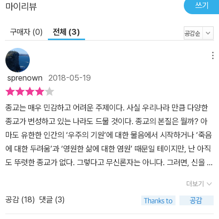
쓰기
마이리뷰
구매자 (0)
전체 (3)
메뉴
sprenown
2018-05-19
종교는 매우 민감하고 어려운 주제이다. 사실 우리나라 만큼 다양한
종교가 번성하고 있는 나라도 드물 것이다. 종교의 본질은 뭘까? 아
마도 유한한 인간의 ‘우주의 기원’에 대한 물음에서 시작하거나 ‘죽음
에 대한 두려움’과 ‘영원한 삶에 대한 염원’ 때문일 테이지만, 난 아직
도 뚜렷한 종교가 없다. 그렇다고 무신론자는 아니다. 그러면, 신을 믿
는가? 가끔씩 있나 싶기고 하다. 없는 것 같기도 하다. 마침 부처님 오
더보기
신날(석가탄신일)이 다가오는데 아마도 나의 종교적 지향은 굳이 말
공감 (
18
)
댓글 (3)
한다면 불교에 조금 가깝지 않나 생각한다. 가끔씩 아내와 함께 등산
을 하다가 절이나 아담한 암자가 있으면 들어가 둘러보다 불상이나