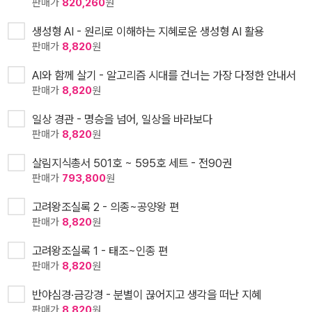
판매가
820,260
원
생성형 AI - 원리로 이해하는 지혜로운 생성형 AI 활용
판매가
8,820
원
AI와 함께 살기 - 알고리즘 시대를 건너는 가장 다정한 안내서
판매가
8,820
원
일상 경관 - 명승을 넘어, 일상을 바라보다
판매가
8,820
원
살림지식총서 501호 ~ 595호 세트 - 전90권
판매가
793,800
원
고려왕조실록 2 - 의종~공양왕 편
판매가
8,820
원
고려왕조실록 1 - 태조~인종 편
판매가
8,820
원
반야심경·금강경 - 분별이 끊어지고 생각을 떠난 지혜
판매가
8,820
원