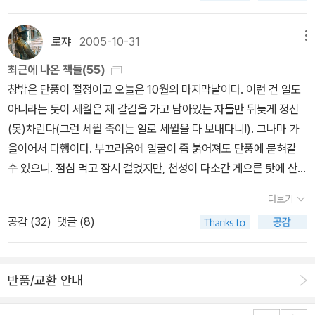
를 번역하고 나서, “반역사주의, 환원주의, 독단적이고 주관적인 신
이다. 그러나 책은 너무도 얇고, 치밀하고 논리적인 근거로 무거운 이
편’이라고 정의한다는데, 이게 인간과 종교에 대한 진실된 이해인가?
로서뿐만 아니라 아예 미국학 입문서로서도 적격이지 않을까 싶다.
학, 은폐된 오리엔탈리즘, 비학문적 픽션, 애매모호한 직관주의, 실증
탈을 하기보다는, 하나의 은유를 담듯이 부드럽게 나아갈 뿐이다. 엘
모르겠다! 신 없는 종교도 가능하냐?는 물음에 당연히 가능하고, 그
그리고 짐작에, 루이스 메넌드는 <프래그머티즘의 길잡이>(철학과
로쟈
2005-10-31
메뉴
성과 정밀성을 결여한 제너럴리스트, 또 하나의 종교로서의 엘리아데
리아데의 문학적 스타일은 그래서 때에 따라 장점이자 단점이 될 수
예로 불교가 그렇다고 하기도 하던데(하지만,불교는 다신론에 가깝다
현실사, 2001)의 저자 루이스 매난드와 동일인이지 싶다(박스보관
종교학 등, 엘리아데 비판에 흔히 따라다니는 수식어”를 소개한 바 있
최근에 나온 책들(55)
있을 것이다. 그리고 괴테의 형태학(형태학의 원리는 연금술과 유사
는 반박이 유력하다.), 존재의 근원자로서의 신이라면 기독교에서 말
도서라바로 확인은 안되지만). 아무려나 나란히 '길잡이' 삼아 읽으면
다. 비판의 차원은 너무나 다양해서 어느 것부터 검토해야할지 난감
창밖은 단풍이 절정이고 오늘은 10월의 마지막날이다. 이런 건 일도
하다고 한다. 그러고 보면, 엘리아데는 괴테에게도 좋은 자극을 받은
하는 유일신이 떠오른다. 그런데 만약 하나님이 있다면, 과연 하나님
되겠다. 아래 사진은 원서의 표지. 소개를 잠시 옮겨온다:'미국을 지금
한 상황이다. 그나마 다행스러운 것은 이러한 비판적 수식어들이 하
아니라는 듯이 세월은 제 갈길을 가고 남아있는 자들만 뒤늦게 정신
거 같다)에서 영향을 받았다고 하는 <종교형태론>이란 책이 있다. <
은 선하고 정의로운가? 주위에서 착한 사람이 사고를 당하고, 벌 받
까지 유지시켜온 철학적 근간은 프래그머티즘(pragmatism), 즉 실
나의 논점, 즉 “엘리아데 종교학과 해석학은 非역사적”이라는 비판
(못)차린다(그런 세월 죽이는 일로 세월을 다 보내다니!). 그나마 가
샤마니즘>은 <요가>와 더불어 하나의 주제를 가진, 거기다가 꽤 두
는 것도 열 받는 일이지만, 악한 놈이 복 받는 꼴을 보면 화가 나 거의
용주의 철학이다. 이 책은 미국의 프래그머티즘을 탄생시키는 데 공
을 중심으로 정렬된다는 것(*그건 '현상학' 자체의 문제점 아닐까? 종
을이어서 다행이다. 부끄러움에 얼굴이 좀 붉어져도 단풍에 묻혀갈
터운 책에 속한다. 전에 이 책을 사자마자, 샤마니즘에 관한 책이니 우
환장할 지경이다. 내세의 심판을 들먹이지 말지어다. 현실의 단순한
헌한 네 명의 학자를 추적한다. 법률가 올리버 웬들 홈스, 미국 심리학
교현상학이라고 해서 예외일 수는 없을 듯하다).-엘리아데는 항상 태
수 있으니. 점심 먹고 잠시 걸었지만, 천성이 다소간 게으른 탓에 산책
리나라 부분도 있겠지 싶어 찾아 본 기억이 난다. 그런데 딱 두 군데
‘정의 관념’에 반한다는 것이다. 개인적으로는 지금까지 살아오면서
의 아버지 윌리엄 제임스, 논리학자이자 과학자이며 기호학의 창시자
고적 ‘그 때(illum tempus)’를 염두에 두고 있으며, 여기서 인간이 본
은 눈으로만 즐기기로 한다. 그럴 때 도서 산책은 꽤나 요긴한 핑계가
총 몇줄로만 다뤄져서 괜히 서운했다. 잘 모르는 멀고 생소한 장소들
크게 벌 받는 적도 없고, 복 받은 적도 없어 다행이다.(앞으로는 모르
인 찰스 샌더스 퍼스, 철학자이자 교육학자인 존 듀이가 바로 그 주인
더보기
받고 따라야 할 하나의 ‘原型(archetype)’을 발굴함으로써 원형으
된다. 교양있는 척하며, 게으름을 즐길 수 있으니 말이다. 덤으로 천재
의 이야기들이 많아 지루하지만, 엘리아데의 역량이 보이는 책 중 하
겠다. 부디 하나님의 너그러운 사랑을 소망한다.) 나이를 먹어 가면
공이다.'아마도 지명도 순으로 재배열한다면, 듀이-제임스-퍼스-홈스
공감 (
32
)
댓글 (8)
로부터 일탈해 삶의 의미를 상실한 근대인과 그 문명을 비판했다. 엘
들과도 아는 척하고... 이번에 맨처음 꼽을 책은 단연 도날드 스포토
나라고 생각한다. 엘리아데의 아버지에 대한 헌사로 시작하는(아버지
서 종교(학)에 관심을 갖는 것은 좋은 일이나 지력의 한계를 느끼는
순이 될 듯하다. 국내에 번역/소개된 책들도 그러한 순서를 따르는데,
리아데의 눈에는, 근대인의 이러한 ‘일탈’은 곧 죄악으로의 붕괴(Ver
(D. Spoto; 1941- )의 <히치콕>이다. 나대로 히치콕의 대해서는
가 돌아가신 다음 해인 1952녀에 나온 책이다.) <이미지와 상징>은
이 좌절감은 어찌할거나? 죽기전에 신비체험이라도 해봤으면 좋겠
이번에 출간된 퍼스의 선집을 제외하면 퍼스와 홈스의 책은 아예 소
fall)였던 것. 이러한 ‘몰락’이 못마땅했던 그는 근대인을 종교의례와
작년에 지젝 편, <항상 라캉에 대해 알고 싶었지만 감히 히치콕에게
그의 장기인 '상징'을 적당한 두께에 담아 놓은 책이다. 뒤메질의 서문
다. 종교, 앎의 영역인가? 믿음의 영역인가? 깨달음의 영역인가? 하
개된 바 없다. 듀이의 경우에도 교육학 관련서 몇 권과 <경험으로서
반품/교환 안내
신화를 통한 세계의 聖化에 동참시켜 ‘새로운 휴머니즘’을 구현하고
물어보지 못한 모든 것>(새물결, 2001)에 실린 평문들을 자세히 읽
에 이어지는 상징들은 요약하면 '중심', '시간과 영원(인도와 관련)',
는 의문은 ‘성과 속’의 변증법처럼 분리되어 있는 서로 다른 영역이 아
의 예술> 발췌본 정도가 체면치레를 하고 있는 정도. 친미니 반미니
자 했다. 문제는 여기서 비롯된다.-이창익 한국종교문화연구소(이하
으면서도 언급한 적이 있고, 그때 스포토의 저명한 전기 <천재의 이
'매듭(결박)', '조개(그리고 진주)'이다. 내 느낌엔 번역이 매끄럽지 못
니라 '알고, 믿으며, 깨달아 가는 과정'에 있는 것으로 정리해 본다. 나
해서 논란이 많지만, 기본적으로는 우리가 미국에 관심이 없다고 해