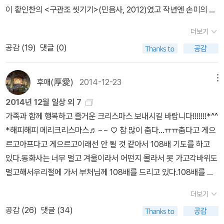
시뮬라시옹페르디두르케우는 법을 잊었다통제불능클래식스케일언
에 생각이 머물렀다. 뭔가 헛헛하여 차라리 꿈이나 꾸려는
중국 신화의 새 얘기가 서문에 나와서 재밌어했습니다. 비상과 추락
타가와 류노스케 단편을 비롯한 일본의 거장 16명의 단편을 엮었다.
이 황인찬의 <구관조 씻기기>(민음사, 2012)였고 작년엔 손미의 <
어소설
얄팍한 속셈일지도 모른다. 때론 사랑을 속삭이느라 세상 따위 관심
을 가늠하는 작가라는 자리.운동기구도 좋지만 공원마다 이런 작은
<또다시 붉은 악몽>은 노리즈키 린타로의 작품이다. 아이돌 살인사
양파 공동체>(민음사, 2013)였다. 간단한 소개는 이렇다. 2010년
둘 여력이 없었노라 변명하고 싶은건지도 모르겠다. 그리
더보기
책방도 있으면 좋겠습니다. 우리 동네에도 생길 정도면 앞으로 더 많
건에 휘말린 미스터리물. 한국소설에서는 김용태의 <벌거숭
「시인세계」 신인상을 받으며 시인으로 데뷔하고 2013년 「세계일보」
고..사람들과 음악. 그리고 그리고..평전들.평전들은 다른 무
공감 (
19
)
댓글 (0)
아질 거 같죠? 세금은 이런 데 쓰셔야죠😚여름엔 시원할 테니 사람
이들>이 나왔다. 한국일보문학상, 문지문학상 수상 작가이자 2014
신춘문예 평론 부문을 통해 문학평론가로도 등단한 기혁은 이지적이
엇보다 앞서 읽으려 한다. 얼마나 위대한 사람이었나, 어떤 업적이 있
이 미어터지려나😅 한국의 페미니즘, 미투 열풍으로 26년 만
년 올해로 등단 10년차를 맞는 소설가 김태용의 두번째 장편소설이
면서도 감성적인 언어를 구현하는 시인으로 많은 주목을 받아 왔다.
나..이런 것들이 궁금한게 아니다.그 사람이 궁금하다. 시대와 상황 속
에 한국에 소개되었던 수전 팔루디 『백래시』(2017, 12)를 읽었기 때
라고. 디자인은 참 좋다. <식당사장 장만호>는 장만호라는 인물의 파
그의 첫 시집이자 제33회 김수영 문학상 수상 시집이기도 한 <모스
후애(厚愛)
2014-12-23
메뉴
에서 바라보는 그 혹은 그녀의 시선이 궁금한 것이다. 그 혹은 그녀를
문에 그녀의 필력은 인정하죠. 신간 『다크룸』(2020, 1. 뉴욕타임즈
란만장한 삶을 소설로 쓴 것이다. '밥'을 먹고 살아간다는 것의 중요성
크바예술극장의 기립 박수>는 잡힐 듯 잡히지 않는 이미지의 연쇄를
닮고 싶다거나 추종한다거나 하는 일은 하지 않는다. 엄밀히 하지 못
2014년 12월 일상 외 7
북리뷰/커커스 북리뷰 논픽션 부문 2016 올해의 책, 2017 퓰리처상
을 새삼 알게 해줄 듯. <라면의 황제>는 '밥'이 아닌 '라면'을 소재로
통해 이제껏 본 적 없는 기이하고 아름다운 시적 무대가 된다. 시인 기
한다. 내 그릇의 크기는 내가 제일 잘 아니까 말이다.다만, 그런 그릇
가족과 함께 행복하고 즐거운 크리스마스 보내시길 바랍니다!!!!!!!*^^
최종 후보작)은 그녀가 페미니스트 저널리스트가 된 기원을 분석할
한 소설. 2011년 등단한 김희선 작가의 작품. 한판에서는 '중
혁은 이러한 시적 무대의 연출자 겸 배우, 혹은 조명 기사 겸 관객이
들은 어떻게 쓰임이 되었으며 어떻게 부셔졌는지가 궁금할 뿐이다.
*해피해피 메리크리스마스♬~~ ♡ 참 많이 춥다...ㅠㅠ춥다고 게으
자료가 되겠습니다. 물론 이 책의 스펙트럼은 훨씬 넓습니다. 『백래
독'이란 소재로 단편소설 13편을 게재했었다. 그 소설들을 모은 것.
되어 연극을 만들어 낸다. 표제시가 미리보기로는 제공되지 않아서
세계문학이며 국내 소설이며 와드드드 쏟아지는 걸 넋 놓고
르고아프다고 게으르고이래선 안 될 것 같아서 108배 기도를 하고
시』 때처럼 손희정 문화평론가 번역이라 믿고 보는😊 10년에 걸친
박솔뫼, 백수린, 송지현, 오한기, 윤민우, 이갑수, 이상우, 이주란, 정
아쉬운데, 조재룡 교수가 붙인 해설의 제목 '어느 무정부주의자의 부
보고 있다. 오늘 하루에만 결재 직전까지 책들을 담았다가 풀기를 서
있다.동화사는 너무 멀고 겨울이라서 어떤지 몰라서 못 가고각바위도
자료 조사로 완성된 책이라 『백래시』처럼 벽돌책이지만 소설처럼 흥
지돈, 조수경, 최정화, 최진영, 황현진이 참여했다. <세상에서 가장 사
조리극에 관하여'를 통해서 얼추 작품세계를 어림해본다. 덕분에 떠
너번..이미 집구석 그득한 책들..책 때문에 이사도 못가겠다는 투정들
멀고해서우리절에 가서 부처님께 108배를 드리고 있다.108배를 드
미진진해서 가독이 힘들진 않습니다.헝가리 태생의 유대인이자 홀로
소한 복수>는 2001년 등단한 방현희의 작품이다. '한 남성의 감정적
올리게 되는 작가는 러시아 부조리극의 대명사 다닐 하름스다(베젠스
이 쏟아지는 지경임에도..나는 또 책들을 고른다.고르다..'좀 많네..다
리고 나서 한참을 부처님 얼굴 보면서 반성하고 또 반성을 한다.오전
코스트 생존자였으며 폭력적이고 가부장적이었던 아버지가 70대에
파산과 체념할 줄 모르는 애정에 기인했던 순정한 복수를 꿈꾼 그에
키와 함께 오베리우 그룹의 일원이었다). 하름스의 작품은 단편집 <
더보기
시, 이건 다음에 살까? 다시..'이렇게 시간은 흐르고, 결국 결재를 포
에 가서 오후 늦게 집에 온다.집에 와서 옆지기 저녁 준비를 해 놓고
스테파니 팔루디로 트랜스젠더 여성이 된 사연은 너무 쇼킹! 가족인
따른 복수를 그린 이야기'라고. <아이들이 있었다>는 무엇을 생각나
집에서 한 남자가 나왔다>(청어미디어, 2004)가 10년 전에 출간되
공감 (
26
)
댓글 (34)
기한 후..주르륵 눈물이 흘렀다. 주책이라는 말은 이럴 때 쓰는 것이리
나는 바로 잠 속으로~ 보살할매는 내가 아직도 어린 아이로 보이는가
사람의 블랙박스를 열어보는 심정이 어떠했을지... 휴. 이거 영화감 아
게 하는 제목이라 선뜻 손이 가진 않았다. 하지만 우리들이 생각고있
고 이후엔 소식이 없다(부조리극 <엘리자베타 밤>이 한 문예지에 번