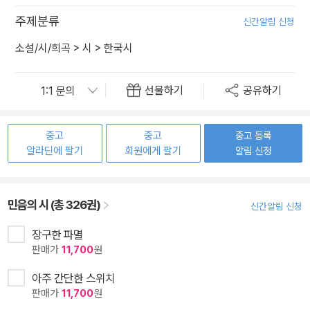
주제분류
신간알림 신청
소설/시/희곡
>
시
>
한국시
선물하기
공유하기
중고
중고
중고 등록
알라딘에 팔기
회원에게 팔기
알림 신청
민음의 시 (총 326권)
신간알림 신청
장구한 파멸
판매가
11,700
원
아주 간단한 스위치
판매가
11,700
원