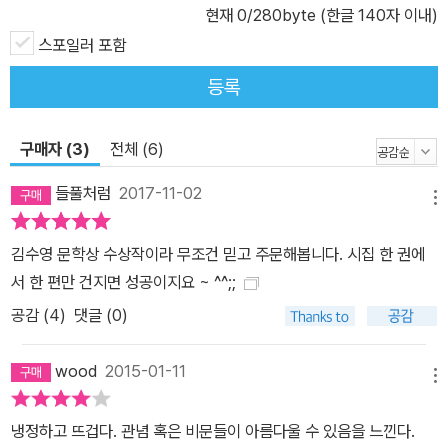
걸까. 혹시 그들이 배우 자신인 건 아닐까. ■ 영원히 끝나지 않을 태
현재
0
/280byte (한글 140자 이내)
초의 연극 오직 방백을 통해서만 예언할 수 있는 인류가 ‘알락꼬리여
스포일러 포함
우원숭이’보다 좀 더 외롭다는 사실을, 우리는 공연을 전제로만 반복
등록
한다. -「태초에 빛이 있으라, 지상 최대의 토크쇼에 대한 모국어의 진
술」에서 우리의 행위는 신의 선택일까 혹은 자유의지에 의한 필연적
구매자 (3)
전체 (6)
결과일까. 그것도 아니라면 그저 우연의 산물에 불과할까. “알락꼬리
여우원숭이”가 하필 “알락꼬리여우원숭이”여야만 하는 이유를 완벽
들풀처럼
2017-11-02
메뉴
하게 설명할 방법이 우리에게는 없다. 모스크바예술극장의 입구에서
우리는 나타났다 사라지길 반복하는 질문 앞에 무장해제 되어 버린
김수영 문학상 수상작이라 무조건 믿고 주문해봅니다. 시집 한 권에
관객이다. “손금의 방향으로 생사가 엇갈리”는 것이 우연을 말하는
서 한 편만 건지면 성공이지요 ~ ^^;;
것인지, 반대로 운명을 뜻하는 것인지 알기 위해서 우리는 연극이 끝
공감 (
4
)
댓글 (0)
날 때까지 잠자코 지켜볼 수밖에 없는 것이다. 과연 연극이 끝나고 난
뒤, 우리는 “기립 박수”를 칠 수 있을 것인가. 『모스크바예술극장의
wood
2015-01-11
기립 박수』의 후반부는 지성적인 감성으로 구성된 부조리극의 대본
메뉴
에 가깝다. 그의 부조리극은 “의미를 중심으로 갈라선 일정한 간격을
냉정하고 뜨겁다. 관념 혹은 비문들이 아름다울 수 있음을 느낀다.
취하”하고 “원근을 폐지하자고 부추”기며 “통념의 한복판을 무지르