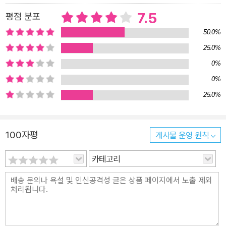
없기 때문에 공허한 유머를 구사하는 데 거리낌이 없다. 가령 “유령처
7.5
평점 분포
럼 미아가 되었을 때”에도 ‘청바지’를 입고 있던 우리를 두고 “사람을
50.0%
만나는 순간, 중고의 삶을 시작하는 가랑이”라고 할 때, 넌지시 드러
나는 진지한 어투 속 유머는 독자의 가랑이나 허벅지 안쪽을 간지럽
25.0%
게 할 줄 안다. 자발적 미아가 던지는 쓸쓸한 농담은 외로움을 건너 결
0%
국 슬픔에 가 닿는다. 미아도 결국은 자신의 생물학적 부모를 완전히
0%
부정할 수 없고, 유머로 달아나는 시어들조차 언어의 숙명인 ‘시니피
25.0%
에’에게서 완전히 벗어날 수 없기 때문이다. “네 발이 달려도 슬프지
않았던 것은 네가/짐승이 아니었기 때문”이고, 그렇기에 우리의 대화
는 서로의 슬픔을 직시하기보다는 그저 “서로를 옮겨 놓기도 하”는
100자평
게시물 운영 원칙
것에 머물 뿐이다. 쓸쓸한 농담을 던졌으나, 농담의 진위인 쓸쓸함과
카테고리
슬픔에 닿지 못하고 가면을 쓴 것처럼 언어의 표면에서 우리는 머물
러 있다. 그럼에도 불구하고 미아들은 미끄러지는 말들을 끊임없이
건네면서 발걸음을 옮긴다. 시인의 일상에서, 사회의 불합리한 구조
에서, 언어의 아이러니에서 출발한 그것들은 종래 “모스크바예술극
장”의 출입구 앞에 섰다. 그곳에서 미아들은 어떤 연극을 보려고 하는