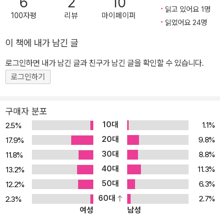
6
2
10
다. 시인이 각본과 연출을 겸한 한 편의 부조리극은 시집을 덮을 때까
읽고 있어요 1명
100자평
리뷰
마이페이퍼
지 끝나지 않는다. 그리고 기립 박수는 끝내 유예될 것이다. 우리는 <
읽었어요 24명
김수영 문학상>의 정신이 묻어난 이 시집을 통해 우리가 참여하고 있
이 책에 내가 남긴 글
는 거대한 부조리극에 대해 관객으로서 또한 배우로서 골똘한 성찰의
기회를 갖게 될 것이다. 제33회 <김수영 문학상>을 통해 “지성과 감
로그인하면 내가 남긴 글과 친구가 남긴 글을 확인할 수 있습니다.
성적 재치를 높은 단계에서 조화시킬 줄 아는 시인”이 탄생했다. 그의
로그인하기
첫 시집 『모스크바예술극장의 기립 박수』를 세계와 실재라는 극장에
모인 모든 배우와 관객들에게 내어 놓는다. ■ 쓸쓸한 유머를 구사하
구매자 분포
는 미아들의 목적지 “누이는 자신의 화법이 우주 비행사의 두 눈을 닮
10대
1.1%
2.5%
아 있음을 슬퍼한다” -「미아에게」에서 미아는 어른의 실수로 길을 잃
20대
9.8%
17.9%
어버린 아이들을 뜻한다. 그러나 기혁의 시에서 출몰하는 미아는 어
30대
8.8%
11.8%
른의 손을 스스로 놓아 버린 자발적 미아이거나, 자기 자신이 미아임
40대
11.3%
13.2%
을 공포나 두려움 없이 도리어 자연스럽게 받아들이는 존재들이다.
50대
낯설음과 평범함이 교차하며 의미의 포착을 교란하는 기혁의 시어 또
6.3%
12.2%
한 “익숙한 곳에서부터 길을 잃곤” 했던 미아의 습관일 것이다. 이러
60대
2.7%
2.3%
여성
남성
한 미아들은 언어의 뿌리라고 할 수 있는 뜻(시니피에)에 대한 강박이