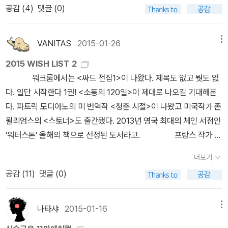
경험해보는 것' 이라는 말에 동감.일 잘하는 디테일 대신 나는 일을 조
4 반짝이는 것들의 외로움이란보이지 않는 곳에서부터 파문으로 일
서 태어났으나 아홉 살 때 집안이 파산했습니다. 그는 성인이 된 뒤 5
공감 (
4
)
댓글 (0)
자. 빠져나갈 수 없는 악력이 그들 사이에 작용한다. 손이 검지와 중지
사는 교사답게, 학생은 학생답게... 자기 역할에 충실하라는 것은 자기
금만 하는 농땡이를 부리며;; 정월 대보름날 선물로 보내주신 맛밤 한
어날 때흔들린 초점 끝에서한쪽 눈을 감았을 때-분신
년 동안 233명의 부자들과 128명의 가난한 사람들을 관찰하고 이 책
사이 담배를 끼우고 죽음은 불을 붙인다. 타오르는 숨김이 병원 로고
에 갇혀지내라는 얘기가 아닌데... 자기 역할을 다하라는 얘기는 관계
상자 받아 사무실 사람들과 냠냠, 감사해요/ ● 詩 & 기형도
을 집필했지요. 이 비교집단을 통해ㅡ사회 제도와 조직과 환경 문제
에 닿을 때 그들의 왼쪽 가슴은 기울어진다. 손에 입김을 불어넣어 주
속에서 자신이 어떻게 살아갈 것인지를 파악하고 실천하라는 얘기일
알라딘 때문에 내가 미쳐<(T0T)>기형도 트리뷰트 시집 나올 거란
VANITAS
2015-01-26
메뉴
는 무시하고 개인의 책임과 개선만이 답인 것처럼 말하는ㅡ그가 내리
자. 손이 기둥을 잡음으로써 손은 기둥이 되고 그것을 선(善)이라 부
텐데... 각자 자신의 세계에만 갇혀 있는 상황... 이런 상황을 뚫어줄
얘긴 들었지만기형도 필사 노트라니!거기다 내가 좋아하는 회색이잖
는 판단이 합리적이고 적합하다고 할 수 있을지는 모르지만 습관에
2015 WISH LIST 2
르자. 죽음이 선의 형상을 본뜰 때, 다리를 반대로 꼬아야 할 때, 무너
사람은 최근에 돌아가신 신영복 선생의 말을 따르자면 교수도 철학자
아!어지간한 노트엔 콧방귀지만주문 들어감!기형도 전집 갖고 있어서
대한 몇 가지 조언은 귀담아들을 게 있었습니다. 제 생활에 가장 필요
워크룸에서는 <싸드 전집1>이 나왔다. 제목도 없고 뭣도 없
질 수 있는 기회라 부르자. 사라진 손을, 더듬는 선을, 부드러운 사슬
도 정치가도 사업가도 아닌 시인이어야 하는데... 세상을 이성으로만
새로 나온 시 전집 『길 위에서 중얼거리다』는 안되겠어😣 흑흑 『어느
한 행동방침은 ‘업무 시작 3시간 전에 깨어있기’ 입니다. 일찍 일어나
다. 일단 시작한다 1권! <소동의 120일>이 제대로 나오길 기대해본
을, 죽음이라 부르자. 그들의 호흡이 거칠어지면 담뱃재를 털자. 흩어
파악하는 사람이 아닌 감성으로도 파악하는, 그런 감성으로 다른 존
푸른 저녁』은 2000년대 이후 등단한 젊은 시인 88인이 쓴 88편의
는 것이 하루, 일 년, 일생을 좌우하는 가장 강력한 습관이라고 생각합
다. 파트릭 모디아노의 미 번역작 <청춘 시절>이 나왔고 미국작가 존
짐에 대해 경의를 표하자. ㅡ 최지인 「돌고래 선언」 全文(《나는 벽
재들과 공명할 수 있는 그런 사람이어야 한다는 생각이 든다. 이런 시
시 모음이라고 하는데, 기혁 「입속의 검은 잎」 ( 『소피아 로렌의 시간』
니다. ● “할 일을 미루라”는 목소리 잠재우는 5가지 방법 ①해야 할
윌리엄스의 <스토너>도 출간됐다. 2013년 영국 최대의 체인 서점인
에 붙어 잤다》, 2017) 물질과 기억 태엽을 감을 적마다시간에도 감
인의 역할이 한층 더 중요해지고 필요한 때인데... 요즘 시들을 읽어보
수록)을 인상적으로 읽어서 기형도 트리뷰트 시집에 기혁「그 집 앞」
일 작성하기(목표 관련, 목표 무관 구분) ②매일 완수할 일 5가지 끝
'워터스톤' 올해의 책으로 선정된 도서라고. 프랑스 작가 엠
정이 있다는 걸 알았다. 감정은 신이 아니었지만시계를 차고 사우나
면 이건 아니다 싶을 때가 많다. 무슨 말인지 도무지 알 수 없기 때문
도 매우 기대된다. 『소피아 로렌의 시간』을 읽어갈수록 내 자세는
내기(열정 키우는 데 유용) ③업무 마감일을 설정하고 알리기(다른
마뉴엘 아산의 소설 <엠마뉴엘>이 나왔다. 기존의 에로스 소설 한계
에 들어가면자꾸만 바라는 게 생긴다. 태어나자마자 청춘이었던 사
이다. 머리에서 가슴까지의 긴 여정을 시작하기도 전에, 머리에서 콱
조금씩 비판적으로 바뀌어갔다. 문장의 숲을 지나는 게 아니라 단어
더보기
사람과 지켜야 할 개인적인 약속이 되므로 일을 완수하려는 마음이
를 넘기 위해 가명을 사용했고 남편과 공동집필 했다는 의혹(?)을 받
람은어떻게 생일 챙겨 줄까? 에덴의 뱀을 둘둘 말아태엽을 만들면아
막혀버리고 만다. 머리에서 더이상 나오지 못학 있는 시들이 어떻게
들의 각개 전투장을 통과하는 것 같아서. 처음으로 등장하는 표제 시
공감 (
11
)
댓글 (0)
커진다) ④책임감을 주는 파트너 만들기(지켜보는 누군가가 있으면
기도 한단다. 프랑스판 성 문학을 즐겨보자. <탐정은 진실을 말하지
담과 이브는 알람을 맞췄을 텐데. 선악과가 먹고 싶은 시간,하느님
가슴까지 가겠는가. 가슴까지 가지도 못하는 시들이 어찌 발로 갈 수
에 '소피아 로렌'만 해도 디폴트로 생각하는 그 영화배우를 뜻하는 게
일을 더 잘하게 된다) ➄“당장 하라”고 스스로에게 말하기(하기 싫은
않는다>는 북스피어에서 나오는 '노버트 데이비스 시리즈'다. 비트겐
몰래 산책하고 싶은 시간. 창세기는 오전 7시 30분부터. ㅡ 기혁
있겠는지... 시들까지도 '창이 없는 단자'가 되어버린 것은 아닌지. 시
아니었다. 기혁의 시에서는 이렇듯 단어 하나하나가ㅡ박물관의 유물
일도 하게 만드는 잔소리하는 효과) ● 습관을 더 빠르게 바꾸는 방
슈타인도 좋아했던 소설이라고 하며, 여러 화제를 이미 뿌렸던 작품
「물질과 기억」 全文(《모스크바예술극장의 기립박수》, 2014) 예전
나타샤
2015-01-16
메뉴
들조차도 시인의 세계에서 완결되어 버리고 남들과 소통할 수 있는
들이 용도나 사물로만 읽히지 않듯ㅡ 많은 의미를 살포하는 짜임이라
법 ① 습관 결합하기(걷는 운동을 하며 오디오 북 이용하기 등) ②연
이라 재미있을 것 같다. 어슐러 르 귄의 <내해의 어부>가
엔 허수경 시인의 결이 나랑 맞지 않아서 손이 잘 가지 않았다. 어느
창문을 내려고 하지 않는지, 이렇게 감성 면에서도 '창이 없는 단자'가