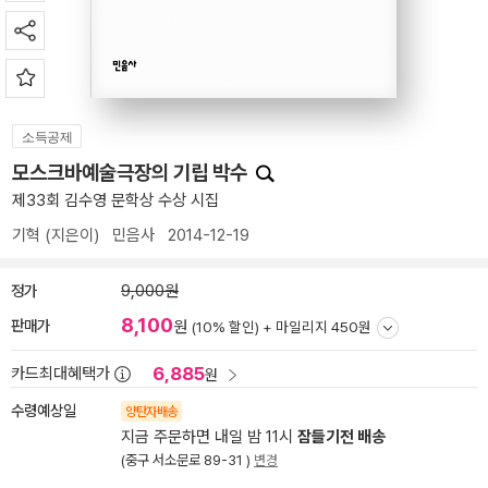
소득공제
모스크바예술극장의 기립 박수
제33회 김수영 문학상 수상 시집
기혁
(지은이)
민음사
2014-12-19
정가
9,000원
8,100
판매가
원
(10% 할인) +
마일리지 450원
6,885
카드최대혜택가
원
수령예상일
양탄자배송
지금 주문하면 내일 밤 11시
잠들기전 배송
(중구 서소문로 89-31 )
변경