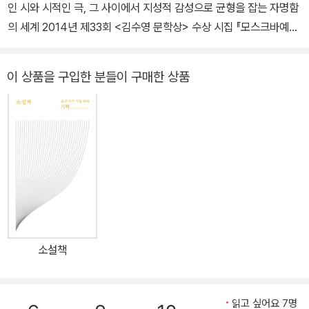
인 시와 시적인 극, 그 사이에서 지성적 감성으로 균형을 잡는 자명함
의 세계 2014년 제33회 <김수영 문학상> 수상 시집 『모스크바예술
극장의 기립 박수』가 출간되었다. 2010년 《시인세계》 신인상을 받
으며 시인으로 데뷔하고 2013년 《세계일보》 신춘문예 평론 부문을
이 상품을 구입한 분들이 구매한 상품
통해 문학평론가로도 등단한 기혁은 이지적이면서도 감성적인 언어
를 구현하는 시인으로 많은 주목을 받아 왔다. 그의 첫 시집이자 제33
회 <김수영 문학상> 수상 시집이기도 한 『모스크바예술극장의 기립
박수』는 잡힐 듯 잡히지 않는 이미지의 연쇄를 통해 이제껏 본 적 없
는 기이하고 아름다운 시적 무대가 된다. 시인 기혁은 이러한 시적 무
대의 연출자 겸 배우, 혹은 조명 기사 겸 관객이 되어 연극을 만들어
낸다. 이 무대의 시들은 “시차가 있는 명사들의 투척, 사회적 현실, 우
주적 형상, 개인적 상념, 언어적 현실, 이미지의 현상을 뒤섞어” 하나
의 ‘정서적 현실’에 이르거나 ‘미적인 유희’, ‘편집의 묘미’를 가진 연극
소설책
적 장치들로 분한다. 시인은 시적이면서도 극적인 여러 장치와 요소
들을 섬세하게 배열하고 견고하게 구성하여 “개성적이고 일관적인
목소리”를 내면서 끝내 스스로의 연극을 부조리극으로 구체화시킨
읽고 싶어요 7명