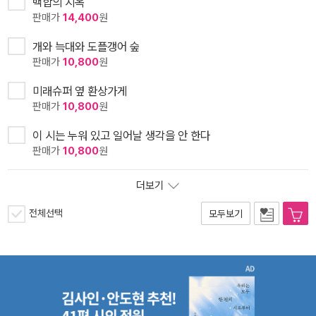
백합의 지옥
판매가
14,400
원
개와 늑대와 도플갱어 숲
판매가
10,800
원
미래슈퍼 옆 환상가게
판매가
10,800
원
이 시는 누워 있고 일어날 생각을 안 한다
판매가
10,800
원
더보기
전체선택
모두보기