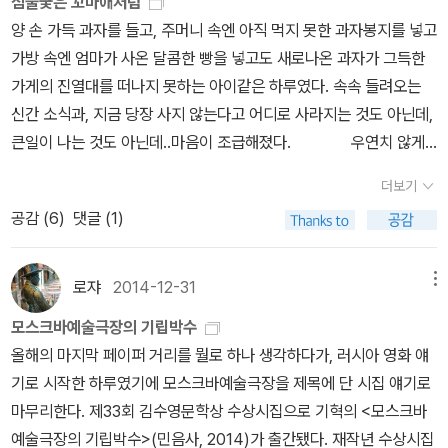
독해를 어렵게 만든다. 그가 동의 따위 구하는 문체는 아니라는 걸 데
심술궂은 꼬마애처럼
상법칙 만들기(당신의 새로운 목표가 책을 더 많이 읽는 것이라면 정
출간됐다. 지난 번역작과 같이 출간된 것 같은데 데이터베이스에는
날 맘에 착 밀착되던 순간부터 그의 시들을 참 사랑하게 되었다. 그의
되어 버린 이 시대라는 생각에 씁쓸함이 밀려온다. 기혁 시집을 읽었
뷔 시집 『모스크바예술극장의 기립 박수』의 인상에서도 느낀 바였지
양 손 가득 과자를 들고, 주머니 속엔 아직 먹지 못한 과자봉지를 넣고
기적으로 모이는 독서클럽에 가입하기 등) ③환경 바꾸기(환경이 바
좀 늦게 떴나보다. <천국의 열쇠>는 이윤기의 작업으로 되살아난 크
문장이 지나간 행간 여백도 순도 100% 시여서 여운이 오래 남는
는데... 머리에서만 맴돌뿐. 그것도 맴돌뿐이다. 정리가 되지 않는다.
만.​그럼에도 이 시집을 다 읽고 나서 며칠째 뇌리에서 떠나지 않는 두
가방 속엔 엄마가 사온 달콤한 빵을 넣고도 새로나온 과자가 그득한
뀌면 새로운 생각을 할 수밖에 없다) ④작게 시작하기(유지 확률이 높
로닌의 소설이다. 이미 작고하고 없지만 옛 번역을 수정해 낸 듯. <10
다.“쓰레기도 흑빛이었다가 흰빛이었다가 보랏빛 구릿빛 빛 아닌 살
마치 제자리를 뱅글뱅글 돌고 있듯이... 아직 이 시인의 시를 이해할
시가 있었다. 말미에 이렇게 멋진 시가 등장할 줄이야. 「이상견빙지」,
가게의 진열대를 떠나지 못하는 아이같은 하루였다. 속속 들려오는
아진다) ➄새로운 습관을 일과에 넣기(책임감이 생김) ⑥나쁜 습관
번째 기념일>은 '우먼스 머더 클럽' 시리즈로 펴낸 책이다. 제임스 패
갗이었다가”ㅡ 허수경 「나의 도시」 중에서(《빌어먹을, 차가운 심
수 있는 머리도 감성도 되지 않았나 보다라는 생각을 하면서 읽었다
「입속의 검은 잎」 이 두 시는 정말 기억할만한 시다. 특히 「입속의 검
신간 소식과, 지금 당장 사지 않는다고 어디로 사라지는 것도 아닌데,
차단하기(의지력은 보통 하루가 끝날 때 가장 약해지므로 TV, 인터
터슨과 맥신 패트로의 책으로 간만에 시리즈가 번역 돼 반갑다.
장》, 2011) 푸디토리움 (Pudditorium) - 인연 (Nidana)
고나 할까. 중국 고전인 '시경'의 시들은 그 시대를 담고 있다고 하는
은 잎」은 기형도를 가져와 쓴 글 중 내게 가장 인상적인 글이었다. 기
큰일이 나는 것도 아닌데..마음이 조급해졌다. 우연치 않게
넷, 정크푸드 간식 등을 일체 차단) 산책 가는 공원에 작은 책 공간
일본소설에서는 <사관장>, <백사당>이라는 책이 나왔다.
데... 지금 우리나라 시인들의 시에는 자신의 세계에 갇힌 우리들의 모
형도의 시와 글을 잘 아는 사람이라면 기혁이 가져온 것들이 속속 와
이중텐 중국사 1권과 2권을 선물 받았었다. 중국의 말 그대로 大河
이 생겼습니다. 특히 제가 좋아하는 연못을 내려다보는 위치라 이 사
미쓰다 신조의 작품인데, 히가시노 게이고의 <흑소소설>, <괴소소설
더보기
습이 담겨 있다고 자위하더라도 쓴웃음을 짓게 되기는 마찬가지
닿을 것이다. ​『모스크바예술극장의 기립 박수』를 읽고 다시 이 시집
역사를 마주하는 것이, 그것이 사건이나 나열하는 것이 아닌 인간적
람들 명당을 알아봤네ㅎㅎ 했습니다. 도서관이라고 하기엔 원룸 크기
> 느낌이 나기도. <천지명찰>은 우부카타 도우라는 작가의 작품이
공감 (
6
)
댓글 (1)
다. 적어도 시는 다른 사람들의 가슴까지 도달했으면 한다. 내가 시를
을 읽어야 좀 더 정리된 리뷰가 나올 거라 생각해 리뷰로 남기지 않고
인, 너무나도 인간적이며 인간중심의 역사를 꾸려가야하는 당위를 알
의 소규모입니다. 창가 자리는 1인용 탁자와 의자 하나로 딱 4자리
다. '권위의 상징과도 같았던 달력과, 그 달력을 새로이 바꾸는 개력
이해할 수 있는 능력이 부족해서이기도 하겠지만... 그럼에도 이 시집
여기서 갈무리. 이만 쏙 피해 느린 수면의 시간으로=.=)~~ 나는 미
게 하는 서사는 매력적이었다.3권은 언제 나와? 조바심을 치다, 이 역
라 차지하기 쉽지 않습니다. 대출은 안 되고 열람만 할 수 있어요. 한
사업을 중심으로 일본 고유의 지식 문화유산인 '와산'과 '산액' 등 흥미
에서 한 시를 고르라면 '지주망(蜘蛛網)'이라는 시를 고르고 싶다.
인이 아니라서 안 잠꾸러기 불면의 왕 ... 잠을 잘 못 자니 이런 구린
시 선물을 받게 되었다. 역시나..중국에 대한 관심이 커져갈 무렵 새로
로쟈
2014-12-31
메뉴
밤까지 운영하면(말도 안 되는 상상) 정말 좋을 텐데 아쉽게도 6시까
로운 소재를 활용한 소설'이라고. 다자이 오사무 전집이 완간됐
제목도 좀 어렵지. 이상의 소설 '지주회시'를 읽고 그 뜻을 알아보지
농담 포졸... 그만해!뾰로롱💫 ● 민트의 세계 나쁜 짓 하면 안 되
운 것들과 마주했다. 느닷없이 소설에 꽂혀버린 날들..그렇게 잠시 중
지 운영입니다. 낮은 책장엔 아이들 눈 높이에 맞게 아동도서, 위 칸에
다. <사양>, <인간실격> 그리고 수필단편을 엮은 <생각하는 갈대>
모스크바예술극장의 기립박수
않은 사람이라면... '지주(蜘蛛)'가 '거미'이고 '망(網)'이 그물이니,
는 머리 색깔 - 블루 그린너무 눈에 띄어​이 헤어 색깔에 가장 잘 어울
국에서 멀어졌다. 얼마나 시간이 흐른건지도 불분명하다. 한권, 한권..
는 어른들을 위한 책이 있더군요. 콘셉트에 맞게 팀 버케드 『새의 감
가 나왔다. <대낮의 사각>은 다카키 아키미쓰의 작품이다. 대딩들이
올해의 마지막 페이퍼 거리를 뭘로 하나 생각하다가, 러시아 영화 얘
거미 그물, 즉, 거미줄이라는 말인데... 제목부터 어렵다. 그래도 이 시
리는 책은 피터 버크 『지식의 사회사』 1권​깔깔대며 함께 웃던 당신도
감질나게 나오던 책이 이렇게 무더기로 나왔다.움찔했다. 한동안, 아
각』(2015, 에이도스) 같은 생물학, 과학 책이 제법 알차게 갖춰져 있
운영하는 사금융을 소재로 한 작품. <사상학 탐정>은 위에
기로 시작한 하루였기에 모스크바예술극장을 제목에 단 시집 얘기로
는 머리까지는 머물 수 있는데... 나중에 다시 읽어보아야겠다. 아님,
이젠 없지. 배경의 책 제목들이 내 맘을 알아주네. 마지막죽음의 무도
니 거의 대부분의 시간을 시집을 찾고 뒤적거리는 것이 내 독서의 전
었어요.오픈한지 얼마 안 돼 온통 새 책이었습니다. 오늘 김연수 『시
<사관장>, <백사당>을 낸 미쓰다 신조의 작품이다. 이미 국내에도
마무리한다. 제33회 김수영문학상 수상시집으로 기혁의 <모스크바
기회가 될 때마다 들여다보던지... 기혁, '모스크바예술극장의 기립 박
나이트우드봄에나는없었다부유하는세상의화가야만스러운존재에서
부였다. 역사에, 인문서에, 소설로 돌아다니다보니..손 놓고 있던 시집
절 일기』를 조금 읽다 왔어요. 위화 『문학의 선율, 음악의 서술』처럼
독자층을 형성해가고 있는 저자의 작품. <잊지 못할 사람들>은 아쿠
예술극장의 기립박수>(민음사, 2014)가 출간됐다. 재작년 수상시집
수' 민음사. 2014년.