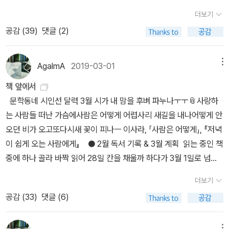
과 측정되지 않는 고통’에 집중합니다. 풍부한 고증과 근거를 제시하
더보기
며 정도를 넘지 않는 충실한 책이었습니다. 읽었으나 리뷰를 못
공감 (
39
)
댓글 (2)
쓰고 있거나 읽고 있는 하나같이 벽돌 책인 빌 브라이슨 책을
양장으로 안 내는 게 신기한데요. 까치출판사는 대부분 반양장으로
내는 특징이 있죠. 책을 만드는 사람에게도 사는 사람에게도 책값 절
AgalmA
2019-03-01
메뉴
감이라는 장점이 되겠지만ㅎ 소화해야 할 정보가 워낙 많아서 양장이
책 앞에서
면 독자들이 읽기 부담스러울까 봐 그런 것도 같고요😁 반양장이 휴
문학동네 시인선 달력 3월 시가 내 맘을 후벼 파누나ㅜㅜ​📎사랑하
대도 편하고 후딱 펼쳐보기 좋잖아요.그의 예전 저작 읽어보며 이 재
는 사람들 떠난 가슴에사람은 어떻게 어렵사리 새길을 내나​어떻게 안
밌는 걸 왜 그동안 집중해 완독 못 했나 자책💦빌 브라이슨 특징이라
오던 비가 오고또다시새 꽃이 피나​ㅡ 이사라, 「사람은 어떻게」, 『저녁
면 '현미경 눈을 가진 조물주 시선'이라고 할 수 있을 텐데요ㅎ 『거의
이 쉽게 오는 사람에게』 ● 2월 독서 기록 & 3월 계획 읽는 중인 책
모든 것의 역사』가 이 세계와 우주와 만물에 관한 파노라마 서술이었
중에 하나 골라 바짝 읽어 28일 칸을 채울까 하다가 3월 1일로 넘어
다면, 『거의 모든 사생활의 역사』는 시골 목사관 집구석에 앉아(내 표
가면 뭐 어때 싶어서 관둠. 오늘 읽으나 내일 읽으나 내가 읽은 건데.1,
현 아님. 책에서 직접 표현한 거임ㅋ) 1850년 경의 근대부터 현대까
더보기
2월 읽은 책 리뷰 정리가 산더미다. 내가 이 책들 리뷰 쓸 의무는 없잖
지 150년 동안에 폭발적으로 변화한 인간의 사생활을 들여다보았죠.
공감 (
33
)
댓글 (6)
아ㅜㅁㅜ 하면서도...e book으로 읽은 『코리아 트렌드 2019』, 『퍼
이번 신간 『바디- 우리 몸 안내서』 (2020. 01.10)는 더 미시 세계인
스트 맨』도 리뷰로 꼭 남겨두고 싶다. 아아... 내가 밉다. 제발 넘어가!​
인간의 몸속으로 마이크로 탐사를 펼치네요ㅎㅎ2020년 우리 몸부터
메뉴