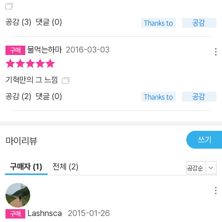
는 새로운 말로 낯선 감성의 질서를 두둔”한다. 무대와 대본, 배우와
관객으로 이루어진 연극의 총체가 결국 시라는 장르로 수렴될 때 기
공감 (
3
)
댓글 (0)
혁의 시는 “사물과 대상, 사회와 역사, 우주와 인간 사이의 일대일 대
응이 애당초 허망한 희망이라는 사실을 은유”한다. 우리가 발붙이고
물먹는하마
2016-03-03
메뉴
서 있는 문명은 “도시를 미생물로 쓰는 현생 인류의 생태학”의 결과
물일 뿐이며, 자의성의 세계에서 언제든 폐기될 수 있다. 폐기의 불안
기혁만의 그 느낌
속에서 우리는 연극의 끝을 상상한다. 그러나 아무리 상상해도 끝은
공감 (
2
)
댓글 (0)
재현되지 않는다. 우리는 폐기된 자신을 은폐하면서 우연히 버려진
우리의 운명을 애써 외면하고, 개연성과 자의성 사이에서 서둘러 결
론을 낸다. 그리고 접혀 있던 “으깨진 무릎”을 펴고 자리에서 일어나
쓰기
마이리뷰
박수를 친다. 그것이 우리의 운명이라는 듯이. 연극의 연출가이자 첫
시집의 작가인 기혁은 그것조차 어쩔 수 없는 일이라는 걸 이미 알고
구매자 (1)
전체 (2)
있었을지도 모른다. 직관적으로 깨달으며 감성적으로 쓰고 지성적으
로 조합하는 것, 즉 김수영의 정신을 연극의 무대로 옮겨 놓은 시인이
메뉴
“모스크바예술극장”의 대기실에 앉아 분장을 지우고 있다. 태초에 시
Lashnsca
2015-01-26
작하여 영영 끝나지 않을 미아들의 연극을 시집으로 부려 놓은 채.