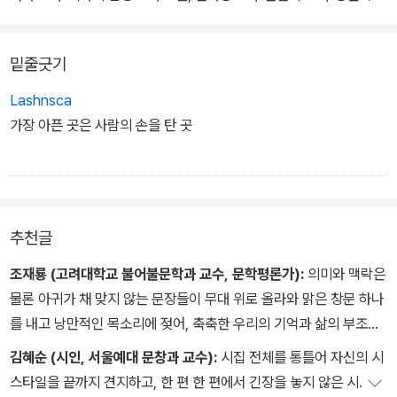
이 무대의 시들은 "시차가 있는 명사들의 투척, 사회적 현실, 우주적
(同伴作) 35 /
형상, 개인적 상념, 언어적 현실, 이미지의 현상을 뒤섞어" 하나의 '정
밑줄긋기
서적 현실'에 이르거나 '미적인 유희', '편집의 묘미'를 가진 연극적 장
2부 드라마
치들로 분한다. 시인은 시적이면서도 극적인 여러 장치와 요소들을
Lashnsca
섬세하게 배열하고 견고하게 구성하여 "개성적이고 일관적인 목소
가장 아픈 곳은 사람의 손을 탄 곳
리"를 내면서 끝내 스스로의 연극을 부조리극으로 구체화시킨다.
추천글
조재룡 (고려대학교 불어불문학과 교수, 문학평론가):
의미와 맥락은
물론 아귀가 채 맞지 않는 문장들이 무대 위로 올라와 맑은 창문 하나
를 내고 낭만적인 목소리에 젖어, 축축한 우리의 기억과 삶의 부조리
를 연기하기 위해 한곳에서 어색한 화음을 조율한다. 그의 무대는 라
김혜순 (시인, 서울예대 문창과 교수):
시집 전체를 통틀어 자신의 시
이브 단막으로 끝나지 않는, 아니 그 끝을 예고할 수 없는, 끝을 예고
스타일을 끝까지 견지하고, 한 편 한 편에서 긴장을 놓지 않은 시.