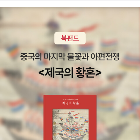
꾸는 52주' 컬러링 북~ 다시한번 감사드리고 고맙습니다!!!!!!!!*^^*
교, 인종, 국적, 정치적 지향, 그리고 결국엔 성적 정체성까지, 모든 경
정감 있는 일러스트를 엮은 시모음집이다. <광주시편>은 재일 시인
꾸벅 덧) 정말 간만에 108배를 올리고 나니 다리가 후덜덜~계속
계를 짓밟으면서 어지럽도록 많은 정체성들을 바꿔 버렸다. 제2차 세
김시종의 시집으로 애달픈 우리 현대사를 담고있다. <아픔의 시
하다 보면 괜찮아질 것 같은데...그래도 마음이 편하고 기분이 참 좋
계대전 당시 부다페스트에선 쫓기는 10대 유대인 소년이었고, 아마
인 하인리히 하이네>는 독문학자 오한진의 저서다. 집에 예전에 나온
다.^^이제 따뜻한 방에서 휴식을 취하자~좋은 꿈 꾸셔요~*^^*
존에서는 영화감독이었으며, 뉴욕에서는 완전히 미국적인 도시 외곽
<근대 독일의 문명작가와 문화작가>를 갖고 있는데 엄청나게 오랜만
의 가장이자 험준한 알프스산맥을 오르는 산악인이면서 암벽등반가
에 저서가 나오게 됐다. <한국 문학, 모더니티 그 감각과 분기>는 '대
였다. 공산주의 몰락 후 헝가리로 돌아가서는 마자르인 애국자가 되
산문화재단과 한국작가회의가 함께 '한국 문학, 모더니티의 감각과
었고, 태국으로 가서 성별 재지정 수술을 받은 이후에는 동유럽의 트
그 분기'를 대주제로 한 '2014년 탄생 100주년 문학인 기념 문학
랜스젠더 여성이 되었다. 이슈트반 프리드먼은 이슈트반 팔루디가 되
제'의 심포지엄 결과물이 민음사에서 한 권의 논문집'으로 출간된 것.
었다가 스티브 팔루디가 되었고, 다시 스테파니가 되었다.내가 2000
<한 권으로 읽는 셰익스피어>는 탄생 450주년을 기념해 만든 책이
년대 후반과 2010년대 전반 헝가리에서 아버지와 재회해서 그녀의
다. 셰익스피어 관련장소도 알아 볼 수 있게 배려했다. <비유는 나의
삶과 시대를 탐구했던 시간은 헝가리에서 우파가 화려하게 부상하던
힘>은 '비유'에 대한 심층적인 이론서다. <죽을 때까지 월 3
시기이기도 했다. 그래서 [다크룸』은 필연적으로 사회에 대한 이야기
00>은 어찌보면 일반 직장인들의 소망이기도 할 터. 나이먹으면 일
가 되었다. 덕분에 이 책의 이야기 역시 시대와 지역의 경계를 뛰어넘
하고 싶어도 일할 곳이 없을테니 말이다. '소망'을 '현실'이 되게 할 비
는다. 내가 연대기적으로 따라가고 있는 헝가리의 정치적이고 문화적
법이 여기 있을 터. <돈은 어떻게 움직이는가?>는 원화와 외화의 연.
인 고통은 그 이후로 모든 선진국의 고통이 되었다. 우파 포퓰리즘이
결.고.리를 밝히는 책이다. 너와 나의 연결고리! <소비를 그만두다>
부상하고, 이민자에 대한 분노와 전제적 독재정치가 자라났으며, 여
는 2014년 일본에서 출간되어 지식인사회에 큰 반향을 일으킨 작품