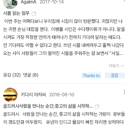
3월은 마이클 셔머 집중 탐구가 될 거 같다.최근 나온 그의 신간 『천
AgalmA
2017-10-14
제대로 알고 시작하자! 오, 좋은 출발👌맘과 계획이 있다고 잘 되는
국의 발명』 읽을 계획 확정이라 완독 못한 전작들 『왜 사람들은 이상
게 아닌데 빌 브라이슨의 탐사 저술 존경스럽습니다😍👍다음 저서
시를 읽는 임무
한 것을 믿는가』, 『도덕의 궤적』도 마무리 지을 예정.​3월부터 중량 있
엔 어디까지 더 파고 들어가실지ㅋㅋ나야말로 뜻하지 않게 빌 브라이
이번 주는 어쩌다보니 우리집에 시집이 많이 방문했다. 귀찮지만 나
는 책들을 읽을 생각이었으니 스타트로 괜찮은 셈이지.​이젠 포근한
슨 탐사가 시작되려는?1월이 끝나가는데 아직도 완독을 못하고... 이
는 귀한 손님 대접을 한다. 이병률 시인은 수다쟁이류가 아니다. 말을
무릎 담요, 수면 양말과 안녕이구나. 힝... ​ 《스켑틱(korea skepti
유는 아래에↓ 한동안 딱딱한 책만 읽었더니 문학 윤활유가
시켜도 가장 적정한 언어가 태어나기 전까지 기다려 달라는 태도다.
c)》 vol 4의 압권은Themes <회의주의란 무엇인가> 마이클 셔머
필요해서 읽기 시작했어요.​은희경 『빛의 과거』(2019, 8. 문학과 지
안 기다려도 어쩔 수 없다고 한다. 쓰던 시를 내버려두고 훌쩍 나갔다
[비판적 사고를 가로막는 29가지 사고 오류]ㅡ내용은 생략하고 소제
성사)무라카미 하루키 『지금은 없는 공주를 위하여』제목이 언급되어
오는 사이 사람들이 그의 떨어진 시들을 주워주는 걸 보면서 “사실은
목만 소개​<과학적으로 저지를 수 있는 오류들>1. 이론은 관찰에 영향
서 반갑더군요.40여 년 전 1977년이 무대로 등장하니 많고 많은 후
내가 쓰려고 쓰는 것이 시이기보다는 쓸 수 없어서 시일 때가 있
을 미친다.2. 관찰 행위는 관찰 대상을 변화시킨다.3. 실험이 결과를
더보기
일담 소설 같아 새로울 게 없지만 그럼에도 은희경 작가 글은 흡입력
다”(「내가 쓴 것」)고 말하듯이. 이번 시집은 맑은데 맛이 깊은 국, 손
구성한다.4. 일화를 든다고 과학이 되진 않는다.​<사이비 과학적으로
공감 (
32
)
댓글 (8)
이 대단했습니다.그래요. 우리는 누구나 여학생과 남학생으로 가득한
에 잡힐 거 같이 가까운데 깊은 하늘 같다. “아픈 데가 있다고 하면그
저지를 수 있는 오류들>5. 과학의 언어를 사용한다고 과학이 되는 것
세계를 산 적 있죠. 제 대학시절 기숙사 사진을 찾아봤어요. 제 손재주
자리에 손을 올리는 성자도 아니면서세상 모든 가시들은 스며서 사람
은 아니다.6. 대담하게 진술한다고 주장이 참이 되지는 않는다.7. 박
를 발휘해 방을 꾸며 기숙사 오픈하우스 때 2등? 3등? 해서 무슨 상
을 아프게 하지요.“ㅡ 이병률 「사람」 중에서 (《바다는 잘 있습니다》,
키다리 아저씨
2016-06-10
메뉴
해를 받는다고 해서 올바르다는 뜻은 아니다. 8. 소문과 실상은 같지
품을 받기도 했어요. 그때 뭘 받았지-.-)a.... 제 동기 하나는 심야에
2017) “옮겨놓은 것으로부터이토록 나를 옮겨놓을 수 있다니사는
않다.9. 설명되지 않는다고 해서 설명이 불가능한 것은 아니다. 10.
골드러시사람을 만나는 순간,중고의 삶을 시작하...
옥상에서 탈출을 시도하다 추락해 이마가 찢어지기도😅 내 생애 첫
것은 얼마나 남는 장사인가“ㅡ 이병률 「여행」 중에서 (《바다는 잘 있
우연의 일치가 있다고 해서 인과관계가 성립하는 것은 아니다.11. 대
골드러시 사람을 만나는 순간, 중고의 삶을 시작하는 가랑이 광부들
귀신도 보고 정말 사건 사고 많았던 그곳. 열정과 무모함이 가득했던
습니다》, 2017) “발을 땅에 붙이고서는 사랑을 따라잡을 수가 없다
표성 - 신기하게 보이는 사건이 일어나면 그 부류의 현상을 그 사건이
의 갱도만큼 어두웠지. 유년의 인디고 물감이 빠진 자리엔 상처마다
그 시기를 통과해 그들은 다 어찌 살고 있는지. 수 프렌치 『딥스
완벽한 사랑은 공중에 있어야 한다그러지 않고는 어찌 삶이 비밀이