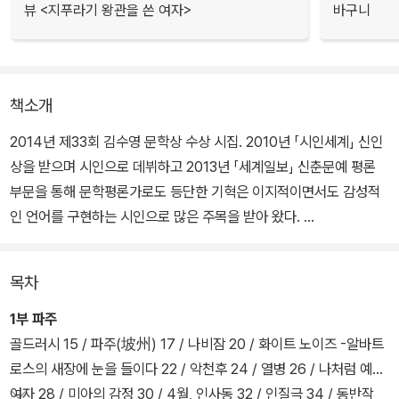
뷰 <지푸라기 왕관을 쓴 여자>
바구니
책소개
2014년 제33회 김수영 문학상 수상 시집. 2010년 「시인세계」 신인
상을 받으며 시인으로 데뷔하고 2013년 「세계일보」 신춘문예 평론
부문을 통해 문학평론가로도 등단한 기혁은 이지적이면서도 감성적
인 언어를 구현하는 시인으로 많은 주목을 받아 왔다.
그의 첫 시집이자 제33회 김수영 문학상 수상 시집이기도 한 <모스
목차
크바예술극장의 기립 박수>는 잡힐 듯 잡히지 않는 이미지의 연쇄를
통해 이제껏 본 적 없는 기이하고 아름다운 시적 무대가 된다. 시인 기
1부 파주
혁은 이러한 시적 무대의 연출자 겸 배우, 혹은 조명 기사 겸 관객이
골드러시 15 / 파주(坡州) 17 / 나비잠 20 / 화이트 노이즈 -알바트
되어 연극을 만들어 낸다.
로스의 새장에 눈을 들이다 22 / 악천후 24 / 열병 26 / 나처럼 예쁜
여자 28 / 미아의 감정 30 / 4월, 인사동 32 / 인질극 34 / 동반작