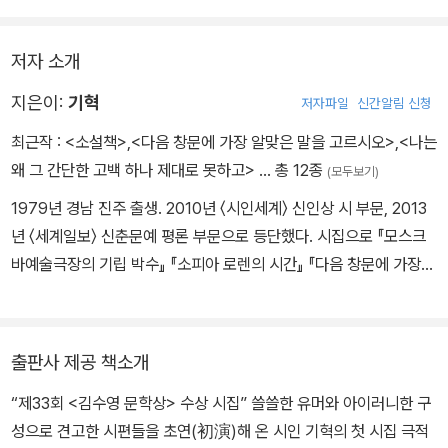
하는 행위가 벌써 부조리하다는 사실을 알고 있는 무대와 같다. 이 무
대 위에는 말을 구성하고 제어하는 이지적인 능력과 기이한 착안에서
당도한 섬뜩하리만큼 신선한 실험들이 자리한다.
저자 소개
지은이:
기혁
저자파일
신간알림 신청
최근작 :
<소설책>
,
<다음 창문에 가장 알맞은 말을 고르시오>
,
<나는
왜 그 간단한 고백 하나 제대로 못하고>
… 총 12종
(모두보기)
1979년 경남 진주 출생. 2010년 〈시인세계〉 신인상 시 부문, 2013
년 〈세계일보〉 신춘문예 평론 부문으로 등단했다. 시집으로 『모스크
바예술극장의 기립 박수』 『소피아 로렌의 시간』 『다음 창문에 가장
알맞은 말을 고르시오』가 있다. 제33회 김수영 문학상을 수상했다.
출판사 제공 책소개
“제33회 <김수영 문학상> 수상 시집” 쓸쓸한 유머와 아이러니한 구
성으로 견고한 시편들을 초연(初演)해 온 시인 기혁의 첫 시집 극적