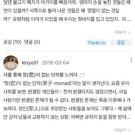
얼마나 대표하는지 따져보아야 한다.12. 실패를 합리화하다.13. 맞힌
덧댄 물고기 패치가 아가미를 뻐끔거려. 엄마의 손을 놓친 것들은 왜
카이 원더스』(2019, 동아시아 출판사)별을 보며 꿈을 키우던... 진부
될 수 있단 말인가“ㅡ 이병률 「이토록 투박하고 묵직한 사랑」 중에
것은 기억하고 못 맞힌 것은 무시하기14. 증명의 부담​<논리적으로
멋이 있을까? 서쪽으로 돌아 나온 것들은 왜 명찰이 없는 것일
하지만 쿵쾅거렸던 시절을 지나고 빛이 스러져가는 꿈을 보듯 별이라
서(《바다는 잘 있습니다》, 2017) ​ 김이듬 새 시집은 특유의 결기가
저지를 수 있는 오류들>15. 감정적인 말과 잘못된 은유/유비16. 무지
까? 유령처럼 미아가 되었을 때 우리는 청바지를 입고 있었지. 피 묻
도 보려고 펼쳤지요. 준전문가급 별지기 안내서라 조금 시큰둥했지만
많이 누그러진 거 같아 다행인지 섭섭인지 모르겠다. 시인이 내내 불
에 호소함17. 대인 논증과 피장파장의 오류18. 성급한 일반화의 오류
은 행려병자의 생애를 빨면 해변의 석양이 배어 나오기도 해. 누군가
추운 바깥에서 오들오들 떨지 않고 방 안에서 편안히 별구경 실컷 했
행의 옷을 걸치길 기대하지 말자고 생각했다. “실제로 만나는 것만이
더보기
19. 사후 추리20. 상대를 미루어 반대하는 오류21. 유래에 의존하는
먹다 만 데킬라 선셋의 취기, 접어 올리지 못한 그림자의 밑단과 후렴
어요ㅎ 앙토냉 아르토의 고흐(추모)론이라 할 수 있는 앙토냉
제대로인 만남인 시대는 두 번 다시 오지 않을 거야. 네가 그 말을 했
공감 (
10
)
댓글 (0)
오류22. 이것 아니면 저것, 양자택일의 오류23. 순환논증24. 귀류법
뿐인 유행가의 이별도 뒷모습의 치수로만 슬픔을 표시한다지. 가장
아르토 『나는 고흐의 자연을 다시 본다』(2003, 절판)를 읽고서...미
을 때 나는 그럴 리 없다고 했다. 공격하면 끄고 편히 숨 쉬면 된다. 담
과 미끄러운 비탈길의 오류​<심리적으로 저지를 수 있는 오류들>25.
아픈 곳은 사람의 손을 탄 곳일 텐데? 저마다 폼을 잡는 세계에서 이
학론에서 빠지지 않고 등장하는 앙토냉 아르토는『잔혹 연극론』으로
배를 끊는 마지막 세대, 죽은 이를 기억하며 낭독회를 하는 마지막 몇
부실한 노력과 확실성, 통제, 단순성에 대한 욕구26. 권위에 지나치게
별은 가장 근사한 워싱의 방식. 타인의 상처가 옅어질수록 서로를, 바
많이 알려져 있는데 이 책도 현재 절판이지요. 시, 잡지 기고, 연극과
kinye91
2016-03-04
메뉴
몇.”ㅡ 김이듬 「마지막 미래」 중에서(《표류하는 흑발》, 2017) 나
의존하기27. 부실한 문제 풀이28. 이념적 면역 또는 플랑크 문제29.
다로 알고 헤엄쳐 다니려 하지. 그의 지성을 나는 따라가지 못한다 해
영화 활동 등 다방면에서 재능을 꽃피운 그의 시집을 국내에서 볼 수
이가 들면 시인들은 대체로 두 갈래로 나뉘는데, 여백이 깊어지거나
사를 통해 창(窓)이 없는 단자를 느끼다
초월의 유혹​ㅡ 과학잡지 <스켑틱> 창간자이자 발행인과 편집장이기
석을 하기에도 부족하다의미와 맥락 ,이미지들을부분을 통하여 전체
있을지도 묘연합니다. 많고 많은 글과 책의 홍수 속에서 특정 작가가
사설이 많다. 그래서 나는 신인 시인들의 시집에 더 애정이 간다. 거칠
'창(窓)이 없는 단자(單子-monad)'라는 말이 생각난다. 요즘 우리
도 한 마이클 셔머가 <스켑틱>에 발표했고 『왜 사람들은 이상한 것
를 이해하는 방식으로 조금 접근하였었다 정도로 스스로를 위로한다
세계적으로 알려지긴 쉽지 않죠. 고흐가 많이 알려진 건 한눈에 사로
고 뚝뚝 끊기는 호흡이어도 그들의 날숨이 가득 느껴져서 좋다. 만들
사회를 보면. 완결된 개인들이 - 전혀 완결되지도 않았으면서, 사실
을 믿는가』에 '이상한 것들을 믿게 만드는 스물다섯 가지 사고의 오
한권의 책을 온전히 이해하지 못하고 들여다 보고만 있는 느낌이다P
잡는 그림을 그렸기 때문이란 생각이 아니 들 수 없지요. 알고 계
어진 길을 애써 비껴 엉뚱한 몸짓 발짓으로 일어서 걷기 시작하는 그
사람이란 완결된 존재가 될 수 없다. 완결된 존재는 죽음 이후에나 가
류'란 제목으로 부분 편집해 실은 내용. ​​​ ​ ● 봄 앞에서 장갑도
29 누군가의 선을 잡았다 놓은 감정에 녹슨 기타들이 닿았다,떨어졌
신가요. 약 38점에 달하는 고흐 자화상 중에서 왼쪽을 바라보는 프로
들. 어떤 시인은 빛 속으로 곧장 걸어간다. 돌고래 선언 손과 죽음
능하다. 성인(聖人)으로 추앙받는 사람들을 보아도 그렇다 - 제 삶에
손난로도 머플러도 하나 필요 없는 날들이 이어지고 있다.하지만 책
다-미아의 감정P83 사람의 빈자리는 어떻게 침묵을 견디는가-그해
필이 18점, 오른쪽을 바라보는 프로필이 18점, 정면을 바라보는 것
을 사슬이라 부르자. 그들이 손가락을 걸고 있는 모습을 엉켜 있는 오
만 갇혀 남들과 교류하지 않는 상황. 어쩌면 공자의 말을 잘못 받아들
은 필요해.볕 속에서 생각노트 『도쿄의 디테일』을 가만가만 읽기 좋
가을P85 나의 생애는 흔들렸을 뿐,어느 세상에도 죄를 짓진 않았으
은 단 2점이라는 것. 새해라 나쁜 습관 좀 바꿔볼까 싶어서 펼쳐든
브제라 부르자. 그들은 손가락을 쥐고 엄지와 엄지를 마주한다. 구부
이고 있는지도 모른다. 임금은 임금답게, 신하는 신하답게, 부모는 부
았던 한낮. 📎'디테일의 감각을 익히는 최선의 방법은 몸으로 직접
나독을 품고 윙윙거리는젖은 석내를 모두 죽여야만 한다-지주망P11
자기계발서톰 콜리 『습관이 답이다』 저자 톰 콜리는 백만장자 집안에
더보기
러진 몸이 손을 향해 있다. 손이 죽음을 외면하는 것을 흔적이라 부르
모답게, 자식은 자식답게, 사장은 사장답게, 노동자는 노동자답게, 교