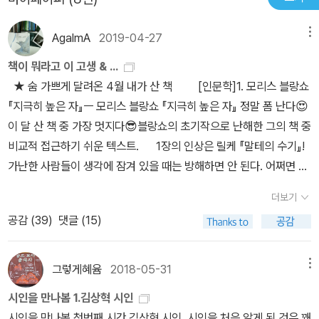
해 샐비어를 빠는 새벽 나는 언덕길에서 만진 당신의 등뼈를 기억한
아무리 밀어 넣어도 닿지 않는 당신 너덜너덜하고 변형되는 당신이
자신의 근원을 향한 어떤 간절함이 느껴진다. 더듬거리며 끊임없이
다 늘어진 살가죽 아래서 그것들은 꼭 등을 찢고 나오려는 손톱처럼
좋아 (당신 같은 작품/78쪽)
우리에게 말을 거는 그의 간절함이 마음에 닿아 감동을 자아낸다. 이
AgalmA
2019-04-27
메뉴
보였다 단 한 번 당신이 물었을 이방인 여자의 유두처럼 보였다- 헌
시집에서 또 하나 주목해야 할 것은 바로 ‘엎드림’이라는 행위이다.
사, 전문죽은 자에게 말을 거는 산자의 운명, 거창하지 않은 삶을 거창
책이 뭐라고 이 고생 & ...
‘엎드림’이라는 자세는 지극히 성(性)적이며, 성(聖)적이다. 신성모
하지 않게 이야기해야 하는 방법적 글쓰기. 인간이 신을 만들었다. 기
★ 숨 가쁘게 달려온 4월 내가 산 책​ [인문학]1. 모리스 블랑쇼
독과 신앙의 충돌이 매우 기묘한 긴장감을 만들어 낸다. 그의 시에서
록은 다른 기억을 낳는다. 모르고 싶었지만, 본디부터 내재되어 있던
『지극히 높은 자』ㅡ 모리스 블랑쇼 『지극히 높은 자』 정말 폼 난다😍
끊임없이 반복되는 성행위는 마치 기도를 연상시킨다. “엎드리는 건
고통의 붉은 기억을 부여잡고 흐느낀다
이 달 산 책 중 가장 멋지다😎블랑쇼의 초기작으로 난해한 그의 책 중
오직 은밀한 조립을 위한 자세일 것”(「조립의 방」)에서 엎드리는 자
비교적 접근하기 쉬운 텍스트. 1장의 인상은 릴케 『말테의 수기』!
세는 전혀 새로운 세계를 만들어 나가는 것이다. 그 동작에서 숭고와
가난한 사람들이 생각에 잠겨 있을 때는 방해하면 안 된다. 어쩌면 그
비밀과 기쁨과 고통과 빛과 그늘이, 거대해지는 느낌과 한없이 작아
들에게 무언가 떠오를지도 모르는 일이니까. 그러나 거리가 너무나
지는 느낌이 얽히며 전율한다. “여자들은 밤새 고깔을 다리며/ 이 집
더보기
텅 비어 있었다. 거리의 공허는 심심하던 차에 내 발밑의 걸음걸이를
에서 슬픔은 안 된다,/ 이불 속에서도 안 돼.”(?사육제로 향하는 밤?),
공감 (
39
)
댓글 (15)
낚아채더니 이리저리 다니며, 나막신을 신었을 때처럼 또각또각 소리
“여자들만 남은 가정에서는 흔히 작은 슬픔 같은 건 금지되곤 한
를 냈다. 그 여인은 화들짝 놀라며 얼굴을 손에서 떼어 냈는데, 그 동
다”(?학생의 꽃?)처럼, 김상혁의 시에서 ‘슬픔’은 표출되어서는 안
작이 얼마나 빠르고 급했던지, 그녀의 얼굴이 두 손 안에 그대로 남아
그렇게혜윰
2018-05-31
되는 금지와 억압의 형상으로 나타난다. 그는 “이 집에서 슬픔은 안
메뉴
있었다. 나는 그녀의 얼굴이 그 안에 들어 있는 것을 보았다. 그 움푹
된다.”라고 금지하며, 우리에게 슬픔을 허락하지 않는다. 나의 슬픔을
시인을 만나봄 1.김상혁 시인
한 형태를. 시선을 그 두 손에만 두고, 거기서 떨어져 나간 것은 보지
이해하는 척하는 거짓 공감들, 거짓 위로에 지칠 대로 지친 우리는 그
시인을 만나봄 첫번째 시간 김상혁 시인.​ 시인을 처음 알게 된 것은 꽤