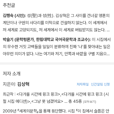
- 「묵인」
추천글
언 손으로 책장 넘기며 그립던 빼빼한 여름, 종이마다 검은 곳은 내
가 넘어진 자리구요 저녁 어스름이 악어 눈을 뜰 때까지 나는 구름 쳐
김행숙 (시인):
성(聖)과 성(性). 김상혁은 그 사이를 건너갈 영혼의
다보는 일을 그만두지 못했습니다 내색하는 건
계단이나 구원의 사다리를 미적으로 건설하지 않는다. 이 세계에서
저 세계로 고양되지도, 저 세계에서 이 세계로 버림받지도 않는다. 그
무서우니까 오늘 밤에도 기도를 해야지 종일 정글짐이
것은 한 몸의 적나라한 문제이고, 온몸의 뜨거운 실재적인 사건이다.
박슬기 (문학평론가, 한림대학교 국어국문학과 조교수):
이 시집에서
나 오르내리면 아무리 추워도 죽을 만한 겨울은 없고 운동장은 왜 얼
그것은 김상혁의 시가 드러내는 ‘신앙의 체위’, 그것은 얼굴을 어둠에
의 무수한 거짓 고백들을 일일이 분류하여 진짜 ‘나’를 찾아내는 일은
지 않을까, 혼자 소매로 모래를 쓸며 궁금합니다 미친 여자 가랑일 봤
묻은 ‘신앙의 후배위’로 엎드리며 일어선다. 그 동작에서 숭고와 비밀
아무런 의미가 없다. 나는 여기와 저기, 안쪽과 바깥을 구별 지음으로
어, 낄낄대는 소년들 나는 문득 태어난 일이 쑥스럽습니다.
과 기쁨과 고통과 빛과 그늘이, 거대해지는 느낌과 한없이 작아지는
써 존재하는 것이 아니기 때문이다. 문의 안쪽과 바깥 사이에 경계를
느낌이 얽히며 전율한다. 신앙의 체위 안에서, ‘엎드리는’ 마조흐의 주
만드는 것이 아니라, 경계선 위에서 경계선을 흩트리는 것, 이로써 그
- 「홍조」
체와 ‘일어서는’ 사드의 주체가 동시에 발생한다. 이상(李箱)이라는
저자 소개
경계 자체만을 무한히 확대해 나간다. 경계의 확대는 결국 이를 둘러
미적 전통에서 작동하는 거울의 장치를, 그 거울의 도움과 간섭을 물
싼 세계의 구성 원리 자체를 소멸시킨다. 어머니의 얼굴을 한 신의 아
지은이:
김상혁
저자파일
신간알림 신청
리치면서, 그는 정신분석의 커튼을 찢고 몸의 무대를 드러낸다. 이 사
들 혹은 신의 얼굴을 한 어머니의 아들의 피가 내리고 있는 문, 이 새
람을 보라. 거울을 깨고 이 몸을 보라. 눈이 없는 뒤통수, 검은 물결 같
최근작 :
<다가올 시간에 윙크 윙크>
,
<다가올 시간에 윙크 윙크 (시
로운 메시아는 태어나기 전에 주어진 속죄로 인해 죄인이 된 인류를
은 머리카락, 한겨울의 계곡 같은 등짝, 바닥으로부터 환하게 떠오르
절 시집 에디션)>
,
<그냥 못 넘겼어요>
… 총 45종
(모두보기)
대속하는 것이 아니라 아버지의 세계가 소멸되게 한다. 아름답지 않
는 엉덩이……. 울음을 틀어막듯이 엎드린 당신은 슬픔을 봉인한 몸,
지만 숭고한, 엎드린 메시아의 자세에서. 우리는 새로운 세계를 볼지
2009년 『세계의문학』을 통해 등단했다. 시집 『이 집에서 슬픔은 안