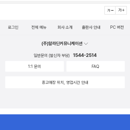
손 『미를 추구하는 예술가』ㅡ 호손을 읽으면 에드가 앨런 포처럼 독
만 여전히 모르는 건 모르는 것이다. 이 책의 저자 석영중은 대중적
남을 기다리는 시간. 저녁이 없는 삶이 아니라 저녁을 꿈꾸는 작고 소
특한 분위기에 빠져든다. ​​ [에세이]35. 김영하 『여행의 이유』ㅡ 알쓸
인 러시아문학서를 쓰는 작가라고 한다. 어려움에 한 번 봉착했던 사
박한 시를 읽는다. 시인이 남긴 이야기가 누군가에게 전해지고 계속
신잡에서 다 못 보여줬을 김영하 작가의 여행하는 맛과 매력을 제대
람으로서 어찌 솔깃하지 않으리오! 목차만 봐도 뭔가 알 것 같다^^ -
이어진다.
로 보고 싶어서.김영하 작가 그림도 잘 그리시네요^^♡​ [그림책]3
로그인
전체 메뉴
회사 소개
출판사 안내
PC 버전
알라딘가 16,200원 2. <하루 여행> 온라인 카페에서 간간히 글
6. 죠앤 슈워츠(글) / 시드니 스미스(그림) 『바닷가 탄광 마을』ㅡ 바
을 봐왔던 젊은(?) 분인데 드디어 책을 내셨다니 축하할 일이다. 감성
다 보고 싶을 때 급처방용. 바닷가에서 어린 시절을 보낸 내가 본 풍경
(주)알라딘커뮤니케이션
적이고 감각적인 그분의 글이 어떻게 사진과 어우러져 있을지 궁금하
을 한 장 한 장 정말 잘 표현했다. ​ [E BOOK]37. 줌파 라히리 『축
다. 블로그에 자신의 이름 앞에 모놀로그를 붙인만큼 뭔가 아련한 느
1544-2514
일반문의 (발신자 부담)
복받은 집』ㅡ 밀리의 서재랑 어떻게 대적하실라옹? 했더니 오디오북
낌이 있는 글이 독백처럼 남겨져 있을 것 같다. 여자 친구분과 행복하
1:1 문의
FAQ
이랑 교양 팩 e book으로 대적하시는 알라딘ㅎㅎ 환영할 일입니다
고 아름답게 소규모 출판도 하시고 사진전도 하시더니 이렇게 책을
🎉 계속해주세요~🐝38. 승현준 『커넥톰, 뇌의 지도』ㅡ 종이책 완독
출간하게 된 것을 다시 한 번 반기며 축하드립니다^^ -알라딘가 13,
중고매장 위치, 영업시간 안내
못 한 상황에서 반갑게 e book 등장. 김영사 참 내 취향ㅎ​​ 말일에 e
320원 3. <반려식물> 개인적으로 동물을 너무 무서워해서 함께
book 몇 권 더 구입할 생각이라 이 달 책 구입은 40권을 넘을 듯. 마
산다면 식물이 좋겠는데 또 너무 못 키우니까, 자꾸 죽이니까 ㅠㅠ 미
구 뽑아서 아무 페이지나 보는 사치를 누리기 위하여~​ 📎'인생이란
안해서 식물도 못 기르겠다. 얼마전 아들이 꽃을 좋아하기 시작해서
쓰려고 있는 것이 아니라 살려고 있는 것이니까.내 목표는 인생의 다
꽃화분도 사왔는데 역시나 ㅠㅠ 그나마 남편이 산세베리아 등의 큰
양한 경험을 추구하는 것이네.삶의 순간순간에서 그 순간의 정서를
화분을 관리 잘 해서 그렇지 난 남들 다 잘 기른다는 산세베리아도 허
음미하면서 말야.'ㅡ 서머싯 몸 『인간의 굴레에서』​그럼요. 그럼요.​​ ★
브도 다 죽게 해서 자책도 많이 했다. 이 책의 제목 참 좋다.<반려식