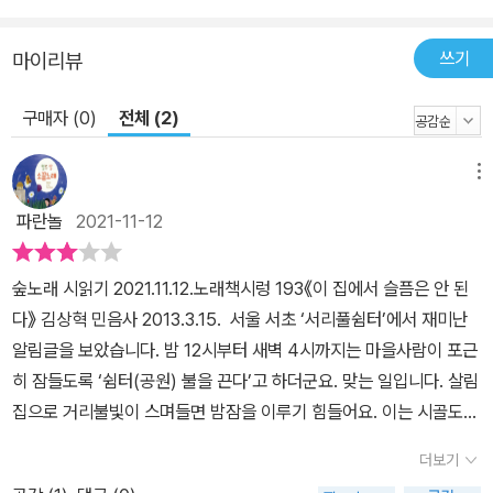
라도 단면마다 다른 표정이 보일 테니 나를 훔쳐볼 수만 있다면 눈이
먼 피핑톰(peeping tom)이 소돔 소금기둥이 돼도 좋아요 거기, 거
쓰기
마이리뷰
울을 들이밀지 마세요 표정은 보려는 순간 간섭이 생겨요 맑게 훔쳐
보지 않는 한 ―「정체」 “아버지 코를 닮은 내 매부리코”는 내가 아버
구매자 (0)
전체 (2)
지의 아들임을 증명하며, 어머니를 떠난 아버지와 동일시된다. 그러
므로 어머니가 “왼손으로 내 머릴 후려”치는 대상은 자신을 떠난 아
메뉴
버지이며, 내가 “나를 그녀 안으로 들이밀었”던 왼손잡이 여자는 왼
파란놀
2021-11-12
손으로 나의 뺨을 때리는 어머니이다. 이렇게 「정체」에서 어머니와 여
자, 아버지와 나는 동일한 사람이다. 여기서 주목해야 할 것은 그 모든
숲노래 시읽기 2021.11.12.노래책시렁 193《이 집에서 슬픔은 안 된
장면을 지켜보는 ‘나’이다. 아버지가 만삭 어머니의 배를 차고 떠날
다》 김상혁 민음사 2013.3.15. 서울 서초 ‘서리풀쉼터’에서 재미난
때, 어머니가 나/아버지를 때릴 때, 내가 여자/어머니와 섹스할 때, 어
알림글을 보았습니다. 밤 12시부터 새벽 4시까지는 마을사람이 포근
머니/여자가 나의 뺨을 때릴 때, 바로 “그 순간을 겪는 나의 표정”이
히 잠들도록 ‘쉼터(공원) 불을 끈다’고 하더군요. 맞는 일입니다. 살림
란, 이 원초적 장면의 반복을 통해서만 나타나는 ‘나’다. “내가 죽도록
집으로 거리불빛이 스며들면 밤잠을 이루기 힘들어요. 이는 시골도
훔쳐보고 싶은 건” 바로 이러한 근원적인 ‘나’인 것이다. 김상혁의 시
매한가지입니다만, 적어도 00시∼04시 사이에 모든 거리불을 끄는
에는 또한 수많은 ‘너’가 등장한다. “너를 떠난다면 나는 많은 다리를
더보기
고장은 얼마나 될까요? 이 대목에 마음쓸 줄 아는 벼슬아치나 글꾼은
낳는 사람이 되고”(「토르소 애인」), “질통에 긴 머리칼은 담그고 네가