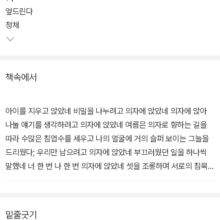
엎드린다
김행숙 시인의 예언대로 이 시집에 실린 51편의 시들은 우리가 전혀
정체
몰랐던 조금 더 먼 첨단과 깊이에까지 나아가고 있다. 그의 시를 이루
는 두 가지 큰 줄기는 바로, 성(聖)과 성(性)이다. 종교적 억압과 금
기, 오이디푸스 콤플렉스, 성적 도착, 착란과 분열 등을 통해, 이성적
책속에서
간섭이 발생하기 이전의 무의식을 날것 그대로 드러낸다.
아이를 지우고 앉았네 비밀을 나누려고 의자에 앉았네 의자에 앉아
나눌 얘기를 생각하려고 의자에 앉았네 여름은 의자로 향하는 길을
따라 수많은 침엽수를 세우고 나의 얼굴에 거의 슬퍼 보이는 그늘을
드리웠다; 우리만 남으려고 의자에 앉았네 부끄러웠던 일을 하나씩
말했네 너 한 번 나 한 번 의자에 앉았네 셋을 조롱하며 서로의 침묵을
조롱했네 언제든 일어설 수 있는 의자 위의 휴식이란 그런 것 뜨겁고
거저 받은 한 줌이란 그런 것 여름은 의자를 두고 돌아오는 길을 따라
수많은 잎을 떨구고 낙엽 밟는 걸음을 거의 슬픈 소리로 만들었다; 나
밑줄긋기