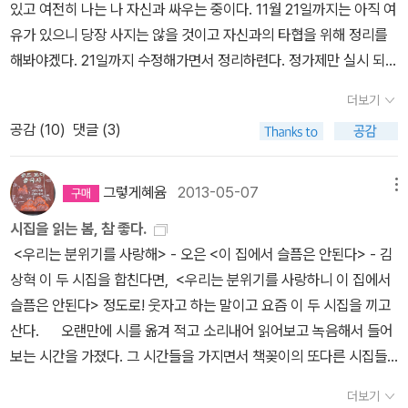
라니? 에이, 그게 뭐야섭섭해진 친구가 뾰족하게 내민 입술처럼어색
있고 여전히 나는 나 자신과 싸우는 중이다. 11월 21일까지는 아직 여
추천으로 책도 읽었고, 요즘 아이들에게는 가능하지 않을 시간이 아
한 시간을 뚫고 다가오는 그 뾰족함처럼제때 아닌 도착이 있다 그럼
유가 있으니 당장 사지는 않을 것이고 자신과의 타협을 위해 정리를
닐까 싶다. 스마트폰으로 검색하면 시도 나오고 소설도 나오고. 그건
에도 이어지는부모가 모르는 키스가 있고책에서 배운 적 없는 포옹이
해봐야겠다. 21일까지 수정해가면서 정리하련다. 정가제만 실시 되어
좋을 걸까. 좋은 시가 많았던 시집이다. 그러니까 내게는 그러했다. 아
있다 하지만 너무 시간이 없어서너무 바빠서 고치지 않는 마음이 있
보라지, 열심히 읽을 거라구!!!.....??? 읽겠지??^^;; 한길사의 인문도
름다우면서도 슬픈, 그러나 강한 기운이 전해지는 시집. 김상혁의 다
더보기
고내가 더 무너지게 되는 때가 있다 ​​(♪ 오늘의 음악 / BGM : 김상혁
서 할인에 이어 아트도서가 할인경쟁에 뛰어들었다. 좋은 책들이 그
른 시집은 읽어보지 않았으니 그의 시에 대해 할 수 있는 말은 많지 않
공감 (
10
)
댓글 (3)
시와 잘 어울리는, 룸 402 'FIN') ​ ​ [소설]17. 파
득하지만 비싼 책들이 많아 쉽게 지갑을 열지 못했었다. 야속하게 들
다. 좋아하는 시를 반복해서 읽는 것, 기록하는 것, 기억할 수 있다면
스칼 키냐르 『눈물들』ㅡ 키냐르 책은 안 살 수 없다. 없는 돈도 만들어
릴 수도 있지만 기회라면 기회... 개인적으로는 Art Idea 시리즈가 맘
더 좋을 것이다. 「어떤」이란 시가 참 좋아서, 계속해서 읽고 있다. 소
서 사고픈 작가!18. W. G. 제발트 『토성의 고리』ㅡ 드로잉노트를 주
에 들어서 책잔치 때에도 뒤적뒤적만 했었는데 이번엔 거의 모든 시
그렇게혜윰
2013-05-07
메뉴
리 내어 누군가에게 말하듯 말이다. ‘어떤 사람’이란 말 대신 누군가의
길래 냉큼ㅎ19~20. 민음 북클럽 에디션 : 안톤 체호프 『베로치카』 ,
리즈가 반값 할인 중이다. 그래도 다 살 순 없고 관심있던 분야에 대한
이름을 넣어 읽어 보기도 한다. 아니, 내 이름을 넣는다. 아침마다 만
시집을 읽는 봄, 참 좋다.
어니스트 헤밍웨이 『빗속의 고양이』21. 베르코르 『바다의 침묵』22.
구매가 이뤄질 것이다. 정치 관련 출판사인 책보
나는 나무의 놀라운 변화를 생각한다. 계절을 오롯이 껴앉는 나무
<우리는 분위기를 사랑해> - 오은 <이 집에서 슬픔은 안된다> - 김
앤절라 카터 『피로 물든 방』23. 오노레 드 발자크 『루이 랑베르』ㅡ
세 출판사의 할인도 시작되었는데 노무현 대통령에 대한 책들을 포함
들. 하나같이 슬픔의 왕들이에요 나에게도 병원이 필요하지만 나 같
상혁 이 두 시집을 합친다면, <우리는 분위기를 사랑하니 이 집에서
『나귀 가죽』과 함께 꼭 읽고 싶었던 발자크의 소설. 그의 유년 시절이
하여 살 만한 책이 많다. 민음사 패밀리세일이 이달 마지막
은 게 병원에 와도 되는 걸까, 이런 슬픔에도 치료가 필요할까, 동그랗
슬픔은 안된다> 정도로! 웃자고 하는 말이고 요즘 이 두 시집을 끼고
담긴 자전적 소설이라 더 기대.24~25. 귀스타브 플로베르 『부바르
주에 있는데 가지 못한다면 시집 할인전을 도모해도 좋겠다. 특별히
게 둘러앉았는데 나는 고개도 못 들고 (「슬픔의 왕」, 중에서) 너무 슬
산다. 오랜만에 시를 옮겨 적고 소리내어 읽어보고 녹음해서 들어
와 페퀴셰』 1, 2ㅡ 롤랑 바르트 『카메라 루시다』에서 귀스타브 플로베
살 책이 아니라(아마 팸세도 가지 않으려나???) 이미 사서 읽은 시집
플 땐 무서운 게 없더라네요 아무래도 내겐 공포를 지나질 수 있는 슬
보는 시간을 가졌다. 그 시간들을 가지면서 책꽂이의 또다른 시집들
르 『부바르와 페퀴셰』 얘기가 나와 가지고ㅜㅜ... 이 책 잊고 있었는데
중에 몇 권 추천해 본다. 세트류는
픔 같은 건 없으니까, 내가 무언가를 말해도 되는 걸까, 나의 멀쩡한
에게 손을 뻗치고 나는 지금 최승자 시인의 시집과 이준규 시인의 시
상기시켰어! 이것이 바로 꼬리에 꼬리를 무는 책 읽기.『보바리 부인』
사실 장바구니에 이미 담겨있는데 아무래도 반값을 해도 목돈이다보
더보기
집과 가족을 어떻게 설명할까 (「슬픔의 왕」, 중에서) 슬픔이 넘치는
집도 읽고 있다. 시집을 읽는 봄, 참 좋다. 네 권의 시집 모두