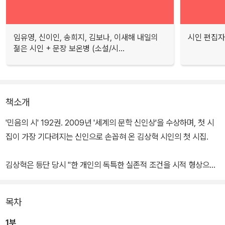
임유영, 신이인, 송희지, 김보나, 이새해 내일의
시인 편집자
젊은 시인 + 문장 보온병 (소설/시...
책소개
'민음의 시' 192권. 2009년 '세계의 문학 신인상'을 수상하며, 첫 시
집이 가장 기다려지는 신인으로 손꼽혀 온 김상혁 시인의 첫 시집.
김상혁은 등단 당시 "한 개인의 독특한 실존적 조건을 시적 형상으로
탁월하게 빚어내는 솜씨를 보여 준다."(문학평론가 서동욱), "그의 언
어는 학습이나 훈련을 초과하여 흘러나온다. 그는 우리가 전혀 몰랐
목차
던, 조금 더 먼 '첨단'과 '깊이'에까지 나아갈 수 있을 것이다."(시인 김
행숙)라는 호평을 받으며 큰 주목을 받았다.
1부