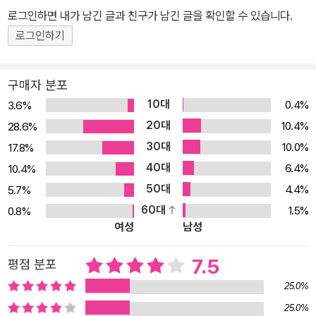
“우리가 전혀 몰랐던 조금 더 먼 ‘첨단’과 ‘깊이’에까지” 나아가고 있
로그인하면 내가 남긴 글과 친구가 남긴 글을 확인할 수 있습니다.
다. 그의 시를 이루는 두 가지 큰 줄기는 바로, ‘성(聖)’과 ‘성(性)’이
로그인하기
다. 종교적 억압과 금기, 오이디푸스 콤플렉스, 성적 도착, 착란과 분
열 등을 통해, 이성적 간섭이 발생하기 이전의 무의식을 날것 그대로
구매자 분포
드러낸다. 김상혁의 시 세계에는 여러 갈래로 나뉜 자아들이 끊임없
10대
0.4%
3.6%
이 배회하며 자신의 정체를 들여다보고자 한다. “내가 죽도록 훔쳐보
20대
10.4%
28.6%
고 싶은 건 바로 나예요”(「정체」)라는 진술처럼, 김상혁의 시는 근원
30대
10.0%
17.8%
적인 ‘나’에 대한 은밀한 관음증의 시선을 집요하게 보여 준다. “내가
40대
김상혁의 언어에 애착과 믿음을 가지는 것은 이런 언어는 결코 학습
6.4%
10.4%
으로는 얻을 수 없는 것이기 때문이다. 광기의 언어는 배워서 되는 것
50대
4.4%
5.7%
이 아니다. 태생적인 것이다. 김상혁의 언어가 가진 희소성에 주목하
60대
1.5%
0.8%
여성
남성
고 싶다.”라는 이원 시인의 말처럼 그가 뿜어내는 광기의 언어들은 학
습이나 훈련으로 얻을 수 있는 것이 아니다. 기성 시인들의 시를 흉내
7.5
평점 분포
내는, 그저 잘 다듬어진 시들 속에서, 그의 언어가 더욱 특별한 이유
다. ■ 울음을 틀어막듯 엎드려 슬픔을 봉인하는, 숭고하고 비루한, 엎
25.0%
드린 메시아의 탄생 김상혁 시인의 첫 시집 『이 집에서 슬픔은 안 된
25.0%