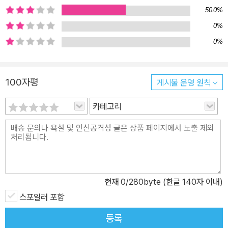
다』를 지배하는 풍경은 대부분 성적인 공포와 죽음의 세계이다. 훼손
50.0%
된 시체와 잘린 성기가 도처에 널려 있는, 광기와 재앙의 세계다. “꼬
0%
리를 갖고 싶은 아이들이 허리에 밧줄을 묶는다./ 양탄자 위에서 하혈
0%
하는 개가 주인이 흘린 정육(精肉)을 핥는다./ 여자들은 밤새 고깔을
다리며/ 이 집에서 슬픔은 안 된다,/ 이불 속에서도 안 돼./ 마을의 달
빛 속엔 온통 팔짱을 끼고 걷는 연습하는 남녀들/ 이 성기는 만지지
100자평
게시물 운영 원칙
않는다, 죽은 자를 슬퍼하는 자의/ 혹은 변소에 앉아 죽은 자에게 말
카테고리
을 거는 자의 오래된 곳에는 손대지 않는다.”(「사육제로 향하는 밤」)
허리에 밧줄을 묶은 아이들과 피를 흘리는 개가 돌아다니는 마을의
풍경은 살육과 폭력이라는 이 시집의 토대를 전형적으로 보여 준다.
이 풍경들이 꿈인지, 무의식인지, 환상인지, 해석하고 규정하는 것은
중요하지 않다. 이 시집에서 진짜 ‘나’와 진짜 ‘세계’를 찾아내는 일은
무의미하다. 나는 여기와 저기, 안쪽과 바깥을 구별 지음으로써 존재
현재
0
/280byte (한글 140자 이내)
하는 것이 아니기 때문이다. 김상혁의 언어는 어떤 경계를 만드는 것
스포일러 포함
이 아니라, 경계선 위에서 그 경계를 지우며 ‘나’를, ‘세계’를 무한히
등록
확대해 나간다. 김상혁은 정체성에 관한 인상 깊은 시편들을 보여 준