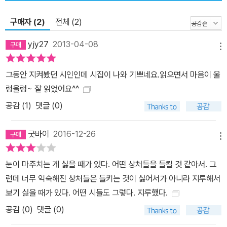
다. 그의 시 세계에는 삶을 편히 정박시킬, 어떤 고정된 자아도 없이
여러 갈래로 나뉜 자아들이 끊임없이 배회한다. “내가 죽도록 훔쳐보
구매자 (2)
전체 (2)
고 싶은 건 바로 나예요”(「정체」)라는 진술처럼, 김상혁의 시는 ‘나’에
yjy27
2013-04-08
대한 은밀한 관음증의 시선을 집요하게 보여 준다. ‘나’는 밀폐된 시공
메뉴
간 속에 숨어 있지만 동시에 일탈과 질주의 욕망을 지니고 있다. 그의
그동안 지켜봤던 시인인데 시집이 나와 기쁘네요.읽으면서 마음이 울
시가 고통스러운 내적 풍경을 다루면서도 경쾌한 리듬을 지닌 것은
렁울렁~ 잘 읽었어요^^
그 모순된 욕망에서 비롯된 듯하다. 내가 죽도록 훔쳐보고 싶은 건 바
공감 (
1
)
댓글 (0)
로 나예요 자기 표정은 자신에게 가장 은밀해요 원치 않는 시점부터
나는 순차적으로 홀홀히 눌어붙어 있네요 아버지가 만삭 어머니 배를
굿바이
2016-12-26
차고 떠났을 때 난 그녀 뱃속에서 나도 모를 표정을 나도 몰래 지었을
메뉴
거예요 어머니가 그런 아버지 코를 닮은 내 매부리코를 매일 들어 올
려 돼지코를 만들 때도 그러다가 후레자식은 어쩔 수 없다며 왼손으
눈이 마주치는 게 싫을 때가 있다. 어떤 상처들을 들킬 것 같아서. 그
로 내 머릴 후려칠 때도 나는 징그럽게 투명한 표정을 지었을 거예요
런데 너무 익숙해진 상처들은 들키는 것이 싫어서가 아니라 지루해서
여자에게 술을 먹이고 나를 그녀 안으로 들이밀었을 때도 다음 날 그
보기 싫을 때가 있다. 어떤 시들도 그렇다. 지루했다.
왼손잡이 여자에게 뺨을 맞았을 때도 내가 궁금해한 건 그 순간을 겪
공감 (
0
)
댓글 (0)
는 나의 표정이었어요 은밀하고 신비해요 모든 나를 아무리 잘게 잘