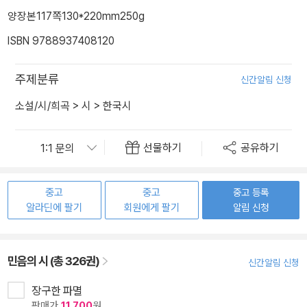
양장본
117쪽
130*220mm
250g
ISBN 9788937408120
주제분류
신간알림 신청
소설/시/희곡
>
시
>
한국시
선물하기
공유하기
중고
중고
중고 등록
알라딘에 팔기
회원에게 팔기
알림 신청
민음의 시 (총 326권)
신간알림 신청
장구한 파멸
판매가
11,700
원