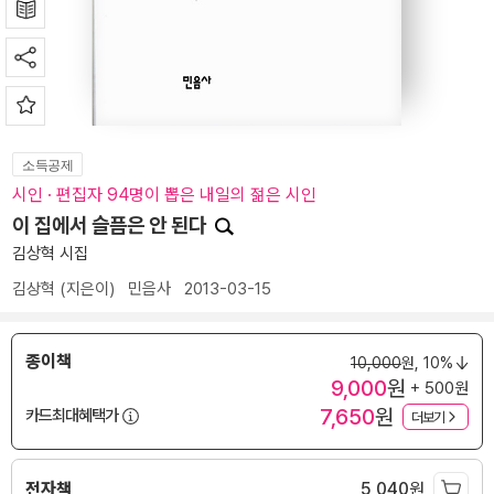
소득공제
시인 · 편집자 94명이 뽑은 내일의 젊은 시인
이 집에서 슬픔은 안 된다
김상혁 시집
김상혁
(지은이)
민음사
2013-03-15
종이책
10,000
원,
10%
9,000
원
+ 500원
7,650
원
카드최대혜택가
더보기
전자책
5,040
원