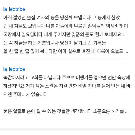
란히 앉았네 앉기 전에 키스하고 앉아서 키스했네 행진을 상상하며
결혼을 약속했네 시끄러운 젊음을 업신여겼네 여름은 매년 같은 소리
la_lectrice
를 들려주었다 의자에서 의자로 난 길을 따라 수많은 창문을 던졌다;
아직 젊었던 술집 여자의 등을 당신께 보냅니다 그 등에서 참았
의자에 앉았네 모든 여름을 거의 의자에 앉아 보냈네 의자의 그림자
던 내 겨울도 보냅니다 나를 아들이라 부르던 손님들의 택시비와 이
속에 마주앉아 손잡은 아이들을 보네 거의 슬퍼 보이는 한 줌의 여름
국땅에서 일요일마다 내게 주어지던 몇푼의 돈도 함께 보내지요 나
을 보네
는 꼭 저금을 하는 기분입니다 당신이 남기고 간 기록들
―「거의」
을 한 줄 한 줄 짚어 봅니다만 아마 실수로 빠진 내 이름이 오늘도 없
습니다 요즘 당신은 통 편지를 보내지 않지요
어릴 적 공터에 뛰던 플라스틱 말들을 당신께 보냅니다 그 위에서 견
la_lectrice
디었던 내 예감도 보냅니다 먼 나라에서 한번 당신을 본 적이 있지
똑같아지려고 교회를 다닙니다 주보로 비행기를 접으면 엄만 속상해
요 새벽이었고 당신은 내 가슴을 열고서 울기만 했습니다 결국 유사
하셨지만요 거기 적은 소원은 지킬 만한 비밀 치마를 뜯어 만든 내 바
한 아침을 맞이하며 나는 사과나무 사이를 뛰어다녔습니다 종종 나무
지엔 주머니가 없습니다
의 배후에서 당신을 봅니다만 그것은 비밀에 부칩니다 나는 말을 못
하는 일에 익숙하지요 사랑하는 사람들은 나를 금방 비밀로 삼았습니
붉은 얼굴로 손에 쥘 수 있는 것들만 생각합니다 소문으론 허기를 감
다
추지 못해서요 버짐이 정오 수돗물로부터 집요하게 전염됩니다 아이
들은 돌려 말할 줄을 몰라나를 별명으로 불렀습니다.