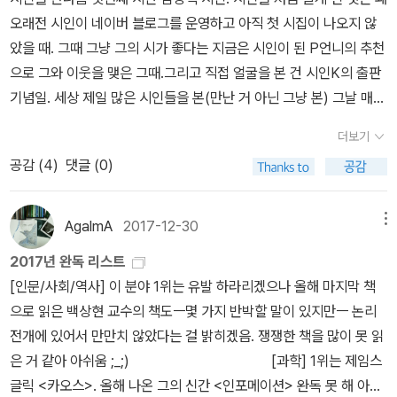
않으려니, 너무나 힘들었다. 나는 한 얼굴의 속을 보기가 무서웠다. 그
의 시 안에서 묘한 위로를 얻는다. 그의 진정성 어린 언어는 그토록 강
오래전 시인이 네이버 블로그를 운영하고 아직 첫 시집이 나오지 않
러나 그보다 얼굴이 없는 상처 난 맨머리를 볼까 봐 훨씬 더 무서웠다.
력하고 독특한 방식으로 우리를 위로한다.
았을 때. 그때 그냥 그의 시가 좋다는 지금은 시인이 된 P언니의 추천
ㅡ 릴케 『말테의 수기』(열린책들) '그렇지만 당신은 그 걸인에게 돈
으로 그와 이웃을 맺은 그때.​그리고 직접 얼굴을 본 건 시인K의 출판
을 주었지요?''네, 그래서요? 나는 나 하고 싶은 대로 했습니다. 나는
기념일. 세상 제일 많은 시인들을 본(만난 거 아닌 그냥 본) 그날 매우
두려웠고, 바로 그게 진실입니다. 난 그 상황이 거북스러웠죠. 구구절
가까이 앉아 있었고 난 아마 들뜨거나 혹은 부적응으로 얼토당토않은
절 변명 늘어놓는 걸 입막음하려고 그에게 그 적은 액수를 건넨 겁니
더보기
말들을 뱉었을 가능성이 많은 그날.​그리곤 트친이 되고 그렇게 간간
다. 개인적 반응이라는 사항 역시 고려에 포함해야 할 테죠.''당신은
공감 (
4
)
댓글 (0)
히 시인의 일상과 거침없는 문장을 구경하고 간혹 건네던 그런 사이.​
신경질적인 사람이로군요. 그렇죠?''만약 내가 거절을 했다면, 그 경
그가 시에 대하여 이야기한다면 어떤 내용일까, 궁금했다.그의 시를
우 나는 그에게 특정 부서를 방문하도록 권유하거나 그가 어려움
더 알아볼 수 있는 시간이길 기대했지만 그는 강연에서 자신의 시를
AgalmA
2017-12-30
메뉴
에 처하게 된 이유들에 대해 자세히 물었어야 했겠지요. 그를 설득하
다루지 않는다고 했다. 대부분의 시인들이 그러하다고 했다. 아, 이건
려고 애써야 했을 거란 말입니다. 그런데 과연 무엇을 설득한다는 겁
2017년 완독 리스트
낭독회가 아니었지! 다시 각잡고 유인물을 보니 이영광, 박상순, 박준,
니까? 터무니없는 일이에요. 나는 그의 말에 복종함으로써 사안을 최
[인문/사회/역사] 이 분야 1위는 유발 하라리겠으나 올해 마지막 책
김민정, 권혁웅, 황인찬, 김행숙의 시가 있음. 시인은 박상순과 김행숙
소한의 경비로 매듭지었습니다.'ㅡ 모리스 블랑쇼 『지극히 높은 자』,
으로 읽은 백상현 교수의 책도ㅡ몇 가지 반박할 말이 있지만ㅡ 논리
의 시를 너무나 좋아한다고 했음. ​특강의 주제는 <시는 당신을 닮는
1장 2. 미셸 앙리 『물질 현상학』3. 루스 베네딕트 『문화의 패턴』4.
전개에 있어서 만만치 않았다는 걸 밝히겠음. 쟁쟁한 책을 많이 못 읽
다> 그리고 소주제는 당신의 사랑, 불안 어쩌고저쩌고였으나 사실 그
유디트 살란스키 『머나먼 섬들의 지도』ㅡ 이런 독특한 접근의 인류학
은 거 같아 아쉬움 ;_;) [과학] 1위는 제임스
게 중요하지는 않아보임. 거기에 살짝 집착(?)하는 모습을 보았을 때
책 좋아한다. 5. E. E. 커밍스 『이것은 시를 위한 강의가 아니다』​​
글릭 <카오스>. 올해 나온 그의 신간 <인포메이션> 완독 못 해 아쉽
그의 이력에 교사가 있어야 할 것 같았음. 시인 자신도 수강자들을 보