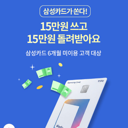
도서관 일지앤드류 솔로몬의 우울증 치료 자전적 어드벤처 이야기
물> 그래 함께 살아가는 식물아, 네가 날 좀 봐주면 안되겠니? 날 위
『한낮의 우울』 을 유익하게 읽었기에 이번에 나온 『경험수집가의 여
해 좀 건강히 잘 버텨주렴 ㅠㅠ 이렇게 말하고픈 마음이 들 정도이다.
행』도 꼭 읽어 보고 싶었다. 이 작가는 왜 늘 벽돌 책이냐😭읽다가 진
오은 시인을 비롯 많은 사람들이 자신과 함께 사는 식물들과의 삶을
도 안 나가면 알라딘 e book 특가 30일 2900원 교양팩 2에 이 책
꺼내어 보여준 이 책이 참 궁금하다. 나도 함께 살 수 있으려나? - 알
이 있으므로 그걸 살 예정.​리처드 파워스 『오버스토리』ㅡ 처음 나왔
라딘가 11,700원 4. <라일락과 고래와 내 사람> 1998년 문학동네
을 때 좀 궁금했는데 최근에 2019년 퓰리처상 받았다니 안 읽어 볼
신인상을 수상하고 등단한 김충규 시인의 유고 시집이다. 작년에 마
수 없겠음.​에드윈 A. 애벗 『주석 달린 플랫랜드』ㅡ 소장하고 있는 『플
흔 일곱의 나이로 세상을 등진 시인이 차마 보지 못했던 시집을 우리
랫랜드』와 비교하기 위해 대출. 확실히 좀 더 촘촘한 해설로 이해를
만 보는 것이 미안하다. 표제시만 보아도 뭔가 아픔이 밀려온다. 그런
돕는다. ​​ 🌵 2019 민음 북클럽 9기 🌵올해는 어디에도 안 얽
데 제목에 '라일락'도 들어가고 '내 사람'도 들어가는 걸 보니 시인은
매이고 자유롭게 책을 읽고 싶었으나 민음 북클럽 굿즈를 보자마자
따뜻한 사람이었을 것 같다는 느낌이 든다. - 알라딘가 7,200원 라
와장창 무너짐oTL가입선물로 받을 책 고르는데 내가 찜한 책은 전
일락과 고래와 내 사람 라일락이 보일락 말락 어디에 숨었니? 내 사
부! 선택할 수 없어서 화가 났다. 참 신기한 일.다른 출판사 세계문학
람 공기가 삭아내리는 소리 라일락 향기 지독해서 숨어버린 거니? 내
전집에서 없는 책이라 더욱 민음사에서 사야 하는 책인데 내부 방침
사람 라일락을 가진 집의 지붕 위에 찌그러진 심장 반쪽 다급히 숨은
상 팔 수 없다는 통보를 받고.... 휴, 고르는데 정말 애먹었다. ​ • 민음
거니? 내 사람 저 집은 죽은 고래 저 심장은 고래의 각혈 덩어리 내가
사 세계문학전집조지프 헬러 『캐치 22』1, 2권​• 민음 세계 시인선베
먼바다에서 잡아온 고래가 라일락 향기에 죽었다 내가 이 세상에 낳
르톨트 브레히트 『서정시를 쓰기 힘든 시대』- 짧고 강렬한 울림!​<국
아보지 않은 희미한 딸이 멀리서 손짓하는 한참 오후 눈 비벼보면 아
뒤로가