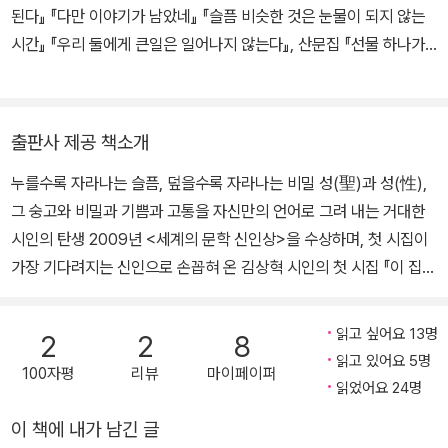
이 몸에서 어떤 슬픔도 새어 나가서는 안 된다. “이 집에서 슬픔은 안
도 모른다. 가도 가도 끝없는 피의 벌판일지도 모르지만, 인간으로 존
된다』 『다만 이야기가 남았네』 『슬픔 비슷한 것은 눈물이 되지 않는
된다.” 아, 아……. 슬픔을 누를수록 슬픔이 몰래 자라고, 비밀을 덮을
재하지 못할 수도 있겠지만.
시간』 『우리 둘에게 큰일은 일어나지 않는다』, 산문집 『선물 하나가
수록 비밀이 몰래몰래 자라서, 어느덧 당신은 거대하다. 아, 아…….
놓이기까지』 『파주가 아니었다면 하지 못했을 말들』 등이 있다. 박인
성문학상, 김춘수시문학상, 구상문학상, 현대문학상을 수상했다. 세
종사이버대학교에서 시를 가르치고 있다.
출판사 제공 책소개
누를수록 자라나는 슬픔, 덮을수록 자라나는 비밀 성(聖)과 성(性),
그 숭고와 비밀과 기쁨과 고통을 자신만의 언어로 그려 내는 거대한
시인의 탄생 2009년 <세계의 문학 신인상>을 수상하며, 첫 시집이
가장 기다려지는 신인으로 손꼽혀 온 김상혁 시인의 첫 시집 『이 집에
서 슬픔은 안 된다』가 출간되었다. 김상혁은 등단 당시 “한 개인의 독
특한 실존적 조건을 시적 형상으로 탁월하게 빚어내는 솜씨를 보여
읽고 싶어요 13명
2
2
8
준다.”(문학평론가 서동욱), “그의 언어는 학습이나 훈련을 초과하여
읽고 있어요 5명
100자평
리뷰
마이페이퍼
흘러나온다. 그는 우리가 전혀 몰랐던, 조금 더 먼 ‘첨단’과 ‘깊이’에까
읽었어요 24명
지 나아갈 수 있을 것이다.”(시인 김행숙)라는 호평을 받으며 큰 주목
이 책에 내가 남긴 글
을 받았다. 김행숙 시인의 예언대로 이 시집에 실린 51편의 시들은