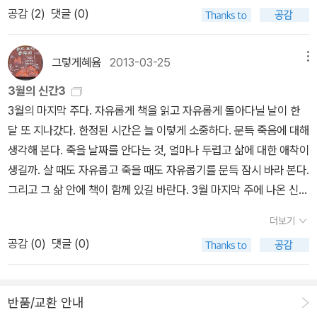
이랑 『감정교육』(1, 2권)도 다 읽었으니 얘도 이젠 읽을 때가 되었다.
니 적립금 문제도 있으니 여러번에 나눠서 ㅋㅋㅋ 나, 되게 알뜰해~~
공감 (
2
)
댓글 (0)
세상, 절망이 차오르는 세상에 이런 시는 어떤 위로가 될까. 아무것도
읽다보면 좋은 시가 많아 귀퉁이가 다 접혀버릴 것 같아 꾹꾹 참지만
다행히 책값이 싸다! 권당 정가 6900원! 요즘 나오는 시집보다 싸잖
^^ 일시할인은 그때그때 사는 게 좋다. 지난 번에 한번 놓친 게 뼈아
아닌 존재로 살아가는 이들처럼 슬픔에 무뎌진 삶을 어떻게 달랠 수
그래도 접혀진 시들이 많아 행복하다. 이 시들 중에 어떤 시를 옮겨
음! 그런데 너희들은 새 책인데 왜 헌책 느낌이냐; 얼마나 사람들이 안
픔.. 이미 사보고 좋아서 추천하고픈 책은 향후
있을까. 어떤 시는 그렇다. 시를 읽노라면 눈물이 나고, 시를 읽노라면
적고, 또 소리내어 읽어볼까? 그런 행복한 고민으로 시간을 보내다
그렇게혜윰
2013-03-25
메뉴
찾았으면... 오구오구, 불쌍한 것들. 아무튼 다음 달 문학 분야 독서 1
수정하며 골라볼 예정이다.
가슴이 먹먹해진다. 언제부턴가 여름이란 단어를 사랑하고 있는 걸
결국 오은 시인의 <인과율>과 김상혁 시인의 <올라가는 열매>를 옮
순위. 26~27. 조지프 헬러 『캐치-22』 1,2 28. 피에르 파올로 파솔
3월의 신간3
확인한다. 여름을, 그냥 지나칠 수 없으니 말이다. 무성한 풀들, 생명
겨적기로 한다. 그리고 접혀진 시들은 결국, 다 소리내어 읽어보고 녹
리니 『폭력적인 삶』29. 아고타 크리스토프 『존재의 세 가지 거짓말』
3월의 마지막 주다. 자유롭게 책을 읽고 자유롭게 돌아다닐 날이 한
력 넘치는 식물들의 천국 같은 계절. 그 안에서 나도 그들에게 기대어
음해 보고 혼자 있을 때 들어보게 되지 않을까?지금도 벌써 5편의 시
ㅡ 예전 책으로 1~2부만 읽고 끝을 못 봤다. 30. 로베르트 무질 『생
달 또 지나갔다. 한정된 시간은 늘 이렇게 소중하다. 문득 죽음에 대해
살아가고 싶은 욕망이 자란다. 그 여름이 내가 알지 못하는 여름일지
가 녹음되어 있는데 들을 때마다 시가 내 것이 되어 가는 것 같다. *
전 유고/어리석음에 대하여』ㅡ 그의 문체가 맞는 사람은 그의 책을
생각해 본다. 죽을 날짜를 안다는 것, 얼마나 두렵고 삶에 대한 애착이
라도. 그렇지만 네가 밟은 것, 밟아서 더 깨뜨린 것, 더 깨뜨려서 흩어
어쩌면, 분명 나는 모든 사람그중 요즘은 아이가 되기 위해 아이를 낳
계속 사보게 된다. 32. 정지돈 『우리는 다른 사람들의 기억에서 살 것
생길까. 살 때도 자유롭고 죽을 때도 자유롭기를 문득 잠시 바라 본다.
진 것, 그런 지겨운 것이 죽은 새, 웅덩이, 부서진 울타리, 뒹구는 손을
은 사람. * 이 시와 <옛날 사람에게>의 분위기가 좋았다. 슬프다는
이다』 ㅡ 밀리의 서재 오리지널 단편 정지돈 <무한의 섬> 재밌게 읽
그리고 그 삶 안에 책이 함께 있길 바란다. 3월 마지막 주에 나온 신간
덮어준다. 풀과 꿈을 키워준다. 다가올 여름과 지나간 여름 사이 슬픔
말이 그렇게 슬프지만은 않았다. 시심 돋는 봄, 여름이 오기 전에 시심
어서(그의 소설답지 않게 꽤 서사적) 워크룸 프레스에서 나온 그의 단
(어쩌면 그보단 좀 더 일찍 나왔을 수도 있는^^)을 소개해본다. 1. <러
이 있다면 너는 오늘과 슬픔 사이에 있고 싶다. ( 「너의 여름 속을 걷
으로 마음을 꾹꾹 채워넣어야 겠다.
더보기
편 모음집 『우리는 다른 사람들의 기억에서 살 것이다』 구매. 언제 읽
시아 문학의 맛있는 코드> 세계 문학이 출판 붐이 일었다고 하고 그
는 사람에게」, 중에서) 저녁은 헤어지기 좋은 시간이다. 지치기도
공감 (
0
)
댓글 (0)
어도 이렇게도 소설이라 말할 수 있는 거군 싶은ㅎ 에세이 스타일 제
에 대해 여러 전문가들이 대담을 하는 글도 읽어본 적이 있다. 그 안을
쉬운 시간이구. 하지만 제 손으로 머리칼을 털며 고갤 숙이고 있는 장
프 다이어 소설과 비슷한 구석도 있고.33. 『2019년 제 10회 젊은작
들여다보면 요즘 세계 문학의 대세는 '러시아 문학'인 것 같다. 사실
면만으로 떠오르게 된다. 이런 말도 가능하다. 내가 매일 현관으로 쓰
가상 수상작품집』ㅡ 매년 읽다 보니 건너뛸 수 없는 소설집. 한국인,
난 잘 모르는 분야이지만 나 역시 러시아 작가의 소설을 몇 편 읽고,
러지며 쏟은 별과 모래를 아침마다 네가 예쁘게 비질한다고. (「가정」,
반품/교환 안내
한국 소설가들의 시대 정서를 읽는 바로미터이기도. 34. 너새니얼 호
머리 집어 뜯어가며 어려운 말로 된 전문 서적에 도전해본 적도 있지
중에서) 아침을 기대할 수 있는 저녁, 헤어지기 좋은 시간이면서 만