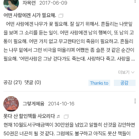
승의 목은 어둠 속에서 계속 자란다는 것 빛으로 다가갈 땐 똑바로 걸
러 책을 리스트에 넣어뒀는데 다와다 요코 『영혼 없는 작가』와 이 시
자목련
2017-06-09
메뉴
내년엔 좀 더 묵직한 책 읽기를 해야겠다고 반성. 완독이 안 되고 있는
을 수 없다기계는 어두운 곳으로 불빛을 낸다 그쪽으로 행진하는 자
집도 꼭 소장하고팠던 목록.16. 김상혁 『슬픔 비슷한 것은 눈물이 되
책이 거의 그런 책;;;;
어떤 사람에겐 시가 필요해.
들을 낸다오늘 한쪽 눈을 가리고 내일은 그 반대쪽의 세계를 가리듯
지 않는 시간』어쩌다 보니 그의 시집을 다 가지게 되었다. 『이 집에서
어떤 사람에겐 나무가 꽃 필요해. 잘 살기 위해서. 흔들리는 나뭇잎
이언젠간 낮에서 밤으로만 걸어가는 아이를 낳을래 제 그림자 같은
슬픔은 안 된다』(민음사), 『다만 이야기가 남았네』(문학동네 시인선)
을 보며 그 소리를 듣는 일이. 어떤 사람에겐 남의 행복이, 또 남의 고
건 사랑할 수 없는이런 나를 반복할 수 없고 하나의 연인만을 가질 수
두 시집에 대해서도 이런저런 기록을 남겼는데 이번 현대문학 핀 시
통이 필요해. 어떤 가치 없고 무고한타인의 죽음이 필요하고. 흔들리
있는 당신과의 전말은 다음과 같다; 가로등 빛 아래서 더러운 물을 핥
리즈 시인선 『슬픔 비슷한 것은 눈물이 되지 않는 시간』도 좋았다.거
는 나무 밑에서 그런 비극을 떠올리며 어쨌든 좀 슬픈 것 같은 순간이
으며 욕망하는 검은 개들을 보았습니다. 그런 밤이면 우리는 서로의
기서 뽑은 오늘의 시 「고치지 않는 마음이 있고」 ​엄마가 필요한 때가
필요해. ‘어떤사람은 그냥 걷다가도 죽는대. 사랑하다 죽고. 사랑을 나
가슴을 입속에 넣었지만 아무도 심장 뛰는 소리에 밤새 귀를 기울일
있고아빠가 필요한 때가 있다어제는 책 몇 권이 필요해 서점에 갔다
누다가 기쁨이 넘쳐서 죽고. 산에서 죽고. 바다를 건너다 죽는대.’어떤
수는 없습니다너의 왼쪽 눈에서는 비가 내렸고 내 오른손 바닥엔 차
서점에서 책에 빠진 친구가 빛나는 때가 있고다 읽지도 못할 책을 욕
더보기
사람에겐 행복이 필요해. 꼭 나무를 보듯 불행이필요하고. 어쨌든 어
가운 결정이 쌓였다개는 슬프지 않다 개는 그럴 때 주먹을 쥘 수 없다
심껏 담아 온 내가 더 빛나는 때가 있다그렇게 쌓아둔 물건이 필요한
공감 (
21
)
댓글 (0)
떤 믿음, 소망, 관용, 이런저런 이야기가 필요해. 그 이야기에 등장하
ㅡ 김상혁 Loro's 오랜만/ '너의 왼쪽 눈에서는 비가 내렸고 내 오
때가 있다그렇게 방치된 집이 부모와 물건보다 더 필요한 때가 있다
는 자신, 옆 사람, 어떤 사람그것도 아니면 크든 작든 사람을 닮은 그
른손 바닥엔 차가운 결정이 쌓였다' (김상혁) 싯구 때문에 생각나 가
사랑해, 나도 사랑해요, 대문 앞에서 인사하고 돌아섰는데내 속에 너
무엇의 기쁨과 슬픔이. 우리에겐 우리와 비슷한 형상에 대한 사랑이
그렇게혜윰
2014-10-16
메뉴
져왔다. Loro's - 너의 오른쪽 안구에서 난초향이 나 Loro's - 비
무 사랑이 없어서 놀라는 때가 있고그럴 때 필요한 좋은 음식점이 중
필요해.어떤 나쁜 마음이라도. 잘 살기 위해서. 조각난 팔과 다리.터지
행
심가에 있다막히는 길 뚫고 차로 몇 시간을 달려서먹어요, 그럼 먹을
못다 산 할인책들 사오리다 ♬
고 일그러진 얼굴에 대한 말이 꼭 필요해. (「어떤」, 전문) 학창시절에
게요, 퇴근길 식탁은 가끔 이렇게 다정한데엄마, 아빠, 친구 모르게 두
현재 10월도서구매금액이 30만원을 넘었고 알뜰히 산것을 감안하면
시를 암송하던 때가 있었다. 고등학교 입학이 결정되고 자유로운 시
꺼워지는 어둠이 있다두꺼워지는 침묵이 있다 하지만 두꺼운 침묵이
50권은 너끈히 될 것 같다. 그럼에도 불구하고 아직도 못산 책들이
간이었다. 지금과는 다른 시대였기에 가능했을 시간. 국어 선생님의