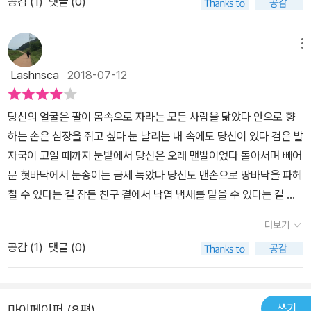
공감 (
1
)
댓글 (0)
몇이나 있을까요? 《이 집에서 슬픔은 안 된다》를 읽으면서 ‘이 집’하
소란함을 씻는 동안”(「남겨질 여자에게 남김?), “이렇게 등을 돌리고
고 ‘슬픔’이 무엇을 나타내는가 하고 한참 생각해 보았습니다만, 아무
누우면 강함은 너의 침묵 속에 있다. 고요함은 나에게 네가 울고 있을
래도 ‘수수한 사람들 여느 살림집’이나 ‘낮고 작은 자리에서 조용히 살
것 같은 기분을 들게 한다.”(「싸움」) 등에서 볼 수 있는 것처럼, 많은
메뉴
아가는 사람·시골에서 풀꽃나무를 사랑하며 지내는 사람이 마주하는
작품에서 2인칭 ‘너’가 등장하지만, 이것은 일반적인 소통 혹은 대화
Lashnsca
2018-07-12
슬픔’하고는 멀구나 싶습니다. 온갖 사람이 있기 마련이니 마치 자랑
가 아니다. 화자인 ‘나’는 말을 건네지만, 청자인 ‘너’는 침묵하기 때문
이나 하듯 밤새 집 안팎으로 환하게 불빛을 밝히는 집이 있고, 해가 저
이다. 그래서 곳곳에 ‘너’가 있음에도 듣는 이는 명확하지 않다. 이렇
당신의 얼굴은 팔이 몸속으로 자라는 모든 사람을 닮았다 안으로 향
물면 불을 켜더라도 가볍게 켤 뿐 일찌감치 하루를 마감하고 아이들
듯 규정되지 않은 ‘너’는 오직 ‘나’로 인해서 지칭되고 설명된다. 김상
하는 손은 심장을 쥐고 싶다 눈 날리는 내 속에도 당신이 있다 검은 발
하고 새근새근 꿈나라로 가는 집이 있어요. 눈이 부시게 불빛을 밝히
혁의 시에서 느껴지는 폭력성은 이러한 맥락에서 이해될 수 있다. 김
자국이 고일 때까지 눈밭에서 당신은 오래 맨발이었다 돌아서며 빼어
는 삶을 누린다면, 이러한 삶대로 글을 씁니다. 서울스럽겠지요. 해가
상혁 시의 특징 중 하나는 바로 말투의 특이성이다. 그는 그만의 독특
문 혓바닥에서 눈송이는 금세 녹았다 당신도 맨손으로 땅바닥을 파헤
지면 굳이 불을 켜지 않거나 ‘백열전구’를 살짝 켜고서 별빛을 누리는
한 어법을 지녔다. 그의 어법은 문장을 병치하고 충돌시키는 방식을
칠 수 있다는 걸 잠든 친구 곁에서 낙엽 냄새를 맡을 수 있다는 걸 나
삶이라면, 이 삶결대로 글을 씁니다.ㅅㄴㄹ그러니까 말할 수 없었다 /
사용한다. 그의 시는 명확하고 분명하지 않아, 가까이 다가가 읽어 내
는 몰랐다 먼 옛날 당신이 언덕에 심은 나무는 한 치도 자라지 않았다
왜 그런 것인지 대답할 수 없는 슬픔은 / 금지되곤 햇다 내가 치마를
기에 결코 쉽지 않은 시임에는 분명하다. 하지만 그 모호함과 불투명
더보기
그대로 더운 무덤에서 걸어 나갔는가 입구를 막았던 바위가 식으면
입고 죽어 있다 해도 / 집에서 불쌍해지는 건 내가 아니었다 / 그건 이
함이 우리에게 거부할 수 없는 매력으로 다가온다. “꼭 시를 써야 하
공감 (
1
)
댓글 (0)
당신은 나를 만나는가 내가 화분에 키우는 유령들도 당신과 함께 빵
상한 일이지만 / 어머니는 매일 일을 나갔다 (학생의 꽃/19쪽)당신이
는 내적인 갈구가 보인다. 김상혁의 시에는 내면에서 잘 꺼내지지 않
을 뜯고 싶다 중심을 만지지 않아도 뜨거운 몸을 뒤집어쓰고 소원해
좋아 조롱하는 입꼬리, 비뚤어진 그 젖꼭지가 좋아 사해처럼 고이고
는 기억과 정서를 끈질기게 물고 늘어져 거기서 무언가 본질적인 것
진 손길에 대하여 녹색 태몽에 대하여 이야기하자 당신을 더 닮지 못
악취 나는 물이 좋아 당신이 너무 좋아 글로벌한 당신 유니크한 당신
을 끌어내려는 힘이 보인다.”라는 김기택 시인의 말처럼, 그의 시에는
쓰기
마이페이퍼 (8편)