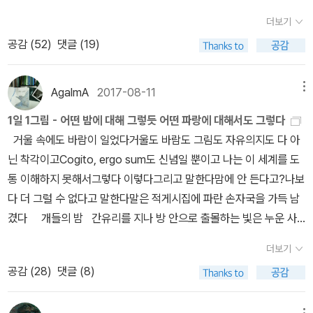
[과학]6. 마빈 민스키 『마음의 사회』ㅡ 말 많은 인공지능에 대해
다잉~ 더글러스 호프스태터 <괴델, 에셔, 바흐 : 영원한 황금 노끈>
며 헛헛한 웃음을 보임. 추측건대 수강자 최고 나이 80대임. 하하하!
더보기
대표 주자로 꼽을 수 있는 마빈 민스키 책을 안 읽을 수 없겠기에.7.
내년을 기다려라! (이봐, 이렇게 당당히 말해도 되는 거야;;;)
이런 강의 너무나 힘든 강의. 토닥토닥!시대가 변해서 시에서 다루는
공감 (
52
)
댓글 (19)
대니얼 샤모비츠 『은밀하고 위대한 식물의 감각법』ㅡ 식물을 좋아해
[자기계발/경제] <우아한 관찰주의자> 단 한 권 완독이지만;
사랑도, 가족도 그리고 표현도 달라지는 것이라는 말에 공감. 사실 이
서 식물 연구 책은 특히 내 호기심을 자극한다. 안 살 수 없징!8. 이종
좋았다. 테일러 피어슨 <직업의 종말>은 경제서인데 나는 자기계발
말만 가지고 가도 이날의 특강은 성공적! 게다가 나는 박상순이라는
관 『포스트휴먼이 온다』ㅡ 도서관에서 빌려 읽었는데 인공지능 책
서로 분류. [시] 1위는 처음 생각했던 대로 변함없이 심보선 <
AgalmA
2017-08-11
메뉴
시인을 김상혁 시인을 통해 처음 접하는데 매력적임. 어머, 그러고 보
읽을 때 참고할 게 있을 거 같아 소장용으로 구입. 이 책 좋다고 추천
오늘은 잘 모르겠어> 이렇게 말하는 사람이 대체로 일등 먹지요...
니 나도 명사로 글을 종료하는 중임. '-음'은 아니지만^^시인이 시를
1일 1그림 - 어떤 밤에 대해 그렇듯 어떤 파랑에 대해서도 그렇다
했었는데 58회 한국출판문화상 저술-학술 부문 수상하셨더군요^^9.
[소설] 1위는 역시 도스토예프스키! <악령>이
설명하는 것에 대체로 공감. 시를 굉장히 밝고 정확하게 낭독함. 내 경
거울 속에도 바람이 일었다거울도 바람도 그림도 자유의지도 다 아
김동규 / 김응빈 『미생물이 플라톤을 만났을 때』ㅡ 김상욱 교수 등 최
가장 기억에 남는다. 5대 장편 소설 읽기 마무리 못했지만 계속 읽고
험상 O시인 다음으로 밝게 읽는 시인이었음. 그러나 그보단 정확성이
닌 착각이고Cogito, ergo sum도 신념일 뿐이고 나는 이 세계를 도
근 한국 과학자들 책이 맘에 들어서 관심을 가지고 읽기로 했다. 이 책
있는 중. 내년 초 마무리 지을 예정. <전쟁과 평화> 난 왜 이리 재미가
더 인상적임. 들으면서 아나운서인줄. 시인은 일부러 그렇게 읽는다
통 이해하지 못해서그렇다 이렇다그리고 말한다맘에 안 든다고?나보
은 주제도 흥미롭기도 해서.​​ [시]10. 아틸라 요제프 『일곱 번째
없지.... 초반 장벽 있는 책 같음. 톨스토이 읽다가 도선생에게 가면 바
고 함. 시인의 세계에서 생각없이 이루어지는 것은 무엇일까,에 대하
다 더 그럴 수 없다고 말한다말은 적게시집에 파란 손자국을 가득 남
사람』ㅡ 아틸라 요제프 시집 이제야 영접.11. 베르톨트 브레히트 『서
로 재미 만끽~ [에세이]언제 읽어도
여 잠시 생각함. 시인의 말처럼 시인은 생각하는 시간이 많은 사람들,
겼다 개들의 밤 간유리를 지나 방 안으로 출몰하는 빛은 누운 사
정시를 쓰기 힘든 시대』12. 알렉산드르 블로끄 외 『삶은 시작도 끝도
이 분야 1위는 페르난두 페소아 <불안의 책>이 될 것임. 몽테뉴를 빨
그러하기에 작은 행동 짧은 글 하나에도 생각이 담겨있는 것은 분명
람에게 천장을 새삼스럽게 만든다. 자식을 낳으면 더 오래 사는 기분
없다』13. 세사르 바예호 『오늘처럼 인생이 싫었던 날은』ㅡ 내가 가진
리 읽어야 하는데.... [예술 & 동화 & 그패픽 노블] 1위는
더보기
함. 시인들을 부담주려고 한 말은 아님. 오늘의 정리 끝! 아니지, 진짜
입니까어두운 곳에서는 끊임없이 누군가 키스를 한다 끊임없이 누군
구판 『희망에 대해 말씀드리지요』(문학과 지성사)와 비교하기 위해
강석경 <일하는 예술가들>. 열화당이 재판 내길 촉구함! 한국 예술가
공감 (
28
)
댓글 (8)
정리의 끝은 박상순의 [슬픈 감자 200그램]을 읽고 난 그 후임.
가 오줌을 눈다골목을 빠져나가는 비명이 들린다면 어떤 사람은 자기
구매.14. 기형도 시전집 『길 위에서 중얼거리다』ㅡ 결국 삼ㅎㅎ;15.
와의 깊이 있는 인터뷰! * 종합 읽고 있는 중인 70
만을 쳐다보던 짐승을 견디지 못했다는 것 그가 사라진 방향으로 짐
이영주 『차가운 사탕들』ㅡ 신형철 『슬픔을 공부하는 슬픔』을 읽고 여
여 권 책을 빼고 완독으로만 계산하면 3일에 한 권 꼴로 읽는 셈인데