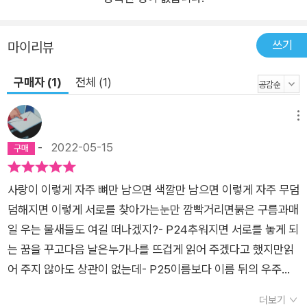
으로 회귀하는 성숙한 인간의 모습을 탐구한다. 슬픔과 고통으로
서의 사랑이 숙성과 무한한 시공으로의 심연을 거쳐 더 큰 사랑으
쓰기
마이리뷰
로 돌아오는 과정은 인간에게 고통의 의미가 무엇인지에 대한 한
조각 답인 것도 같다. “늘 견디지 못하고 세상으로 나오는 굽은
구매자 (1)
전체 (1)
못”이 “나선형”인 것처럼 최문자 시의 사랑의 행로 역시 순환적
반복을 통해 원주를 넓히며 더 큰 사랑으로 회귀한다. 고통받는
메뉴
인간만이 더 큰 사랑으로 회귀할 수 있을 거라는 숭고한 탐구로
-
2022-05-15
최문자의 시 역시 회귀한다.
사랑이 이렇게 자주 뼈만 남으면 색깔만 남으면 이렇게 자주 무덤
덤해지면 이렇게 서로를 찾아가는눈만 깜빡거리면붉은 구름과매
일 우는 물새들도 여길 떠나겠지?- P24추워지면 서로를 놓게 되
는 꿈을 꾸고다음 날은누가나를 뜨겁게 읽어 주겠다고 했지만읽
어 주지 않아도 상관이 없는데- P25이름보다 이름 뒤의 우주가
얼마나 무거운지?누구 이름 하나 지우기가 이렇게 눈물이 난다-
더보기