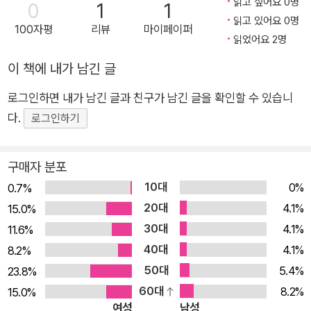
읽고 싶어요 0명
0
1
1
는 사랑은 개인의 경험에서 출발해 가족적, 공동체적 층위를 거쳐
읽고 있어요 0명
100자평
리뷰
마이페이퍼
신이라는 종교적 층위로 상승하는 모습을 보인다. 구체적으로 나
읽었어요 2명
타나는 사랑의 보습은 대상과의 충만한 합일이 아니라 상실하거
이 책에 내가 남긴 글
나 훼손된 관계에 대한 회상이나 회한으로 점철되어 있다. 사랑의
상실과 좌절에서 촉발되는 상처와 고통이 사랑의 본질에 대한 인
로그인하면 내가 남긴 글과 친구가 남긴 글을 확인할 수 있습니
식을 거쳐 존재론적 성찰에까지 나아가는 것이다. 사랑하는 대상
다.
로그인하기
의 상실과 그로 인한 부재를 상처와 불행의 언어로 노래하지만 그
럼으로써 사랑과 그 대상을 소유하고 나아가 영원의 차원으로 승
구매자 분포
격시키는 세계. 최문자의 사랑은 ‘더 큰 사랑’이고 ‘더 영원한 사
10대
0%
0.7%
랑’이다. ■ 슬픔을 숙성시키는 죽음 더 큰 사랑으로 가는 길엔
20대
4.1%
15.0%
‘죽음’에 대한 경험이 있다. 『해바라기밭의 리토르넬로』는 죽음의
30대
4.1%
11.6%
사건이나 아우라가 이전 시집에서보다 더 강렬한 강도와 높은 밀
40대
4.1%
8.2%
도로 등장한다. 이번 시집에서 ‘죽음’은 사랑-상실-회상-성찰로
50대
5.4%
23.8%
이어지는 기존 시 의식의 내적 진행과정에 개입해 중요한 지각 변
60대
8.2%
15.0%
동을 일으킨다. ‘익는다’라는 양태의 서술어, ‘못’이라는 내면적
여성
남성