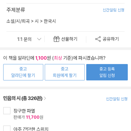
주제분류
신간알림 신청
소설/시/희곡
>
시
>
한국시
선물하기
공유하기
이 책을 알라딘에
1,100
원 (
최상
기준)에 파시겠습니까?
중고
중고
중고 등록
알라딘에 팔기
회원에게 팔기
알림 신청
민음의 시 (총 326권)
신간알림 신청
장구한 파멸
판매가
11,700
원
아주 간단한 스위치