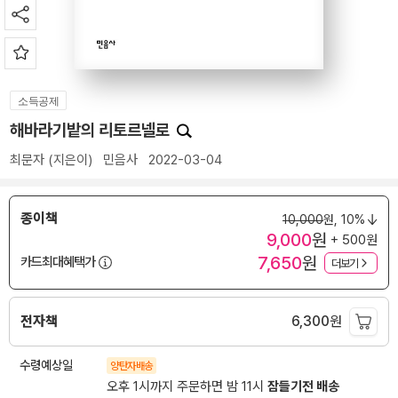
소득공제
해바라기밭의 리토르넬로
최문자
(지은이)
민음사
2022-03-04
종이책
10,000
원,
10%
9,000
원
+ 500원
7,650
원
카드최대혜택가
더보기
전자책
6,300
원
수령예상일
양탄자배송
오후 1시까지 주문하면 밤 11시
잠들기전 배송