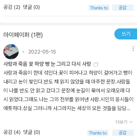
P26이별은 혼자서 할 수 있는 게 아닌데우리가 포기한 사랑은
공감 (
2
)
댓글 (0)
어떤 생물인가사랑을 포기해도 얻어지는 세상은 없었지그렇다고
꼬박꼬박 밟고 내려가는 계단 같은 것도 없고- P38한 번도 붉어
보지 못한 이 흰 꽃이라도 사랑해야지 사랑해야지 하면서 나처럼
쓰기
마이페이퍼 (1편)
물을 주고 나서 죽은 자들 모두는 흡흡거리며 각자 죽음의 언덕을
다시 기어오르고 있던 거야공터에서한 사람의 마음 이쪽과 저쪽
-
2022-05-15
메뉴
을 돌아다니다가죽음이익명으로 숨죽이고 있는 나를 찾아내는
거야등짝에 툭툭 별을 떨어뜨리는 거야- P56당신이 위태로울 때
사랑과 죽음 꽃 하양 빵 눈 그리고 다시 사랑
마다 나를 한 장씩 떨구듯무엇을 찢을 때마다 내가 떨어져 뒹구는
사랑과 죽음이 한데 섞인다.꽃이 피어나고 하양이 걸어가고 빵이
바닥이 있어요슬플 새 없이 죽을 새 없이 짧고 아프게- P88사랑
내리고 눈이 쌓인다.반도 채 읽지 않았을 때 마주한 문장.사람들
의 엔딩이라면 무엇을 적실까? 나를 지우고 당신을 다시 쓰면서
이 나를 반도 안 읽고 갔다그 문장에 눈길이 묶여서 오래오래 다
뒷모습을 자주 잃어버리자. 미안해 따뜻한 도넛 같은 손목 두 개
시 읽었다.그래도 나는 그의 전부를 읽어낸 사람.시인의 응시들이
이별 후에도 여태 여기 살아 있다.- P128잠들어야 해 그래야 슬
애틋하다.상실 그러니까 사그라지는 세상의 모든 것들을 담담히
픈 세상이 사라져사라지지 말고 별이 될까?사랑에 빠지는 한 자
문장으로 남긴다. 사랑하고 싶어지는 다정함. 시인이 아파하는 것
더보기
세처럼- P134
들에 함께 눈물을 흘리고 싶다. 손등을 포개고 이야기를 나누고
공감 (
4
)
댓글 (0)
싶다. 그런 마음으로 밑줄을 그었다.리토르넬로는 14세기 이탈리