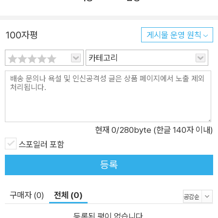
정신의 이미지, ‘발’이라는 신체 기관의 이미지를 비롯해 시간과
공간의 바깥이라는 이미지를 통해 이전과는 달라진 죽음의 의미
가 공허와 허무의 심연 속에 복잡다기한 흐름을 만든다. 성찰된
100자평
게시물 운영 원칙
죽음을 관통한 사랑은 이전의 사랑과 같을 수 없다. ■ 시공의 바
카테고리
깥으로 성숙 시간에 대한 인식은 최문자 시의 기본을 이루는 대표
적인 요소다. 이번 시집에서도 시간은 중요한 모티프로 등장한다.
특히 시적 주체의 시간 인식은 시간의 흐름에 대한 순응과 저항
사이에서 진동하는 모습을 보여 준다. 크로노스가 시작에서 종말
에 이르는 세속적 시간으로서의 연대기적인 사건이라면 카이로
스는 기회의 시간으로서 한순간에 모든 것이 응축되는 시간이다.
현재
0
/280byte (한글 140자 이내)
최문자는 특정 시간을 정지시키는 인식에 대해 각성하는 모습을
스포일러 포함
통해 시간의 순행적 흐름을 인지하면서도 그것을 내부에서 변용
등록
시키는 시간으로서의 카이로스를 추구한다. 흐름과 멈춤이 공존
하며 흐름도 멈춤도 아닌 시간, 시간의 바깥을 가능하게 한다. ■
구매자 (0)
전체 (0)
더 큰 사랑으로 회귀 이번 시집을 통해 최문자 시인은 개인적 사
랑의 차원을 공동체적 사랑의 차원으로 승화함으로써더 큰 사랑
등록된 평이 없습니다.