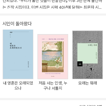
간되었다. 『우리가 훔친 것들이 만발한다』 이후 3년 만에 출간하
는 신작 시집이다. 이번 시집은 시력 40년에 달하는 최문자 시인
의 일관된 시적 지향성에 더해 한층 깊어진 사랑에 대한 탐구가
눈길을 끈다. 본질에 대한 인식으로 진전되며 존재론적 성찰까지
시인이 돌아왔다
도달하는 ‘사랑’의 가능성이 최문자의 깊어진 시 세계가 가리키는
또 다른 가능성을 예감케 한다. 리토트넬로는 ‘돌아오다’라는 뜻
의 이탈리아어다. 음악에서 사용하는 표현으로, 대조되는 성격의
삽입 악구들 사이에서 반복되는 부분을 가리킨다. 시집의 제목이
자 표제시의 제목이기도 한 ‘해바라기밭의 리토르넬로’는 거대한
해바라기들이 눈에 보이지 않는 바람과 함께 만들어 내는 물결 속
에서의 공간적인 움직임과 함께 해바라기의 한 생애가 만들어 내
는 시간의 움직임도 연상시킨다. 누구에게나 시간과 공간의 변화
들 사이로 반복되는 비밀스럽고도 근원적인 감정, 혹은 스토리가
내 영혼은 오래되었
처음 사는 인생, 누
모래는 뭐래
으나
구나 서툴지
있다. 그 자리로 또 돌아오게 만드는 복잡다단한 감정과 이야기
들을 가리켜 사랑이라고 할 수 있을까. 사랑은 최문자 시의 미학
적 특이성이 출발하는 시작점이다. 이번 시집에서 최문자가 말하