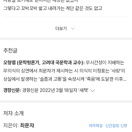
그렇다고 꼬박꼬박 밟고 내려가는 계단 같은 것도 없고
더보기
추천글
오형엽 (문학평론가, 고려대 국문학과 교수):
무시간성이 지배하는
무의식의 심연에서 최문자가 제시하는 시 의식의 이정표는 ‘사랑'의
상실에서 발생하는 ‘슬픔과 고통'을 숙성시켜 ‘죽음'에 도달한 이후에
그 죽음 너머에서 “끝 그다음"의 시간과 공간으로 한 걸음 더 나아갈
경향신문:
경향신문 2022년 3월 18일자 '새책'
때 만나는 세계를 가리키고 있다. “모두 넘어지고 쓰라린 아픈 자국을
가리고" 있는 “인간"에 대한 연민은 시적 주체가 자신의 ‘슬픔과 고
통'을 숙성시켜 ‘죽음'에 도달한 이후에 “끝 그다음"의 시간과 공간으
저자 소개
로 진입할 때 얻어지는 승화된 사랑의 모습이다.
지은이:
최문자
저자파일
신간알림 신청