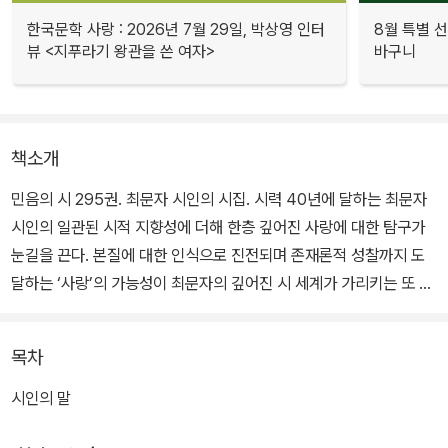
한국문학 사랑 : 2026년 7월 29일, 박상영 인터
8월 특별 선
뷰 <지푸라기 왕관을 쓴 여자>
바구니
책소개
민음의 시 295권. 최문자 시인의 시집. 시력 40년에 달하는 최문자
시인의 일관된 시적 지향성에 더해 한층 깊어진 사랑에 대한 탐구가
눈길을 끈다. 본질에 대한 인식으로 진전되며 존재론적 성찰까지 도
달하는 ‘사랑’의 가능성이 최문자의 깊어진 시 세계가 가리키는 또 다
른 가능성을 예감케 한다.
목차
리토트넬로는 ‘돌아오다’라는 뜻의 이탈리아어다. 음악에서 사용하는
표현으로, 대조되는 성격의 삽입 악구들 사이에서 반복되는 부분을
시인의 말
가리킨다. 시집의 제목이자 표제시의 제목이기도 한 ‘해바라기밭의