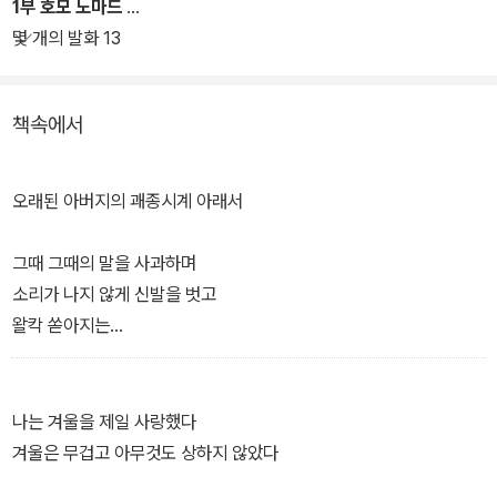
리토르넬로’는 거대한 해바라기들이 눈에 보이지 않는 바람과 함께
1부 호모 노마드
만들어 내는 물결 속에서의 공간적인 움직임과 함께 해바라기의 한
몇 개의 발화 13
생애가 만들어 내는 시간의 움직임도 연상시킨다.
책속에서
시인이 말하는 사랑은 개인의 경험에서 출발해 가족적, 공동체적 층
위를 거쳐 신이라는 종교적 층위로 상승하는 모습을 보인다. 구체적
으로 나타나는 사랑의 보습은 대상과의 충만한 합일이 아니라 상실하
오래된 아버지의 괘종시계 아래서
거나 훼손된 관계에 대한 회상이나 회한으로 점철되어 있다. 사랑의
상실과 좌절에서 촉발되는 상처와 고통이 사랑의 본질에 대한 인식을
그때 그때의 말을 사과하며
거쳐 존재론적 성찰에까지 나아가는 것이다.
소리가 나지 않게 신발을 벗고
왈칵 쏟아지는
기억 몇 때문에
시간을 검은 콩처럼 익었다
나는 겨울을 제일 사랑했다
아버지와 나
겨울은 무겁고 아무것도 상하지 않았다
둘만 있어도