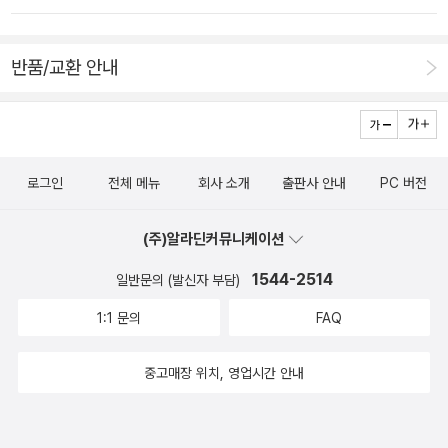
아 시 형식인 마드리갈에서 3행시 뒤에 오는 마지막 2행이라 하
는데. 제목에 멈칫하며 지나쳤다면 아쉬웠을 것이다. 아쉬워할 거
반품/교환 안내
란 사실도 모르고 살았겠지. 언젠가 꽃이 가득한 공간에서 이 시
집을 읽고 싶다. 눈도 내리면 좋겠다. 그러려면... 인공눈을 들고
가서 뿌리며 읽어야 하나?사람들이 나를 반도 안 읽고 갔다- P6
7
로그인
전체 메뉴
회사 소개
출판사 안내
PC 버전
(주)알라딘커뮤니케이션
1544-2514
일반문의 (발신자 부담)
1:1 문의
FAQ
중고매장 위치, 영업시간 안내