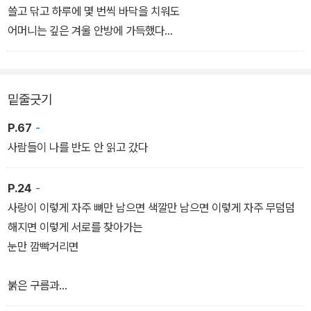
아버지라는
쓸고 닦고 하루에 몇 번씩 바닥을 치워도
그 슬픔 내가 알아
어머니는 깊은 겨울 안방에 가득했다
열 가지 이상의 슬픔이 섞여 있지
누가 어머니의 재를 마지막으로 치우고 나왔는지 기억이 안 나지만
그 슬픔 곁에 누웠다 온 이야기 쓰려고 불을 켰었죠
어머니는 여전히 생존 중이다
밑줄긋기
아버지는 커다란 해바라기 꽃을 좋아했다
어디 갔다 왔는지 모르게 다시 겨울이 오고
아버지의 해바라기를 달고
나는 여전히 죽기 전 규칙들을 지키느라 바쁘다
P.67
-
사람들이 나를 반도 안 읽고 갔다
꽃이 커요
사람들은 아무렇게나 땅을 차지했지만
너무 커요
나는 반짝이는 적들 앞에서
P.24
-
누군가 떨어뜨린 동전 한 닢조차 줍지 않았다
사랑이 이렇게 자주 뼈만 남으면 색깔만 남으면 이렇게 자주 무덤덤
소리쳤지만
-「재」 부분
해지면 이렇게 서로를 찾아가는
아버지가 늘어진 실을 당기면
눈만 깜빡거리면
내 단추들은 툭툭툭 여러 번 떨어졌다
-「해바라기밭의 리토르넬로」 부분
붉은 구름과
매일 우는 물새들도 여길 떠나겠지?