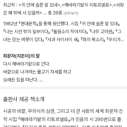
최근작 :
<귀 안에 슬픈 말 있네>
,
<해바라기밭의 리토르넬로>
,
<사랑
은 왜 밖에 서 있을까>
… 총 26종
(모두보기)
1982년 『현대문학』을 통해 등단했다. 시집 『귀 안에 슬픈 말 있네』
『나는 시선 밖의 일부이다』 『울음소리 작아지다』 『나무 고아원』 『그
녀는 믿는 버릇이 있다』 『사과 사이사이 새』 『파의 목소리』 『우리가
훔친 것들이 만발한다』 『해바라기밭의 리토르넬로』 등이 있다. 박두
진문학상, 이형기문학상, 한국시인협회상, 한국서정시문학상 등을 수
최문자(지은이)의 말
상했다.
다시 해바라기밭으로 간다.
바깥으로 나가려는 물고기 자세를 하고
오래된 집을 떠난다.
거기 사는 시계들
창문을 열어 줄 것이다.
출판사 제공 책소개
시공의 바깥, 무의식의 심연, 그리고 더 큰 사랑의 세계 최문자 신
작 시집 『해바라기밭의 리토르넬로』가 민음의 시 295번으로 출