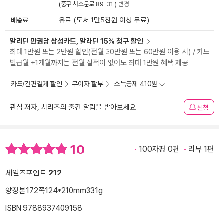
(중구 서소문로 89-31 )
변경
배송료
유료 (도서 1만5천원 이상 무료)
알라딘 만권당 삼성카드, 알라딘 15% 청구 할인
최대 1만원 또는 2만원 할인(전월 30만원 또는 60만원 이용 시) / 카드
발급월 +1개월까지는 전월 실적이 없어도 최대 1만원 혜택 제공
카드/간편결제 할인
무이자 할부
소득공제 410원
관심 저자, 시리즈의 출간 알림을 받아보세요
신청
10
100자평 0편
리뷰 1편
세일즈포인트
212
양장본
172쪽
124*210mm
331g
ISBN 9788937409158