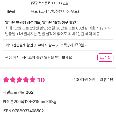
(중구 서소문로 89-31 )
변경
배송료
유료 (도서 1만5천원 이상 무료)
알라딘 만권당 삼성카드, 알라딘 15% 청구 할인
최대 1만원 또는 2만원 할인(전월 30만원 또는 60만원 이용 시) / 카드
발급월 +1개월까지는 전월 실적이 없어도 최대 1만원 혜택 제공
카드/간편결제 할인
무이자 할부
소득공제 370원
관심 저자, 시리즈의 출간 알림을 받아보세요
신청
10
100자평 2편
리뷰 1편
세일즈포인트
262
양장본
200쪽
129*219mm
368g
ISBN 9788937408502