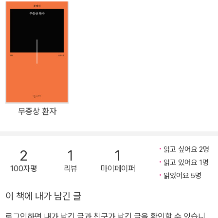
유로워졌고 상상의 깊이는 무한해졌다. 우주와 인간을 긴밀하게
연결하는 혜성처럼 몸속으로 우주로 바다로 시원으로, 시간과 공
간의 한계를 자유자재로 연장하며 시선이 닿는 모든 곳을 시적 공
간으로 축조해 낸다. 돌을 던지는 저항은 여전하되, 지난 시집들
이 불온한 것들을 노래하는 락앤롤이었다면 이번 시집은 육체적
고통과 정신적 비애를 연주하는 불멸의 교향곡을 연상시킨다. 금
관악기, 바이올린, 토카타, 푸가 등 클래식적 오브제와 활, 행성,
돌, 모래, 물 등 자연적 메타포를 통해 생의 고단과 존재의 아이러
무증상 환자
니를 합주한다. 생사의 음(音)이 불협하는 통증의 교향곡이 시인
문혜진의 화려한 귀환을 알린다. ■ 칼로, 활로! “마더의 속살, 칼
읽고 싶어요 2명
2
1
1
로, 칼로 열어도 꽉 다문 뻘 힘의 바다조개, 피투성이 그 마더의
읽고 있어요 1명
칼로 수탉의 목을 치고 메기 머리통을 찍어 우리들을 먹였지 마더
100자평
리뷰
마이페이퍼
읽었어요 5명
의 칼과 피, 마더의 몸에서 내가 처음 내쳐질 때, 계속 머무르고
싶었던 따스하고 둥근 마더의 바다, 우리는 그때부터 칼로, 칼로,
이 책에 내가 남긴 글
서로를 버티고 벼리며, 피투성이 길 위에 맨발로 서 있네!” -「마더
로그인하면 내가 남긴 글과 친구가 남긴 글을 확인할 수 있습니