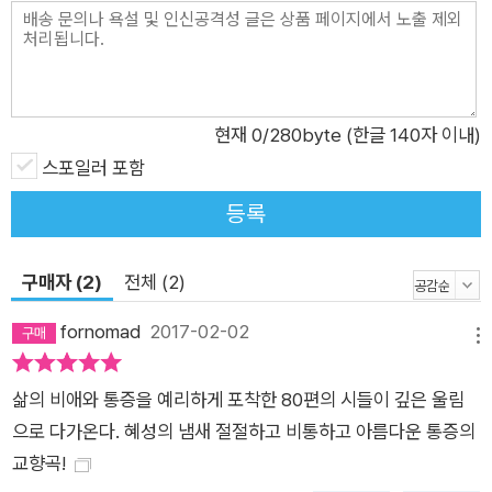
초대륙 ‘판게아’에 비유된다. 거대한 분리로 인한 고통이 재현된
다. ■ 검은 기원 “살의 갱을 뚫고 막 나온 아기가/ 젖을 물자/ 나
는 검은 여자가 된다/ 메갈로돈 화석의 검은 이빨/ 검은 손톱과/
검은 불온/ 검은 아기집을 가진/ 다시 또 검어질 미래의 여자/ 뜯
현재
0
/280byte (한글 140자 이내)
어먹어 날!/ 검은 빵이라도 좋아!/ 까마귀가 될 거야/ 아침부터 울
스포일러 포함
어 대는 재수,/ 재수가 될 거야 (중략) 우리가 아직 태어나지 않았
등록
을 적에/ 캄브리아기 밤에,/ 다음 봄에,/ 나는 다시 검은 여자가 된
다/ 검은 모성과/ 검은 예언,/ 다시 또 검어질 미래의 여자” -「검
구매자 (2)
전체 (2)
은 여자」 갱(坑), 화석, 까마귀, 검은 아기집, 검은 모성, 검은 예
언……. 검은색 이미지 속으로 검지 않은 이미지들을 빨아들인다.
fornomad
2017-02-02
메뉴
모든 빛을 빨아들이는 검은 밀도가 마치 블랙홀 같은 시다. 색깔
을 잃었으므로 언어는 자유롭다. 관습적 색깔에 의해 존재가 결정
삶의 비애와 통증을 예리하게 포착한 80편의 시들이 깊은 울림
됐던 관념과 그 관념에 기생했던 개념들도 자유로워진다. ■ 모래
으로 다가온다. 혜성의 냄새 절절하고 비통하고 아름다운 통증의
의 형이상학 “밤과 낮이 모두 검거나 흰, 그런 날들이었어 아군이
교향곡!
적군이 되고 적군이 아군이 되어, 서로의 뒤통수에 보이지 않는