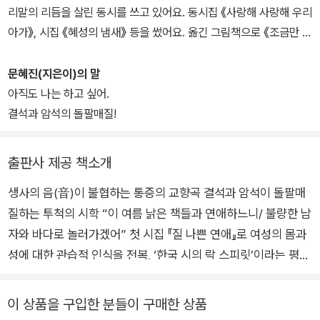
리말의 리듬을 살린 동시를 쓰고 있어요. 동시집 《사랑해 사랑해 우리
아가》, 시집 《혜성의 냄새》 등을 썼어요. 옮긴 그림책으로 《조금만 기
다려 봐》, 《달빛 산책》, 《아기 토끼 하양이는 궁금해!》 등이 있어요.
문혜진(지은이)의 말
아직도 나는 하고 싶어.
결석과 암석의 돌팔매질!
출판사 제공 책소개
생사의 음(音)이 불협하는 통증의 교향곡 결석과 암석이 돌팔매
질하는 투척의 시학 “이 여름 낡은 책들과 연애하느니/ 불량한 남
자와 바다로 놀러가겠어” 첫 시집 『질 나쁜 연애』로 여성의 몸과
성에 대한 관습적 인식을 전복, ‘한국 시의 락 스피릿’이라는 평가
와 함께 반항과 불온의 아이콘으로 등극한 문혜진 시인이 신작
『혜성의 냄새』를 출간했다. 김수영 문학상 수상작 『검은 표범 여
이 상품을 구입한 분들이 구매한 상품
인』 이후 10년 만이다. 길었던 공백만큼이나 음색과 리듬은 더 자