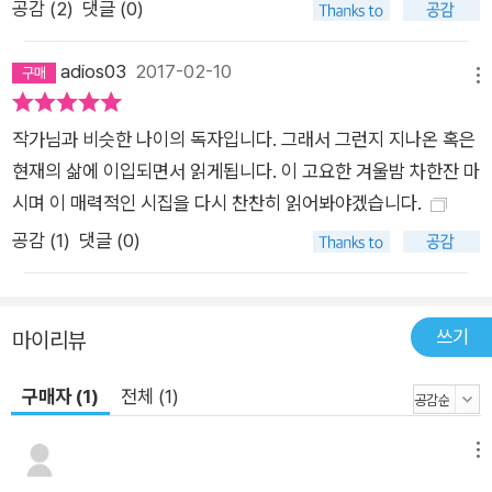
공감 (
2
)
댓글 (0)
살상무기들, 흰 매가 사막 폭풍을 뚫고 지나갔어” -「모래의 시4-
사막의 독트린」 4부에서는 4편으로 구성된 「모래의 시」 연작이
adios03
2017-02-10
눈에 띈다. 그중 「모래의 시4-사막의 독트린」은 모래의 운동성이
메뉴
가장 표면적으로 드러나고 있는 시다. 작품 해설을 쓴 허희 평론
작가님과 비슷한 나이의 독자입니다. 그래서 그런지 지나온 혹은
가에 따르면 밤과 낮의 뒤엉킴, 적과 동지를 나눌 수 없는 상황이
현재의 삶에 이입되면서 읽게됩니다. 이 고요한 겨울밤 차한잔 마
참혹한 실제와 숭고한 실재가 한 프레임 안에 들어 있는 광경으로
시며 이 매력적인 시집을 다시 찬찬히 읽어봐야겠습니다.
제시되고 있는 이 시는 미결정 상태의 정확한 기술이 돋보이는 수
작이다. 혜성은 “시원의 물질을 고스란히 간직한 코스모스의 화
공감 (
1
)
댓글 (0)
석”(칼 세이건, 앤 드루얀, 『혜성』)으로 평가받는 우주 속의 작은
천체다. 10년 동안 벼린 80편의 시가 수록된 『혜성의 냄새』는 일
상에서 경험한 비애와 폭력을 관찰하며 그 비극의 시원을 이루는
쓰기
마이리뷰
물질들을 탐색한다. 이 뜨거운 관찰의 기록이야말로 한국 현대시
구매자 (1)
전체 (1)
속의 작은 천체, 코스모스의 화석이다.
메뉴