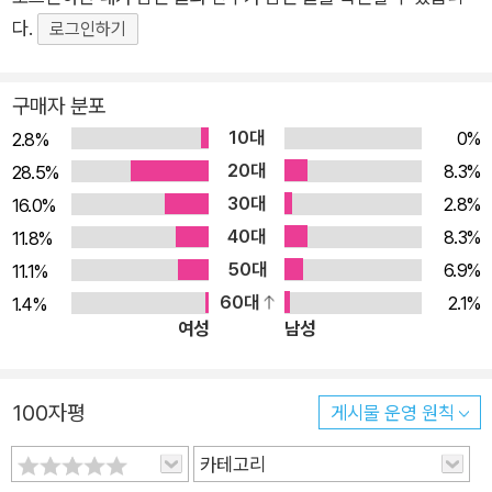
의 칼로」 교통사고로 인한 육체적 고통과 남편의 문란한 사생활
다.
로그인하기
로 인한 정신적 고통을 극복하고 삶에 대한 강한 의지를 작품으로
승화한 멕시코 화가 프리다 칼로를 모티프로 한 시다. 어머니와
구매자 분포
자식(딸)의 관계, 여성으로서 어머니의 삶이 ‘칼’과 프리다 ‘칼로’
10대
0%
사이를 오가며 서슬 퍼런 리듬을 만든다. 이외에도 바이올린의 현
2.8%
20대
과 활, 가까스로 버티고 있는 거미줄 등 선(線)들의 상상력을 통
8.3%
28.5%
해 폭력과 그로 인한 통증을 예민하게 재현한다. ■ 종양과 행성
30대
2.8%
16.0%
의 간극 “아이가 친구 얼굴에 돌을 던진 날/ 나의 왼쪽 가슴에서
40대
8.3%
11.8%
에베레스트가 자라기 시작했다/ 아홉 개 종양/ 아홉 개 행성/ 어
50대
6.9%
11.1%
디로 향하는지 모를 산맥에 누워/ 나는 찢어진다/ 무한히 팽창되
60대
2.1%
1.4%
여성
남성
는/ 내 몸의 판게아”-「소행성 이카루스가 날아오던 밤」 부모-자
식 관계의 본질을 관통하는 시다. 아이의 존재를 종양의 독립성
에, 그 독립성으로 인한 고독을 우주 속 행성의 존재에 비유하며
100자평
게시물 운영 원칙
상상력은 현실 너머로 도약한다. 내 몸 안에서 일어나는 일이지만
세포의 자율성에 따라 발육하는 종양처럼 나에게서 비롯되었지
카테고리
만 나와 다른 존재인 아이에 대한 감정은 대륙이 찢어지기 전의