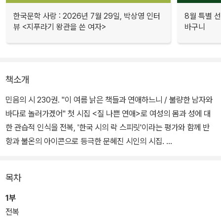
한국문학 사랑 : 2026년 7월 29일, 박상영 인터
8월 특별 선
뷰 <지푸라기 왕관을 쓴 여자>
바구니
책소개
민음의 시 230권. "이 여름 낡은 책들과 연애하느니 / 불량한 남자와
바다로 놀러가겠어" 첫 시집 <질 나쁜 연애>로 여성의 몸과 성에 대
한 관습적 인식을 전복, '한국 시의 락 스피릿'이라는 평가와 함께 반
항과 불온의 아이콘으로 등극한 문혜진 시인의 시집.
김수영 문학상 수상작 <검은 표범 여인> 이후 10년 만이다. 길었던
목차
공백만큼이나 음색과 리듬은 더 자유로워졌고 상상의 깊이는 무한해
졌다. 우주와 인간을 긴밀하게 연결하는 혜성처럼 몸속으로 우주로
1부
바다로 시원으로, 시간과 공간의 한계를 자유자재로 연장하며 시선이
전복