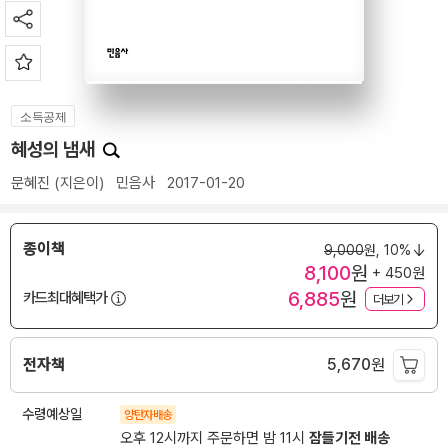
소득공제
혜성의 냄새
문혜진
(지은이)
민음사
2017-01-20
종이책
9,000
원,
10%
8,100
원
+ 450원
6,885
원
카드최대혜택가
더보기
전자책
5,670
원
수령예상일
양탄자배송
오후 12시까지 주문하면 밤 11시
잠들기전 배송