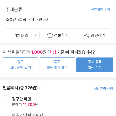
주제분류
신간알림 신청
소설/시/희곡
>
시
>
한국시
선물하기
공유하기
이 책을 알라딘에
1,000
원 (
최상
기준)에 파시겠습니까?
중고
중고
중고 등록
알라딘에 팔기
회원에게 팔기
알림 신청
민음의 시 (총 326권)
신간알림 신청
장구한 파멸
판매가
11,700
원
아주 간단한 스위치