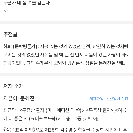
닿는 모든 곳을 시적 공간으로 축조해 낸다.
누군가 내 잠 속을 걷는다
돌을 던지는 저항은 여전하되, 지난 시집들이 불온한 것들을 노래하
는 락앤롤이었다면 이번 시집은 육체적 고통과 정신적 비애를 연주하
추천글
는 불멸의 교향곡을 연상시킨다. 금관악기, 바이올린, 토카타, 푸가 등
클래식적 오브제와 활, 행성, 돌, 모래, 물 등 자연적 메타포를 통해 생
허희 (문학평론가):
지금 없는 것의 있었던 흔적, 당연히 있는 것처럼
의 고단과 존재의 아이러니를 합주한다. 생사의 음이 불협하는 통증
보이는 것의 없었던 자취를 몇 백 년 전 먼저 더듬어 갔던 사람이 바로
의 교향곡이 시인 문혜진의 화려한 귀환을 알린다.
햄릿이었다. 그의 존재론적 고뇌와 방법론적 성찰을 문혜진은 『혜성
의 냄새』에서 시적으로 전유한다. 몇 백 년이 지나도, 우리의 의도와
기대를 배반하는 인생이란 어쩔 수 없이 비극에 가깝다는 사실이 변
저자 소개
치 않았기 때문이다. 그래서 그녀는 종종 역설의 화법으로 말한다.
“나는 뜬눈으로 죽지 않겠다 / 나는 뜬눈으로 죽을 것이다”('스피팅코
지은이:
문혜진
저자파일
신간알림 신청
브라식 독설') 그럼으로써 문혜진은 살면서 죽고, 살아 부지하면서 죽
최근작 :
<무증상 환자 (미니 에디션 더 쏙)>
,
<무증상 환자>
,
<여름
어 없어지고, 존재하면서 존재하지 않고, 이대로인 채 이대로가 아니
에 더 좋은 시 (워터프루프북)>
… 총 60종
(모두보기)
게, 그것이 문제이면서 문제가 되지 않도록 한다. 가능한 결정의 틀린
상태가 아니라, 불가능한 미결정의 정확한 상태로.
《검은 표범 여인》으로 제26회 김수영 문학상을 수상한 시인이며 우