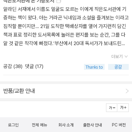
작은도서관에 온 기증도서
알라딘 서재에서 이름도 얼굴도 모르는 이에게 작은도서관에 기
증하는 책이 왔다. 아는 거라곤 닉네임과 소설을 즐겨보는 이라고
짐작할 뿐이지만... 21일 도착한 택배상자를 열어 가지런히 담긴
책과 표로 정리한 도서목록에 눌러쓴 편지를 보는 순간, 그를 다
알 것 같은 착각에 빠졌다.‘부산에서 20대 독서가가 보내드린
다‘는 마지막 글귀로 나이를 어림할 뿐, 실제로 그에 대해 아는 건
더보기
많지 않아 여자인지 남자인지도 모른다. 그럼에도 불구하고 그가
공감 (
38
)
댓글 (17)
보낸 책을 ‘많은 사람들이 읽고 빌려간다고 생각하니 가슴이 벅차
오른다‘며, 앞으로 정기적으로 책을 보낼 예정이라는 편지에 덩달
아 설렌다. 어쩌면 소설을 쓰겠다며 밥벌이도 마다하고, 다시 문
반품/교환 안내
창과에 입학 4학년이 된 20대 그녀에게 도움이 된다면 장기대출
도 해주리라 생각도 한다.나도 3년째 출근하여 밥벌이를 하느라
독서모임에 소홀해지고 도서대출도 게을러졌는데, 살림집을 작
은도서관으로 등록하고 개인도서를 이웃과 공유하겠다 맘 먹었
로그인
전체 메뉴
회사 소개
출판사 안내
PC 버전
던 초심을 회복해야 겠다. 추운 날 손과 마음을 따숩게 뎁히고 배