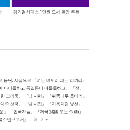
간
경기컬처패스 1만원 도서 할인 쿠폰
삼성카드가 쏜다! 알라
으로 등단. 시집으로 『벼는 벼끼리 피는 피끼리』
이 아비들하고 통일동이 아들들하고』 『정』
끗한 그리움』 『님 시편』 『쥐똥나무 울타리』
반대쪽 천국』 『님 시집』 『지옥처럼 낯선』
운』 『입국자들』 『제국(諸國 또는 帝國)』
주민보고서』 ...
더보기