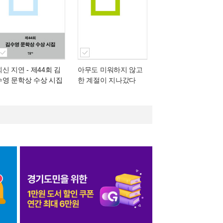
회신 지연
- 제44회 김
아무도 미워하지 않고
수영 문학상 수상 시집
한 계절이 지나갔다