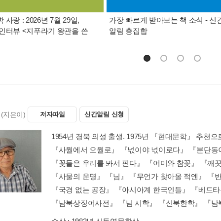
사랑 : 2026년 7월 29일,
가장 빠르게 받아보는 책 소식 - 신
인터뷰 <지푸라기 왕관을 쓴
알림 총집합
(지은이)
저자파일
신간알림 신청
1954년 경북 의성 출생. 1975년 『현대문학』 추천
『사월에서 오월로』 『넋이야 넋이로다』 『분단동
『꽃들은 우리를 봐서 핀다』 『어미와 참꽃』 『깨
『사물의 운명』 『님』 『무언가 찾아올 적엔』 『
『국경 없는 공장』 『아시아계 한국인들』 『베드타
『남북상징어사전』 『님 시학』 『신북한학』 『남북