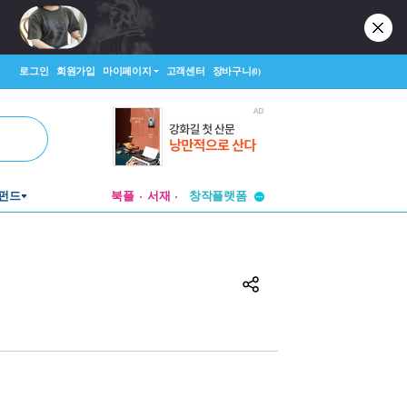
로그인
회원가입
마이페이지
고객센터
장바구니
(0)
투비컨티뉴드
창작플랫폼
펀드
북플
서재
투비컨티뉴드