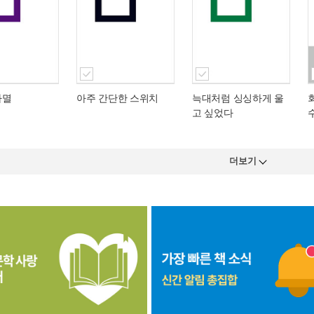
파멸
아주 간단한 스위치
늑대처럼 싱싱하게 울
고 싶었다
더보기