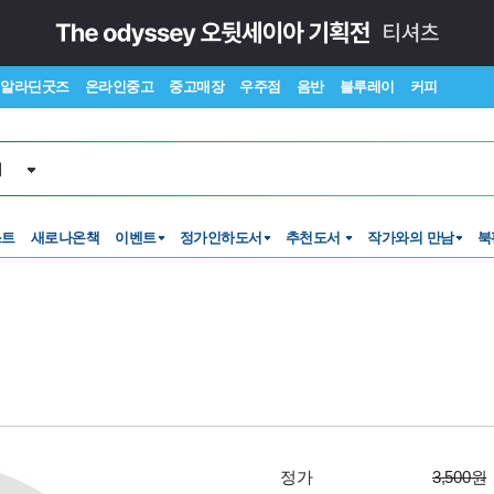
알라딘굿즈
온라인중고
중고매장
우주점
음반
블루레이
커피
서
스트
새로나온책
이벤트
정가인하도서
추천도서
작가와의 만남
북
정가
3,500원