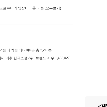
장으로부터의 명상>
… 총 65종
(모두보기)
<외톨이 역을 떠나며>
등 총 2,218종
0년대 이후 한국소설 3위 (브랜드 지수 1,433,027