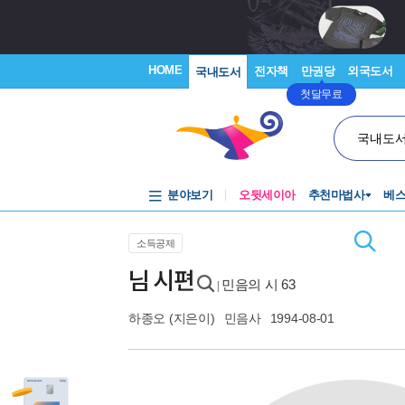
HOME
전자책
만권당
외국도서
국내도서
첫달무료
국내도
분야보기
오뒷세이아
추천마법사
베
소득공제
님 시편
민음의 시 63
|
하종오
(지은이)
민음사
1994-08-01