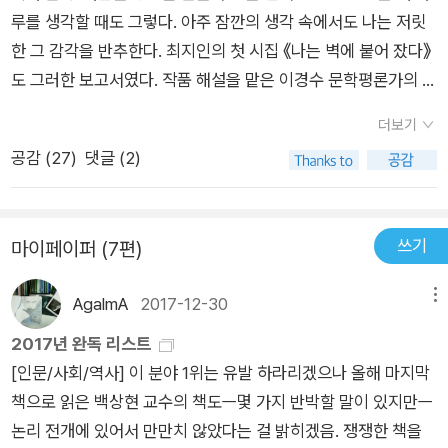
닿았다/나는 벽에 붙어 잤다라는 구절을 눈으로 보며 어렸을 적
루를 생각할 때도 그렇다. 아주 잠깐의 생각 속에서도 나는 저릿
세상에 집을 옮기는 사람들이 많아 쉴 틈이 없이 이삿집 현장일을
한 그 감각을 반추한다. 최지인의 첫 시집 《나는 벽에 붙어 잤다》
하시던 아버지와 둘이 살았던 기억이 되살아나더군요. 아버지가
도 그러한 보고서였다. 작품 해설을 맡은 이경수 문학평론가의 말
늦게까지 집에 돌아 오지 않아 오실 때까지 오셔서 잠이 들때까지
을 빌면 “유년의 체험과 광장의 체험을 통해” 현재의 “비정규 청
잠을 자지 않아 매번 지각하는 제 모습이 떠올랐습니다.대학에서
더보기
년 세대의 딜레마”를 집약한 시집이라 말할 수 있다. 청년 실업률
극작을 전공하셔서 그런지 (기이한 버릇을 가진 잠과 앙상한 C
공감 (
27
)
댓글 (2)
이 역대 최고라는 소식이 해마다 전해지는 가운데 너무 흔해서 너
씨) 같은 시들이 인상깊었고 (리얼리스트), (인간의 시), (이력서)
무 많아서 이러한 보고가 새삼스럽지도 않다. 너무 잔인한 말인
같이 청년들의 불안한 현실을 보여주는 시들도 인상적이었어요.
가. 나는 개별자 최지인이 무의식적이든 의식적이든 집중하는 대
제가 이번에 손으로 쓴 시도 불안한 현실과 희망적이 않는 미래를
쓰기
마이페이퍼 (7편)
상을 더 눈여겨보고 싶었다. 이해는 보편성이 아니라 특수성으로
보여주고 있는 데 바로 (한 치 앞)이라는 시입니다.이 시에서는
다가갈 때 더 정확할 수 있다고 생각하기 때문이다. 지금 청년 세
아내의 전화를 받지 않고 ‘있잖아 나/그만둘까 해‘라고 메시지를
AgalmA
2017-12-30
메뉴
대의 절망감을 상징한다고 볼 수 있는 ‘벽’이 최지인의 시에서 가
보내는 젊은 남편이 등장하는 데요.자전거 타고 출퇴근하면/아낄
장 강력하게 드러나는 시어이다. “외투들 벽에 걸려 있다”(「이
2017년 완독 리스트
수 있는 교통비로집에 쌓인 책들은 박스에 담고/어떤 책은 넣었
리」), “아버지와 둘이 살았다/잠잘 때 조금만 움직이면/아버지 살
[인문/사회/역사] 이 분야 1위는 유발 하라리겠으나 올해 마지막
다 빼기도 하며//가늠해 본다라며재계약을 앞두고/별의 별 생각
이 닿았다/나는 벽에 붙어 잤다…(중략)…오함마로 벽을 부수는
책으로 읽은 백상현 교수의 책도ㅡ몇 가지 반박할 말이 있지만ㅡ
을 하는 남편이 네가 좋아하는/카레 해 뒀어라고 하는 구절을 눈
일 따위를 하셨다/세상에는 벽이 많았고/아버지는 쉴 틈이 없었
논리 전개에 있어서 만만치 않았다는 걸 밝히겠음. 쟁쟁한 책을
으로 보고 손으로 쓰며 입술으로 중얼거리며 현실 속에서도 아등