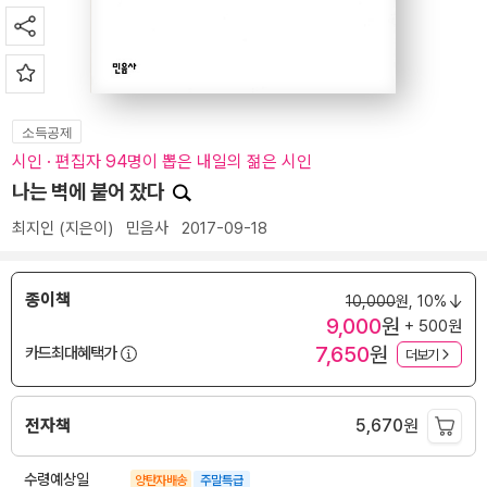
소득공제
시인 · 편집자 94명이 뽑은 내일의 젊은 시인
나는 벽에 붙어 잤다
최지인
(지은이)
민음사
2017-09-18
종이책
10,000
원,
10%
9,000
원
+ 500원
7,650
원
카드최대혜택가
더보기
전자책
5,670
원
수령예상일
양탄자배송
주말특급