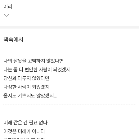
과 시대를 오가며 담담한 슬픔과 애틋한 기쁨을 표현해 낸다.
이리
책속에서
나의 잘못을 고백하지 않았다면
나는 좀 더 편안한 사람이 되었겠지
당신과 다투지 않았다면
다정한 사람이 되었겠지
울지도 기쁘지도 않았겠지
평온했겠지
―「이리」에서
미래 같은 건 필요 없다
이것은 미래가 아니다