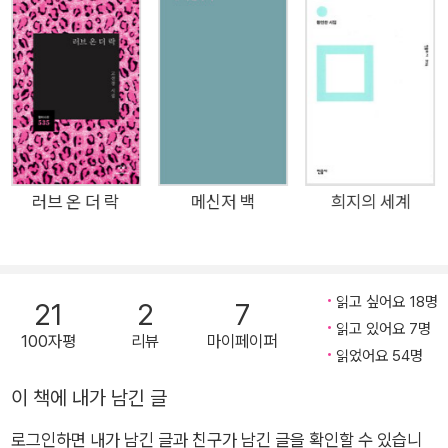
청년 세대의 빈곤 뒤에는 5·18 광주 민주화 운동이나 세월호를
상기시키는 시대의 죽음이 자리하고 있다. 젊은 시인의 정제된 언
어는 삶과 죽음, 개인과 시대를 오가며 담담한 슬픔과 애틋한 기
쁨을 표현해 낸다. 연인들의 공동체 우리는 아직 젊고 앞으로도
젊을 거야 그 때문에 고통받을 거야 버는 돈이 적어서 요절 따위
를 두려워해야 할 거야 혼자서 할 수 없는 일은 많다 그중 하나가
사라지는 일 거기서 보았던 그림 기억해? 나는 너와 손잡고 그림
러브 온 더 락
메신저 백
희지의 세계
앞에 오래 서 있었다 ―「기쁨과 슬픔을 꾹꾹 담아」에서 최지인의
시에는 젊은 부부의 모습이 자주 등장한다. 그들은 맞벌이로 생계
를 꾸려 나가지만, 작은 집에 살고 늘 가난하다. 그러나 그들은 천
읽고 싶어요 18명
21
2
7
천히 말라 죽어 가는 듯한 삶 앞에서 맞잡은 손을 놓지 않는다. 최
읽고 있어요 7명
100자평
리뷰
마이페이퍼
지인에게 이 연인들의 공동체는 더 이상 개인이 시대에 저항할 수
읽었어요 54명
없어진 오늘을 버티는 가능성이다. ‘나’의 곁에는 내 삶의 지난함
이 책에 내가 남긴 글
을 생생히 지켜보는 ‘네’가 있고, ‘나’ 역시 ‘너’의 고통을 가늠할
수 있다. 그들은 계속 삶을 두려워하며 살아가야 한다는 사실을
로그인하면 내가 남긴 글과 친구가 남긴 글을 확인할 수 있습니