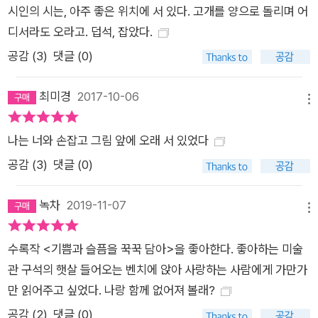
시인의 시는, 아주 좋은 위치에 서 있다. 고개를 양으로 돌리며 어
디서라도 오라고. 덥석, 잡았다.
공감 (
3
)
댓글 (0)
최미경
2017-10-06
메뉴
나는 너와 손잡고 그림 앞에 오래 서 있었다
공감 (
3
)
댓글 (0)
녹차
2019-11-07
메뉴
수록작 <기쁨과 슬픔을 꾹꾹 담아>을 좋아한다. 좋아하는 미술
관 구석의 햇살 들어오는 벤치에 앉아 사랑하는 사람에게 가만가
만 읽어주고 싶었다. 나랑 함께 없어져 볼래?
공감 (
2
)
댓글 (0)