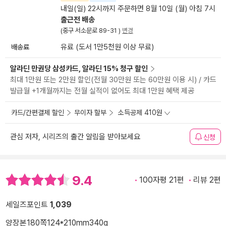
내일(일) 22시까지 주문하면 8월 10일 (월) 아침 7시
출근전 배송
(중구 서소문로 89-31 )
변경
배송료
유료 (도서 1만5천원 이상 무료)
알라딘 만권당 삼성카드, 알라딘 15% 청구 할인
최대 1만원 또는 2만원 할인(전월 30만원 또는 60만원 이용 시) / 카드
발급월 +1개월까지는 전월 실적이 없어도 최대 1만원 혜택 제공
카드/간편결제 할인
무이자 할부
소득공제 410원
관심 저자, 시리즈의 출간 알림을 받아보세요
신청
9.4
100자평 21편
리뷰 2편
세일즈포인트
1,039
양장본
180쪽
124*210mm
340g