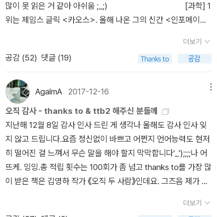
다”(「비정규」), “아직은 아니다 몹시 추운 저녁/밝다 여기는 도시
많이 못 읽은 거 같아 아쉬움 ;_;) [과학] 1
바등거리며 살아가는 청년들, 그들 중 하나인 제 모습을 그려봅니
의 광장/길고 견고한 벽이 정면에 있다/벽에 올라선 사람들은 위
위는 제임스 글릭 <카오스>. 올해 나온 그의 신간 <인포메이션
다.
태롭다 절벽/여러 표정과 식탁에서의 침묵이 암막에 가려 있
> 완독 못 해 아쉽다잉~ 더글러스 호프스태터 <괴델, 에셔, 바흐
더보기
다”(「앙상블」), “벽에 기댄 노파의 눈이 보이지 않는다 겹겹이 입
: 영원한 황금 노끈> 내년을 기다려라! (이봐, 이렇게 당당히 말해
공감 (
52
)
댓글 (19)
은 잠바가 뼈를 가리고 있다 작은 눈이 잠깐”(「기이한 버릇을 가
도 되는 거야;;;) [자기계발/경제] <우아한 관찰주의
진 잠과 앙상한 C 씨」), “벽이 있었다면 그와 나는 두꺼운 이불을
자> 단 한 권 완독이지만; 좋았다. 테일러 피어슨 <직업의 종말>
바닥에 깔고 함께 누울 수 있었을 텐데 풀지 않은 짐들을 구석에
은 경제서인데 나는 자기계발서로 분류. [시] 1위는 처음 생
AgalmA
2017-12-16
메뉴
몰아 놓고 내일 먹을 음식에 대해 말할 수 있었을 텐데//머그잔을
각했던 대로 변함없이 심보선 <오늘은 잘 모르겠어> 이렇게 말
오직 감사 - thanks to & ttb2 해주신 분들께
벽에 던졌다/유리 조각 바닥에 흩어지고…(중략)…욕조가 있었으
하는 사람이 대체로 일등 먹지요... [소설] 1
지난해 12월 8일 감사 인사 드린 게 생각나 올해도 감사 인사 잊
면 좋겠어 하지만 욕조를 선물받는다면 골치 아플 거야 벽을 뚫어
위는 역시 도스토예프스키! <악령>이 가장 기억에 남는다. 5대
지 않고 드립니다.요즘 정신없이 바쁘고 어쩐지 언어능력도 현저
야 할지도 모르지 벽을 뚫다니! 해머를 쥔 그의 모습은 우스꽝스
장편 소설 읽기 마무리 못했지만 계속 읽고 있는 중. 내년 초 마무
히 떨어진 걸 느껴서 무슨 말을 해야 할지 막막합니다'_');;;;나 어
럽지 그는 드레스를 입고 시체처럼 누워 있네//창문을 열어 두고
리 지을 예정. <전쟁과 평화> 난 왜 이리 재미가 없지.... 초반 장
뜨케. 잉잉.총 적립 횟수는 100회가 좀 넘고 thanks to를 가장 많
시멘트벽에 기대어 있다 도시가 흙처럼 쌓여 있다”(「저편의 말」),
벽 있는 책 같음. 톨스토이 읽다가 도선생에게 가면 바로 재미 만
이 받은 책은 김영하 작가 《오직 두 사람》인데요. 그즈음 제가 알
“포클레인이 4층 빌라 벽을 두드린다/주저앉고 있다”(「병상」),
끽~ [에세이]언제 읽어도 이 분야 1
쓸신잡 시청에 몰두해 소감 포스팅을 열심히 썼던 게 큰 요인? 제
“부서진 서랍장이 널브러져 있었다 벽에 기대 입 벌렸다”(「천천
위는 페르난두 페소아 <불안의 책>이 될 것임. 몽테뉴를 빨리 읽
더보기
추리력도 요즘 현저히 떨어진 걸 느껴서 정확한지는.... 김영하 작
히 말하기」), “군이 벽을 향해 기관총을 쏘아댔다”(「쓸모의 꼴」),
어야 하는데.... [예술 & 동화 & 그패픽 노블] 1위는 강