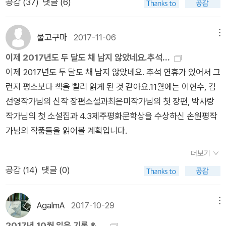
공감 (
37
)
댓글 (6)
가 덕에 thanks to 많이 받은 게 썩 맘이 편하진 않네요. 제 리뷰
“골목의 벽들이 무너져 있었다 마스크를 착용한 인부들이 깨진
석경 <일하는 예술가들>. 열화당이 재판 내길 촉구함! 한국 예술
가 누가 되지 않았길 바라며... 아래는 thanks to를 받은
벽돌을 옮겼다/우리는 질문하지 않고”(「항간」), “곰팡이 핀 벽지
가와의 깊이 있는 인터뷰! * 종합 읽고 있는 중
책.페이퍼와 ttb2로 적립해주신 책은 어떤 건지 잘 모르겠어서
물고구마
2017-11-06
메뉴
를 뜯어내고 페인트칠했다/얼룩들이 지워지고 벽은 새하얗
인 70여 권 책을 빼고 완독으로만 계산하면 3일에 한 권 꼴로 읽
작년과 마찬가지로 여전히 답답하네요;다시 한 번 감사드립니다.
다”(「레드존」), “우린 자동차 백미러를 부수고 다녔지. 하숙방 벽
이제 2017년도 두 달도 채 남지 않았네요.추석...
는 셈인데 내년엔 좀 더 묵직한 책 읽기를 해야겠다고 반성. 완독
모든 작가들에게도. 열심히 읽고 생각한 나 자신에게도.
에 깨진 거울들을 전시했다. 우리를 지켜보던 거울들, 깨진 금
이제 2017년도 두 달도 채 남지 않았네요. 추석 연휴가 있어서 그
이 안 되고 있는 책이 거의 그런 책;;;;
들.”(「믿어야 할 앞날」), “너와 나는 하루씩 번갈아 가며 벽 쪽에
런지 평소보다 책을 빨리 읽게 된 것 같아요.11월에는 이현수, 김
누워서 잤다//이곳의 유일한 기쁨을 나누기로 동의했다”(「이
선영작가님의 신작 장편소설과최은미작가님의 첫 장편, 박사랑
후」), “처형당했다 구경하기 위해 사람들 모였었다/벽 맞대고 서
작가님의 첫 소설집과 4.3제주평화문학상을 수상하신 손원평작
있던 여섯/도시의 아이들은 어릴 때부터 비참한 일을 겪게 마련
가님의 작품들을 읽어볼 계획입니다.
이다/일상은 계속될 것/총성이 멈추면”(「리얼리스트」)시인은 벽
더보기
에 강박적으로 집착하고 있다는 걸 몰랐을 거 같다. 알았다 해도
공감 (
14
)
댓글 (0)
막을 수 없었으리라. 벽은 아버지부터 부수고 있었지만 좀체 사라
지지 않는 것이었고, 광장에서 사는 우리는 또 그 벽에 기대 쉬고
잠을 청하는 숙명이기 때문이다. 이 딜레마는 그의 시에 이미 표
AgalmA
2017-10-29
메뉴
현되고 있다. “인간은 가끔 인간 자신을 쏟아 내곤 한다 그것은
2017년 10월 읽은 기록 & ...