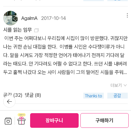
고 난 후 소화가 잘 안되고 숙면을 취하지 못한 전날의 영향으로
기원》 은 독특한 그래픽노블이다. '아크파크'가 주인공의 성이기
추워진 탓이었다 골목은언젠가 막다른 길로 이어졌고 나는 아버
정신을 못차릴정도로 마구 졸고 나면 이 시간쯤 머리가 멍해지고
도 하면서 카프카(Kafka)를 거꾸로 한 단어라는 것만으로도 흥
지보다 늦어야 했으니까아버지는 내가 얼마나 버는지 궁금해하
무기력함에 빠져들어 머리속으로는 해야할 일들을 마구 떠올리
미를 돋울텐데, 시공간 구멍을 설명하는 웜홀(wormhole)이 물
AgalmA
2017-10-14
메뉴
셨다배를 곯다 집에 들어가면현관문을 보며 밥을 먹었다어쩐 일
며 정리하고 있는데 몸이 도무지 말을 듣지 않는다. 아니, 사실 머
리적으로 구현되는 것에서 쾌감이^^! 6. 이번 달 읽은 시집은 3
시를 읽는 임무
이니 라고 물으시면뭐라고 대답해야 할까외근이라고 말씀드리면
리속도 엉망이다. 생각하는 것 자체가 귀찮아 오늘처럼 사무실에
권이다. 이병률 《바다는 잘 있습니다》, 김이듬 《표류하는 흑발》,
이번 주는 어쩌다보니 우리집에 시집이 많이 방문했다. 귀찮지만
믿으실까거짓말이 아니니까 나는 체하지 않도록누런 밥알을 오
혼자 앉아있는 시간이면 멍때리는 시간 반, 책 읽는 시간 반,이다.
최지인 《나는 벽에 붙어 잤다》. 이병률 시집은 모두가 맘에 드는
나는 귀한 손님 대접을 한다. 이병률 시인은 수다쟁이류가 아니
래 씹었다그리고 저녁이 될 때까지 계속 걸었다‘비정규‘의 전문이
그런데 지금은 책 읽는것마저 귀찮아 가만히 앉아있다가 정신을
시를 발견할 좋은 시집이다. 최지인 시인은 분명 발전을 기대할
다. 말을 시켜도 가장 적정한 언어가 태어나기 전까지 기다려 달
다. 다 적을 만하니까 다 적은 것이다. 비정규 청년(사실은 비정규
좀 차려볼까, 하고 모니터를 노려보고 있었다. - 그러고도 한참 지
신인의 참신함이 엿보인다. 김이듬 시인의 시집은 각자 문제적인
라는 태도다. 안 기다려도 어쩔 수 없다고 한다. 쓰던 시를 내버려
직도 아닌 청년)의 일상과 속내가 이보다 선명하게, 그리고 압축
난 후, 업무를 시작하기 위한 워밍업처럼 생각나는대로 자판을 두
부분을 발견할 텐데 그럼에도 좋은 시가 보석처럼 있다. 이 시집
두고 훌쩍 나갔다 오는 사이 사람들이 그의 떨어진 시들을 주워주
적으로 드러난 시도 없을 것이다. 최지인의 시를 떠받치는 건 이
들겨대고 있다. 아니, 실은 신간소식을 받으니 내가 아직
에 대해 어떻게 리뷰를 써야 하나 고민인 채 10월이 다 갈 모양이
는 걸 보면서 “사실은 내가 쓰려고 쓰는 것이 시이기보다는 쓸 수
시에서 묘사된 경험과 정서다. 이 핵심이 얼만큼 들어가 있느냐는
미스테리아를 구입하지 않았다는 것이 생각났고. 해리쿼버트사
다. 한 가지 당부할 것은 이 시집을 ‘페미니즘’ 프레임에 가둘 때
더보기
없어서 시일 때가 있다”(「내가 쓴 것」)고 말하듯이. 이번 시집은
배합비율에 따라서 시의 농도(질)가 결정된다. ‘비정규‘가 대표시
건의 진실을 엄청 재미있게 읽었기에 그 작가의 신간 볼티모어의
시 읽기가 얼마나 협소해지는지 경계하시라. 페미니즘 패러다임
공감 (
32
)
댓글 (8)
맑은데 맛이 깊은 국, 손에 잡힐 거 같이 가까운데 깊은 하늘 같
인 것은 가장 높은 순도를 자랑하기 때문이고 다른 시들이 이에
뒤로가
서가 나왔다는 것과 더불어 셜록과 라인프렌즈의 오묘한 결합이
에서 문제가 ‘여성들의 희생사 or 투쟁사’로 좁혀지는 걸 자주 목
기
다. “아픈 데가 있다고 하면그 자리에 손을 올리는 성자도 아니면
못 미치는 것은 물을 많이 탔기 때문이다(비정규가 아니라 시인
생각나서 신간을 휘 둘러보지 않고는 못배기겠기에 잠시 정신을
도하기 때문이다. ‘여성’이라는 성 정체성으로 접근할 게 아니라
서세상 모든 가시들은 스며서 사람을 아프게 하지요.“ㅡ 이병률
흉내를 낼 때 그의 시는 묽어진다). 가령 궁색한 신혼살림을 묘사
가다듬어 보고 신간을 휘휘둘러보고 있다. 섬에있는서점,이 눈에
보관함담기
선물하기
‘그 사람’으로 보는 인식으로 확장되어야 한다고 생각한다. 리뷰
반품/교환 안내
장바구니
구매하기
「사람」 중에서 (《바다는 잘 있습니다》, 2017) “옮겨놓은 것으로
한 ‘개와 돼지의 시간‘의 마지막 연은 이렇다.좁은 화장실에서 우
띄어 한번 봐야지.. 하고 있었는데 이것도 까먹고 있었네. 북숍스
를 꽤 쓰다 보니 내 인생 고민도 많은데 작가들 고심도 대신하는