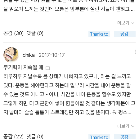
리의 묘약》을 읽고 “서정적 과학소설의 개척자”란 수식에 동감
래 선언」과 3부 마지막 시 「인간의 시」, 4부 마지막 시 「리얼리스
을 읽으며 느끼는 것인데 보통은 앞부분에 실린 시들이 괜찮고 뒤
했는데, 스티븐 밀하우저 《밤에 들린 목소리들》 단편집을 미리보
트」라고 생각한다. 이경수 문학평론가는 이 시들의 진행에서 '시
로 갈수록 좀 부실해진다. 첫 시집의 경우에는 습작기 작품들이
기로 읽다가 이 두 사람 닮았다고 생각했다. 아닌 게 아니라 영향
더보기
적 주체의 선언'이 거듭 새로워지고 갱신되고 있다고 진단한다.
들어가서 그렇게 되는 게 아닌가 싶다. 그리고 대표시는 대개 표
받은 작가 목록에 브래드버리가 있더만ㅎ. 그가 영향받은 “작가
공감 (
30
)
댓글 (0)
나도 동의하는 바라 최지인 시인의 다음 시집이 더 궁금하다.
제시인 경우가 많다. 시인이나 편집자도 내세울 만한 시가 뭔지는
라 고백한 블라디미르 나보코프, 토마스 만과 더불어 에드거 앨런
아는 것이다.최지인의 경우도 그런데(이름만으론 여자인 줄 알았
포, 너새니얼 호손, 이탈로 칼비노, 호르헤 루이스 보르헤스, 레이
다) ‘나는 벽에 붙어 잤다‘란 제목은 ‘비정규‘란 제목에서 가져왔
chika
2017-10-17
메뉴
브래드버리” 보니 이 작가 주목해야겠다 싶어 도서관 희망도서
고 이 시집은 이 한 편으로 구제받은 느낌이다. 이 시를 시집에 실
무기력이 지속될 때
신청~ 4. E. H. 카 《역사란 무엇인가》 읽고 “한 사회의 이념은
린 시들 가운데 나중에 쓴 것이라면 시인이 발전하고 있다는 것이
하루하루 지날수록 몸 상태가 나빠지고 있구나, 라는 걸 느끼고
그 사회의 지배계급의 이념이다.”를 그의 명언으로 생각하고 있
고 먼저 쓴 것이라면 답보중이라는 뜻도 된다. 나머지 상당수의
있다. 운동을 해야한다고 하는데 일부러 시간을 내어 운동을 할
었는데, 마르크스 · 엥겔스 《공산당 선언》을 읽으니 그들이 먼저
시들은 ‘연습‘으로 읽힌다.아버지와 둘이 살았다잠잘 때 조금만
수 있는 것도 아니고 - 아니, 시간을 내어 운동을 할수도 있지만
말했더군^^; 2015년 2월에 사놓고 2년 만에 완독^^;;; 마르크스
움직이면아버지 살이 닿았다나는 벽에 붙어 잤다아버지가 출근
그렇게 하면 더 피곤함이 쌓여 힘들어질 것 같다는 생각때문에 그
《경제학 철학 수고》는 언제 다 읽을까;; 다른 《공산당 선언》은 어
하니 물으시면늘 오늘도 늦을 거라고 말했다 나는골목을 쏘다니
저 날마다 슬슬 틈틈이 스트레칭만 하고 있을 뿐이다. 뭐 평소에
떤지 잘 모르겠는데 펭귄클래식 버전 3분의 2를 차지하는 개레
는 내내뒤를 돌아봤다아버지는 가양동 현장에서 일하셨다오함마
운동을 하지 않아서 그런지 티비 보면서 스트레칭을 잠깐 하는 것
스 스테드먼 존스의 서설이 도움이 많이 됐다. 다른 버전으로
로 벽을 부수는 일 따위를 하셨다세상에는 벽이 많았고아버지는
더보기
만으로도 장운동은 되는 것 같고. 그래도 낮 시간, 특히 점심을 먹
또 읽고 싶다. 5. 마르크앙투안 마티외 《꿈의 포로 아크파크 1:
쉴 틈이 없었다아버지께 당신의 귀가 시간을 여쭤본 이유는날이
공감 (
22
)
댓글 (0)