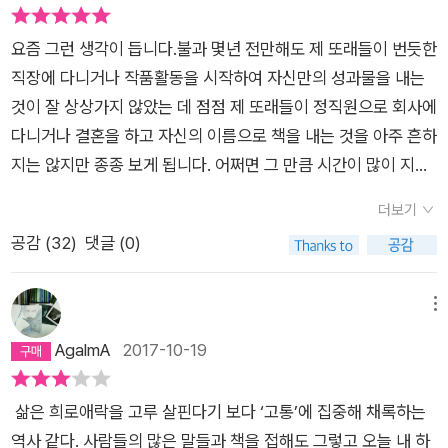
요즘 그런 생각이 듭니다.불과 몇년 전만해도 제 또래들이 번듯한
직장에 다니거나 작품활동을 시작하여 자신만의 성과물을 내는
것이 잘 상상가지 않았는 데 점점 제 또래들이 정직원으로 회사에
다니거나 결혼을 하고 자신의 이름으로 책을 내는 것을 아주 흔하
지는 않지만 종종 보게 됩니다. 어쩌면 그 만큼 시간이 많이 지났
기도 해서 그것은 아주 당연한 거겠지만 말입니다.민음의 시 238
더보기
번째 주자인 최지인시인도 그렇습니다.첫 시집인 「나는 벽에 붙
공감 (
32
)
댓글 (0)
어 잤다」라고 하는 데 처음에 훑어볼 때에는 「나는 벽에 붙어 잤
다」라는 제목이 (이후)라는 시에서 ‘너와 나는 하루씩 번갈아 가
며 벽 쪽에 누워서 잤다‘라는 구절에서 온 것인 줄 알았으나 해설
메뉴
을 읽고 다시 보니 (비정규)라는 시에서 왔더군요.이 시에서는 아
AgalmA
2017-10-19
버지는 가양동 현장에서 일하셨다/오함마로 벽을 부수는 일 따위
를 하셨다/세상에는 벽이 많았고/아버지는 쉴 틈이 없었다 ••••
삶은 희로애락을 고루 살핀다기 보다 ‘고통’에 집중해 채록하는
•• 아버지와 둘이 살았다/잠잘 때 조금만 움직이면/아버지 살이
역사 같다. 사람들의 많은 말들과 책을 접해도 그렇고 오늘 내 하