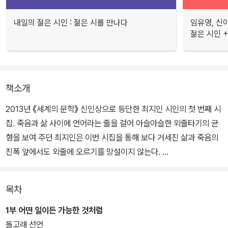
내일의 젊은 시인 : 젊은 시를 만나다
임유영, 신
젊은 시인 +
책소개
2013년 《세계의 문학》 신인상으로 등단한 최지인 시인의 첫 번째 시
집. 죽음과 삶 사이에 언어라는 줄을 걸어 아슬아슬한 외줄타기의 균
형을 보여 주던 최지인은 이번 시집을 통해 보다 거세진 삶과 죽음의
진폭 앞에서도 외줄에 오르기를 망설이지 않는다.
삶과 죽음을 연결하는 외줄타기에서 최지인은 개인과 시대성이라는
목차
두 개의 추로 중심을 잡는다. 그렇기에 최지인이 그리는 청년 세대의
빈곤 뒤에는 5·18 광주 민주화 운동이나 세월호를 상기시키는 시대
1부 어떤 일이든 가능한 것처럼
의 죽음이 자리하고 있다. 젊은 시인의 정제된 언어는 삶과 죽음, 개인
돌고래 선언