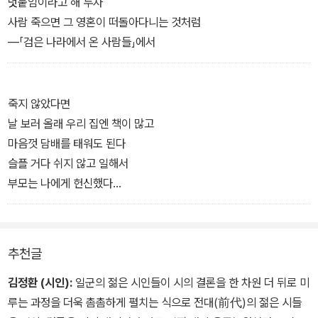
덧붙임이라고 해 두자
사람 죽으면 그 영혼이 떠돌아다니는 것처럼
―「검은 나라에서 온 사람들」에서
죽지 않았다면
날 보러 올래 우리 집엔 책이 많고
마음껏 담배를 태워도 된다
슬플 거다 쉬지 않고 일해서
부모는 나에게 헌신했다
나는 그러질 못하고
―「개와 돼지의 시간」에서
추천글
김정환 (시인):
일군의 젊은 시인들이 시의 결론을 한 차원 더 뒤로 미
루는 과정을 더욱 촘촘하게 펼치는 식으로 전대(前代)의 젊은 시들