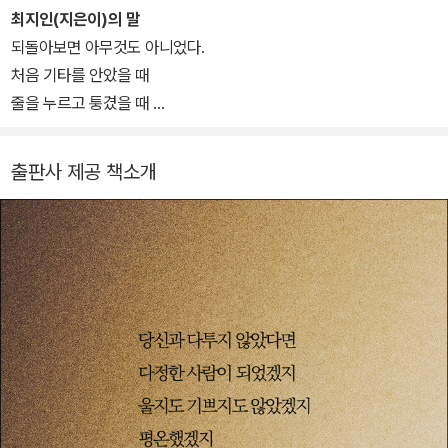
대해 생각한다》를 펴냈다. 조영관창작기금, 신동엽문학상을 받았다.
최지인(지은이)의 말
되돌아보면 아무것도 아니었다.
처음 기타를 안았을 때
줄을 누르고 퉁겼을 때
붙박이장에 처박혔을 때
무언가 쓰고 있었다.
출판사 제공 책소개
아버지가 나에게 기타를 선물하지 않았다면
붉은 눈으로 방문을 두드리지 않았다면
아무래도 너는 글렀다고 슬퍼하지 않았다면
나는 여전히 골방에서
침묵했을 것이다.