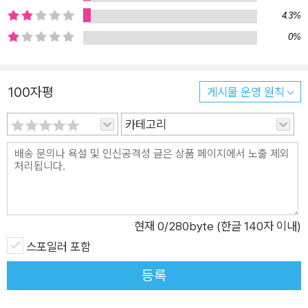
근원적인 쓸쓸함은 결국엔 현실 앞에서 부서질 언어의 벽을 끊임
4.3%
없이 정성스럽게 짓는 것에서 시작된다. 믿어야 할 앞날 비행기가
0%
활주로를 달린다 무사히 이륙하겠지 착한 사람들 ―「리얼리스
트」에서 결국 최지인의 시가 최종적으로 도착하는 곳은 미래에
대한 소극적인 확신이다. 궁지에 몰린 착한 사람들을 태운 비행기
100자평
게시물 운영 원칙
가 무사히 이륙하길 바라는 미래를 시인은 “믿어야 할 앞날”이라
고 말한다. 그러나 시인이 품은 작은 희망이 순진한 낙관으로는
카테고리
느껴지지 않는다. 앞선 시들에서 보여 준 삶과 죽음의 이미지를
통해 그가 진정한 “리얼리스트”임을 알 수 있기 때문이다. 최지
인은 오늘의 젊은 시인들 중 가장 날것의 현실을 보고 말하는 사
람이다. 그가 “믿어야 할 앞날”이 있다고 말한다면 그 믿음에 동
참하고 싶다.
현재
0
/280byte (한글 140자 이내)
스포일러 포함
등록