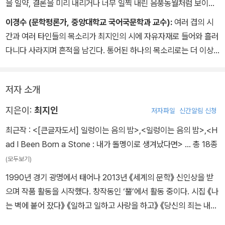
을 일약, 결론을 미리 내리거나 너무 일찍 내린 음풍농월처럼 보이게
만드는 것은 시의 발전에서 드문 일이 아니다. 최지인에게서 특이한
이경수 (문학평론가, 중앙대학교 국어국문학과 교수):
여러 겹의 시
것은 그 촘촘한 과정이 여러 정상과 일상의 방면에서 또한 거의 원숙
간과 여러 타인들의 목소리가 최지인의 시에 자유자재로 들어와 흘러
할 정도로 말이 되는 것을 끝까지, 악마의 잔혹에 이르면서까지도 포
다니다 사라지며 흔적을 남긴다. 통어된 하나의 목소리로는 더 이상
기하지 않는다는 점이다. 그는 “나는 너에게 불가능한 것을 아무렇지
시인이 보고 듣고 경험하는 세계를 담아낼 수 없다. 등단하고 첫 시집
도 않게 얘기했다”(「이후」)고 쓸 자격이 있는 시인이다.
을 내기까지 4년의 시간 동안 그에겐 돌이킬 수 없는 시간이 흘러 버
저자 소개
렸다. 어쩌면 최지인의 첫 시집은 그 시간에 대한 고백이자 기록이다.
그의 첫 시집이 묵직한 통증을 유발하는 까닭은 바로 여기에 있을 것
지은이:
최지인
저자파일
신간알림 신청
이다.
최근작 :
<[큰글자도서] 일렁이는 음의 밤>
,
<일렁이는 음의 밤>
,
<H
ad I Been Born a Stone : 내가 돌멩이로 생겨났다면>
… 총 18종
(모두보기)
1990년 경기 광명에서 태어나 2013년 《세계의 문학》 신인상을 받
으며 작품 활동을 시작했다. 창작동인 ‘뿔’에서 활동 중이다. 시집 《나
는 벽에 붙어 잤다》 《일하고 일하고 사랑을 하고》 《당신의 죄는 내가
아닙니까》, 동인 시집 《한 줄도 너를 잊지 못했다》 《너는 아름다움에