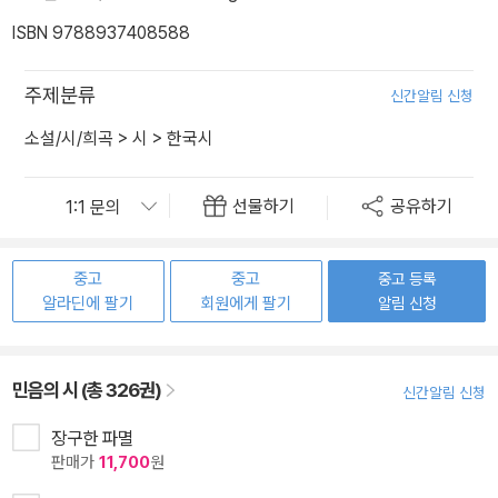
ISBN 9788937408588
주제분류
신간알림 신청
소설/시/희곡
>
시
>
한국시
선물하기
공유하기
중고
중고
중고 등록
알라딘에 팔기
회원에게 팔기
알림 신청
민음의 시 (총 326권)
신간알림 신청
장구한 파멸
판매가
11,700
원