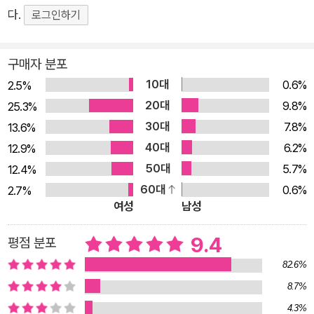
이해한다. 그럼에도 가장 작은 공동체이자 가장 애틋한 공동체는
다.
로그인하기
서로의 고통에 고개 돌리지 않는다. 사랑하기를 멈추지 않는다.
최지인의 시에서 느껴지는 슬프고 따뜻한 온기는 여기서부터 시
구매자 분포
작된다. 궁지에 몰린 사람들 그런데 우리 먹고사는 데 돈이 필요
10대
0.6%
2.5%
하지 않다면 다정한 사람이 되었을까 모니터 앞을 떠나지 않는 나
20대
9.8%
25.3%
에게 아침 일찍 일어나 사람 가득한 지하철 타는 나에게 이렇게
30대
7.8%
13.6%
살고 싶지 않은 나에게 긴긴 슬럼프야, 라고 말하는 나에게 ―「인
40대
6.2%
12.9%
간의 시」에서 최지인의 시에는 궁지에 몰린 사람들이 자주 등장
50대
5.7%
12.4%
한다. 그들은 구직 중이거나 간신히 직업을 구하더라도 언제나 쫓
60대
0.6%
2.7%
겨날 위기에 처한다. 그들이 겪는 갑작스러운 해고는 죽음과 비슷
여성
남성
하다. 최지인은 그들의 일상을 통해 삶의 구차함과 날선 죽음의
순간을 동시에 그려 낸다. 사는 것도 죽는 것도 두려워질 때, 시인
9.4
평점 분포
은 그 순간으로부터 자신을 보호하기 위해 담담하고 섬세한 언어
82.6%
로 연약한 벽을 만들어 두른다. 하지만 현실은 언어보다 냉혹하
8.7%
고, 결국 그 벽은 부서져 버리고 만다. 최지인의 시에서 느껴지는
4.3%