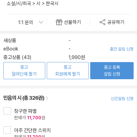
소설/시/희곡
>
시
>
한국시
선물하기
공유하기
새상품
-
eBook
-
출간 알림 신청
중고상품 (43)
1,990원
중고
중고
중고 등록
알라딘에 팔기
회원에게 팔기
알림 신청
민음의 시 (총 326권)
신간알림 신청
장구한 파멸
판매가
11,700
원
아주 간단한 스위치