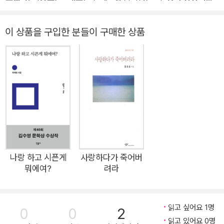
그대는 내게서 멀어질수록 푸르렀다
깊이”에 “신선한 충격을 느”꼈다. 차창룡은 “언어를 운용하는 솜
씨가 일품”이라며 감탄했다. 한국 시단의 기대를 한 몸에 받은 조
이 상품을 구입한 분들이 구매한 상품
명의 첫 시집이 민음사에서 나왔다. 첫 시집에서 이렇게 굉장한
저력을 보여 주기란 쉽지 않다. 첫 쪽에서 마지막 쪽까지 맥을 놓
지 않는 시의 밀도는 읽는 이의 심장을 코끼리처럼 압박한다. 단
순히 강렬하다는 것이 아니다. 듣는 순간에는 흐르듯 하면서도 한
번 들으면 쉽게 잊히지 않는 날카로움이 있다. 시어 하나하나가
치밀하고 견고하며 무엇보다 진실하다. 마치 스스로의 어금니를
뽑아 세공하듯 온 힘을 다해 쓴 흔적이 역력하다. 조명은 서정시
의 부활과 진화를 이끌 첨병이며, 한국 시의 미래가 『여왕코끼리
의 힘』에 있다. 견고한 일상의 우주적 초월 이 시집의 일상적인 시
나랑 하고 시픈게
사랑하다가 죽어버
뭐에여?
려라
어들은 구체적이고 솔직해서, 할머니가 굵은 대바늘로 짜 주신 스
웨터처럼(「모계의 꿈」) 까끌까끌하다. 아주 생생한 촉감이 있다.
어릴 적 기억 속 무쇠 염색 가마의 뜨거운 김이 후끈하고(「프리
읽고 싶어요 1명
0
0
2
즘」), 바로 옆 자리에서 끊임없이 문자 메시지를 보내는 사춘기
읽고 있어요 0명