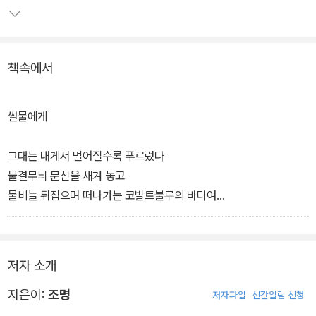
책속에서
썰물에게
그대는 내게서 멀어질수록 푸르렀다
물결무늬 문신을 새겨 놓고
물비늘 뒤집으며 떠나가는 코발트불루의 바다여
나는 주저앉은 뻘밭
잠들지 못하는 바람
내 안의 사해는 자꾸 달아올라 균열이 가고
저자 소개
잿빛 구멍들 숭숭 뚫린다
왜 화성에는 재 덮인 분화구가 그리도 만았는지
지은이:
조명
저자파일
신간알림 신청
저 갈매기들은 왜 서늘한 균형으로 허공에 떠 있는지