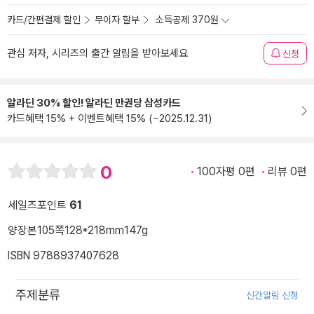
카드/간편결제 할인
무이자 할부
소득공제 370원
관심 저자, 시리즈의 출간 알림을 받아보세요
신청
알라딘 30% 할인! 알라딘 만권당 삼성카드
카드혜택 15% + 이벤트혜택 15% (~2025.12.31)
0
100자평 0편
리뷰 0편
세일즈포인트
61
양장본
105쪽
128*218mm
147g
ISBN 9788937407628
주제분류
신간알림 신청