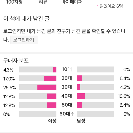
100자평
리뷰
마이페이퍼
아들의 갈깃머리도(「그 여름 범고래」) 손에 닿을 듯하다. 그런데
읽었어요 6명
촉감은, 표면에만 머물지 않고 한없이 깊어진다. 봄비를 맞으면
이 책에 내가 남긴 글
“머리카락이 젖을 때부터 상상은 시작되”는데 “손바닥이 간질거
리”는 정도에서 그치지 않고 “한 생의 비를 하룻밤에 맞”아 “깊
로그인하면 내가 남긴 글과 친구가 남긴 글을 확인할 수 있습니
이 잠들었던 영혼의 난소를 깨”어나게 한다.(「예감」) 또는 식탁에
다.
로그인하기
서 작은 호두를 쥐고 있다가 “호두 한 알은 애초에 천왕성만
했”는데 “자전하고 공전하면서” “점점 작아지고 단단해지고 딱
구매자 분포
딱해”져(「호두 생각」) 지금만 한 것일지도 모른다며 시인의 상상
10대
0%
4.3%
력은 태양계 끝까지 한달음에 다녀온다. 심심하면 “빙산을 문진
20대
6.4%
17.0%
으로 써”서 그림을 그리며 밤을 지새는(「수묵화」) 시인에게 초월
30대
4.3%
25.5%
은 일상이다. 산책이라도 나가는 것처럼 가벼운 보폭으로 차원을
40대
10.6%
12.8%
뛰어넘는다. 단어의 뜻 하나 때문에 난생처음 강변을 뒹굴며 싸운
50대
6.4%
12.8%
어린 충청도 소녀가(「싸움닭과 쑥맥」) 설원에서 순금이 묻힌 맥
60대
0%
0%
을 찾는 언어의 연금술사로 자라(「눈보라 속에서」) 노을 속에서
여성
남성
세상의 모든 고통을 굽어본다. 아주 견고한 일상이 경계를 허물어
우주처럼 넓어지고 깊어지는 순간에, 우리는 놀라움과 매혹을 느