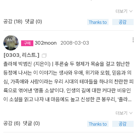
한 여성성에 대해서 다룬 시들이 많다. 강함을 추구하는 사회는
더보기
배제를 전제로 하고 있을지도 모른다. 약한 것들을 배제하고, 또
공감 (
18
)
댓글 (0)
는 드러나지 않게 하는 사회. 그래서 강함은 딱딱함과 연결이 되
고, 딱딱함은 포용성 없음으로, 다양성보다는 단일성, 획일화를
추구하게 되는 경우가 많다. 도덕경에서도 그런 말이 나온다고
302moon
2008-03-03
메뉴
기억하고 있는데, 단단함은 곧 죽음이라고. 이걸 우리 생각에 연
[0303, 리스트.]
결시키면 사고의 경직성은 생각의 죽음이니, 이런 사람들이 권력
촐라체 박범신 (지은이) | 푸른숲 두 형제가 목숨을 걸고 험난한
을 잡으면 그 사회는 다양성을 용납하지 못하는 사회가 된다고.
등정에 나서는 이 이야기는 생사와 우애, 위기와 모험, 믿음과 의
그리고 이런 사회는 여성성을 추구하는 사회와는 다른 사회라고.
심, 가족애와 사랑이라는 우리 시대의 테마들을 하나의 찬란한 피
이 시집에 실린 '연금로(練金爐)'라는 시를 보면 여성성이 추구
륙으로 엮어낸 '명품 소설'이다. 인생의 길에 대한 커다란 비유인
하는 방향이 무엇인지, 그러한 여성성이 실현되지 않는 세계에서
이 소설을 읽고 나자 내 마음에도 높고 신성한 큰 봉우리, '촐라
어떤 일이 일어나는지를 알 수 있다. 어떤 이론서보다도 더 명확
체'가 솟아올랐다. - 홍은택 (NHN 부사장, <아메리카 자전거 여
하게 이이해할 수 있게 된다. 시를 보자. 연금로(練金爐)여자
더보기
행>의 저자): 소설가 분과 이웃을 맺어놓고, 제대로 찾아가서 글
가 여자에게로 면면히 물려주는 유품입니다티라노사우루스의 이
공감 (
6
)
댓글 (0)
을 읽지는 못했다. 컴퓨터 앞에 앉아 진득하니 글을 읽을 수 있는
빨이 들어갑니다칭기즈칸의 창, 나폴레옹의 칼,히틀러의 전자포,
여지와 그럴 시간이 주어지지 않았다는 핑계(;)도 있고. 단행본이