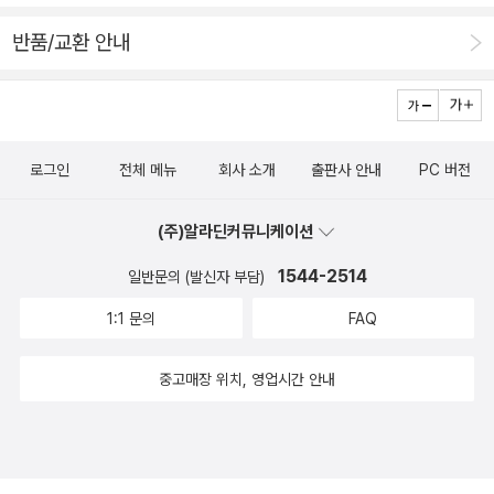
루스벨트의 핵폭탄,식민지에 복제 인간을 대량 사육하고 싶은남
출간되었으니까, 천천히 소장하고 싶다. 여유를 가지며, 곱씹고
자의 채찍이 들어갑니다수천만 년 불뚝이는 육식성 근육질들무
반품/교환 안내
느낄 수 있도록. 쫓기는 기분이 들지 않도록. 무수히 뻗은 그
쇠 가마 안에서 물엿 끓듯 오래 달여져펄죽펄죽, 퍽, 퍽,연금로 안
‘길’위에 발자국 하나하나 깊게 새기며.오늘을 잡아라 - 세계문학
에서 공기 방울을 터트립니다뎅글뎅글한 헷살들이 터져 나옵니
전집 170 솔 벨로우 지음, 양현미 옮김 / 민음사 / 2008년 2월:
다붉은 해저궁 같은 연금실 공간에순금 노을이 햇살을 굴리며 여
책 소개 없이, 책 표지만 크게 찍혔다. 짤막한 옮긴이 소개도 덧붙
울질 때거름망을 통과한 사내아이들이 걸어 나옵니다순한 쌍떡
로그인
전체 메뉴
회사 소개
출판사 안내
PC 버전
여 있고. 민음사 전집 시리즈가 꾸준히 나오고 있는데, 문제는 내
잎 언뜻언뜻 비치며......................................그럼에도역사는 전환
가 자꾸 혹한다는 거다. 궁금하면, 무엇이든 들추고 알아내고 배
점에 다다르지 못한 것 같고,들춰 보면 늘 고통의 벽화입니다퉁겨
(주)알라딘커뮤니케이션
우고 싶은 호기심을 억누르지 못한다는 데 있다. 어쨌건, 주문은
져 나올 듯 어깨뼈가 불거진 아프간 아이들조막손이로 줄줄이 태
1544-2514
했다. 기다리고 있는 중. 아직 책은 준비되지 않은 것 같다. 사랑
일반문의 (발신자 부담)
어나는 체르노빌 아이들철조망을 붙잡고 사라진 지평선을 내다
의 그네를 매달 시간 - 인도의 영혼, 카비르의 황홀한 시 카비르
1:1 문의
FAQ
보는킬링 필드의 아이들, 이 세상모든 어머니의 아이들나는연금
(지은이), 강진복, 신현림 (옮긴이) | 글로연 몸을 빛이 나도록 씻
술 이론 자체를 엎어 버릴까, 말까, 생각합니다이미 내벽이 얇아
어도, 마음속에 음악이 없으면 무슨 소용이지?사랑의 길은 굽이
중고매장 위치, 영업시간 안내
지고 군데군데 헐어 버린오래된 연금로를 깃털 업는 어깨 위로 치
굽이 부서지기 쉬운 민감한 길이네. 이 길 위에 갈망하거나 갈망
켜들고조명, 여왕코끼리의 힘. 민음사. 2008년 1판 2쇄. 40-41
하지 않거나 님에게 닿는 순간 내 전부는 쉽사리 사라지네. 그를
쪽. '연금술 이론 자체를 엎어 버릴까, 말까, 생각합니다'라고 절
찾는 기쁨은 너무나 강렬해서, 물고기가 물속에서 헤엄치듯님의
규하는 시인의 목소리. 이는 아직도 세상은 이 시의 앞부분에서