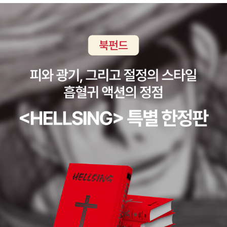
거대한 사랑 속으로 뛰어드네.: ‘그네’를 소재로 한, 좋아하는 가
말하고 있는 것들이 사라지지 않고 있다고, 그래서 이렇게 힘들고
사가 많다. 음악과 잘 어우러져, 듣고 있으면, 울컥해지기도 하고,
혼란스럽다고...하지만 이 연금로가 완벽하게 작동하지 않는다고,
여기저기 ‘헤엄치듯’ 느슨해지기도 한다. ‘마음속에 음악이 없
'내벽이 얇아지고 군데군데 헐어 버'렸다고 버려서는 안 된다. 고
다’는 상황은 생각하기조차 싫다. 소개된 시만으로 평가하기는 그
쳐야 한다. 이런 연금로 없는 세상은 사람이 살 수 없는 세상이 될
렇지만, 무작정 읽어보고 싶은 리듬. 여왕코끼리의 힘 - 민음의 시
수밖에 없으므로.시인도 그 점을 안다. 그러니 이 시집 제목이 바
145 조명 (지은이) | 민음사 텅 빈 방에 쓸쓸한 햇살 비춰 들고,
로 힘센 남성성을 거느리고 평화를 유지하려 한다는 내용을 담은
프리즘 속 세월이여, 후회 없이 가라. - 고형렬(시인)일상적인 시
'여왕코끼리의 힘'이지 않겠는가.다만, 아직도 강함과 배제와 폭
어들은 구체적이고 솔직하다. 아주 생생한 촉감이 있다. 그런데
력이 난무하는 세상에서 우리에게 연금로가 필요함을 강조하고
촉감은, 표면에만 머물지 않고 한없이 깊어진다. 아주 견고한 일
있다는 생각이 든다. 당신들이 연금로를 우리로 하여금 스스로 버
상이 경계를 허물어 우주처럼 넓어지고 깊어지는 순간의 매혹이
리게 했다간 어떤 일이 일어날지 생각해 보라고...시 앞부분에서
이 시집에 있다.우선 시원스럽다. 자잘한 것들에 구애받지 않는
제시했던 엄청난 폭력성들을 계속 겪을 것이냐고, 우리 후손들에
데서 오는 힘 같은 것이 느껴진다. 조명 시의 시원스럽고 힘 있음
게 그런 세상을 물려줄 것이냐고? 시인의 이 시는 어떤 이론보다
은 시가 주는 즐거움의 새로운 측면을 생각하게 만든다. 여왕코끼
도 더 단순하고 명확하게 우리에게 '여성성'이 중요함을 생각하게
리의 막강한 힘이 평화와 행복을 위한 것이듯, 조명의 활기도 긍
한다. (물론 이때 여성성은 생물학적인 여성이 아니라 노자의 도
정적이고 개방적이다. 굴절되어 있지 않은 페미니즘, 생명에 대한
덕경에 나오는 여성성을 생각해야 한다)
무한한 경외와 존중이 바로 그 활기의 원천이다. - 신경림 (시인):