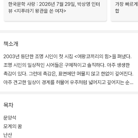
한국문학 사랑 : 2026년 7월 29일, 박상영 인터
가장 빠르게
뷰 <지푸라기 왕관을 쓴 여자>
합
책소개
2003년 등단한 조명 시인이 첫 시집 <여왕코끼리의 힘>을 펴냈다.
조명 시인의 일상적인 시어들은 구체적이고 솔직하다. 아주 생생한
촉감이 있다. 그런데 촉감은, 표면에만 머물지 않고 한없이 깊어진다.
아주 견고한 일상이 경계를 허물어 우주처럼 넓어지고 깊어지는 순간
의 매혹이 이 시집에 있다.
목차
문양석
모계의 꿈
난산