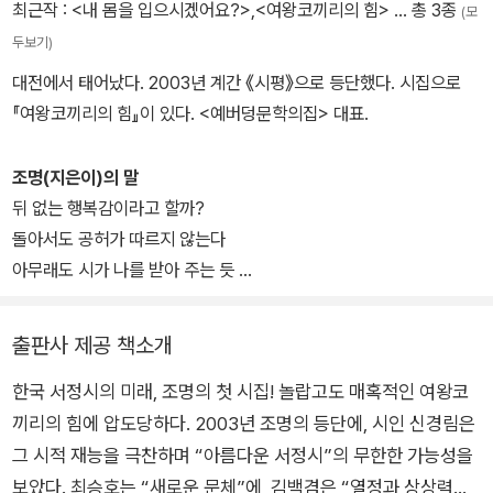
최근작 :
<내 몸을 입으시겠어요?>
,
<여왕코끼리의 힘>
… 총 3종
(모
그대는 끝내 모르리
두보기)
한 큰 슬픔의 개흙 구릉 속에서도
대전에서 태어났다. 2003년 계간 《시평》으로 등단했다. 시집으로
사랑으 기억들은 쐐기풀처럼 살아남는 법
『여왕코끼리의 힘』이 있다. <예버덩문학의집> 대표.
심장을 찌르는 추억을 되새김질하는 기쁨으로
땅거미 내리는 텅 빈 저녁을 견딘다
조명(지은이)의 말
홀로 뻘 밑에서 나와 뻘 밑으로 들어가는
뒤 없는 행복감이라고 할까?
갯지렁이의 등줄기를 덮는 저 어둠
돌아서도 공허가 따르지 않는다
아무래도 시가 나를 받아 주는 듯
폐선 한 척 기우뚱
언어는 내 영혼의 유혹이며 혀 위의 아슬한 독
넘어가는 어느 노을녘
그 유혹과 독으로 인하여
비릿한 물머리 들이밀며 들어설 나의 코발트블루 바다여
출판사 제공 책소개
나는 끝내 죽을 것이다
닻도 없이 마음은
한국 서정시의 미래, 조명의 첫 시집! 놀랍고도 매혹적인 여왕코
한 씨앗의 발아를 위해 껍질을 터트려 준
언제나 설레이는 저쪽 바다에 있다
끼리의 힘에 압도당하다. 2003년 조명의 등단에, 시인 신경림은
바람과 햇살이 있었다
개화와 낙화가 동체인 시적 형상을
그 시적 재능을 극찬하며 “아름다운 서정시”의 무한한 가능성을
한 번은 만나고 싶다
보았다. 최승호는 “새로운 문체”에, 김백겸은 “열정과 상상력의