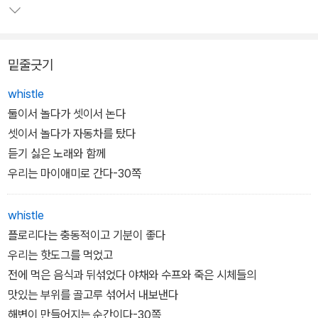
소설에서 오는 모험을 함께 묶어 놓은 시집이다.
밑줄긋기
whistle
둘이서 놀다가 셋이서 논다
셋이서 놀다가 자동차를 탔다
듣기 싫은 노래와 함께
우리는 마이애미로 간다-30쪽
whistle
플로리다는 충동적이고 기분이 좋다
우리는 핫도그를 먹었고
전에 먹은 음식과 뒤섞었다 야채와 수프와 죽은 시체들의
맛있는 부위를 골고루 섞어서 내보낸다
해변이 만들어지는 순간이다-30쪽