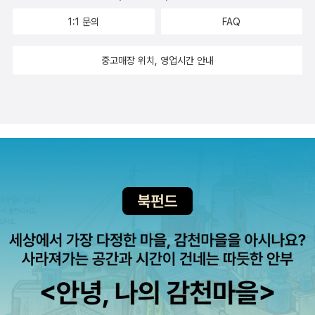
니 적립금 문제도 있으니 여러번에 나눠서 ㅋㅋㅋ 나, 되게 알뜰해~~
의 말은 태초의 말씀과 같을지니 같은 인간들은 어떻게 될까. 시인 또
는 거 모르나? 장삿속 때문에 많은 걸 엉키게 만드는 자본주의...붉은
1:1 문의
FAQ
^^ 일시할인은 그때그때 사는 게 좋다. 지난 번에 한번 놓친 게 뼈아
는 시인이 전위적 문장을 통해 되고 싶어 하는 소설가는. 그건 처음 등
액세서리도 빠질 수 없지! 알라딘 굿즈~ 장 자크 루소 빨강 북 클러치
픔.. 이미 사보고 좋아서 추천하고픈 책은 향후
장하는 시로 설명할 수 있다. 감옥 내가 덥다고 말하자 그는 문을
^^ 사키《사키》(현대문학 세계문학 단편선 23)찰스 부코스키
중고매장 위치, 영업시간 안내
수정하며 골라볼 예정이다.
열었다. 내가 춥다고 말하자 그는 문을 꼭꼭 닫았다. 내가 감옥이라
《여자들》(열린책들)줄리언 반스《10과 2분의 1장으로 쓴 세계 역사》
고 말하자 그는 꼼짝 말고 서 있었다. 2 더하기 2는 네 명이었다. 남
(열린책들)장 콕토 《앙팡테리블》(뿔)박상순《6은 나무 7은 돌고래》
아도는 것은 꼭 필요한 것이었다. 내가 유죄라고 말하자 그는 포승줄
(민음사)황병승《여장남자 시코쿠》(문예중앙 시선)김언《소설을 쓰
에 묶였고 내가 해방이라고 말하자 그는 머리띠를 묶고 앞으로 나아
자》(민음시선) 프로이트《예술·문학·정신분석》,《정신분석 강의》
갔다. 그는 꼼짝 말고 서 있었다. 버스 안에서 이젠 그만 내릴 때라
(열린책들)《히스테리 연구》는 오렌지빛이 더 강해서 뺌ㅎㅎ;;루이스
고 말하자 그는 두 발을 땅에서 떼었다. 내가 명령이라고 말하자 그는
캐럴《이상한 나라의 앨리스·거울나라의 앨리스》(북폴리오)김동성 글
망령처럼 일어서서 나갔다. 누군가의 입에서. (전문) 그는 누구? 혹
그림 《미주의 인상》(조선 청년, 100년 전 뉴욕을 거닐다)(현실문화)
은 뭐? 답은 마지막 문장. 누군가의 입에서 나온 말. 시집의 제목이
유발 하라리《호모 데우스》(김영사)이 책을 붉은 책으로 볼 것이냐,
《소설을 쓰자》임을, 시집을 읽는 내내 기억해야 한다. 물론 오독이겠
검은 책으로 볼 것이냐. 애매ㅎㅎ;여기서부터는 빨갛다기 보다 붉은
지만, 여기서 말하는 ‘나’는 시인이 되고자 하는 소설가. 그래 소설가
색이 포인트로 들어간 책이라고 해야 할 듯. 빔 벤더스《한 번은》
가 말로 덥다고 하면 문을 열어주고, 춥다면 꼭꼭 닫아주고 별의별 짓
(빔 벤더스의 사진 그리고 이야기들)(이봄출판사)토마 피케티《21세
을 다 해주는 그는 누군가? 누군가의 입? 당연히 현재는 시인, 나중엔
기 자본》(글항아리)이 책 읽을 때 정말 경제학 공부 불탔는데!폴 프리
소설가가 될지도 모르는 시인의 입에서 나오는 말, 존재로의 말. 즉 작
드먼《미각의 역사》(21세기 북스)마르크스-엥겔스《마르크스·엥겔스