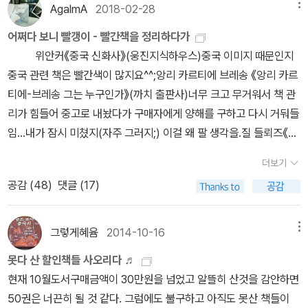
년차 중견이건만.해설을 쓴 조재룡 교수에 따르면 김언 시의 키워드
AgalmA
2018-02-28
메뉴
게 나타난다는 건지, 전위를 좋아하는 사람들도 다양하다는 건지는
을 탐구할 것을 시인으로의 기치로 삼은 거다. 그러니 내가 김언의 시
는 ‘실험‘이다. 실험적인 시를 쓰거나 시를 실험하는 시인? ‘시인의
모르겠지만 하나가 아닌 다양성. 단순성이 아닌 복잡성. 그래서 무언
를 도무지 이해하지 못한다고 해서 남부끄러워할 일은 아니다. 시인
어쩌다 보니 빨갱이 - 빨간책을 정리하다가
말‘에서 ˝대부분은 시가 아니라고 생각하고 썼다˝고 적었다. 시가 아
가를 더 생각하게 만드는 것. 그것이 전위가 할 역할이고, 전위를 자처
자신이, 자기가 시를 쓰는 행위는 애초부터 아리스토텔레스가 <니코
위안커《중국 신화사》(웅진지식하우스)중국 이미지 때문인지
니라고 생각했지만 시집으로 묶어냈으니 의도에 반하여 시가 되었다
하는 시인은 시를 통해서 기존의 통념을 뒤집을 수 있어야 하지 않을
마코스 윤리학>에서 말한 바 있는 탁월한 자, 탁월한 소수의 쾌락을
중국 관련 책은 빨간색이 많지요^^;앙리 카르티에 브레송 《앙리 카르
는 뜻일 수도 있고, 원래 시가 아닌 걸(비시) 시로 쓴다는 뜻일 수도
까 한다. 왜냐하면 그가 사용하는 언어는 기존의 언어로 해석되기가
위한 것임을 천명하였으니. 예를 들어 이런 시. 이중근 j j와 k는 천
티에-브레송 그는 누구인가》(까치 출판사)너무 크고 무거워서 책 관
있겠다. ‘실험‘이 트레이드마크라면 이번 시집에만 해당하는 발언도
매우 힘드니까, 무언가 새로운 의미를 덧붙여야 하기 때문이다. 시인
박한 방정식을 푼다 그와 그는 동명이인이지만 하나의 근을 가진다
리가 힘들어 중고로 내놨다가 구매자에게 양해를 구하고 다시 거둬들
아니겠다. 김언의 실험성에 대한 해명은 김언 시의 이력을 꿰뚫고 있
이 시 속에서 한 이 말처럼. 모든 언어는 은어니까 ('톰의 혼령들과 하
사이에 f가 들어간다 미스터리한 사건일수록 해도 없고 부작용도 없
임...내가 잠시 미쳤지(자주 그러지;) 이걸 왜 팔 생각을.질 들뢰즈《천
는 해설자에게 맡기고, 몇 편 읽어본 느낌만 적자면 이번 시집은 ‘트레
품하는 친구들'에서 107쪽) '은어'란 말은 말이되 기존의 뜻을 감추고
다 과학자의 책임이 크다 소설가는 이름 때문에 고민한다 하나의 근
개의 고원》(새물결), 《시간-이미지》(시각과언어)조르주 바타유《에
이닝‘ 같다. 그리고 짐작에 이 시인은 여전히 트레이닝중인 것 같다.
더보기
새로운 뜻을 만들어내는 말들. 아는 사람끼리만 아는, 남들이 다 알면
이 없다면 여러 개의 용의자가 수사 선상에 올라왔다 견해 때문에 j
로티즘》(민음사)첫 번째로 올릴 만큼 정말 멋진 빨강의 모습 아닌가!
무엇이 시일까, 어디까지 시일까, 이래도 시일까를 끊임없이 테스트
공감 (
48
)
댓글 (17)
그 효용성이 떨어져 버리는, 더 이상 은어로 존재할 수 없는 언어 아닌
와 k는 모였다 이견이 없는 한 우리는 흩어지고 있다 단 하나의 이름
니체《선악의 저편·도덕의 계보》,《차라투스트라는 이렇게 말했
하면서 시쓰기를 트레이닝하기(트레이닝은 김춘수의 용어이고 트레
가. 그러니 전위 시인이란 자신들의 은어를 사용하는 시인이고, 그 은
이 물망에 올랐다 j는 그 영화를 두 번 봤다 그는 그를 반박한다 동
다》(책세상)니체 전집 다 있었으면 붉음 떼샷이 장관이었을 텐데ㅎ;
이닝 시인들은 자동으로 ‘김춘수과‘로 분류된다. 나의 분류법으로는).
어를 이해하고 소통할 수 있는 독자를 창조해내는 시인이라고 할 수
시에, (전문) 이중근. 사람 이름인 줄 알았다가 시 본문을 읽어보니
아, 마르크스 관련 붉은 책들 많았는데 괜히 팔았나ㅎㅎ에밀 뒤르켐
그렇게혜윰
2014-10-16
메뉴
무엇이 트레이닝인가.˝둘은 일관된 앙숙이었다. 둘이 화해할 기미가
있다. 시인에게도 독자에게도 쉽지 않은 일일텐데.. 시가 은어라는 것
2차 이상 고차 방정식에서 근이 겹치는 중근重根을 말한다. 제일 쉬
《자살론》(청아출판사) 다니엘 부어스틴《이미지와 환상》(사계절출판
보이지 않자 제삼자가 나섰다. 제삼의 인물은 어느 편도 들 생각이 없
못다 산 할인책들 사오리다 ♬
을 넘어 모든 언어가 은어라고 하니, 언어 속에 숨어 있는 뜻, 그 뜻을
운 2차 방정식을 떠올리면서 잠깐 중딩 시절로 가볼까? 근의 공식은
사)테리 이글턴《신을 옹호하다》(모멘토)루이 조르주 탱《사랑의 역
었지만, 이쪽을 만나면 이쪽에서 저쪽을 만나면 저쪽에서 다른 말이
현재 10월도서구매금액이 30만원을 넘었고 알뜰히 산것을 감안하면
알아내고 빙그레 웃을 수 있는 독자. 행복한 독자다. 나는 아직 이런
다 잊어버리셨을 테고, f(x) = ax2+bx+c에서, 판별식 b2–4ac=0
사》(이성애와 동성애 그 대결의 역사)(문학과 지성사) 제임스
나오는 것을 부정하고 싶은 생각도 없었다. 이쪽은 이쪽대로 옳은 말
50권은 너끈히 될 것 같다. 그럼에도 불구하고 아직도 못산 책들이
은어의 세계에 익숙하지 못하다. 은유도 어려운데, 은어라니... 좀더
일 때 근이 하나, 즉 이중근이 된다. 근데 시에서 이중근을 설명하려니
글릭《인포메이션》(동아시아 출판사)리처드 도킨스《만들어진 신》(김