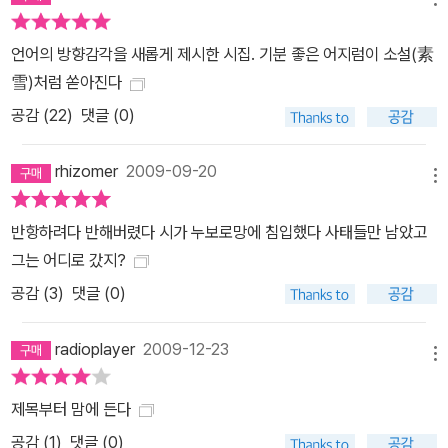
보면, 어느새 유령이 다가와 말을 걸 것이다. “여기가 어디니?” 그리
고 곧 모든 것이 그의 문장이 될 것이다. 이 시집을 읽는 당신도. 작품
언어의 방향감각을 새롭게 제시한 시집. 기분 좋은 어지럼이 소설(素
해설 중에서 김언은 사건이라는 개념에 많은 판돈을 걸었다. 말이 사
雪)처럼 쏟아진다
건을 발생시킬 수 있다는 사실에 유별나게 주목하면서, 바로 거기에
공감 (
22
)
댓글 (0)
서 현대 시의 새로운 가능성 중 하나를 찾으려 한다. 모든 게 명쾌하지
만 창조적인 자극이라고는 없는 ‘수사 결과 발표’ 같은 시 말고, 많은
rhizomer
2009-09-20
것들이 수수께끼이지만 ‘여기에서 무슨 일인가 벌어졌다’는 것을 강
메뉴
하게 환기하는 ‘사건 발생 현장’ 같은 시. 그래서 이 시집을 읽는 일은,
반항하려다 반해버렸다 시가 누보로망에 침입했다 사태들만 남았고
우리가 흔히 시에서 기대하는 아름다움과는 좀 다른 매혹에 도달하기
그는 어디로 갔지?
위해 한 예외적인 시인이 시도한 도발적인 모험에 동참하는 일이다.
공감 (
3
)
댓글 (0)
그가 계속 전진한다면, 이 ‘사건의 시학’은 언젠가 ‘시학의 사건’이 될
것이다. - 신형철(문학평론가)
radioplayer
2009-12-23
메뉴
제목부터 맘에 든다
공감 (
1
)
댓글 (0)