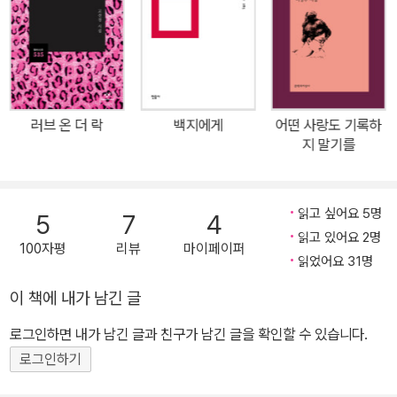
은밀한 소통을 꿈꾸는 시 『숨쉬는 무덤』에서 뛰쳐나온 『거인』, 즉 유
령이 부르는 노래가 이러할까. 시인 김언이 4년 만에 기괴한 제목의
세 번째 시집을 들고 돌아왔으니, 이름하여 『소설을 쓰자』. 이번 시집
의 해설을 맡은 문학평론가 신형철은 “이 시들을 블로그에 올려도 댓
글 따위는 달리지 않을” 것이며, “하루에 세 편 이상 읽으면 사용자의
러브 온 더 락
백지에게
어떤 사랑도 기록하
머리가 과열되어 폭발할 수 있”다고 경고한다. “그런데도 읽을 필요
지 말기를
가 있다”고 말하는 이 시집, 점점 궁금해진다. 신형철은 ‘김언 시집 사
용 설명서’라는 부제를 단 해설로 이제 막 출시한 전자 제품을 소개하
듯 친절하게 김언의 시 세계를 풀어 나간다. 그것은 일찍이 “번역 불
읽고 싶어요 5명
5
7
4
가능한 문장”(이장욱), “안티고네의 노래─낯선 시간을 호출하는 목
읽고 있어요 2명
100자평
리뷰
마이페이퍼
소리들”(함돈균) 중 하나로 평가받으면서 단순히 난해한 시로 오해받
읽었어요 31명
을 소지가 있는 김언의 시에 대한 적극적인 해명 작업이기도 하다. 김
이 책에 내가 남긴 글
언은 세계와 존재와 언어의 원리를 끊임없이 탐구하는 시인이다. 말
로그인하면 내가 남긴 글과 친구가 남긴 글을 확인할 수 있습니다.
할 수 없는 것을 말하고자 하고, 소통할 수 없는 것들과의 소통을 꿈꾼
다. 그의 시는 소통을 거부하는 시가 아니라 가장 은밀한 소통을 꿈꾸
로그인하기
는 시다. 마치 연인과 나누는 밀어처럼 은은한 소통에 헌신하는 시. 그