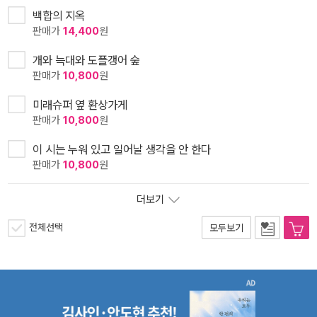
백합의 지옥
판매가
14,400
원
개와 늑대와 도플갱어 숲
판매가
10,800
원
미래슈퍼 옆 환상가게
판매가
10,800
원
이 시는 누워 있고 일어날 생각을 안 한다
판매가
10,800
원
더보기
전체선택
모두보기