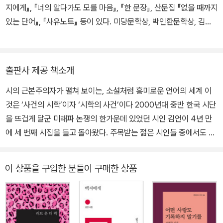
지에게』, 『너의 알다가도 모를 마음』, 『한 문장』, 산문집 『없을 때까지
있는 단어』, 『사유노트』 등이 있다. 미당문학상, 박인환문학상, 김현
문학패, 대산문학상 등을 수상했다. 세계문학그림책 시리즈 『가난한
사람들』, 『마지막 수업』, 『이방인』 등에 글을 썼다.
출판사 제공 책소개
시의 근본주의자가 펼쳐 보이는, 소설처럼 흥미로운 언어의 세계 이
것은 ‘사건의 시학’이자 ‘시학의 사건’이다 2000년대 중반 한국 시단
을 뜨겁게 달군 미래파 논쟁의 한가운데 있었던 시인 김언이 4년 만
에 세 번째 시집을 들고 돌아왔다. 주목받는 젊은 시인들 중에서도 하
나의 극점을 이룰 만큼 언어 탐구에 몰두해 온 시인 김언. 그가 선보이
는 이번 시집의 제목은 엉뚱하게도 ‘소설을 쓰자’이다. 시집 『소설을
이 상품을 구입한 분들이 구매한 상품
쓰자』는 독자들에게 시의 근원에 대한 질문과 더불어 시에서 가장 먼
곳의 물음을 함께 던진다. 가장 깊은 의미에서 ‘시란 무엇인가?’와 가
장 넓은 범위에서 ‘시란 무엇인가?’란 질문이 함께 내장된 시집 『소설
을 쓰자』는 소설처럼 흥미로운 언어의 세계로 우리를 초대한다. 가장