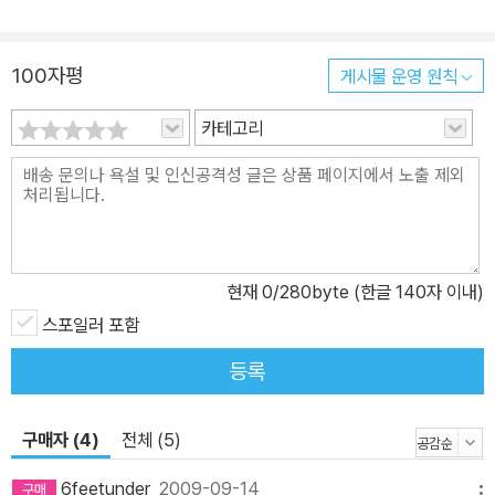
형식의 시들(「헬렌, 무엇이 들립니까?」, 「톰의 혼령들과 하품하는 친
구들」, 「당신은」, 「두 도시 이야기」, 「서울에서 가장 우울한 남자의
100자평
게시물 운영 원칙
왕」, 「벤치 이야기」 등)과 유령의 언어로 점철된 시들(「톰의 혼령들」,
「톰의 혼령들과 하품하는 친구들」, 「서울에서 가장 우울한 남자의 왕」
카테고리
등)이 서로 겹치고 섞이는 이유도 그 때문일 것이다. 그의 시에 그토
록 많은 입들이 등장하고, 그토록 많은 ‘문장’이라는 단어가 반복되고
있는 까닭을 그는 다시, 독자로 하여금 시에 대한 근본적인 질문과 이
어서 생각해 보게 만든다. 과연 시란 무엇일까? 김언의 시에서, 시에
대한 궁극적인 질문은 언어에 대한 극단적인 탐구와 다르지 않으며,
현재
0
/280byte (한글 140자 이내)
그것은 시의 영역에 대한 발본적인 탐색과 다르지 않다. 시의 근원주
의자가 새삼스럽게 ‘소설을 쓰자’라는 제목으로 시집을 선보이는 이
스포일러 포함
유도 거기서 멀지 않을 것이다. 그는 실제로 소설을 쓰겠다는 것이 아
등록
니라 그만큼 ‘다른 시’를 쓰겠다는 뜻이다. 시의 가장 뿌리 깊은 매력
(언어)과 시의 가장 먼 곳(소설)에서 오는 모험을 함께 묶어 놓은 시
구매자 (4)
전체 (5)
집 『소설을 쓰자』는 우리가 흔히 시에서 기대하는 아름다움과는 다른
매혹을 선사한다. 경계에 대한 강박을 지우고 이 시집을 읽어 나가다
6feetunder
2009-09-14
메뉴