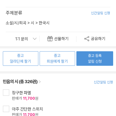
주제분류
신간알림 신청
소설/시/희곡
>
시
>
한국시
선물하기
공유하기
중고
중고
중고 등록
알라딘에 팔기
회원에게 팔기
알림 신청
민음의 시 (총 326권)
신간알림 신청
장구한 파멸
판매가
11,700
원
아주 간단한 스위치
판매가
11,700
원