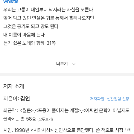
whistle
우리는 고통이 내일부터 낙서라는 사실을 모른다
잊어 먹고 있던 연설은 귀를 통해서 흘러나오지만
그것은 공기도 되고 땅도 된다
내 이름이 마음에 든다
듣기 싫은 노래와 함께-31쪽
더보기
저자 소개
지은이:
김언
저자파일
신간알림 신청
최근작 :
<월든>
,
<포옹이 풀어지는 계절>
,
<어쩌면 문학이 아닐지도
몰라>
… 총 58종
(모두보기)
시인. 1998년 <시와사상> 신인상으로 등단했다. 쓴 책으로 시집 『백