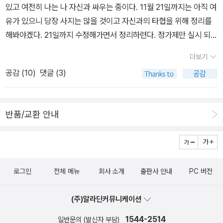
이고 저쪽은 저쪽대로 사정이 있었으니 둘 다의 말을 종합하면 어느
있고 여전히 나는 나 자신과 싸우는 중이다. 11월 21일까지는 아직 여
명확하게 말하고 소통하는 모습들이 넘쳐난다면, 시인이 모은 언어는
까, 굳이 j와 k를 따왔다. j와 k가 다르지만 사실은 하나, 즉 같은 것.
영사)다케우치 가오루_미루야마 아쓰시 《과학의 미해결 문제들》(반
쪽도 만족할 만한 말을 들려줄 수 없었다. 그래서 돌아오는 말이 너는
유가 있으니 당장 사지는 않을 것이고 자신과의 타협을 위해 정리를
은어라고 말을 할 수 있을까. 하여 이 말에는 소통 불가의 우리 사회가
이들 사이에 f가 빠졌으니까, 빠진 걸 다시 넣으면 jfk, ‘존 F. 케네
니)데이비드 에반스_리처드 슈말렌지《매치메이커스》(더 퀘스트)앨
누구 편이냐? 둘 중 하나만 택하라는 말을 수도 없이 들어왔지만 그
해봐야겠다. 21일까지 수정해가면서 정리하련다. 정가제만 실시 되어
담겨 있지 않나 하는 생각을 한다. 내가 쓰는 언어는 은어가 아닐까?
디’의 미스터리 사건으로 넘어가고, 그래서 용의자, 수사 선상 등으로,
런 앤틀리프《아나키와 예술》(이학사)막심 고리키《가난한 사람들》
는 일관되게 제삼자였다. 소주 한 병에 오징어 두 마리면 충분한 사람
보라지, 열심히 읽을 거라구!!!.....??? 읽겠지??^^;; 한길사의 인문도
하는 반성도 하고.
심지어 두 번 볼만한 영화로도 확장시킨다. 시인은 이런 걸 소설 쓰기
(민음사)나는 민음북클럽 에디션으로 가지고 있는데, 판매되고 있는
더보기
이었다.˝마지막 문장만 지운다면 ‘갑론을박‘이란 제목이 붙을 수도 있
서 할인에 이어 아트도서가 할인경쟁에 뛰어들었다. 좋은 책들이 그
로 말하는 거 같다. 아무리 전희를, 아니, 전위를 목표로 삼는 시인이
책은 산뜻한 연두색이다.로베르토 무질《사랑의 완성》(북인더갭)백민
공감 (
10
)
댓글 (3)
었겠다. 아니 그 경우엔 시도 안 되었을 것이다. 김언은 요즘 시인으로
득하지만 비싼 책들이 많아 쉽게 지갑을 열지 못했었다. 야속하게 들
라도 가끔은 이 시처럼 평민도 이해할 수 있는 시를 쓰기도 한다. 이이
석《아바나의 시민들》(작가정신) 니콜 크라우스《사랑의 역사》
는 드물게도 마침표(.)를 꼭 찍기에 이 시에서 특별히 시다운 표지를
릴 수도 있지만 기회라면 기회... 개인적으로는 Art Idea 시리즈가 맘
가 이 시집에서 주목하고 있는 다른 하나는 말, 즉 인간의 입 안에서
(민음사)조너선 스위프트《걸리버 여행기》(느낌이 있는 책)카렐 차페
읽어내기 어렵다. 이 시를 시로 만들어주는 건 마지막 문장과 호응하
에 들어서 책잔치 때에도 뒤적뒤적만 했었는데 이번엔 거의 모든 시
구강과 혀를 통해 만들어져 밖으로 표출하는 의미다. 말은 같은 말이
크《오른쪽 주머니에서 나온 이야기》(모비딕 출판사)김현《입술을 열
반품/교환 안내
는 제목 ‘갑오징어 을오징어‘다(말장난은 트레이닝의 주요 종목이다).
리즈가 반값 할인 중이다. 그래도 다 살 순 없고 관심있던 분야에 대한
더라도 시인의 말은 최초에 있었던 말씀과 유사하다. 말 그대로 창조
면》(창비시선)로트레아몽《말도로르의 노래》(청하 출판사) 도스또예
˝소주 한 병에 오징어 두 마리˝라고 할 때 그 두 마리가 갑오징어와 을
구매가 이뤄질 것이다. 정치 관련 출판사인 책보
자의 말이니까. 자연 그건 기계가 돌아가는 소리였다. 털커덩 톱니
프스키 전집 붉은 커버 버전은 좀 무섭고 답답해 보여서 뒤에 나온 하
오징어인 것. 동시에 술자리에서의 갑론을박하는 풍경에 대한 은유도
세 출판사의 할인도 시작되었는데 노무현 대통령에 대한 책들을 포함
바퀴가 내려놓는 소리였는지 모른다. 그다음에 부는 바람이 정확히
얀 커버로 바꾸고 있는 중이다. 《악령》은 붉은 커버가 더 좋아서 그냥
된다. ‘갑오징어 을오징어‘란 제목으로 뭔가를 쓰기는 어럽다. 이건
하여 살 만한 책이 많다. 민음사 패밀리세일이 이달 마지막
어느 방향이었는지 당신은 모른다. 어떤 형태도 말을 가지지 못할 때
가지고 있기로^^; 새 책은 3권이지만 이건 2권이라는 장점도 있지~
‘마이크 테스트‘ 같은 테스트이고 트레이닝이다. 전작들을 참고하지
로그인
전체 메뉴
회사 소개
출판사 안내
PC 버전
주에 있는데 가지 못한다면 시집 할인전을 도모해도 좋겠다. 특별히
우리는 인간의 입을 빌려서 짐승을 말한다. 자연이 말한다. 비가 말하
Axt(no.016)(은행나무 출판사)폴 발레리《바람이 일어난다! 살
않고 넘겨짚자면 김언은 20년간 트레이닝을 해온 것이 아닌지. 그의
살 책이 아니라(아마 팸세도 가지 않으려나???) 이미 사서 읽은 시집
고 바람이 울고 새는 도착한다. 그들의 어깨가 몹시 피로하다고 말한
아야겠다》(아티초크 빈티지 시선)제임스 엘킨스《그림과 눈물》(아트
본게임은 언제부터일지 궁금하다...
(주)알라딘커뮤니케이션
중에 몇 권 추천해 본다. 세트류는
다. 자유 때문에? (1연. 하략) 자연의 모든 것이 인간의 입을 통해
북스)슈테판 볼만《책 읽는 여자는 위험하다》(웅진지식하우스)이런
사실 장바구니에 이미 담겨있는데 아무래도 반값을 해도 목돈이다보
나오는 말을 매개로 인식된다는 뜻이겠지. 물론 1연만 읽는다면. 시인
1544-2514
일반문의 (발신자 부담)
책 제목 정말 싫어한다. 뭐 한 여자, 뭐 한 남자... 그런 게 편견을 만드