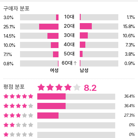
의 시는 또한 흔히들 표준 문법이라고 부르는 억압적인 언어활동에서
구매자 분포
자유로운 발화를 꿈꾸는 시이다. 자신의 이름을 스스로 ‘언(言)’이라
10대
1.1%
3.0%
지을 만큼, 세계를 바꾸는 일은 언어를 바꾸는 일에서 시작돼야 한다
20대
15.8%
25.1%
고 믿는 시의 근본주의자다운 세계관이 한 편의 시로 완성되고 또 완
30대
10.6%
14.5%
성되어 모인 것이 이번 시집인 것이다. 신형철의 표현대로 김언의 이
40대
7.3%
10.0%
번 시집은 “소통의 근거를 심문하고 문법의 제약을 유린하면서 시
50대
3.8%
7.1%
(삶) 속에 억압돼 있는 사건들을 깨우려는 물건”이지만, 그것은 한편
60대
0.9%
0.8%
으로 즐거움을 동반한 ‘발견’이자 ‘발명’으로 우리의 독서를 유혹한다.
여성
남성
언어 자체에 대한 김언 식의 고집스러운 탐구가 그 즐거움을 엿볼 수
있는 한 축을 이룬다면, 다른 한 축에는 가히 발견과 발명으로 건축해
8.2
평점 분포
놓은 ‘사건의 세계’가 자리 잡고 있다. 사건의 시학이자 대화의 시학,
36.4%
그리고 유령의 언어 김언은 “말이 사건을 발생시킬 수 있다는 사실에
36.4%
유별나게 주목하면서, 바로 거기에서 현대 시의 새로운 가능성 중 하
27.3%
나를 찾으려 한다.”(신형철) 언어로부터 비롯된 ‘사건의 시학’이기에
그것은 ‘대화의 시학’이면서 또한 무한히 미끄러지고 빠져나가는 ‘유
0%
령 언어의 시학’이기도 하다. 이번 시집에서 상당수를 차지하는 대화
0%