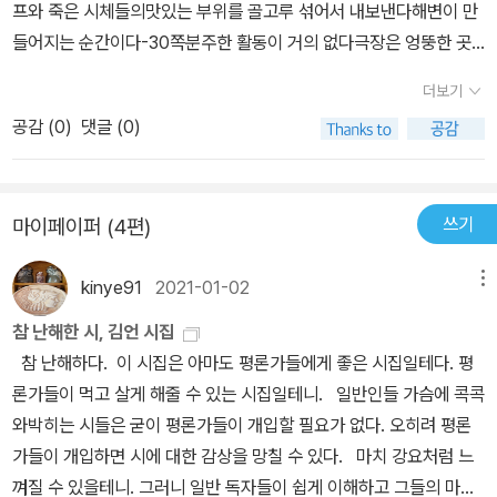
프와 죽은 시체들의맛있는 부위를 골고루 섞어서 내보낸다해변이 만
다. 이미 앞의 시 <미확인 물체>에서 비 오는 날에 확인되지 않은 미
들어지는 순간이다-30쪽분주한 활동이 거의 없다극장은 엉뚱한 곳
아삼거리에서 칼국수를 먹었고, 어제는 확인되지 않은 중국 요리를
에서 영화를 틀어 준다공상은 밤하늘에서 고함은 심장 가까운 곳에서
먹었는데, 확인되지 않은 중국집 이름은 진짜루이고 확인되지 않은
더보기
튀어나오는 것 같다분노가 치밀 때 우리가 찾아가는 곳은손가락이 가
단무지와 양파와 서비스로 나온 군만두까지 사이좋게 나눠 먹었기 때
공감 (
0
)
댓글 (0)
리키는 곳과 무관하다-30쪽어느 사건이든 지어진 순간부터 변한다
문에. 시인에겐 세상살이의 모든 것이 미확인 물체, F가 빠져서 UO,
번개는 곳곳에서 치지만대개는 어느 한쪽으로 피가 쏠린다도시 전체
즉 Unidentified Object들로 가득하다고 선언한 바 있으니까. 이 시
가 침묵과 어울려서 사는 동안벽 대신에 얼굴을 내밀고 뭐라고 부를
<다가오는 날씨> 수준이면 꽤 오랜 세월 나를 괴롭혀온 현대의 해체
쓰기
마이페이퍼 (4편)
까 고민 중이다무언가를 끄적거리는 동안-31쪽우리는 고통이 내일부
시나 시의 파편화 경향을 가뿐하게 능가하지 않는가. 김언의 시집을
터 낙서라는 사실을 모른다잊어 먹고 있던 연설은 귀를 통해서 흘러
고른 이유는 첫째가, 그래도 우리나라의 현대시를 읽어야 하지 않겠
kinye91
2021-01-02
메뉴
나오지만그것은 공기도 되고 땅도 된다내 이름이 마음에 든다듣기 싫
는가 싶은 마음이었고, 둘째가 많은 독자들이 읽어보고 좋은 시인이
은 노래와 함께-31쪽셋이서 놀다가 둘이서 논다혼자서 놀다가 해변
참 난해한 시, 김언 시집
라고 평했기 때문이다. 김언은 1973년생. 부산대 공대에서 산업공학
으로 갔다-31쪽
참 난해하다. 이 시집은 아마도 평론가들에게 좋은 시집일테다. 평
을 전공하다가 황지우의 《새들도 세상을 뜨는구나》를 읽어보고 시인
론가들이 먹고 살게 해줄 수 있는 시집일테니. 일반인들 가슴에 콕콕
을 꿈꾸었다고 한다. 그럴듯하네. 내가 외우고 있는 황지우의 유일한
와박히는 시들은 굳이 평론가들이 개입할 필요가 없다. 오히려 평론
시 <귀소歸巢의 새 2>가 실린 시집이다. 우쭐한 마음에 <귀소의 새
가들이 개입하면 시에 대한 감상을 망칠 수 있다. 마치 강요처럼 느
2>를 암송해볼까? 숲새는 지 울음이 들릴락말락한 까마득한 달팽
껴질 수 있을테니. 그러니 일반 독자들이 쉽게 이해하고 그들의 마음
이관管 속으로 날러 가부럿다 지 울음으로 숲 둘레를 막아 놓고 그 숲