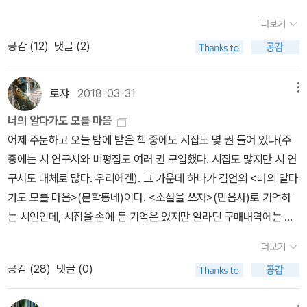
에 와닿는 시들보다 도대체 무슨 말인지 잘 알지 못하는, 어려운 문학
에 집지은 숲새는 가청권可聽圈 몇 옥타브 우에서 끝없이 목이 쉬었
더보기
이론들을 동원해서, 또는 사회학, 철학 이론들을 동원해서 설명할 수
다……사이사이에……지가 깃든 수풀 밖으로 또다른 숲이 있능가 없능
공감 (
12
)
댓글 (2)
있는 시. 얼마나 좋은가? 일자리 창출이다. 평론가들이 뿌듯하게 느
가 의심하면서 (전문) 황지우가 이 시집을 냈을 때가 1983년, 난 아
낄 수도 있는 시다. 이렇게 말하면 평론가들이 기분 나빠하겠지만, 그
마 다음 해 제대하고 사 읽은 거 같다. 몇 년 후 황지우는 신문 인터뷰
들 역할이 무엇인가? 일반인들이 잘 이해하지 못하는 작품을, 일반인
를 통해 인기 시인임에도 불구하고 자신의 시를 이해하는 사람은 극
로쟈
2018-03-31
메뉴
들이 이해할 수 있도록 도와주는 일 아닌가. 이 작품은 이렇게 이해할
도로 적을 것이라는 취지로 말한 적이 있다. 즉 독자들은 제대로는커
너의 알다가도 모를 마음
수 있습니다라고 알려주는 역할. 그런 점에서 이 시집 뒤에 실린 신형
녕 대충 알지도 못하면서 자신이 쓴 시를 읽고 좋다고 한다는 뜻이었
어제 주문하고 오늘 밤에 받은 책 중에도 시집도 몇 권 들어 있다(주
철의 작품 해설은 제 역할을 다했다고 생각한다. 물론 그 해설에 동의
다. 그게 아마 민음사에서 《겨울 나무부터 봄 나무에로》를 낸 다음이
중에는 시 연구서와 비평집도 여러 권 구입했다. 시집도 많지만 시 연
하든 동의하지 않든 그것은 읽는 사람 취향이겠지만. '이미 있는 독
었을 거다. 황지우를 읽고 배우고 닮기 위해 애를 쓴 것처럼 보이는 김
구서도 대체로 많다. 우리에겐). 그 가운데 하나가 김언의 <너의 알다
자'와 소통하기보다는 '있어야 할 독자'를 창조하겠다고 나서는 시인
언은 여기에서 한 발 더 나간다. 평론가 신형철이 쓴 시집의 해설을 읽
가도 모를 마음>(문학동네)이다. <소설을 쓰자>(민음사)로 기억하
들이 있습니다. 그런 야심가들을 흔히 전위(前衛)라고 부릅니다. (1
어보면 첫머리에 김언은 자신의 앞선 시집 《거인》에 실린 <시집>에
는 시인인데, 시집을 손에 든 기억은 있지만 알라딘 구매내역에는 뜨
65쪽) 김언이 전위 시인인지 아닌지는 모르겠지만, 난해하기는, 이해
서 이미 “한 명의 과학자를 움직일 것. / 백 명의 민중을 포기할 것. /
지 않아서 구입했는지는 확실하지 않다(서점에서 구입했을 수도). 확
할 수 없는 시들이 쓰여 있으니 그렇게 판단해도 될 듯하다. 이 시집에
그 이상도 가능할 것. / 다른 문장일 것.”이라 노래했다고 썼다. 즉 백
더보기
실하지 않으니 아는 시인이라고 할 수도 없다. 알다가도 모르는 시인
나온 한 구절... 전위는 새롭지만 선호하는 부위가 다르다 ('취향의 문
명 이 훨씬 넘는 자신의 시를 읽는 독자를 포기하는 한이 있더라도, 시
공감 (
28
)
댓글 (0)
이 아니라 아는지도 모르는 시인. 마음은커녕 얼굴도 모르고(검색해
제'에서 95쪽) 그렇지. 새로우니까 전위지. 하지만 선호하는 부위가
인이 쓴 시를 원심분리기에 넣고 돌려가며 해석하고 분석할 수 있는
볼 수는 있겠으나) 심지어 성별도 모른다. 1998년에 등단했으니 20
다르다는 말이 전위에 속한 사람들도 각자 자신의 취향에 따라 다르
소수의 전문교육을 받은 자들과 향유할, 여태까지 쓴 적이 없는 문장