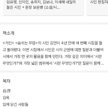
임유영, 신이인, 송희지, 김보나, 이새해 내일의
시인 편집자
젊은 시인 + 문장 보온병 (소설/시...
책소개
<거인> <숨쉬는 무덤>의 시인 김언이 4년 만에 세 번째 시집을 들
고 돌아왔다. 이번 시집에서 시인은 시의 근원에 대한 질문과 더불어
시에서 가장 먼 곳의 물음을 함께 던진다. 가장 깊은 의미에서 '시란
무엇인가?'와 가장 넓은 범위에서 '시란 무엇인가?'란 질문이 함께 내
장된 시집이다.
목차
시인은 소통을 거부하는 시가 아니라 가장 은밀한 소통을 꿈꾼다. 시
의 근원주의자인 시인이 '소설을 쓰자'라는 제목으로 시집을 선보인
自序
이유는, 실제로 소설을 쓰겠다는 것이 아니라 그만큼 '다른 시'를 쓰겠
감옥
다는 뜻이다. 시의 가장 뿌리 깊은 매력인 언어와 시의 가장 먼 곳의
입에 담긴 사람들