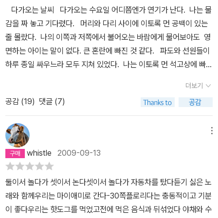
다가오는 날씨 다가오는 수요일 어디쯤엔가 연기가 난다. 나는 물
감을 짜 놓고 기다렸다. 머리와 다리 사이에 이토록 먼 공백이 있는
줄 몰랐다. 나의 이쪽과 저쪽에서 불어오는 바람에게 물어보아도 영
면하는 아이는 말이 없다. 큰 혼란에 빠진 것 같다. 파도와 선원들이
하루 종일 싸우느라 모두 지쳐 있었다. 나는 이토록 먼 석고상에 빠져
서 묵상 중이었다. 수백 개의 목발이 떨어지는 비는 복사뼈까지 차오
더보기
르는 돌로 변해 간다. 나는 터무니없이 늘어난 당신 발가락을 보고
공감 (
19
)
댓글 (7)
기다렸다. 수요일 어디쯤엔가 우산이 떠 있는 하늘이 보였다. (전
문) 이 시를 읽고 나니 저절로 로베르토 볼라뇨의 작품 <야만스러운
탐정들>에서 나오는 내장사실주의가 떠올랐다. 말 그대로 자동으로.
메뉴
신시nouveau poésie 또는 전위시를 한다는 명목으로 모인 일련의
whistle
2009-09-13
젊은 시인들. 첫 문장부터 기가 질린다. “다가오는 수요일 어디쯤엔가
연기가 난다.” 수요일은 현재나 과거가 아닌 미래. 다가올 것이기 때
둘이서 놀다가 셋이서 논다셋이서 놀다가 자동차를 탔다듣기 싫은 노
문에. 어디쯤도 아니고 언제쯤, 즉 시간 단위여야 하며, 그래서 연기가
래와 함께우리는 마이애미로 간다-30쪽플로리다는 충동적이고 기분
나고 있을 수 없다. 연기가 날지, 나지 않을지 지금은 확인할 수도 없
이 좋다우리는 핫도그를 먹었고전에 먹은 음식과 뒤섞었다 야채와 수
다. 물론 시인 김언에게 확인할 수 없음, 즉 ‘미확인’은 아무것도 아니