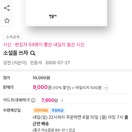
소득공제
시인 · 편집자 94명이 뽑은 내일의 젊은 시인
소설을 쓰자
김언
(지은이)
민음사
2009-07-27
정가
10,000원
9,000
판매가
원
(10% 할인) +
마일리지 500원
7,650
카드최대혜택가
원
수령예상일
양탄자배송
주말특급
내일(일) 22시까지 주문하면 8월 10일 (월) 아침 7시
출
근전 배송
(중구 서소문로 89-31 )
변경