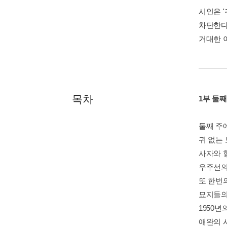
시인은 
차단한다
거대한 
목차
1부 둘째
둘째 주
귀 없는
사자와 
우주선의
또 한번
묘지들의
1950년
애완의 