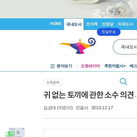
HOME
전자책
만권당
외국도서
국내도서
첫달무료
국내도
분야보기
오뒷세이아
추천마법사
베
소득공제
귀 없는 토끼에 관한 소수 의견
김성대
(지은이)
민음사
2010-12-17