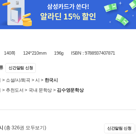
140쪽
124*210mm
196g
ISBN : 9788937407871
류
신간알림 신청
서
>
소설/시/희곡
>
시
>
한국시
서
>
추천도서
>
국내 문학상
>
김수영문학상
시
(총 326권 모두보기)
신간알림 신청