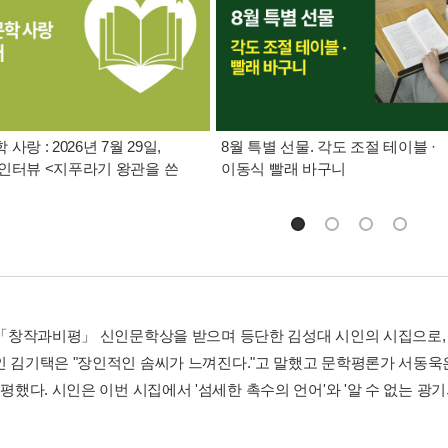
사랑 : 2026년 7월 29일,
8월 특별 선물. 각도 조절 테이블 ·
인터뷰 <지푸라기 왕관을 쓴
이동식 빨래 바구니
년 「창작과비평」 신인문학상을 받으며 등단한 김성대 시인의 시집으로, 제
인 김기택은 "장인적인 솜씨가 느껴진다."고 말했고 문학평론가 서동욱은
 평했다. 시인은 이번 시집에서 '섬세한 촉수의 언어'와 '알 수 없는 광기