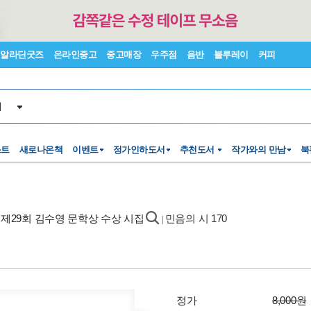
알라딘굿즈
온라인중고
중고매장
우주점
음반
블루레이
커피
서
스트
새로나온책
이벤트
정가인하도서
추천도서
작가와의 만남
북
- 제29회 김수영 문학상 수상 시집
민음의 시 170
|
정가
8,000원