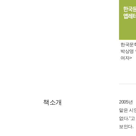
한국문학 
박상영 
여자>
책소개
2005
맡은 시
없다."고
보인다.