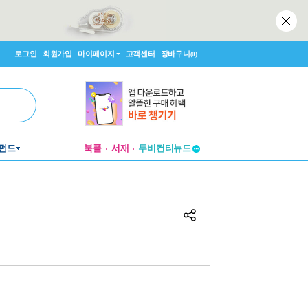
로그인
회원가입
마이페이지
고객센터
장바구니
(0)
펀드
북플
서재
투비컨티뉴드
창작플랫폼
투비컨티뉴드