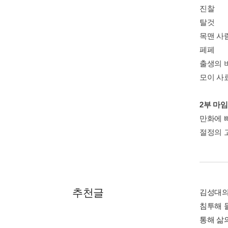
진찰
탈것
목맨 사
페페
출생의 
모이 사
2부 마임
만화에 
절정의 
추천글
김성대의
침투해 
통해 삶