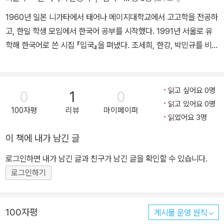
1960년 일본 니가타에서 태어나 메이지대학교에서 고고학을 전공하
고, 한일 학생 모임에서 한국어 공부를 시작했다. 1991년 서울로 유
학해 한국어로 쓴 시집 『입국』을 펴냈다. 조세희, 한강, 박민규를 비롯
해 황정은, 정세랑, 조남주에 이르기까지 가장 주목받는 한국 작가들
의 작품을 번역하며 일본에 한국문학이 소개되는 데 큰 역할을 했다.
박민규 소설 『카스테라』로 제1회 일본번역대상, 한강 소설 『작별하지
읽고 싶어요 0명
0
1
0
않는다』로 요미우리문학상 연구ㆍ번역 부문을 받았다.
읽고 있어요 0명
100자평
리뷰
마이페이퍼
읽었어요 3명
이 책에 내가 남긴 글
로그인하면 내가 남긴 글과 친구가 남긴 글을 확인할 수 있습니다.
로그인하기
100자평
게시물 운영 원칙