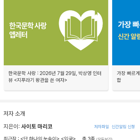
한국문학 사랑 : 2026년 7월 29일, 박상영 인터
가장 빠르게
뷰 <지푸라기 왕관을 쓴 여자>
합
저자 소개
지은이:
사이토 마리코
저자파일
신간알림 신청
최근작 :
<단 하나의 눈송이>
,
<입국>
… 총 3종
(모두보기)