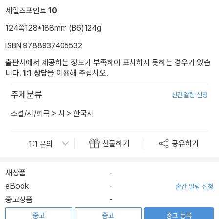
세일즈포인트
10
124쪽
128*188mm (B6)
124g
ISBN 9788937405532
출판사에서 제공하는 정보가 부족하여 표시하지 못하는 경우가 있습
니다.
1:1 상담
을 이용해 주십시오.
주제분류
신간알림 신청
소설/시/희곡
>
시
>
한국시
선물하기
공유하기
새상품
-
eBook
-
출간 알림 신청
중고상품
-
중고
중고
중고 등록