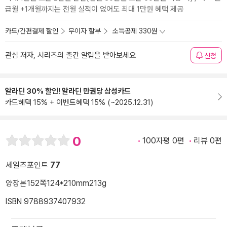
급월 +1개월까지는 전월 실적이 없어도 최대 1만원 혜택 제공
카드/간편결제 할인
무이자 할부
소득공제 330원
관심 저자, 시리즈의 출간 알림을 받아보세요
신청
알라딘 30% 할인! 알라딘 만권당 삼성카드
카드혜택 15% + 이벤트혜택 15% (~2025.12.31)
0
100자평 0편
리뷰 0편
세일즈포인트
77
양장본
152쪽
124*210mm
213g
ISBN 9788937407932