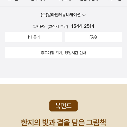
두려워해 무자비한 진압을 결정했다. 결국 피비린내가 휩쓸고 지나갔
다. 상황은 끝났다. 전두환 계엄 사령관[카리모프 대통령]은 일부 극
(주)알라딘커뮤니케이션
렬 용공 폭도[이슬람 근본주의자]들이 국가 전복을 기도했으나 진압
1544-2514
일반문의 (발신자 부담)
되었고, 이 과정에서 약간의 사상자가 발생했다고 발표했다. 민간인
피해는 전혀 없다고 덧붙였다. ―「광주―안디잔」에서 시대와 장소를
1:1 문의
FAQ
뛰어넘어 쌍둥이처럼 닮아 있는 사건들은 이러한 참사가 지금 이 순
간에도 어느 곳에선가 일어나고 있음을 일깨운다. “아직 전쟁은 끝나
중고매장 위치, 영업시간 안내
지 않았다”(「새들의 노래」). “누군가 남아서 이 몸서리쳐지는 고통을
말해야”(「지옥문」) 한다. 죽지 않고 살아남은 이들은 오늘과 내일을
지켜봐야 할 의무가 있다. “살아남은 것이다/ 그래서 슬픈 것이
다”(「말보로맨」). 그러나 그 슬픔마저도 정한용은 껴안아야 할 진실
이라고, 견뎌내야 할 삶이라고 말한다. 시인이기 이전에 시민으로서
외면된 진실을 대면한다. 그는 설명하거나 강의하지 않는다. 함부로
교훈을 전하거나 어설피 위로하지도 않는다. 냉엄한 진술로 폭력의
정사와 야사를 관통하며 권력과 미디어의 장막에 가려진 무자비한 현
실을 가리킬 뿐이다. 자아의 밑바닥에 침잠해 있는 우리 문학의 현주