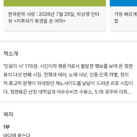
한국문학 사랑 : 2026년 7월 29일, 박상영 인터
가장 빠르게
뷰 <지푸라기 왕관을 쓴 여자>
합
책소개
'민음의 시' 176권. 시인이자 평론가로서 활발한 행보를 보여 온 정한
용의 다섯 번째 시집. 전쟁과 테러, 노예 사냥, 인종.민족 차별, 정치
적.종교적 분쟁이 뒤따랐던 제노사이드를 낱낱이 드러낸 르포 시집이
다. 정한용은 난징 대학살과 아우슈비츠 수용소, 5.18 광주와 아프간
전쟁 등 지구 곳곳에서 목격된 문명의 잔인한 현장을 이 시집에 집결
했다.
목차
문학평론가 이명원이 "폭력의 고발로 이보다 더 적나라한 시를 본 적
1부
이 없다."라고 평했을 만큼 묘사가 구체적이고 생생하며, 시편들이 사
바다에 묻는다