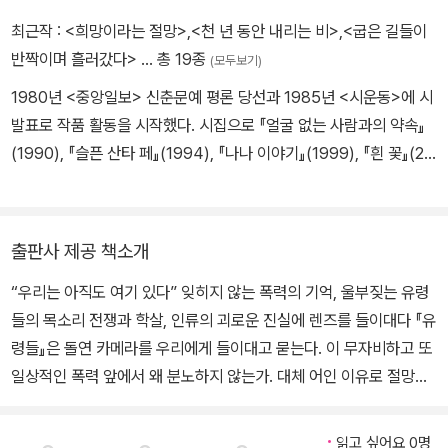
부분이 권력과 결탁한 거대 미디어에 의해 선택된다는 것이다. 우리
의 목소리로 그 시간들을 다시 보여 준다. 한없이 애달픈 인간의 것이
는 보고 싶은 것을 보는 것이 아니고 보여지는 것만 볼 수 있다.
최근작 :
<희망이라는 절망>
,
<천 년 동안 내리는 비>
,
<굽은 길들이
지만 그들의 목소리는 씻김굿이나 진혼곡 속에 놓이지 않는다. “우리
반짝이며 흘러갔다>
… 총 19종
(모두보기)
는 아직도 여기 있다”는 것을 확인시킬 뿐이다. 그들은 사라지지 않았
『유령들』은 우리에게 낯익은 모니터-프레임이 아니다. 소파에 기대
다. 이승 누군가의 “온몸의 주름에서 울음소리가 새어 나”올 때 “새처
1980년 <중앙일보> 신춘문예 평론 당선과 1985년 <시운동>에 시
어 바라볼 수 있는 흥미로운 동영상이 아니다. 『유령들』의 시적 주체
럼 따라” 울며 존재한다. 그러므로 보고서 형식의 기록과 유령들의 목
발표로 작품 활동을 시작했다. 시집으로 『얼굴 없는 사람과의 약속』
가 움켜쥔 카메라는 종군 기자, 아니 거대 미디어 그룹에서 뛰쳐나온
소리의 대비 속에서 시의 언어는 거대한 침묵으로 변환된다. 300
(1990), 『슬픈 산타 페』(1994), 『나나 이야기』(1999), 『흰 꽃』(20
1인 미디어, 즉 독립 언론의 카메라다. 『유령들』은 한국 현대시가 일
0…… 40000…… 377400…… “숫자에도 입이 있다.” 빙산을 거느
06), 『유령들』(2011), 『거짓말의 탄생』(2015), 『천 년 동안 내리는
찍이 경험해 보지 못한 카메라-프레임이다. 걸프전은 실제로 일어났
린 일각의 칼끝이 우리 앞에 막 도착했다.
비』(2021), 『희망이라는 절망』(2025) 등을 냈다. 평론집으로 『지옥
다. 무고한 시민들이 죽어 갔다. 그리고 지금도 둥글지 않은 지구 곳곳
에 대한 두 개의 보고서』(1995), 『울림과 들림』(2006) 등, 문학론/
출판사 제공 책소개
에서 신과 정의, 민족과 평화의 이름으로 야만이 야만을 부르고, 폭력
산문집으로 『초월의 시학』(2022), 『따로/같이』(2023) 등을 냈다.
이 폭력을 낳고 있다. 『유령들』은 돌연 카메라를 우리에게 들이댄다.
“우리는 아직도 여기 있다” 잊히지 않는 폭력의 기억, 울부짖는 유령
영어 번역 시선집 『How to Make a Mink Coat』(2015), 『Childre
그리고 묻는다. 당신은 인간인가. 당신이 인간이라면, 이 무자비하고
들의 목소리 전쟁과 학살, 인류의 괴로운 진실에 렌즈를 들이대다 『유
n of Fire』(2020)와, 스페인어 번역 시선집 『Registros de la exp
또 일상적인 폭력 앞에서 왜 분노하지 않는가. 대체 어인 이유로 절망
령들』은 돌연 카메라를 우리에게 들이대고 묻는다. 이 무자비하고 또
eriencia humana』(2024)을 냈다. 미국 아이오와와 콜로라도, 독
하지 않는가. 그리고 또 묻는다. 저 폭력(성)이 과연 우리의 외부인가.
일상적인 폭력 앞에서 왜 분노하지 않는가. 대체 어인 이유로 절망하
일 쇠핑엔, 아이슬란드 라가바튼 등에서 레지던스 작가로 활동했으
저 가해자와 피해자가 과연 타자인가.
지 않는가. 그리고 또 묻는다. 저 폭력이 과연 우리의 외부인가. 저 가
며, 시 작품이 미국, 영국, 호주, 아일랜드, 일본, 캐나다, 보스니아, 마
해자와 피해자가 과연 타자인가. ―이문재(시인) 정한용의 시 언어는
케도니아, 시리아, 스페인, 아랍에미리트 등지에서 현지어로 번역 발
읽고 싶어요 0명