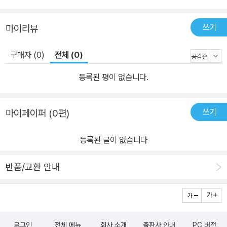
생자인 것이다. 이에 더해 지극히 사실적인 기술로 써 내려간 시편은
이 믿을 수 없는 살인의 시나리오가 실제로 집행되었음을 증언한다.
쓰기
마이리뷰
“민간인 사망 비율/ 1차 대전―10%/ 2차 대전―60%/ 아프간/이라
크 전쟁―90%”(「911, 그리고」), “거기에선 삶도 죽음도 가벼웠다/
구매자 (0)
전체 (0)
(중략) 아우슈비츠 유태인들은 석 달을 넘기지 못하고 쓰러졌다/ 하
루 두 차례 멀건 죽과 열일곱 시간의 노동/ 그걸 견딘 자들도 가스실
등록된 평이 없습니다.
에서 마지막 운명의 문을 닫았다”(「회색인들」)라는 간명한 숫자와 진
술 위에서, 공식 기록으로 남은 역사와 희생자의 절규하는 노랫소리
쓰기
마이페이퍼 (0편)
의 대비는 비극성을 더욱 증폭시킨다. ■ ‘폭력의 스펙터클’에 가려진
진짜 폭력을 고발하는 진실의 목소리 역사는 반복된다. 불행히도 비
등록된 글이 없습니다
극 역시 반복된다. 1980[2005]년 5월, 마침내 불꽃이 타올랐다. 대
한민국[우즈베키스탄] 남쪽[동쪽], 광주[안디잔]의 봄은 참혹했다.
반품/교환 안내
총성이 울리자 금남로[바부르 광장]에 모여 있던 시민들은 공수 부대
[특수 부대]를 피해 흩어졌다. 총알을 맞고 넘어졌다 다시 대검에 찔
리기도 했다. 무기를 든 시민군들이 주먹밥[호밀 빵]을 먹으며 버텨
보려 애썼다. 하지만 군부[독재 정권]는 민주화 요구가 확대될 것을
로그인
전체 메뉴
회사 소개
출판사 안내
PC 버전