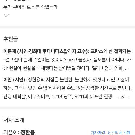
실에 바탕을 두고 있기에 더욱 섬뜩하다. 때로는 피해자의 목소리로,
누가 쿠아티 로스를 죽였는가
때로는 가해자의 목소리로, 때로는 감정을 일체 배제한 객관적 사실
의 나열로 재현된 장면들은 이 몸서리치는 폭력의 현실에서 모두가
희생자임을 간파한다. 그리고 지금도 둥글지 않은 세계에 사는 이들
추천글
에게 '불편한 진실'을 넘어서는 '괴로운 진실'을 목도하라고 설파한다.
이문재 (시인·경희대 후마니타스칼리지 교수):
프랑스의 한 철학자는
“걸프전이 실제로 일어난 것이냐?”라고 물었다. 음모론이 아니다. 가
상 현실이 현실을 대체했다는 반어법일 것이다. 텔레비전과 영화, 디
지털 미디어가 세계를 재구성하는 시대에서 모니터는 재현과 소통의
이원 (시인):
정한용의 시집은 불편한, 불편해서 잊혔다고 믿고 싶어
거의 유일한 프레임이다. 타자의 정치학이 놓쳐서는 안 될 신종 바이
하는, 그러나 잊힐 수 없어 사라질 수도 없는 끔찍한 시간들로 붐빈다.
러스가 바로 이 모니터-프레임이다. 지구는 더 이상-아직 둥글지 않
난징 대학살, 아우슈비츠, 5?18 광주, 9?11과 아프간 전쟁…… 지구
다. 인간은 더 이상-여전히 존엄하지 않다. 폭력이 거대 미디어에 의
촌 곳곳에서 인간들끼리 벌인 처참한 시간들을 시인은 왜 새삼스럽게
해 전달되는 한, 피해자와 가해자는 왜곡, 변질된다. ‘폭력의 스펙터
한곳에 집결시키고 있는가. 시의 언어는 그 시간을 ‘어떻게 말할 수 있
클’과 폭력은 전혀 다른 차원이다. 스펙터클은 보는 자와 보여지는 자
저자 소개
는가’가 아니라 ‘어떻게 살아 낼 수 있는가’가 정한용이 택한 질문의
사이의 관계를 단절한다. 더 큰 문제는, 우리가 소비하는 스펙터클 대
방식이다. 시의 언어는 참사를 직접 당했던 사람들을 불러내어 그들
지은이:
정한용
저자파일
신간알림 신청