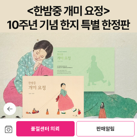
소에서 외면된 진실을 대면하고 세계를 재구성해 나가려는 의지가 투
철한 정한용의 시집 『유령들』은 분명 두드러진다.
뒤로가
기
보관함담기
품절센터 의뢰
판매알림