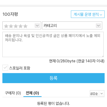
다고 믿고 싶어 하는, 그러나 잊힐 수 없어 사라질 수도 없는 끔찍한
시간들 시집 『유령들』에는 다양한 목소리가 꿈틀거린다. 노예로 팔려
100자평
게시물 운영 원칙
가는 흑인의 입을 빌려, 킬링필드로 아버지를 잃은 캄보디아 소년의
입을 빌려, 이라크 아낙의 입을 빌려 전쟁과 학살, 폭력이 어떻게 삶을
카테고리
파괴하고 인간성을 황폐하게 하는지 묘파한다. 아우슈비츠, 난징, 보
스니아, 다르푸르, 바그다드 등 시편의 공간적 배경은 전 세계에 뻗어
있다. 지구촌 곳곳에서 인간이 벌인 처참한 시간들은 이들의 울부짖
음로 재현된다. 최소한의 삶의 조건도 보장받지 못한, 죽음보다 못한
삶을 살 수밖에 없는 “유령들”의 울부짖음으로. 비 긋고 나면 내일모
현재
0
/280byte (한글 140자 이내)
레쯤 다시 고향으로 돌아간다 사람들은 웅성웅성 말들 하던데 우리
스포일러 포함
갈 곳이 어딘지 모르겠습니다 국경 너머 아직 소식 어둡습니다 어두
운 비가 내리고 있습니다 ―「난민촌에서 온 편지」에서 정한용은 가해
등록
자의 정황 또한 놓치지 않는다. 월남전 참전 병사가 고국의 어머니에
게 전하는 편지 속에는 살인을 ‘학습’해 버린 인간의 광기와 절망이 절
구매자 (0)
전체 (0)
절하고, 이라크 전쟁에서 살아남은 병사가 남긴 짧은 메모에는 생존
을 대가로 무너진 정신세계가 현현한다. 가해자와 피해자, 모두가 희
등록된 평이 없습니다.