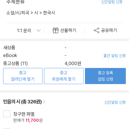
주제분류
신간알림 신청
소설/시/희곡
>
시
>
한국시
선물하기
공유하기
새상품
-
eBook
-
출간 알림 신청
중고상품 (11)
4,000원
중고
중고
중고 등록
알라딘에 팔기
회원에게 팔기
알림 신청
민음의 시 (총 326권)
신간알림 신청
장구한 파멸
판매가
11,700
원