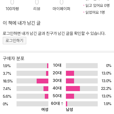
0
0
0
참사를 당했던 사람들을 불러내어 그들의 목소리로 그 시간들을 다시
표되었다. ‘천상병시문학상’과 ‘시와시학상’을 수상했다.
읽고 있어요 0명
100자평
리뷰
마이페이퍼
보여 준다. ―이원(시인) 시인이자 평론가로서 활발한 행보를 보여
읽었어요 1명
온 정한용의 다섯 번째 시집 『유령들』이 민음의 시 176번으로 출간
이 책에 내가 남긴 글
되었다. 전쟁과 테러, 노예 사냥, 인종·민족 차별, 정치적·종교적 분쟁
에 뒤따랐던 제노사이드를 낱낱이 드러낸 르포 시집이다. 정한용은
로그인하면 내가 남긴 글과 친구가 남긴 글을 확인할 수 있습니다.
난징 대학살과 아우슈비츠 수용소, 5·18 광주와 아프간 전쟁 등 지구
로그인하기
곳곳에서 목격된 문명의 잔인한 현장을 이 시집에 집결했다. 문학평
론가 이명원이 “폭력의 고발로 이보다 더 적나라한 시를 본 적이 없
구매자 분포
다.”라고 평했을 만큼 묘사가 구체적이고 생생하며, 시편들이 사실에
10대
0%
1.9%
바탕을 두고 있기에 더욱 섬뜩하다. 때로는 피해자의 목소리로, 때로
20대
13.0%
3.7%
는 가해자의 목소리로, 때로는 감정을 일체 배제한 객관적 사실의 나
30대
13.0%
18.5%
열로 재현된 장면들은 이 몸서리치는 폭력의 현실에서 모두가 희생자
40대
임을 간파한다. 그리고 지금도 둥글지 않은 세계에 사는 이들에게 ‘불
22.2%
7.4%
편한 진실’을 넘어서는 ‘괴로운 진실’을 목도하라고 설파한다. 인간의
50대
13.0%
5.6%
존엄함을 심판하는 자리에서, 『유령들』이 소환하는 ‘유령들’의 증언
60대
1.9%
0%
여성
남성
을 듣고 당신은 어떤 판단을 내릴 것인가? ■ 불편한, 불편해서 잊혔