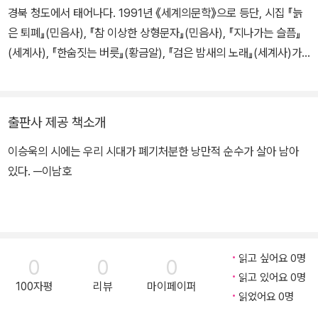
경북 청도에서 태어나다. 1991년 《세계의문학》으로 등단, 시집 『늙
은 퇴폐』(민음사), 『참 이상한 상형문자』(민음사), 『지나가는 슬픔』
(세계사), 『한숨짓는 버릇』(황금알), 『검은 밤새의 노래』(세계사)가
있고, 번역서 『혼자 있는 사람은』(청하), 『현대시의 변증법』(지식산
업사), 시화집詩話集 『행복한 날들의 시읽기』(하늘연못), 학술연구
서 『매혹과 공포, 발라드의 매력』(애지) 등이 있다. 현재 순천향대학
출판사 제공 책소개
교 인문사회대학 미디어콘텐츠학과 명예교수로 재직 중이다.
이승욱의 시에는 우리 시대가 폐기처분한 낭만적 순수가 살아 남아
있다. ─이남호
읽고 싶어요 0명
0
0
0
읽고 있어요 0명
100자평
리뷰
마이페이퍼
읽었어요 0명