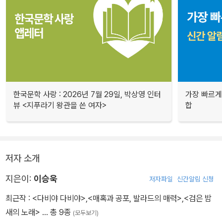
한국문학 사랑 : 2026년 7월 29일, 박상영 인터
가장 빠르게
뷰 <지푸라기 왕관을 쓴 여자>
합
저자 소개
지은이:
이승욱
저자파일
신간알림 신청
최근작 :
<다비야 다비야>
,
<매혹과 공포, 발라드의 매력>
,
<검은 밤
새의 노래>
… 총 9종
(모두보기)