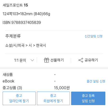
세일즈포인트
15
124쪽
103*182mm (B40)
66g
ISBN 9788937405839
주제분류
신간알림 신청
소설/시/희곡
>
시
>
한국시
선물하기
공유하기
새상품
-
eBook
-
출간 알림 신청
중고상품 (3)
15,000원
중고
중고
중고 등록
알라딘에 팔기
회원에게 팔기
알림 신청