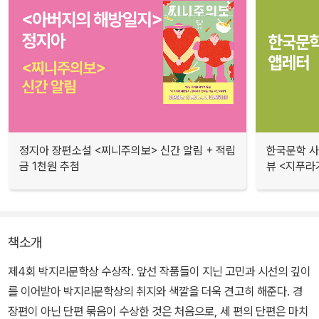
정지아 장편소설 <찌니주의보> 신간 알림 + 적립
한국문학 사랑
금 1천원 추첨
뷰 <지푸라
책소개
제4회 박지리문학상 수상작. 앞선 작품들이 지닌 고민과 시선의 깊이
를 이어받아 박지리문학상의 취지와 색깔을 더욱 견고히 해준다. 경
장편이 아닌 단편 묶음이 수상한 것은 처음으로, 세 편의 단편은 마치