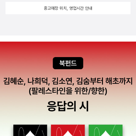
“최루탄과 함께 진압대가 밀고 들어”온 시위의 마지막 날, ‘나’는 연기
중고매장 위치, 영업시간 안내
속에서도 끝내 선명하게 존재하는 마음들을 응시한다. 구태여 서로의
손을 맞잡고야마는, 친구가 아닌 “동지”라 이르며, 마땅찮아하면서도
“서로에게 의지할 수밖에” 없는 그 마음들을. 현재의 독자들은 1980
년대를 품은 2036년의 행적 속에서 다른 곳이 아닌 아시아문화전당
을 점거한 이들의 마음과 마주하게 될 것이다. “왜 다시 역사를 기억
해야 하는지” 되묻는 시위대의 의도를. 이 소설은 동시대 예술에 대한
소설이며, 나아가 예술의 동시대에 대한 소설이다 작가인 화자가 20
44년 8~9월에 쓴 「점거당한 집」은 예술가 남매의 지난 십 년간의
활동을 돌아보는 기록이다. 소설의 주 무대가 되는 용인 백남준아트
센터는 남매의 어린 시절 추억이 가득한 공간이자, 누나 박하니가 20
33년 개인전을 열었으며 2044년 동생 박한일이 누나의 회고전을
연 곳이기도 하다. 소설과 출간 기념 퍼포먼스, 미술 전시 등 남매의
작업물은 마치 한 사람이 창작한 듯한 기묘한 과정을 지닌다. 남매의
소설 『문 안에서』는 대부분 박하니가 집필했지만, 인물의 생각과 그
가 하는 묘사는 박한일의 것에 가깝다. 더불어 미술관에서 피자를 시