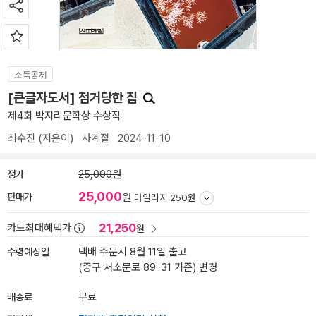
소득공제
[큰글자도서] 점거당한 집
제4회 박지리문학상 수상작
최수진
(지은이)
사계절
2024-11-10
정가
25,000원
25,000
판매가
원
마일리지 250원
21,250
카드최대혜택가
원
수령예상일
택배 주문시 8월 11일 출고
(중구 서소문로 89-31 기준)
변경
배송료
무료