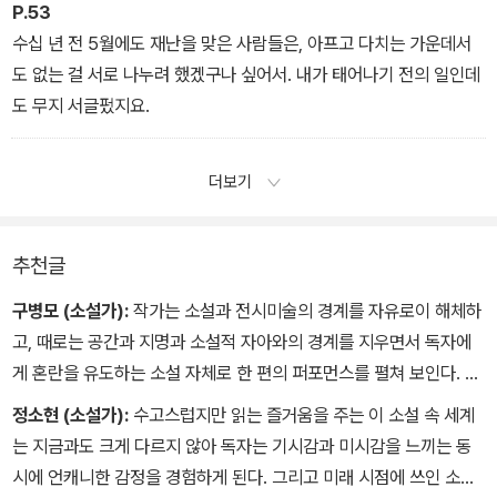
P.53
수십 년 전 5월에도 재난을 맞은 사람들은, 아프고 다치는 가운데서
도 없는 걸 서로 나누려 했겠구나 싶어서. 내가 태어나기 전의 일인데
도 무지 서글펐지요.
더보기
추천글
구병모 (소설가):
작가는 소설과 전시미술의 경계를 자유로이 해체하
고, 때로는 공간과 지명과 소설적 자아와의 경계를 지우면서 독자에
게 혼란을 유도하는 소설 자체로 한 편의 퍼포먼스를 펼쳐 보인다. 정
신을 바짝 차리지 않으면 그 의도를 감지하기 어려운 퍼포먼스의 현
정소현 (소설가):
수고스럽지만 읽는 즐거움을 주는 이 소설 속 세계
장에 함께 있는 것만 같다.
는 지금과도 크게 다르지 않아 독자는 기시감과 미시감을 느끼는 동
시에 언캐니한 감정을 경험하게 된다. 그리고 미래 시점에 쓰인 소설