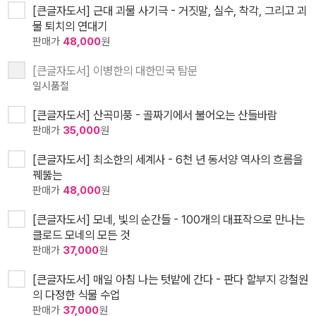
[큰글자도서] 근대 괴물 사기극 - 거짓말, 실수, 착각, 그리고 괴
물 퇴치의 연대기
판매가
48,000
원
[큰글자도서] 이병한의 대한민국 탐문
일시품절
[큰글자도서] 산곡미풍 - 골짜기에서 불어오는 산들바람
판매가
35,000
원
[큰글자도서] 최소한의 세계사 - 6천 년 동서양 역사의 흐름을
꿰뚫는
판매가
48,000
원
[큰글자도서] 모네, 빛의 순간들 - 100개의 대표작으로 만나는
클로드 모네의 모든 것
판매가
37,000
원
[큰글자도서] 매일 아침 나는 텃밭에 간다 - 판다 할부지 강철원
의 다정한 식물 수업
판매가
37,000
원