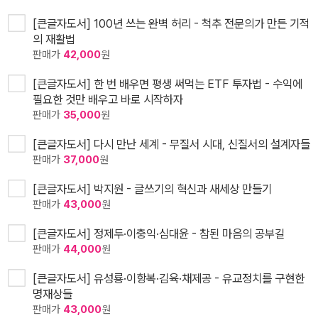
[큰글자도서] 100년 쓰는 완벽 허리 - 척추 전문의가 만든 기적
의 재활법
판매가
42,000
원
[큰글자도서] 한 번 배우면 평생 써먹는 ETF 투자법 - 수익에
필요한 것만 배우고 바로 시작하자
판매가
35,000
원
[큰글자도서] 다시 만난 세계 - 무질서 시대, 신질서의 설계자들
판매가
37,000
원
[큰글자도서] 박지원 - 글쓰기의 혁신과 새세상 만들기
판매가
43,000
원
[큰글자도서] 정제두·이충익·심대윤 - 참된 마음의 공부길
판매가
44,000
원
[큰글자도서] 유성룡·이항복·김육·채제공 - 유교정치를 구현한
명재상들
판매가
43,000
원