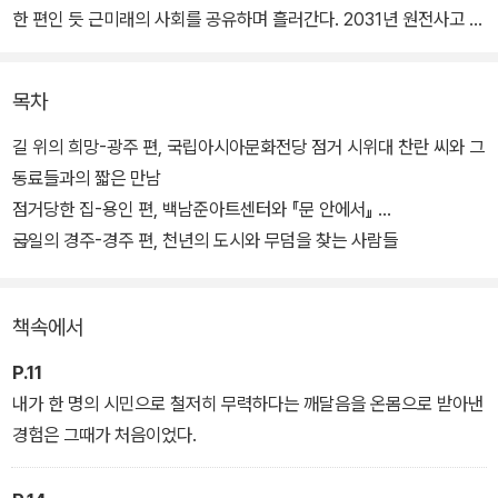
한 편인 듯 근미래의 사회를 공유하며 흘러간다. 2031년 원전사고 이
후 저마다의 일상을 투쟁하듯 살아가는 시민이자 예술가들의 이야기
가 광주, 용인, 경주를 배경으로 펼쳐진다.
목차
“그다지 멀지 않은 미래에 창의적이고 의욕적인 젊은 예술인들이 이
길 위의 희망-광주 편, 국립아시아문화전당 점거 시위대 찬란 씨와 그
소설과 컬래버 전시를 해보고 싶다고 제안해오지 않을까” 하는 구병
동료들과의 짧은 만남
모 소설가의 기대처럼 이 작품은 “동시대 예술에 대한 소설이며, 나아
점거당한 집-용인 편, 백남준아트센터와 『문 안에서』
가 예술의 동시대에 대한 소설이기도 하”다. 국립아시아문화전당과
금일의 경주-경주 편, 천년의 도시와 무덤을 찾는 사람들
백남준아트센터 등 공공공간을 점거하는 소설 속 시도는 현실의 장소
에서 허구의 인물이 정말 일어날 법한 일을 꾸민다는 데에 독자에게
책속에서
기묘하고 재밌는 감각을 선사할 것이다.
P.11
내가 한 명의 시민으로 철저히 무력하다는 깨달음을 온몸으로 받아낸
경험은 그때가 처음이었다.