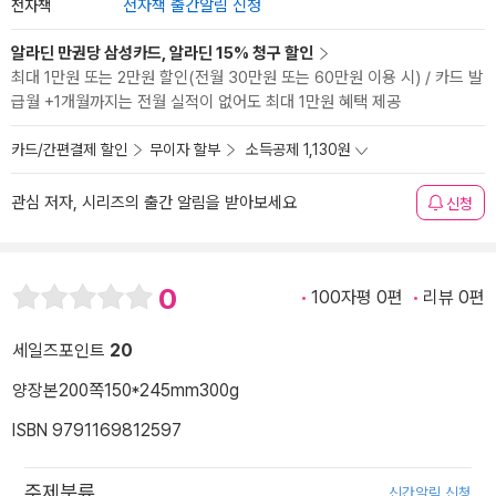
전자책
전자책 출간알림 신청
알라딘 만권당 삼성카드, 알라딘 15% 청구 할인
최대 1만원 또는 2만원 할인(전월 30만원 또는 60만원 이용 시) / 카드 발
급월 +1개월까지는 전월 실적이 없어도 최대 1만원 혜택 제공
카드/간편결제 할인
무이자 할부
소득공제 1,130원
관심 저자, 시리즈의 출간 알림을 받아보세요
신청
0
100자평 0편
리뷰 0편
세일즈포인트
20
양장본
200쪽
150*245mm
300g
ISBN 9791169812597
주제분류
신간알림 신청