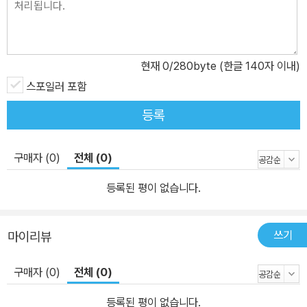
오지 않을까” 하는 구병모 소설가의 기대처럼 이 작품은 “동시대 예
술에 대한 소설이며, 나아가 예술의 동시대에 대한 소설이기도 하”다.
국립아시아문화전당과 백남준아트센터 등 공공공간을 점거하는 소설
속 시도는 현실의 장소에서 허구의 인물이 정말 일어날 법한 일을 꾸
현재
0
/280byte (한글 140자 이내)
민다는 데에 독자에게 기묘하고 재밌는 감각을 선사할 것이다. 우리
스포일러 포함
사회에 뜨거운 화두를 던지는 신예 작가의 탄생! 시민, 예술, 기록은
등록
재난을 겪은 사회에서 어떻게 작동해야 하는가? 가장 부조리한 일들
은 이 세상에서 그냥 일어나 우리를 덮치곤 한다. 언제나 우리 중에서
구매자 (0)
전체 (0)
가장 약한 쪽을. 가장 무르고 어려운 처지에 놓인 사람들을. _168p 제
4회 박지리문학상을 수상한 최수진 작가는 1991년생으로 첫 책이라
등록된 평이 없습니다.
하기 어려울 만큼 과감하고, 날카로운 질문들로 독자들을 찾아왔다.
『점거당한 집』에 수록된 세 편의 소설은 실제 공간인 광주, 용인, 경주
쓰기
마이리뷰
를 배경으로 2031년 원전사고 이후의 이야기를 담아낸다. 현재에서
멀지 않은 미래에 일어날 법한 재난을 겪은 사회, 그 속에서 또다시 오
구매자 (0)
전체 (0)
늘을 살아가는 평범한 시민이자 예술가들의 행보는 아이러니하게도
미래에서 보내온 과거의 이야기 같다. 소설 속 미래의 재난 앞에서 사
등록된 평이 없습니다.