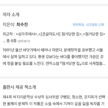
을 읽고 지나간 시간에 대한 애도를 느끼는 아이러니를 체험하게 된
다.
저자 소개
지은이:
최수진
저자파일
신간알림 신청
최근작 :
<삼각주에서>
,
<[큰글자도서] 점거당한 집>
,
<점거당한 집>
… 총 6종
(모두보기)
1991년 울산 바닷가에서 태어나 자랐다. 문예창작을 공부했고 서울
에서 살며 일하고 있다. 평생 강보다는 바다를 좋아했지만 가끔은 강
에 정을 붙일 필요를 느낀다. 연작소설 『점거당한 집』으로 사계절출
판사가 주관한 제4회 박지리문학상을 수상하며 등단했다.
출판사 제공 책소개
제4회 박지리문학상 수상작 심사위원 구병모, 정소현, 강지희가 선택
한 올해의 문제작 이 작품은 소설 속에서 기꺼이 길을 잃을 독자를 기