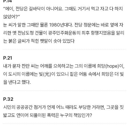
P.14
“에이, 전당은 길바닥이 아니어요. 그때도 거기서 먹고 자고 다 하지
않았어?”
눈 씨가 말한 그때란 물론 1980년대다. 전당 정문에는 바로 옆에 자
리한 옛 전남도청 건물이 광주민주화운동의 최후 항쟁지였음을 알리
는 붉은 글씨가 적힌 팻말이 솟아 있었다
P.21
내가 묻자 찬란 씨는 어깨를 으쓱하고는 그의 이름에 희망(hope)이,
이 도시의 이름에는 빛(光)이 있으니 짙은 어둠 속에서 희망은 더 빛
을 낸다고 했다.
P.32
시민의 공공공간 점거가 언제 어느 때라도 부당한 거라면, 그곳을 짓
밟고도 연이어 되풀이된 폭력은 누구의 책임인가?