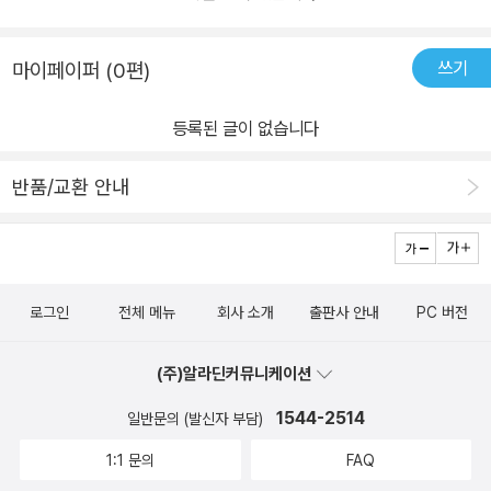
람들은 1980년대의 기억을 떠올리며 곁에 있는 사람들을 돌본다. 재
난은 시대를 막론하고 언제나 예고 없이 “그냥 일어나 우리를 덮
쓰기
마이페이퍼 (0편)
치”고, 시민들은 “아프고 다치는 가운데서도 없는 걸 서로 나누려” 하
며 지나왔기 때문에. 이 작품은 우리 사회가 이런 식으로 또다시 재난
등록된 글이 없습니다
앞에서 과거를 되짚어보는 일이 없길 바라며, 예술과 기록 그리고 시
민들이 해야 하는 역할에 대해 이야기한다. 세 편의 소설은 각각 독립
반품/교환 안내
적이면서도, 같은 세계관을 다루고 있다는 점에서 마치 한 편의 연작
소설처럼 읽힌다. 취재기자인 화자가 2036년 5월에 쓴 글인 「길 위
의 희망」은 3년 전 6월, 그가 광주 아시아문화전당을 점거한 시위대
에 보름간 함께했던 시간에 대한 기록이다. 시카고 출신 한인 2세 찬
로그인
전체 메뉴
회사 소개
출판사 안내
PC 버전
란 씨와 더불어 시위대에서 유일하게 광주 시민이 아니었던 ‘나’에게
그 기억은 “한 명의 시민으로 철저히 무력하다는 깨달음을 온몸으로
(주)알라딘커뮤니케이션
받아낸” 최초의 경험이 된다. “결국 남에게 조명되고 목소리를 내야
하는” 시위와 마찬가지로 기사 역시 청중의 관심 없이는 사그라지기
1544-2514
일반문의 (발신자 부담)
를 반복하는 파도에 불과하다. 그럼에도 취재를 위해 시위대에 합류
1:1 문의
FAQ
했을 때 ‘나’는 이곳 말고 “더는 갈 곳이 없다”는 사실을 자각한다.