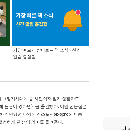
가장 빠르게 받아보는 책 소식 - 신간
경기컬처패스 1만원 
알림 총집합
집 《일기시대》 등 시인이자 일기 생활자로
에 들판이 있다면》을 출간했다. 이번 산문집은
며 만났던 다양한 엑소포닉(exophoix, 이중
발견하게 된 생의 의미를 들려준다.