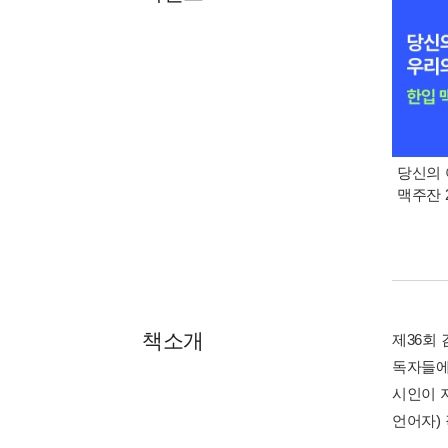
당신의 
맥주잔 2
책소개
제36회
독자들에
시인이 지
언어자)