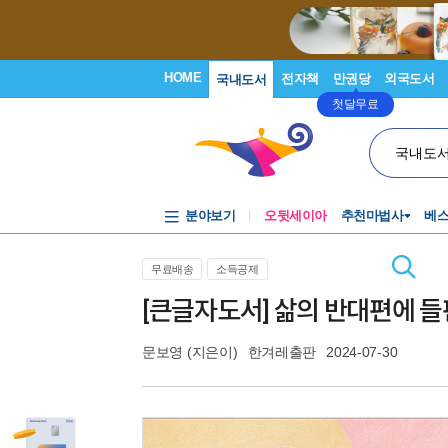
HOME
전자책
만권당
외국도서
국내도서
첫달무료
국내도
분야보기
오뒷세이아
추천마법사
베
무료배송
소득공제
[큰글자도서] 삶의 반대편에 
문보영
(지은이)
한겨레출판
2024-07-30