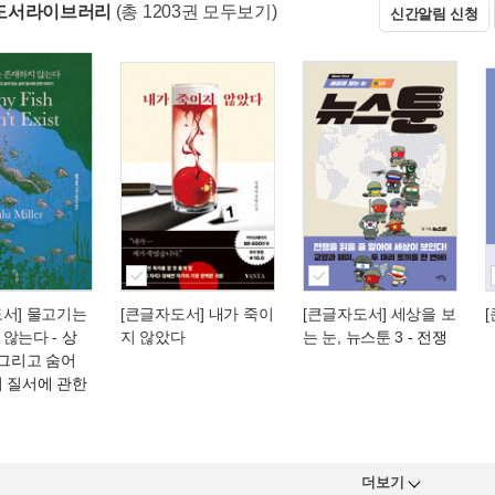
도서라이브러리
(총 1203권 모두보기)
신간알림 신청
도서] 물고기는
[큰글자도서] 내가 죽이
[큰글자도서] 세상을 보
 않는다
- 상
지 않았다
는 눈, 뉴스툰 3
- 전쟁
 그리고 숨어
의 질서에 관한
더보기