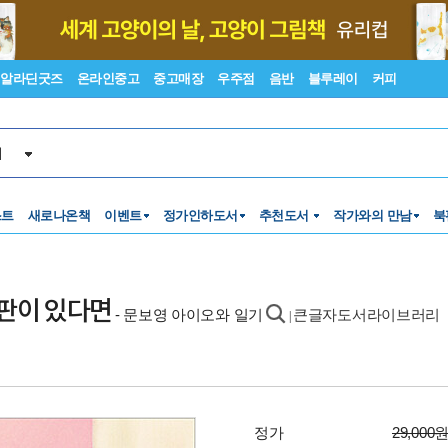
알라딘굿즈
온라인중고
중고매장
우주점
음반
블루레이
커피
서
스트
새로나온책
이벤트
정가인하도서
추천도서
작가와의 만남
북
들판이 있다면
- 문보영 아이오와 일기
큰글자도서라이브러리
|
정가
29,000