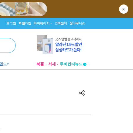
로그인
회원가입
마이페이지
고객센터
장바구니
(0)
펀드
북플
서재
투비컨티뉴드
창작플랫폼
투비컨티뉴드
원