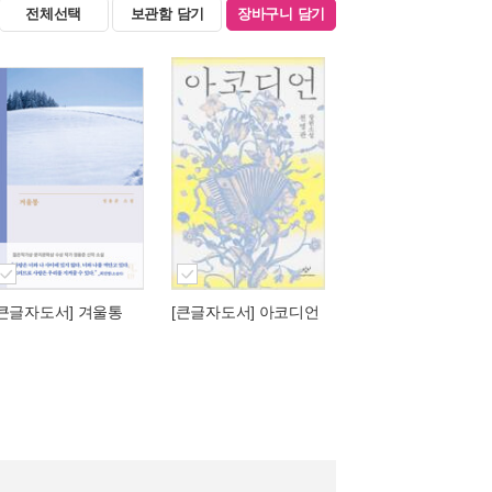
전체선택
보관함 담기
장바구니 담기
[큰글자도서] 겨울통
[큰글자도서] 아코디언