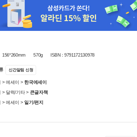
156*260mm
570g
ISBN : 9791172130978
류
신간알림 신청
서
>
에세이
>
한국에세이
서
>
달력/기타
>
큰글자책
서
>
에세이
>
일기/편지