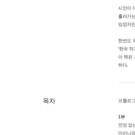
시인이 
흘러가는
있었지만
한번도 
‘한국 
이 책은
하다.
목차
프롤로그
1부
전망 없
마리나와