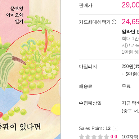
29,0
판매가
24,6
카드최대혜택가
알라딘 
최대 1만
시) / 
1만원 
마일리지
290원(1
+ 5만원
배송료
무료
수령예상일
지금 택배
(중구 서
Sales Point :
12
0.0
100자평(