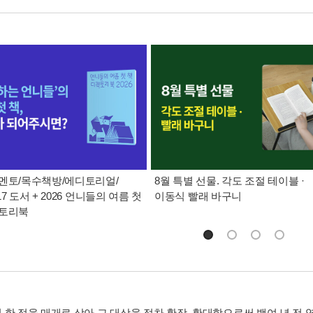
멘토/목수책방/에디토리얼/
8월 특별 선물. 각도 조절 테이블 ·
7 도서 + 2026 언니들의 여름 첫
이동식 빨래 바구니
렉토리북
 한 점을 매개로 삼아 그 대상을 점차 확장, 확대함으로써 백여 년 전 