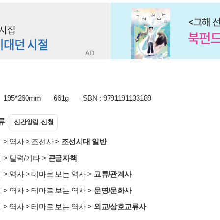
195*260mm
661g
ISBN : 9791191133189
류
신간알림 신청
서
>
역사
>
조선사
>
조선시대 일반
서
>
달력/기타
>
큰글자책
서
>
역사
>
테마로 보는 역사
>
교류/관계사
서
>
역사
>
테마로 보는 역사
>
문명/문화사
서
>
역사
>
테마로 보는 역사
>
외교/상호교류사