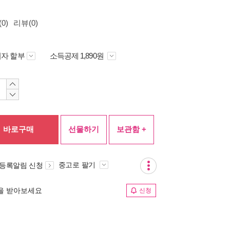
0)
리뷰(0)
자 할부
소득공제 1,890원
바로구매
선물하기
보관함 +
중고로 팔기
 등록알림 신청
림을 받아보세요
신청