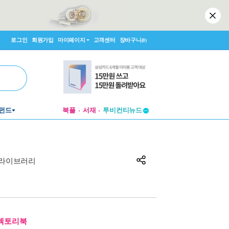
로그인
회원가입
마이페이지
고객센터
장바구니
(0)
투비컨티뉴드
펀드
북플
서재
창작플랫폼
투비컨티뉴드
라이브러리
디렉토리북