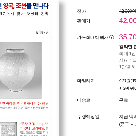
정가
42,000
42,0
판매가
35,7
카드최대혜택가
알라딘 
최대 1만
시) / 
1만원 
마일리지
420원(1
+ 5만원
배송료
무료
수령예상일
지금 택배
(중구 서