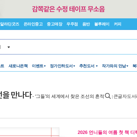
알라딘굿즈
온라인중고
중고매장
우주점
음반
블루레이
커피
서
스트
새로나온책
이벤트
정가인하도서
추천도서
작가와의 만남
북
조선을 만나다
- ‘그들’의 세계에서 찾은 조선의 흔적
큰글자도서
|
2026 언니들의 여름 첫 책 