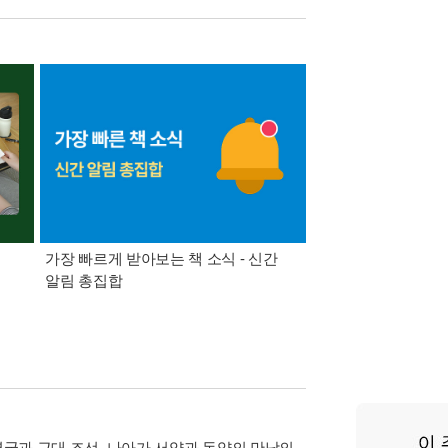
가장 빠르게 받아보는 책 소식 - 신간
경기컬처패스 1만원 
알림 총집합
영국과 근대 조선, 나아가 서양과 동양의 만남의