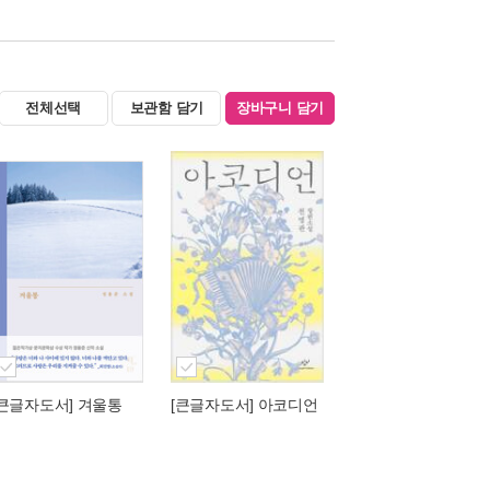
전체선택
보관함 담기
장바구니 담기
[큰글자도서] 겨울통
[큰글자도서] 아코디언