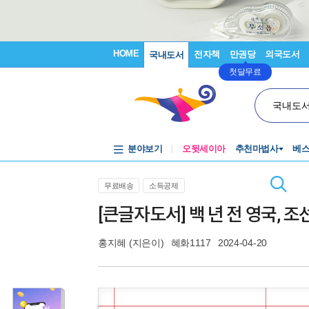
HOME
전자책
만권당
외국도서
국내도서
첫달무료
국내도
분야보기
오뒷세이아
추천마법사
베
무료배송
소득공제
[큰글자도서] 백 년 전 영국, 
홍지혜
(지은이)
혜화1117
2024-04-20