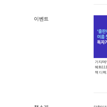
이벤트
가지/메
혜화111
책 디
달항아리