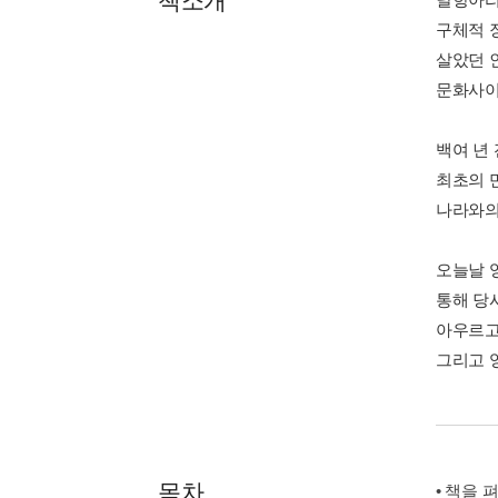
책소개
구체적 
살았던 
문화사이
백여 년
최초의 
나라와의
오늘날 
통해 당
아우르고
그리고 
목차
• 책을 