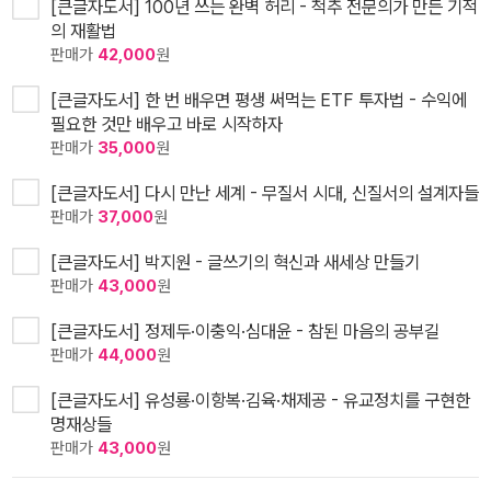
[큰글자도서] 100년 쓰는 완벽 허리 - 척추 전문의가 만든 기적
의 재활법
판매가
42,000
원
[큰글자도서] 한 번 배우면 평생 써먹는 ETF 투자법 - 수익에
필요한 것만 배우고 바로 시작하자
판매가
35,000
원
[큰글자도서] 다시 만난 세계 - 무질서 시대, 신질서의 설계자들
판매가
37,000
원
[큰글자도서] 박지원 - 글쓰기의 혁신과 새세상 만들기
판매가
43,000
원
[큰글자도서] 정제두·이충익·심대윤 - 참된 마음의 공부길
판매가
44,000
원
[큰글자도서] 유성룡·이항복·김육·채제공 - 유교정치를 구현한
명재상들
판매가
43,000
원