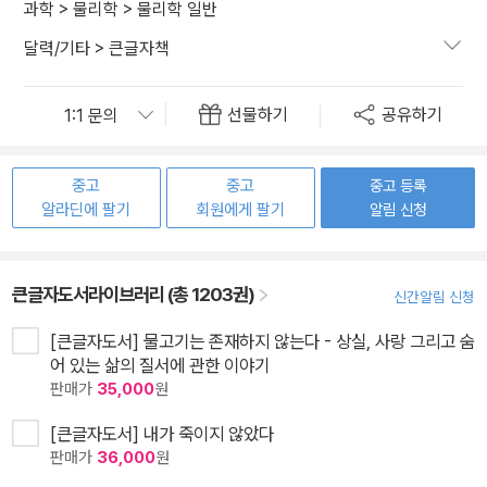
과학
>
물리학
>
물리학 일반
달력/기타
>
큰글자책
선물하기
공유하기
중고
중고
중고 등록
알라딘에 팔기
회원에게 팔기
알림 신청
큰글자도서라이브러리 (총 1203권)
신간알림 신청
[큰글자도서] 물고기는 존재하지 않는다 - 상실, 사랑 그리고 숨
어 있는 삶의 질서에 관한 이야기
판매가
35,000
원
[큰글자도서] 내가 죽이지 않았다
판매가
36,000
원