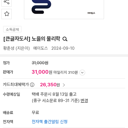
소득공제
[큰글자도서] 노을의 물리학
황춘성
(지은이)
에이도스
2024-09-10
정가
31,000원
31,000
판매가
원
마일리지 310원
26,350
카드최대혜택가
원
수령예상일
택배 주문시 8월 13일 출고
(중구 서소문로 89-31 기준)
변경
배송료
무료
전자책
전자책 출간알림 신청