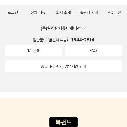
을 내놓고는 그냥 대충 넘어간 문제 중 하나이다.”(135쪽) 이 책은 바
로그인
전체 메뉴
회사 소개
출판사 안내
PC 버전
로 그 신통치 못한 답을 보완하려는 노력의 결과이다. ‘노을에 관한 물
리학’이라니 왠지 딱딱할 것만 같다. 물론 기본적으로 ‘딱딱한’ 물리학
(주)알라딘커뮤니케이션
적인 내용이 나오기는 한다. 하지만 곳곳에 들어 있는 개인적 에피소
드, 여행 이야기와 지은이가 직접 사진은 딱딱한 물리학을 부드럽게
1544-2514
일반문의 (발신자 부담)
한다. 노을은 빛과 대기와 해, 기압, 먼지, 날씨, 지리적 위치, 인간의
1:1 문의
FAQ
시각, 조석력 등 수많은 것들이 함께 빚어내는 자연의 위대한 오케스
트라이다. 하루가 저물면서 서쪽 하늘을 온통 붉게 물들이는 노을에
중고매장 위치, 영업시간 안내
경이로움과 황홀함을 느끼는 사람이라면 한 번쯤 물리학적으로 바라
보는 노을 이야기에 귀 기울여보길 바란다.