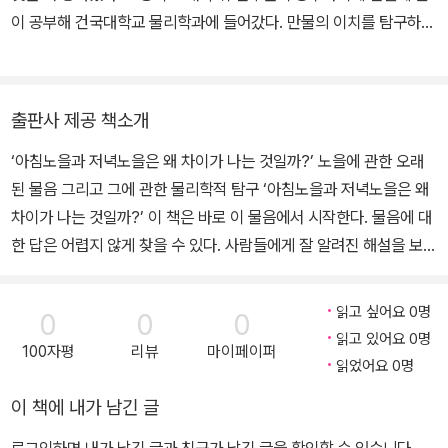
이 공부해 건국대학교 물리학과에 들어갔다. 만물의 이치를 탐구하는
물리학은 재미있었지만, 대학원에 다니는 것은 내키지 않아 중도에
자퇴했다. 회사원, 학원 강사, 정치인 보좌관, 블로거, 사진작가 등 다
양한 일을 했다. 사람들에게 잘못 알려진 패러다임에 관한 글을 꾸준
출판사 제공 책소개
하게 쓰고 있다. 자연을 관찰하고 사진 찍는 일에 관심이 많으며, 관련
‘아침노을과 저녁노을은 왜 차이가 나는 것일까?’ 노을에 관한 오래
사진 전시회도 여러 차례 했다. 특히 거미 사진을 찍는 것을 좋아한다.
된 물음 그리고 그에 관한 물리학적 탐구 ‘아침노을과 저녁노을은 왜
〈프레시안〉에서 운영하던 서비스 키워드가이드에서 ‘세상의 오류
차이가 나는 것일까?’ 이 책은 바로 이 물음에서 시작한다. 물음에 대
들’이라는 제목으로 여러 기사를 썼다. 과학, 사진, 리뷰 등을 중점적
한 답은 어렵지 않게 찾을 수 있다. 사람들에게 잘 알려진 해설을 보
으로 다루는 블로그 ‘황금벌레연구소’를 운영하고 있다.
자. 밤이 되면 햇빛이 없어 대기가 안정되고, 생물의 활동도 줄어들면
서 먼지가 적어진다. 그뿐만 아니라 기온이 낮아지고 습도는 높아져
읽고 싶어요 0명
0
0
0
공기 중의 수증기가 먼지와 엉켜 땅으로 더 빨리 내려오기 때문에 아
읽고 있어요 0명
100자평
리뷰
마이페이퍼
침노을이 더 밝고 선명하다. 다른 설명은 이렇다. 아침이 되면서 우리
읽었어요 0명
눈이 주변 환경의 밝기에 적응하기 때문에 아침노을이 저녁노을보다
이 책에 내가 남긴 글
더 밝게 보인다. 익히 알려진 이런 설명을 모두 받아들이기엔 뭔가 미
심쩍고 개운치 않다. 만약 그게 다라면 바다 한가운데에 있어서 먼지