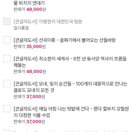
물 퇴치의 연대기
판매가
48,000
원
[큰글자도서] 이병한의 대한민국 탐문
일시품절
[큰글자도서] 산곡미풍 - 골짜기에서 불어오는 산들바람
판매가
35,000
원
[큰글자도서] 최소한의 세계사 - 6천 년 동서양 역사의 흐름을
꿰뚫는
판매가
48,000
원
[큰글자도서] 모네, 빛의 순간들 - 100개의 대표작으로 만나는
클로드 모네의 모든 것
판매가
37,000
원
[큰글자도서] 매일 아침 나는 텃밭에 간다 - 판다 할부지 강철원
의 다정한 식물 수업
판매가
37,000
원