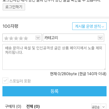
로그인하면 내가 남긴 글과 친구가 남긴 글을 확인할 수 있습니다.
가 일 수 없는 섬에서도 노을이 차이가 나는 이유는 뭘까? 오전에 날
로그인하기
카롭던 햇빛이 오후에 부드럽게 바뀌는 현상은 어떻게 설명할까? 카
메라 설정값과 렌즈 상태를 똑같이 해서 찍은 아침노을과 저녁노을은
왜 차이가 날까? 오래전부터 노을에 대해 품었던 물음은 다른 관심에
100자평
게시물 운영 원칙
밀려 기억에서 사라졌다가 어느 날 문득 다시 떠오른다. 학교를 졸업
카테고리
하고 여러 일을 하던 지은이가 열대의 노을이 화려하고 아름답다는
말을 듣고 태국으로 가서 노을 사진을 담고, 이집트의 백사막과 볼리
비아의 우유니 사막, 페루, 뉴질랜드 등 세계 곳곳을 여행할 때면 노을
사진을 찍었던 이유는 아마도 바로 그 오래된 궁금증 때문일 것이다.
이 책은 바로 이런 오랜 물음에 대한 지은이의 대답이다. 우리가 해와
하늘과 노을에 관해 알고 싶은 거의 모든 것 아침노을과 저녁노을이
현재
0
/280byte (한글 140자 이내)
왜 다른지 이야기하기 전에 노을을 먼저 알아야 한다. 그리고 ‘저 타는
스포일러 포함
붉은 노을’에 다가가려면(게다가 물리학적으로!) 거쳐야 할 것이, 설
등록
명해야 할 것이 있다. 그 첫 번째 단계는 바로 빛이다. 책은 1장에서
빛에 대해 다루면서 간섭, 스펙트럼, 흑체복사 등 광학의 기본적인 내
구매자 (0)
전체 (0)
용을 설명한다. 2장에서는 우리가 어떻게 빛을 인지하고 색깔을 인식