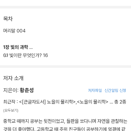
기초적인 광학 이야기에서부터 우리가 색을 인식하는 방법, 날씨나
대기, 지리적 위치에 따라 달리 나타나는 다양한 노을의 형태, 그리고
목차
신기루, 녹색광선, 오메가 현상, 찌그러진 해 등 해가 만들어내는 현상
까지 노을과 관련한 거의 모든 것을 다룬다. 특히 아침노을과 저녁노
머리말 004
을이 다른 이유에 대해서도 기존의 설명과는 달리 도플러효과와 조석
력의 영향 등을 검토한다. 오랜 시간 가져왔던 물음의 답을 찾아가는
1장 빛의 과학
과정, 그리고 우리나라뿐만 아니라 세계 곳곳을 다니며 직접 찍은 다
01 빛이란 무엇인가? 16
양한 노을 사진이 책을 더욱 풍성하게 한다.
저자 소개
지은이:
황춘성
저자파일
신간알림 신청
최근작 :
<[큰글자도서] 노을의 물리학>
,
<노을의 물리학>
… 총 2종
(모두보기)
중학교 때까지 공부는 뒷전이었고, 들판을 쏘다니며 자연을 관찰하는
것을 더 좋아했다. 고등학교 때 주위 친구들이 공부하기에 얼결에 같