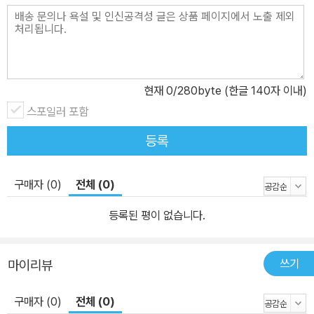
신건강의학과에 온 이들 대부분은 우울증이라는 진단이 나와도 ‘나는
을 위한 책》은 출간 즉시 베스트셀러에 올랐으며, 중국·대만·타이완·
우울증이 아니’라고 대답한다. 이때 말을 바꿔 ‘당신은 매우 예민한
베트남에 판권이 수출되었다. 이번 책에서는 불안·우울·분노·트라우
가’라고 물으면 그들은 ‘맞다, 나는 예민한 편이다’라며 수긍한다. 더
마를 키워드로 예민성에 대해 한층 깊이 있게 분석했으며, 예민함을
욱이 자기 분야에서 뛰어난 성과와 사회적 성공을 이룬 사람들 가운
잘 다뤄 자신의 장점으로 활용할 수 있는 구체적인 방법들을 사례를
데 다수가 ‘나는 매우 예민한 편’임을 인정한다. 저자는 바로 이 때문
통해 소개한다.
현재
0
/280byte (한글 140자 이내)
에 『매우 예민한 사람들을 위한 책』을 썼다. ‘매우 예민하다’는 성격적
스포일러 포함
특성에 주의만 기울인다면 정신과 상담이나 약물 치료 없이도 증상이
등록
호전될 수 있다. 이 책에서 전 교수는 특별히 골라낸 40명의 사례를
통해 예민성을 줄이고 삶의 질을 높이는 방법을 알려주고 있다. 저자
구매자 (0)
전체 (0)
는 하버드대 매사추세츠 종합병원에서 연수하던 시절 미국인과 한국
인의 우울증 양상이 매우 다르다는 점을 파악하고 두 나라 간의 우울
등록된 평이 없습니다.
증 환자들을 비교하는 연구를 했다. 미국의 우울증 환자들은 뚱뚱하
고 식욕이 높으며 우울한 기분을 직접적으로 표현했다. 반면 한국 환
쓰기
마이리뷰
자들은 마르고 신체 감각이 매우 예민했다. 즉 우리나라 사람들은 멜
랑콜리아형 우울증이 많았는데, 대체로 자신의 감정을 잘 못 느끼며
구매자 (0)
전체 (0)
감정 표현이 적은 데다, 신체 증상에 더 많은 신경을 쓰고 있었다. 한