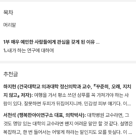
정신건강의학과에 온 이들 대부분은 우울증이라는 진단이 나와도 ‘나
목차
는 우울증이 아니’라고 대답한다. 이때 말을 바꿔 ‘당신은 매우 예민한
가’라고 물으면 그들은 ‘맞다, 나는 예민한 편이다’라며 수긍한다. 더
머리말
욱이 자기 분야에서 뛰어난 성과와 사회적 성공을 이룬 사람들 가운
데 다수가 ‘나는 매우 예민한 편’임을 인정한다. 저자는 바로 이 때문
1부 매우 예민한 사람들에게 관심을 갖게 된 이유
에 『매우 예민한 사람들을 위한 책』을 썼다. ‘매우 예민하다’는 성격적
1. 내가 하는 연구에 대하여
특성에 주의만 기울인다면 정신과 상담이나 약물 치료 없이도 증상이
호전될 수 있다. 이 책에서 전 교수는 특별히 골라낸 40명의 사례를
추천글
통해 예민성을 줄이고 삶의 질을 높이는 방법을 알려주고 있다.
하지현 (건국대학교 의과대학 정신의학과 교수, 『꾸준히, 오래, 지치
지 않고』 저자):
여행을 가서 평소 쓰던 샴푸를 꼭 가져가야 하는 사
람이 있다. 잘못하면 두피가 뒤집어지니까. 민감성 피부 얘기다. 이런
특성은 대인관계, 감정, 신체를 감지하는 면에서도 나타나는데, 이를
서천석 (행복한아이연구소 대표, 의학박사):
대학병원 교수라면, 그
‘매우 예민한 사람’이라 부른다. 저자는 예민해서 사는 게 힘든 사람들
것도 명망 있는 대학의 교수라면 왠지 어려운 말만 할 것 같다. 설명은
을 오랫동안 진료하고 연구하며 쌓아온 경험을 이 책으로 단번에 대
복잡하고, 한 번 들어서는 어떻게 하라는 말인지도 모를 듯싶다. 이 책