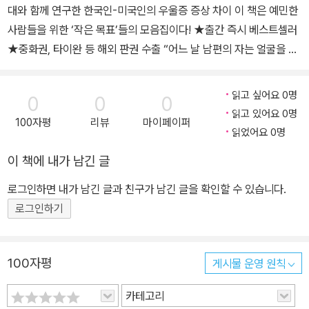
대와 함께 연구한 한국인-미국인의 우울증 증상 차이 이 책은 예민한
에는 첨단 디지털 의료기기와 치료제를 개발하는 ㈜메디트릭스를 설
사람들을 위한 ‘작은 목표’들의 모음집이다! ★출간 즉시 베스트셀러
립했다(https://meditrix.co.kr/). ㈜메디트릭스는 삼성서울병원의
★중화권, 타이완 등 해외 판권 수출 “어느 날 남편의 자는 얼굴을 찰
보건복지부 연구중심병원 육성 R&D 지원사업인 ‘미래형 환자 중심
싹 때리고 싶어졌어요.”(50대 주부) “동료들이 모두 내 험담을 하는
K-DEM Station 구축 사업’을 통해 설립되었다. 현재 개발 중인 제
것 같아요.”(20대 대학생) “남편이 직장에서 책임질 일을 저질렀다는
품은 V‘R-바이오피드백-모션체어’로 우울증과 불안증 등에 사용되
읽고 싶어요 0명
0
0
0
말을 들은 뒤 숨이 안 쉬어졌어요.”(50대 주부) “직설적인 말투의 상
는 바이오피드백 장비를 가상현실과 모션체어에 결합하여 치료 효과
읽고 있어요 0명
100자평
리뷰
마이페이퍼
사가 무서워요. 마음의 풀밭이 다 쥐어뜯기는 것 같아요.”(30대 직장
를 높이고 스스로 자신의 우울과 불안 상태를 평가할 수 있도록 한 의
읽었어요 0명
인) “손님들 표정과 말투가 다 떠오르고 잠드는 데 두세 시간 걸려
료기기이다. 또한 ‘우울증 디지털 치료제’로 의사 처방하에 가정에서
이 책에 내가 남긴 글
요.”(40대 식당 주인) “일 마무리가 깔끔하지 못하고, 고집 세며 예민
사용할 수 있는 우울증 치료용 모바일 앱도 개발하고 있다. 지난 20
하다는 평가를 들어요.”(30대 직장인) 우울증 연구와 임상 경험을 통
여 년간 미국과 한국의 우울증 환자들을 비교하는 연구를 꾸준히 진
로그인하면 내가 남긴 글과 친구가 남긴 글을 확인할 수 있습니다.
한 매우 예민한 사람들을 위한 조언 지난 10여 년간 삼성서울병원 정
행했으며, 우울증·치매·스트레스에 대한 치료 및연구를 해왔다. 자살
로그인하기
신건강의학과 전문의로서 1만 명 이상의 환자를 상담·치료해온 전홍
예방에 대한 연구 활동 및 유족 지원, 중앙심리부검센터 센터장으로
진 교수가 『매우 예민한 사람들을 위한 책』을 펴냈다. 서양인과 한국
서의 공로로 국무총리 표창과 보건복지부 장관 표창을 수상했다. 공
인의 우울증 양상 차이, 국내 스트레스와 자살 연구 등을 대규모로 주
저로 《4차 산업혁명과 병원의 미래》 《Understanding Depressio
100자평
게시물 운영 원칙
도해온 그는 일반 대중을 대상으로 한 교양실용서 형식으로는 처음
n》 《Major Depressive Disorder》 《Clinical Trial Design Chall
카테고리
펴내는 이 책에서 그간의 임상시험 및 상담 사례를 대거 방출한다. 정
enges in Mood Disorders》 등이 있다. 전작 《매우 예민한 사람들