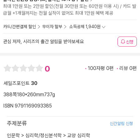
최대 1만원 또는 2만원 할인(전월 30만원 또는 60만원 이용 시) / 카드 발
급월 +1개월까지는 전월 실적이 없어도 최대 1만원 혜택 제공
카드/간편결제 할인
무이자 할부
소득공제 1,940원
관심 저자, 시리즈의 출간 알림을 받아보세요
신청
0
100자평 0편
리뷰 0편
세일즈포인트
30
388쪽
180*260mm
737g
ISBN 9791169093385
주제분류
신간알림 신청
인문학
>
심리학/정신분석학
>
교양 심리학