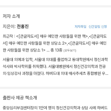
방출했다. 그는 예민한 기질을 가진 사람들이 얼마나 다양한지, 그리
은 그런 선입견을 멀리 벗어난다. 그의 설명은 어렵지 않다. 그저 남들
고 우울, 불안, 공포, 분노가 알고 보면 서로 한통속이라 걸 보여준다.
보다 예민하기에 힘든 삶을 사는 사람들에게 괜찮다며, 그럴 수 있고
이 책의 장점은 외국 연구나 사례가 아닌 저자가 한국인을 대상으로
저자 소개
꼭 나쁜 것만은 아니라며 먼저 위안을 건넨다. 그리고 당장 실천할 수
한 연구들, 진료실에서 직접 만난 수많은 임상 경험을 바탕으로 하고
있는 쉬운 처방을 내린다. 얼핏 단순해 보이는 처방이지만, 단순하기
지은이:
전홍진
저자파일
신간알림 신청
있다는 점이다.
에 실천할 수 있는 처방이다. 당연한 이야기지만 실천할 수 있어야 변
이 책을 읽어보면 예민한 기질은 흔히 만날 수 있고 누구나 조금은 갖
최근작 :
<[큰글자도서] 매우 예민한 사람들을 위한 책>
,
<[큰글자도
화가 이뤄진다. 그는 자신이 연구를 통해 알게 된 넓은 지식을 자랑하
고 있는 성향임을 알 수 있다. 몰라서 서로 상처를 주고받으면서 힘들
서] 매우 예민한 사람들을 위한 상담소 2>
,
<[큰글자도서] 매우 예민
려들지 않는다. 그저 자기 앞에 온 사람에게 구체적인 도움을 주고 싶
어했던 것이다. 예민한 나를 알고 에너지와 대인관계를 잘 관리하면
한 사람들을 위한 상담소 1>
… 총 13종
(모두보기)
어한다. 겸손하고 소탈한 그의 성격을 이 책은 똑 닮았다.
우리 마음은 훨씬 평온해질 수 있을 것이다. 이 책은 그 지름길을 알려
서울대 의예과 입학, 서울대 의대를 졸업하고 동대학원에서 정신과학
주는 꼼꼼한 가이드북이다. 평소 자신이 예민한 성격이라고 여겨온
석사와 박사학위를 취득했다. 서울대병원에서 정신건강의학과 전공
모든 이에게 권하고 싶다. 단점으로 여겨온 예민함이 섬세함과 신중
의·임상강사 과정을 마쳤다. 하버드대 의대 매사추세츠 종합병원 우
함이란 장점으로 바뀌는 전환점이 될 것이다.
울증임상연구센터(MGH DCRP)에서 모리조 파바 교수의 지도하에
연수를 했고, 자문교수를 역임했다. 2017∼2021년 보건복지부 위탁
중앙심리부검센터 센터장을 역임했다. 현재 성균관대 의대 연구부학
출판사 제공 책소개
장, 삼성서울병원 디지털치료연구센터장, 성균관대 삼성융합의과학
중앙심리부검센터장의 1만여 명의 정신건강의학과 상담 사례 하버드
원 겸임교수, 한국생명존중희망재단 이사를 맡고 있다. 2022년 6월