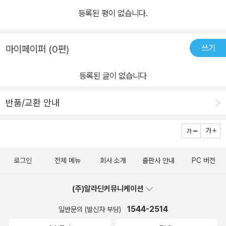
국인들의 이런 예민한 특성은 영화나 노래를 잘 만들고 반도체나 자
등록된 평이 없습니다.
동차 제작에서 능력이 발휘되는 반면, 지나치게 예민하다보니 서로
간에 갈등이 많고 자살률이나 불면증 비율이 높은 특성으로 드러나기
쓰기
마이페이퍼 (0편)
도 한다. 이 책은 ‘매우 예민한 사람들’에 대한 전문적인 연구와 상담
을 바탕으로 하여 예민성에 대한 자가 진단, 주요 우울증상에 대한 설
등록된 글이 없습니다
명, 예민성을 줄이는 방법을 제시하고 있어 관심이 있거나 관련 증상
이 있는 독자들에게 큰 도움이 된다. 특히 4부에는 자신의 예민성을
반품/교환 안내
잘 조절해 실력과 능력으로 전환시킨 사례 9가지가 제시되어 있다.
책 곳곳에 제시된 진단표나 그래프는 스스로 자신의 상태를 점검하는
데 도움이 될 것이며, 부록의 ‘우울증 선별도구’ 역시 독자가 자신을
판단하고 그에 맞는 조언을 새기도록 해놓았다. 트라우마: 권하늘군
로그인
전체 메뉴
회사 소개
출판사 안내
PC 버전
의 사례 ‘트라우마’는 실제적이거나 위협적인 죽음, 심각한 질병 혹은
자신이나 타인의 신체적, 물리적 통합에 위협이 되는 사건을 경험·목
(주)알라딘커뮤니케이션
격한 후 겪는 심리적 외상을 말한다. 살다보면 누구나 트라우마를 경
험할 수 있는데, 어린 시절의 환경이나 부모와의 관계, 사고, 대인관계
1544-2514
일반문의 (발신자 부담)
의 문제를 겪는 등 그 경로는 다양하다. 게다가 트라우마를 느끼는 정