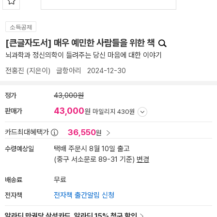
소득공제
[큰글자도서] 매우 예민한 사람들을 위한 책
뇌과학과 정신의학이 들려주는 당신 마음에 대한 이야기
전홍진
(지은이)
글항아리
2024-12-30
정가
43,000원
43,000
판매가
원
마일리지 430원
36,550
카드최대혜택가
원
수령예상일
택배 주문시 8월 10일 출고
(중구 서소문로 89-31 기준)
변경
배송료
무료
전자책
전자책 출간알림 신청
알라딘 만권당 삼성카드, 알라딘 15% 청구 할인