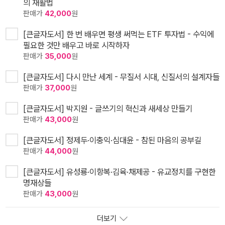
의 재활법
판매가
42,000
원
[큰글자도서] 한 번 배우면 평생 써먹는 ETF 투자법 - 수익에
필요한 것만 배우고 바로 시작하자
판매가
35,000
원
[큰글자도서] 다시 만난 세계 - 무질서 시대, 신질서의 설계자들
판매가
37,000
원
[큰글자도서] 박지원 - 글쓰기의 혁신과 새세상 만들기
판매가
43,000
원
[큰글자도서] 정제두·이충익·심대윤 - 참된 마음의 공부길
판매가
44,000
원
[큰글자도서] 유성룡·이항복·김육·채제공 - 유교정치를 구현한
명재상들
판매가
43,000
원
더보기