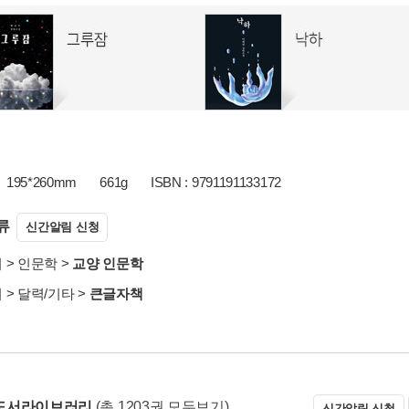
195*260mm
661g
ISBN : 9791191133172
류
신간알림 신청
서
>
인문학
>
교양 인문학
서
>
달력/기타
>
큰글자책
도서라이브러리
(총 1203권 모두보기)
신간알림 신청