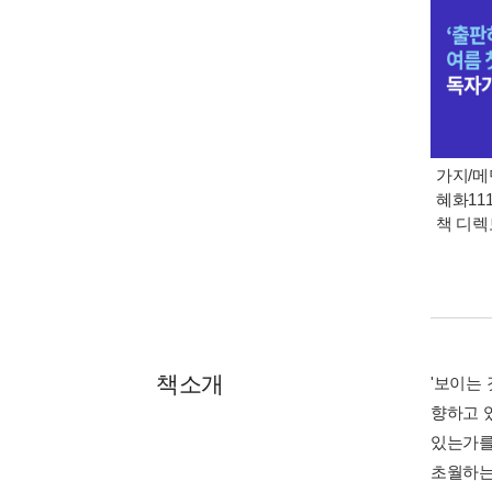
가지/메
혜화111
책 디
책소개
'보이는
향하고 
있는가를
초월하는