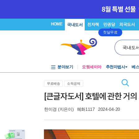
HOME
전자책
만권당
외국도서
국내도서
첫달무료
국내도
분야보기
오뒷세이아
추천마법사
베
무료배송
소득공제
[큰글자도서] 호텔에 관한 거의
한이경
(지은이)
혜화1117
2024-04-20