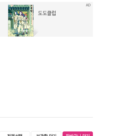
전체선택
보관함 담기
장바구니 담기