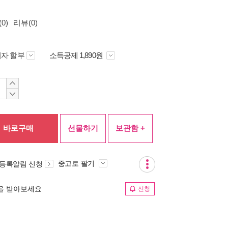
0)
리뷰(0)
자 할부
소득공제 1,890원
바로구매
선물하기
보관함 +
중고로 팔기
 등록알림 신청
림을 받아보세요
신청