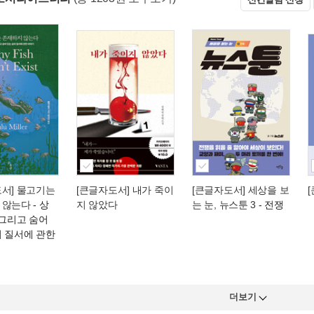
도서] 물고기는
[큰글자도서] 내가 죽이
[큰글자도서] 세상을 보
 않는다
- 상
지 않았다
는 눈, 뉴스툰 3
- 전쟁
 그리고 숨어
의 질서에 관한
더보기