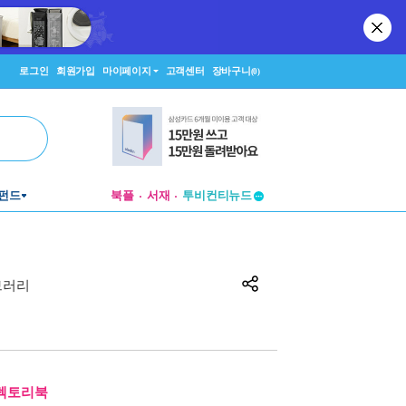
로그인
회원가입
마이페이지
고객센터
장바구니
(0)
펀드
북플
서재
투비컨티뉴드
창작플랫폼
투비컨티뉴드
브러리
디렉토리북