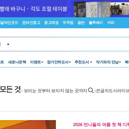
알라딘굿즈
온라인중고
중고매장
우주점
음반
블루레이
커피
서
스트
새로나온책
이벤트
정가인하도서
추천도서
작가와의 만남
북
 모든 것
- 보이는 것부터 보이지 않는 곳까지
큰글자도서라이
|
2026 언니들의 여름 첫 책 