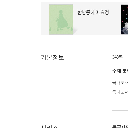
기본정보
348쪽
주제 분
국내도
국내도
시리즈
큰글자