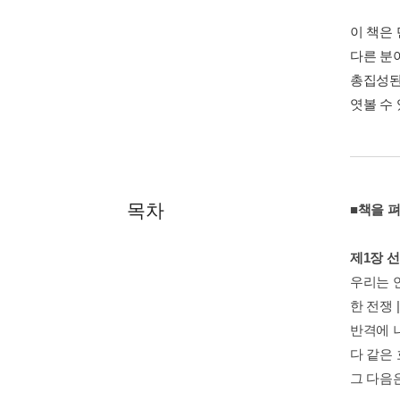
이 책은
다른 분
총집성된
엿볼 수 
목차
■책을 
제1장 선택
우리는 
한 전쟁 
반격에 
다 같은 
그 다음은