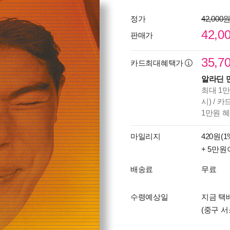
정가
42,000
42,0
판매가
35,7
카드최대혜택가
알라딘 
최대 1만
시) / 
1만원 
마일리지
420원(1
+ 5만원
배송료
무료
수령예상일
지금 택배
(중구 서