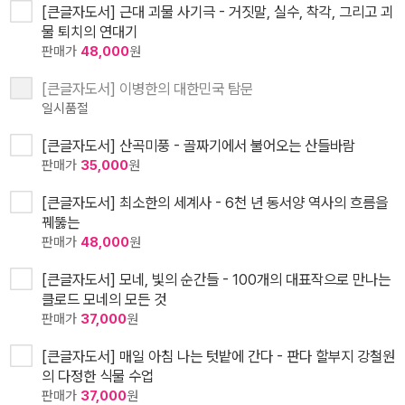
[큰글자도서] 근대 괴물 사기극 - 거짓말, 실수, 착각, 그리고 괴
물 퇴치의 연대기
판매가
48,000
원
[큰글자도서] 이병한의 대한민국 탐문
일시품절
[큰글자도서] 산곡미풍 - 골짜기에서 불어오는 산들바람
판매가
35,000
원
[큰글자도서] 최소한의 세계사 - 6천 년 동서양 역사의 흐름을
꿰뚫는
판매가
48,000
원
[큰글자도서] 모네, 빛의 순간들 - 100개의 대표작으로 만나는
클로드 모네의 모든 것
판매가
37,000
원
[큰글자도서] 매일 아침 나는 텃밭에 간다 - 판다 할부지 강철원
의 다정한 식물 수업
판매가
37,000
원