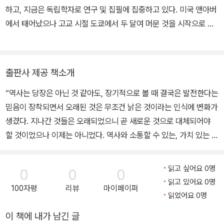
하고, 지금은 독립학자로 연구 및 집필에 집중하고 있다. 미국 앤아버
에서 태어났으나 고교 시절 도쿄에서 두 달여 머문 것을 시작으로 이
후 여러 대륙의 수많은 도시에 머물렀다. 젊은 시절부터 여러 언어를
습득하여 평생 자유자재로 언어의 경계를 넘나든 그에게 한국·일본과
의 인연은 여러모로 남다르다. 서울·교토·대전·구마모토·가고시마 등
출판사 제공 책소개
의 여러 대학에 재직하며, 각 도시에서 짧게는 1년 반, 길게는 13년여
“역사는 당장은 아닌 것 같아도, 장기적으로 볼 때 결국은 발전한다는
를 살았다. 모어인 영어 외에 한국어·일본어·독일어·에스파냐어·프랑
믿음이 장착되면서 오래된 것은 무조건 낡은 것이라는 인식에 변화가
스어·중국어·몽골어를 익혔고, 고전과 라틴어·북미 선주민 언어·중세
생겼다. 지나간 것들은 오래되었으니 곧 새로운 것으로 대체되어야
한국어 문법을 공부했으며, 에스페란토어·이탈리아어 등을 취미삼아
할 것이었으나 이제는 아니었다. 역사와 소통할 수 있는, 가치 있는 유
따로 독학했다. ― 2018년 평생의 관심사인 '외국어'의 전파 과정을
산으로 평가 받기 시작했다. 특히 특정 인물 또는 주요 사건과 관련 있
통해 세계사를 읽는 새로운 독법을 제시한 『외국어 전파담』으로 큰
는 건물이나 그 시대를 보여주는 지역의 역사적 경관은 각별한 관심
반향을 일으켰다. 영어가 모어인 미국인 학자가 처음부터 끝까지 직
읽고 싶어요 0명
0
0
0
의 대상이 되었다. 그러면서 오늘날 우리가 흔히 접하는 역사적 경관
접 한국어로 인문교양서를 집필했다는 점에서 뜨거운 관심을 받았다.
읽고 있어요 0명
100자평
리뷰
마이페이퍼
의 보존 노력이 도시들마다 펼쳐지기 시작했다. 본격화한 정도가 도
그뒤로도 줄곧 한국어로 여러 권의 책을 집필함으로써 그런 사실이
읽었어요 0명
시들마다 차이가 있긴 하지만 그런 시도 자체는 최근의 일만이 아니
새삼스러운 이슈가 되지 않을 만큼 자연스러운 일로 만들어냈다. 인
이 책에 내가 남긴 글
다. 이런 역사적 경관을 세계 주요 도시들이 어떻게 대해왔는지, 보존
공지능의 출현으로 언어의 경계가 새로운 단계로 접어든 이 시대, 그