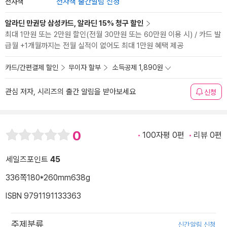
전자책
전자책 출간알림 신청
알라딘 만권당 삼성카드, 알라딘 15% 청구 할인
최대 1만원 또는 2만원 할인(전월 30만원 또는 60만원 이용 시) / 카드 발
급월 +1개월까지는 전월 실적이 없어도 최대 1만원 혜택 제공
카드/간편결제 할인
무이자 할부
소득공제 1,890원
관심 저자, 시리즈의 출간 알림을 받아보세요
신청
0
100자평 0편
리뷰 0편
세일즈포인트
45
336쪽
180*260mm
638g
ISBN 9791191133363
주제분류
신간알림 신청