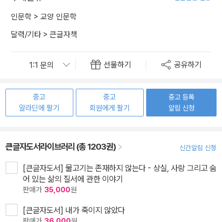
인문학
>
교양 인문학
달력/기타
>
큰글자책
선물하기
공유하기
중고
중고
중고 등록
알라딘에 팔기
회원에게 팔기
알림 신청
큰글자도서라이브러리 (총 1203권)
신간알림 신청
[큰글자도서] 물고기는 존재하지 않는다 - 상실, 사랑 그리고 숨
어 있는 삶의 질서에 관한 이야기
판매가
35,000
원
[큰글자도서] 내가 죽이지 않았다
판매가
36,000
원