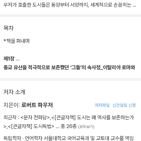
우저가 호출한 도시들은 동양부터 서양까지, 세계적으로 손꼽히는 주
요 도시부터 도시의 한 지역까지, 크고 작고, 넓고 좁고, 오래되고 비
교적 새로운 곳들까지 종횡으로 넘나든다. 그렇게 도시들마다 간직해
목차
온, 도시들의 역사적 경관을 둘러싼 이면을 들여다보니 뜻밖에도 거
기에는 한 번도 생각하지 못했던 다양한 이유와 배경, 맥락, 논리가 작
*책을 펴내며
동하고 또 분출하고 있었다.
제1장
짧게는 몇백 년, 길게는 수천 년을 이어온 도시들에 쌓여 있는 숱한 역
종교 유산을 적극적으로 보존했던 ‘그들’의 속사정_이탈리아 로마와
사의 집적물들 가운데 무엇을 남기고 보존할 것인가를 둘러싼 결정의
일본 교토
이면에는 다양한 욕구와 욕망, 이해의 반영, 의도와 기획이 전제되어
저자 소개
있기도 하고, 또 때로는 누구도 의도하지 않았으나 개인과 시민들의
인권과 자유의 추구를 향한 노력이 저절로 만들어낸 것들이 존재하기
지은이:
로버트 파우저
저자파일
신간알림 신청
도 한다. 오늘날에 그러한 것처럼 그때 그 시절에도 다양한 좌절과 분
최근작 :
<문자 전파담>
,
<[큰글자책] 도시는 왜 역사를 보존하는가
투의 기록이 고스란히 남아 있고, 시행착오 또는 쟁투와 승리의 전리
>
,
<[큰글자책] 도시독법>
… 총 26종
(모두보기)
품으로 남아 있는 곳들도 있다.
독립학자 · 언어학자 서울대학교 국어교육과 및 교토대 교수를 역임