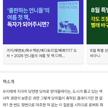
가지/메멘토/목수책방/에디토리얼/혜화1117 도
8월 특별 선
서 + 2026 언니들의 여름 첫 책 디렉...
바구니
책소개
우리에게 지극히 당연한 당위로 받아들여지는, 도시가 품고 있는 역
사적 경관의 보존은 과연 그렇게 당위들이 축적된 결과이기만 한 걸
까? 한 번도 정면으로 마주한 적 없는 이 질문을 시작으로 로버트 파