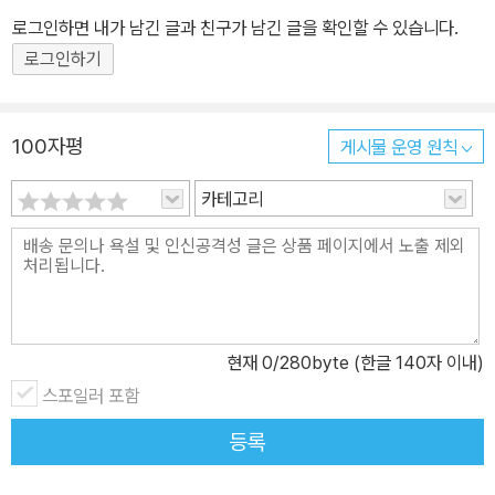
의 배경으로는 어떤 맥락이 작동했는지 호기심이 생겼다. 호기심을
는 여러 언어 사용자라는 세간의 주목을 넘어 인문학자로서 인공지능
로그인하면 내가 남긴 글과 친구가 남긴 글을 확인할 수 있습니다.
따라가보니 거기에는 권력자들의 정통성 획득부터 애국주의와 애향
을 적극적으로 활용하는 동시에 그것이 채울 수 없는 본질을 탐색하
로그인하기
심의 고취, 시민정신의 구현까지 다양한 목적과 의도가 배어 있다는
고 집필하는 데 더욱 몰두하고 있다. ― 1961년 미국 미시간 주 앤아
걸 알게 되었다. 그러면서 역사적 경관의 이면은 물론 도시의 역사까
버 출생. 미시간 대학교에서 일어일문학을 전공하고, 동 대학원에서
지 더 깊이 이해할 수 있었다.”_로버트 파우저, 본문 중에서 한국 사회
응용언어학 석사 과정을, 아일랜드 트리니티 칼리지 더블린에서 응용
100자평
게시물 운영 원칙
에서 로버트 파우저의 위치는 매우 독특하다. 1980년대 초중반부터
언어학 박사 과정을 밟음. 1988년부터 1992년까지 고려대학교 영
카테고리
한국과의 인연을 시작한 이래 그는 ‘한국에서 활동하는 외국인’이라
어교육과 객원 조교수 등으로, 1995년부터 2008년까지 일본 리쓰
는 제한된 영역에 갇히기보다 독립적이며 주체적인 영역을 스스로 개
메이칸대학교, 교토대학교 외국어 교육론 강좌 부교수, 가고시마대학
척하며 언어학자이자 도시 탐구자로서의 정체성을 구축해왔다. 오늘
교 교육센터 교양 한국어 부교수 등으로, 2008년부터 2014년까지
날 ‘한국에 살고 있는’, ‘한국어에 능통한’, ‘한국문화에 대해 깊은 관심
서울대학교 국어교육과 부교수로 재직함. 주요 저서로 『외국어 전파
을 가진’ 외국인들은 어느덧 헤아릴 수 없이 많지만, 로버트 파우저는
담』, 『외국어 학습담』(2022 세종도서 교양 부문 선정), 『도시는왜 역
우리가 거리에서 만나는 외국인을 ‘신기하게’ 바라볼 때부터 한국과
사를 보존하는가』, 『도시독법』이 있고 이밖에 『서촌 홀릭』, 『미래시
현재
0
/280byte (한글 140자 이내)
돈독한 관계를 쌓아왔으나, 그는 그 관계의 자장 안에서 활동하기보
민의 조건』, 『서울의 재발견』(공저) 등을 쓰고, 『한국문학의 이해』Un
스포일러 포함
다 독자적인 자신의 세계를 구축하고, 그 구축한 세계를 통해 한국과
derstanding Korean Literature(김흥규 지음)를 영어로 옮김. 『한
등록
소통하는 쪽을 택했다. 그에게 한국, 특히 서울은 자칭 ‘제2의 고향’으
겨레』·『문화일보』·『아시아경제』·『코리아헤럴드』 등에 칼럼을 쓰고
로 여겨질 만큼 끈끈한 대상이며 한국어는 제2의 언어가 될 정도로
있으며, 그 이전에도 『동아일보』·『한국일보』·『중앙선데이』·『넥스트