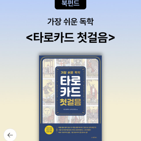
도시들이 지키고 보존해온 역사적 경관의 풍경들, 그 풍경들을 지키
고 만든 것은 누구인가, 그 도시들은 왜 역사를 보존하고 지켜왔는가
우리에게 지극히 당연한 당위로 받아들여지는, 도시가 품고 있는 역
사적 경관의 보존은 과연 그렇게 당위들이 축적된 결과이기만 한 걸
까? 한 번도 정면으로 마주한 적 없는 이 질문을 시작으로 로버트 파
우저가 호출한 도시들은 동양부터 서양까지, 세계적으로 손꼽히는 주
요 도시부터 도시의 한 지역까지, 크고 작고, 넓고 좁고, 오래되고 비
교적 새로운 곳들까지 종횡으로 넘나든다. 그렇게 도시들마다 간직해
온, 도시들의 역사적 경관을 둘러싼 이면을 들여다보니 뜻밖에도 거
기에는 한 번도 생각하지 못했던 다양한 이유와 배경, 맥락, 논리가 작
동하고 또 분출하고 있었다. 짧게는 몇백 년, 길게는 수천 년을 이어온
도시들에 쌓여 있는 숱한 역사의 집적물들 가운데 무엇을 남기고 보
존할 것인가를 둘러싼 결정의 이면에는 다양한 욕구와 욕망, 이해의
반영, 의도와 기획이 전제되어 있기도 하고, 또 때로는 누구도 의도하
지 않았으나 개인과 시민들의 인권과 자유의 추구를 향한 노력이 저
뒤로가
기
절로 만들어낸 것들이 존재하기도 한다. 오늘날에 그러한 것처럼 그