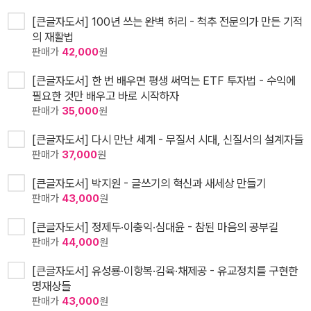
[큰글자도서] 100년 쓰는 완벽 허리 - 척추 전문의가 만든 기적
의 재활법
판매가
42,000
원
[큰글자도서] 한 번 배우면 평생 써먹는 ETF 투자법 - 수익에
필요한 것만 배우고 바로 시작하자
판매가
35,000
원
[큰글자도서] 다시 만난 세계 - 무질서 시대, 신질서의 설계자들
판매가
37,000
원
[큰글자도서] 박지원 - 글쓰기의 혁신과 새세상 만들기
판매가
43,000
원
[큰글자도서] 정제두·이충익·심대윤 - 참된 마음의 공부길
판매가
44,000
원
[큰글자도서] 유성룡·이항복·김육·채제공 - 유교정치를 구현한
명재상들
판매가
43,000
원