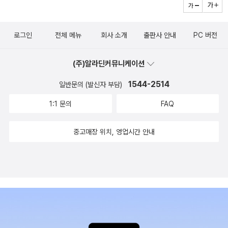
국의 독자들과 나누기 위해, 번역이라는 필터를 거치지 않고 직접 소
통하기 위해 기꺼이 모어인 영어가 아닌 한국어로 집필하는 데 공을
로그인
전체 메뉴
회사 소개
출판사 안내
PC 버전
들인다. 그에게 한국을 사랑한다는 의미는, ‘한국의 문화를 사랑한
다’는 입밖으로 꺼내는 말이 아닌, 학자로서 자신의 성취를 가장 먼저
(주)알라딘커뮤니케이션
한국의 독자들과 나누려는 바로 그 행위에 있다. 이로써 한국 사회는
‘한국 문화를 사랑하고 애정하는 어떤 외국인의 책’이 아닌 한국의 독
1544-2514
일반문의 (발신자 부담)
자들을 존중하는 독립적인 한 사람의 인문학자의 오랜 분투의 결과물
1:1 문의
FAQ
을 지난 몇 년 동안 차곡차곡 책으로 만날 수 있었고, 그의 이런 축적
은 한국어에 더 익숙해질 많은 외국인들이 한국어로 책을 쓰는 시대
중고매장 위치, 영업시간 안내
의 문을 여는 데 기여할 것으로 전망한다. 물론 그렇게 한국 사회에 펼
쳐질 새로운 시대의 맨 앞자리에는 그의 이름이 놓일 것이다. 이미 언
어의 전파 과정과 학습에 관한 두 권의 책 『외국어 전파담』과 『외국어
학습담』으로 한국의 독자들과 견고한 스킨십을 쌓아온 그가 이번에
새로 내놓은 책은 전 세계 여러 도시의 역사적 경관 보존에 관한 『도
시는 왜 역사를 보존하는가』와 지난 2019년 출간한 『로버트 파우저
의 도시 탐구기』의 전면 개정 증보판 『도시독법』이다. 전 세계 주요