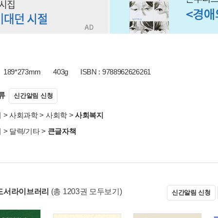
189*273mm
403g
ISBN : 9788962626261
류
신간알림 신청
서
>
사회과학
>
사회학
>
사회복지
서
>
달력/기타
>
큰글자책
도서라이브러리
(총 1203권 모두보기)
신간알림 신청