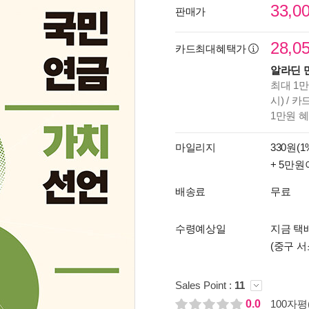
33,0
판매가
28,0
카드최대혜택가
알라딘 
최대 1만
시) / 
1만원 
마일리지
330원(1
+ 5만원
배송료
무료
수령예상일
지금 택배
(중구 서
Sales Point :
11
0.0
100자평(