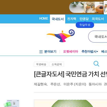
HOME
전자책
만권당
외국도서
국내도서
첫달무료
국내도
분야보기
오뒷세이아
추천마법사
베
무료배송
소득공제
[큰글자도서] 국민연금 가치 선
제갈현숙
,
주은선
,
이은주
(지은이)
동아시아
2