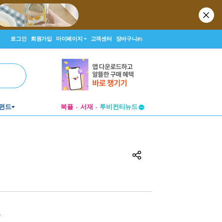
로그인
회원가입
마이페이지
고객센터
장바구니
(0)
펀드
북플
서재
투비컨티뉴드
창작플랫폼
투비컨티뉴드
원