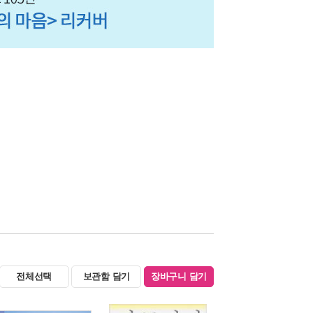
전체선택
보관함 담기
장바구니 담기