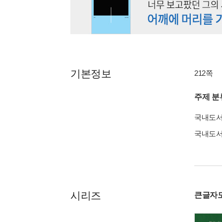
기본정보
212쪽
주제 분
국내도
국내도
시리즈
큰글자