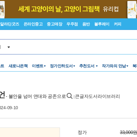
알라딘굿즈
온라인중고
중고매장
우주점
음반
블루레이
커피
서
스트
새로나온책
이벤트
정가인하도서
추천도서
작가와의 만남
북
언
- 불안을 넘어 연대와 공존으로
큰글자도서라이브러리
|
024-09-10
정가
33,000