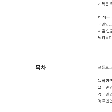
개혁은 
이 책은
국민연금
세월 연
날카롭다
목차
프롤로그:
1. 국
1) 국
2) 국
3) 국