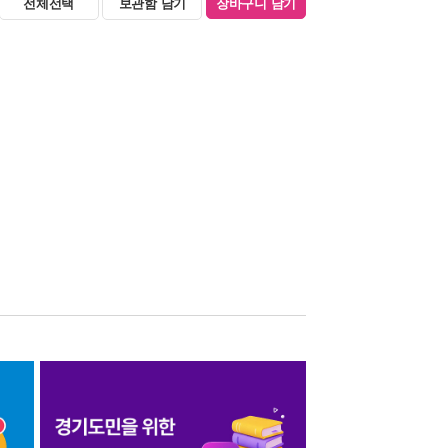
전체선택
보관함 담기
장바구니 담기