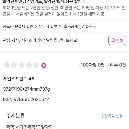
알라딘 만권당 삼성카드, 알라딘 15% 청구 할인
최대 1만원 또는 2만원 할인(전월 30만원 또는 60만원 이용 시) / 카드 발
급월 +1개월까지는 전월 실적이 없어도 최대 1만원 혜택 제공
카드/간편결제 할인
무이자 할부
소득공제 1,710원
관심 저자, 시리즈의 출간 알림을 받아보세요
신청
0
100자평 0편
리뷰 0편
세일즈포인트
48
372쪽
190*274mm
707g
ISBN 9788962626544
주제분류
신간알림 신청
과학
>
기초과학/교양과학