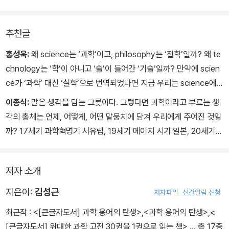
서는 원자의 의미로 사용하면서 원자론이 낭설일 뿐임을 말하고 있
다.
- _08∙ 원자/原子/Atom
추천글
홍성욱:
왜 science는 ‘과학’이고, philosophy는 ‘철학’일까? 왜 te
chnology는 ‘학’이 아니고 ‘술’이 들어간 ‘기술’일까? 만약에 scien
ce가 ‘과학’ 대신 ‘실학’으로 번역되었다면 지금 우리는 science에
대해 다른 관념 체계를 가지고 있을까? 김성근의 『과학 용어의 탄생』
이종식:
말은 생각을 담는 그릇이다. 그렇다면 과학이라고 부르는 생
은 과학 어휘와 개념이 단순한 명칭의 문제를 넘어, 사유의 틀을 형성
각의 총체는 언제, 어떻게, 어떤 말뭉치에 담겨 우리에게 주어진 것일
하고 바꾸는 중요한 역할을 한다는 사실을 생생하게 드러낸다. 그는
까? 17세기 과학혁명기 서유럽, 19세기 메이지 시기 일본, 20세기
일본의 번역 작업을 중심으로 동아시아 지식 사회에서 근대적 과학
한반도를 가로지르며 과학사와 개념사를 접목한 이 역작에서 그 답을
어휘들이 어떻게 구축되었는지를 치밀하게 분석하며, 이 과정이 동서
확인할 수 있다. 라틴어 스키엔티아scientia, 영어 사이언스scienc
양 세계관의 충돌과 상호작용 속에서 전개되었음을 밝혀낸다. 개념은
저자 소개
e, 동아시아의 한자어 과학科學을 잇는 계보를 이해할 때, 엔지니어
단순한 소통의 도구를 넘어 생각의 틀을 짜고 생각을 담아내는 그릇
engineer의 어원이 르네상스 시대의 신흥 장인 집단 인게니아토르in
지은이:
김성근
저자파일
신간알림 신청
으로 작동한다. 과학 개념들이 어떻게 만들어져서 지금 우리에게까지
geniator임을 깨달았을 때, 일본제 과학 용어인 역학과 만유인력을
이어졌는지 한 번이라도 궁금해한 독자는 이 책을 읽으면서 짜릿한
최근작 :
<[큰글자도서] 과학 용어의 탄생>
,
<과학 용어의 탄생>
,
<
순우리말 ‘힘갈’과 ‘다있글힘’으로 고쳐 쓰자던 한국 과학사의 한 장면
즐거움을 느낄 수 있을 것이다.
[큰글자도서] 위대한 과학 고전 30권을 1권으로 읽는 책>
… 총 17종