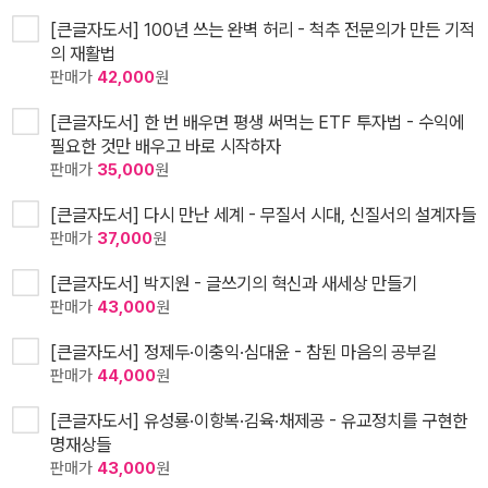
[큰글자도서] 100년 쓰는 완벽 허리 - 척추 전문의가 만든 기적
의 재활법
판매가
42,000
원
[큰글자도서] 한 번 배우면 평생 써먹는 ETF 투자법 - 수익에
필요한 것만 배우고 바로 시작하자
판매가
35,000
원
[큰글자도서] 다시 만난 세계 - 무질서 시대, 신질서의 설계자들
판매가
37,000
원
[큰글자도서] 박지원 - 글쓰기의 혁신과 새세상 만들기
판매가
43,000
원
[큰글자도서] 정제두·이충익·심대윤 - 참된 마음의 공부길
판매가
44,000
원
[큰글자도서] 유성룡·이항복·김육·채제공 - 유교정치를 구현한
명재상들
판매가
43,000
원