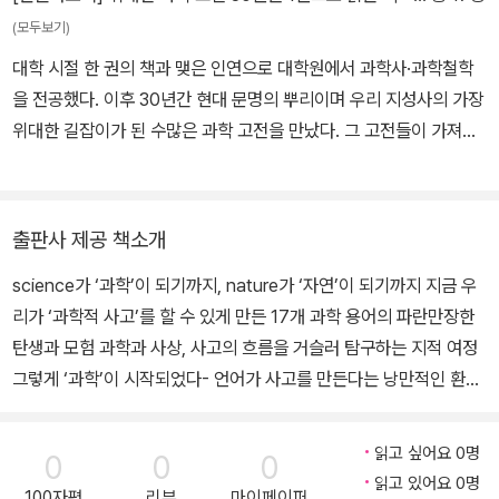
을 음미할 때, 전문 과학기술인뿐만 아니라 과학 문화를 향유하고자
(모두보기)
하는 교양인 모두에게 새로운 과학의 영靈과 감感이 찾아올 것이다.
대학 시절 한 권의 책과 맺은 인연으로 대학원에서 과학사·과학철학
을 전공했다. 이후 30년간 현대 문명의 뿌리이며 우리 지성사의 가장
위대한 길잡이가 된 수많은 과학 고전을 만났다. 그 고전들이 가져다
주는 희열과 감동을 더 많은 이들과 나누기 위해 이 책을 썼다. 현재
전남대학교 자율전공학부 교수로 재직 중이며, 전공은 과학사다. 수
년 연속 ‘탁월한 강의상’ ‘최우수 과목상’을 수상한 그의 강의 <과학사
출판사 제공 책소개
의 이해>는 최근까지도 높은 경쟁률을 기록할 만큼 여전히 인기가 높
science가 ‘과학’이 되기까지, nature가 ‘자연’이 되기까지 지금 우
다. 학생들은 “문과생인데도 정말 이해하기 쉽다” “과학을 싫어했는
리가 ‘과학적 사고’를 할 수 있게 만든 17개 과학 용어의 파란만장한
데 배울수록 재미있는 수업” “7학기 동안 수강한 수업 중 손에 꼽는
탄생과 모험 과학과 사상, 사고의 흐름을 거슬러 탐구하는 지적 여정
명강의” 같은 찬사를 쏟아내며 전공자가 아니어도 꼭 들어봐야 할 교
그렇게 ‘과학’이 시작되었다- 언어가 사고를 만든다는 낭만적인 환상
양 수업으로 그의 강의를 꼽는다. 전남대학교에서 화학공학을 전공한
과 과학사의 만남 “사람이 언어를 사용하지 않고 본질적으로 현실에
후 일본 도쿄대학교에서 과학기술사로 석·박사 학위를 받았다. 도쿄
적응할 수 있고 언어는 의사전달이나 사고의 반영의 특정한 문제를
대학교 센탄과학기술연구센터와 일본 학술진흥회에서 연구원을 지냈
읽고 싶어요 0명
0
0
0
해결해 주는 우연한 수단이라고 생각하는 것은 환상이다. 사실인즉
고, 도쿄 오쓰마여자대학교에서 강의했다. 이후 영국 케임브리지대학
읽고 있어요 0명
100자평
리뷰
마이페이퍼