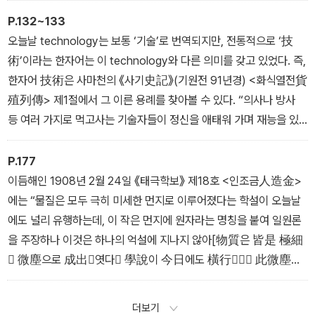
것이다. 16세기 프랑스 철학자이자 교육 개혁자였던 피터 라무스Pet
P.132~133
er Ramus는 아르art를 자유로운 기술liberal art과 기계적 기술me
오늘날 technology는 보통 ‘기술’로 번역되지만, 전통적으로 ‘技
chanical art로 나누고, 라틴어 technologia를 그것들을 아우르는
術’이라는 한자어는 이 technology와 다른 의미를 갖고 있었다. 즉,
개념으로 사용했다.
한자어 技術은 사마천의 《사기史記》(기원전 91년경) <화식열전貨
- _06∙ 기술/技術/Technology
殖列傳> 제1절에서 그 이른 용례를 찾아볼 수 있다. “의사나 방사
등 여러 가지로 먹고사는 기술자들이 정신을 애태워 가며 재능을 있
는 대로 발휘하는 것은 양식을 중히 여기기 때문이다醫方諸食技術
之人, 焦神極能, 為重糈也”라는 구절이다. 《사기》의 <화식열전
P.177
>은 농업․수산․상업 분야에 관한 각 나라의 물산들과 제철․야금․주물
이듬해인 1908년 2월 24일 《태극학보》 제18호 <인조금人造金>
등의 공업 분야를 소개하는 것으로, 위 문장에서 ‘기술’은 의사나 방술
에는 “물질은 모두 극히 미세한 먼지로 이루어졌다는 학설이 오늘날
사들의 ‘솜씨’ 혹은 ‘재능’의 의미였다.
에도 널리 유행하는데, 이 작은 먼지에 원자라는 명칭을 붙여 일원론
- _06∙ 기술/技術/Technology
을 주장하나 이것은 하나의 억설에 지나지 않아[物質은 皆是 極細
 微塵으로 成出엿다 學說이 今日에도 橫行 此微塵에
 原子라는 名稱을 付야 一元論을 唱나 此 一箇臆說에 不
過야]”라고 나온다. 원래 전통적 불교 용어였던 미진微塵을 여기
더보기