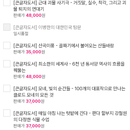
[큰글자도서] 근대 괴물 사기극 - 거짓말, 실수, 착각, 그리고 괴
물 퇴치의 연대기
판매가
48,000
원
[큰글자도서] 이병한의 대한민국 탐문
일시품절
[큰글자도서] 산곡미풍 - 골짜기에서 불어오는 산들바람
판매가
35,000
원
[큰글자도서] 최소한의 세계사 - 6천 년 동서양 역사의 흐름을
꿰뚫는
판매가
48,000
원
[큰글자도서] 모네, 빛의 순간들 - 100개의 대표작으로 만나는
클로드 모네의 모든 것
판매가
37,000
원
[큰글자도서] 매일 아침 나는 텃밭에 간다 - 판다 할부지 강철원
의 다정한 식물 수업
판매가
37,000
원