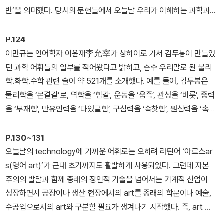
서 들여다보고자 하는 것은 바로 그 현장이다.
반’을 의미했다. 당시의 문헌들에서 오늘날 우리가 이해하는 과학과
가까운 어휘를 찾자면, 영어 science나 라틴어 scientia가 아니라
오히려 ‘자연철학philosophiæ naturalis’이라는 어휘였다. 아울러
P.124
그러한 탐구자들을 사람들은 natural philosophers(자연철학자들)
이만규는 언어학자 이윤재李允宰가 상하이로 가서 김두봉이 만들었
또는 virtuosos(거장들), savant(학자) 등으로 불렀다. 예를 들어,
던 과학 어휘들의 일부를 적어왔다고 밝히고, 순수 우리말로 된 물리
아이작 뉴턴은 1687년 《자연철학의 수학적 원리Philosophiae Na
학․화학․수학 관련 술어 약 521개를 소개했다. 예를 들어, 김두봉은
turalis Principia Mathematica》, 일명 《프린키피아》라는 라틴어
물리학을 ‘몬결갈’로, 역학을 ‘힘갈’, 운동을 ‘움즉’, 관성을 ‘버릇’, 중력
저서를 집필했는데, 제목에서 볼 수 있듯이 그는 스스로의 학문을 ‘과
을 ‘부재힘’, 만유인력을 ‘다있글힘’, 구심력을 ‘속찾힘’, 원심력을 ‘속뜨
학’이 아니라 ‘자연철학’이라고 불렀다.
힘’ 등으로 썼다. 김두봉의 제안은 근대화를 거치며 거의 무비판적으
- _01∙ 과학/科學/Science
로 수용되었던 외래어 문제를 되돌아보고, 그것을 순수 우리말로 바
P.130~131
꾸고자 했던 점에서 매우 의미 있는 일이었다.
오늘날의 technology에 가까운 어휘로는 오히려 라틴어 ‘아르스ar
- _05∙ 물리학/物理學/Physics
s(영어 art)’가 근대 초기까지도 활발하게 사용되었다. 그런데 자본
주의의 발달과 함께 종래의 장인적 기술을 넘어서는 기계적 산업이
성장하면서 공장이나 생산 현장에서의 art를 종래의 학문이나 예술,
수공업으로서의 art와 구분할 필요가 생겨나기 시작했다. 즉, art 중
에서도 ‘기계적 기술mechanical art’이라는 어휘가 새롭게 등장한