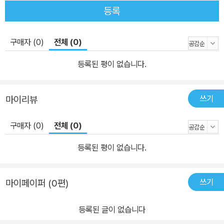
간을 관찰할 수 있는 언어가 있다. 바로 ‘신조어’와 ‘번역어’이다. 우리
등록
는 지금 일상을 살면서 흔히 ‘과학적’으로 사고한다. “??는 과학이
다”라고 말하고, “물리적으로 그건 불가능해”라고 평한다. ‘자연’과
구매자 (0)
전체 (0)
‘인공’을 구분하고, ‘과학기술’을 통해 만들어진 현대 문명을 누린다.
‘공룡’이라고 말할 때 티라노사우루스 렉스를 비롯한 다들 알법한 비
등록된 평이 없습니다.
슷한 생물을 떠올린다. ‘수금지화목토천해(명)’ 하며 태양계 행성의
순서를 외운다. 그런데 이러한 행동 양식은 언제부터 시작된 것일까?
쓰기
마이리뷰
언제부터 우리는 ‘과학’이라는 단어에 ‘과학적’인 성격을 부여했을
까? 만약 우리가 조선시대 사람과 대화하면서 ‘과학’이라는 단어를
구매자 (0)
전체 (0)
사용한다면 그는 같은 단어를 전혀 다르게 해석할 것이다. ‘과학’이 s
cience의 번역어로 정착하기 전, 과학(科學)은 흔히 얘기하는 과거
등록된 평이 없습니다.
시험을 위한 학문, 즉 과거지학(科擧之學)의 준말이었기 때문이다.
우리나라 최초의 과학교육 기관으로 꼽히는 원산학사의 수업 목록을
쓰기
마이페이퍼 (0편)
보면 ‘격치(格致)’라는 교과목이 있다. 이는 격물치지(格物致知)에
서 온 말로, “모든 사물의 이치를 끝까지 규명하여 앎에 이른다”라는
등록된 글이 없습니다
뜻을 담고 있다. 이 과목이 오늘날로 치면 어떤 과목이었을까? 물론