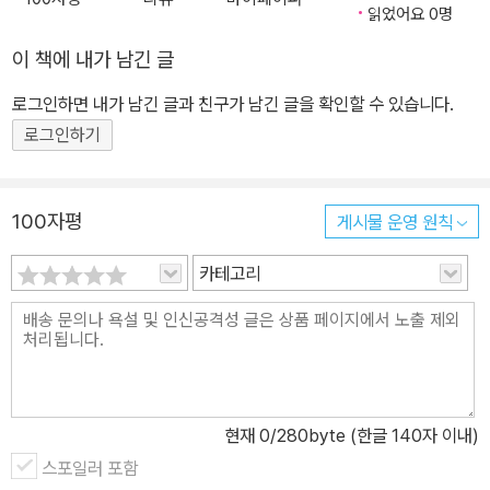
현실 세계는 상당한 정도로 그 집단의 언어습관의 기반 위에 형성이
교 니덤연구소와 캘리포니아대학교 버클리캠퍼스 과학기술사연구실
읽었어요 0명
된다.” _에드워드 서피어 우리나라를 위시한 동아시아에서 과거 ‘오
에서 동서양 과학을 비교 연구했다. 《사회 속의 과학》 등을 번역했고,
이 책에 내가 남긴 글
색찬란’하다고 묘사되던 ‘무지개’는 기독교 사상의 영향을 받은 서구
근대 동서양 과학 교류에 관한 수십 편의 논문을 국내외 학술지에 게
의 ‘Sept couleurs de l'arc-en-ciel’ 개념과 접하면서 ‘일곱 빛깔
재했다. 《그림으로 읽는 서양과학사》를 썼다.
로그인하면 내가 남긴 글과 친구가 남긴 글을 확인할 수 있습니다.
무지개’가 되었다. 무지개 패러다임의 전환이다. 한 사람의 사고가 그
로그인하기
사람이 사용하는 언어에 지배받는다는 대담한 언어학적 가설은 1,00
0년 이상 오래전에 탄생하여 오늘날까지 은연중에 또다시 우리의 사
고를 ‘지배’하고 있다. 관련하여 많은 논쟁이 있었으나 이 가설을 주장
100자평
게시물 운영 원칙
한 대표적인 언어학자인 서피어(Edward Sapir)와 그 제자 워프(Be
카테고리
njamin Lee Whorf)가 정리한 서피어-워프 가설은 오늘날에는 전
면적으로 받아들여지지는 않고 있다. 언어와 사고의 지배종속 관계나
선후관계가 증명 가능한 성질의 것이 아니라는 것 때문이다. 그러나
이 가설은 현대에도 아직 완전히 부정되지는 않은 채, 언어와 사고가
서로 영향을 주고받는다는, 어떻게 보면 다소 미적지근한 상태로 남
아 있다. 기실 현대의 언어학자가 과거를 거슬러 올라가 언어의 원형
현재
0
/280byte (한글 140자 이내)
과 사회 문화의 탄생 순간을 관찰하는 것은 불가능하다. 그러나 그 순
스포일러 포함