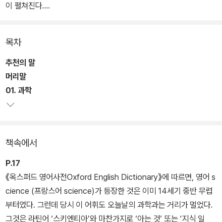
이 펼쳐진다.
저자는 과학사 전공자로서 우리가 현재 사용하는 주된 과학 어휘들의
목차
기원을 탐구한다. 우리가 ‘물려받은’ 사유의 틀이 어떻게 만들어지고
전파되었는지, 그 어휘가 우리의 사고 체계와 세계관을 형성하는 데
추천의 말
어떤 영향을 미쳤는지 추적한다. 우리는 부족한 사료와 유구한 시간
머리말
을 넘어 먼 과거의 어휘를 추적할 수는 없다. 그러나 근대에 과학과 관
01. 과학
련된 어휘가 새롭게 탄생하고 번역되는 과정을 살피는 것은 가능하
다.
책속에서
새로운 어휘가 번역되어 들어오면서 동아시아의 언어와 문화, 개념이
그 수용체로 활용될 수밖에 없었음을 생각할 때, 이는 서구의 과학적
P.17
개념이 동아시아의 전통적인 사상과 마주치면서 발생한 마찰을 관찰
《옥스퍼드 영어사전Oxford English Dictionary》에 따르면, 영어 s
하는 일이기도 하다. 그리고 이는 헤겔이 말하는 변증법적 사유에서
cience (프랑스어 science)가 등장한 것은 이미 14세기 중반 무렵
이야기하는 것과 같이, 서로 다른 사상이 부딪히면서 작금의 사고 체
부터였다. 그런데 당시 이 어휘도 오늘날의 과학과는 거리가 멀었다.
계가 만들어진 새로운 탄생의 과정이기도 했다. 우리가 지금 이 책에
그것은 라틴어 ‘스키엔티아’와 마찬가지로 ‘아는 것’ 또는 ‘지식 일