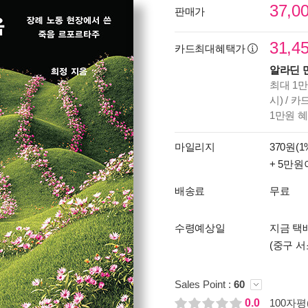
37,0
판매가
31,4
카드최대혜택가
알라딘 
최대 1만
시) / 
1만원 
마일리지
370원(1
+ 5만원
배송료
무료
수령예상일
지금 택배
(중구 서
Sales Point :
60
0.0
100자평(