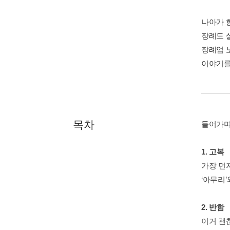
나아가 
장례도 
장례업 
이야기를
목차
들어가며
1. 고복
가장 먼
‘아무리’
2. 반함
이거 괜