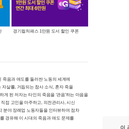
간
경기컬처패스 1만원 도서 할인 쿠폰
삼성카드가 쏜다! 알라
엔 죽음과 애도를 둘러싼 노동의 세계에
자살률, 거듭되는 참사 소식, 혼자 죽을
하게 된 저자는 타인의 죽음을 ‘관음’하는 마음을
직접 고인을 마주하고, 의전관리사, 시신
등 각 분야 장례업 노동자들을 인터뷰하여 점차
를 경유해 이 시대의 죽음과 애도 문제를