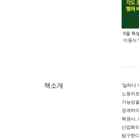
8월 특
이동식 
책소개
‘일하다
노동자로
가능성을
경계하며
복원사,
산업화되
탐구한다