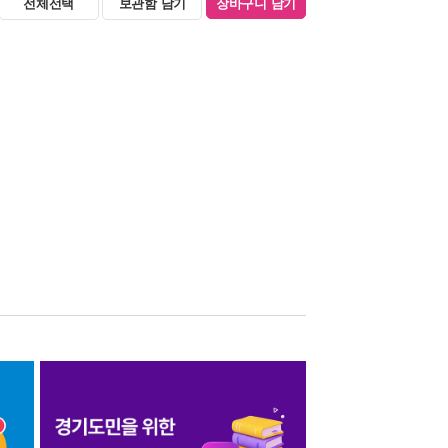
전체선택
보관함 담기
장바구니 담기