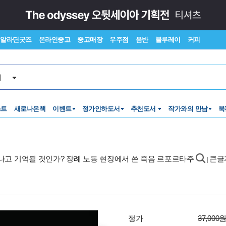
알라딘굿즈
온라인중고
중고매장
우주점
음반
블루레이
커피
서
스트
새로나온책
이벤트
정가인하도서
추천도서
작가와의 만남
북
떠나고 기억될 것인가? 장례 노동 현장에서 쓴 죽음 르포르타주
큰글
|
정가
37,000