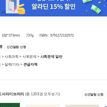
182*273mm
737g
ISBN : 9791172132972
류
신간알림 신청
서
>
사회과학
>
사회문제
>
사회문제 일반
서
>
달력/기타
>
큰글자책
도서라이브러리
(총 1203권 모두보기)
신간알림 신청