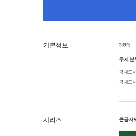
기본정보
388쪽
주제 분
국내도
국내도
시리즈
큰글자