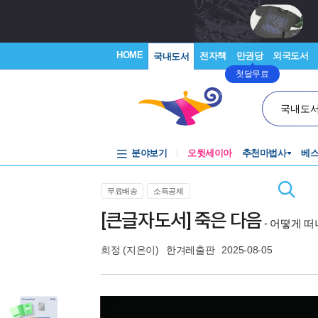
HOME
전자책
만권당
외국도서
국내도서
첫달무료
국내도
분야보기
오뒷세이아
추천마법사
베
무료배송
소득공제
[큰글자도서] 죽은 다음
- 어떻게 
희정
(지은이)
한겨레출판
2025-08-05