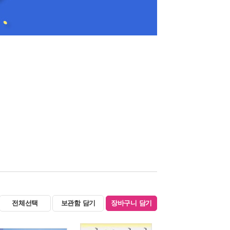
전체선택
보관함 담기
장바구니 담기