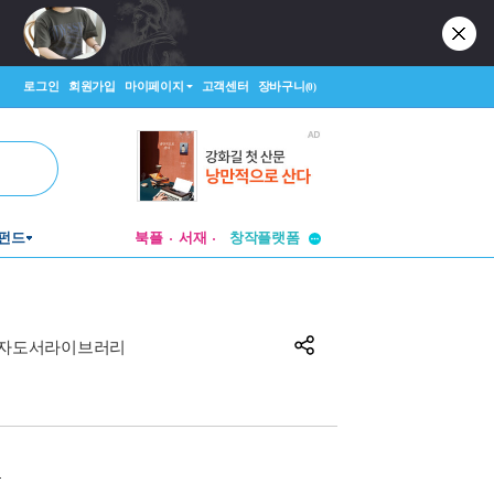
로그인
회원가입
마이페이지
고객센터
장바구니
(0)
펀드
북플
서재
투비컨티뉴드
창작플랫폼
투비컨티뉴드
자도서라이브러리
원