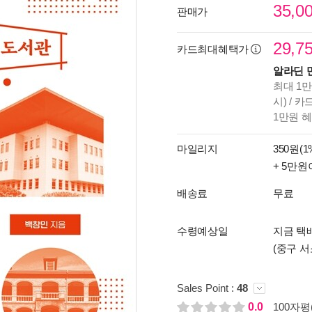
35,0
판매가
29,7
카드최대혜택가
알라딘 
최대 1만
시) / 
1만원 
마일리지
350원(1
+ 5만원
배송료
무료
수령예상일
지금 택배
(중구 서
Sales Point :
48
0.0
100자평(