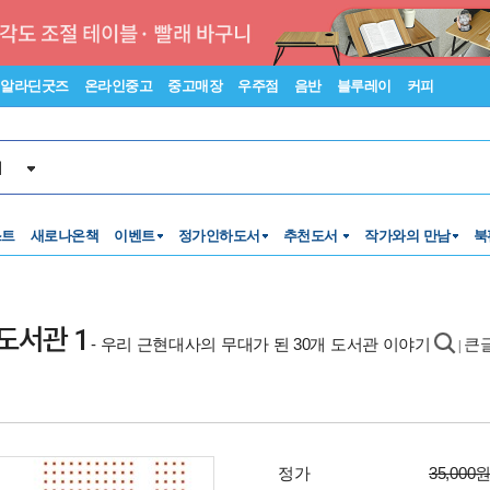
알라딘굿즈
온라인중고
중고매장
우주점
음반
블루레이
커피
서
스트
새로나온책
이벤트
정가인하도서
추천도서
작가와의 만남
북
도서관 1
- 우리 근현대사의 무대가 된 30개 도서관 이야기
큰
|
정가
35,000