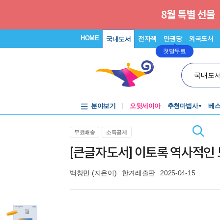
HOME
전자책
만권당
외국도서
국내도서
첫달무료
국내도
분야보기
오뒷세이아
추천마법사
베
무료배송
소득공제
[큰글자도서] 이토록 역사적인 
백창민
(지은이)
한겨레출판
2025-04-15