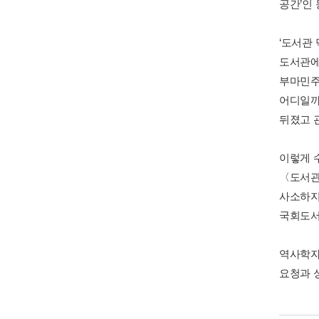
공간’인 
‘도서관
도서관에
부마민주
어디일까
뒤졌고 
이렇게 
〈도서관
사소하지
국회도서
역사학자
요청과 