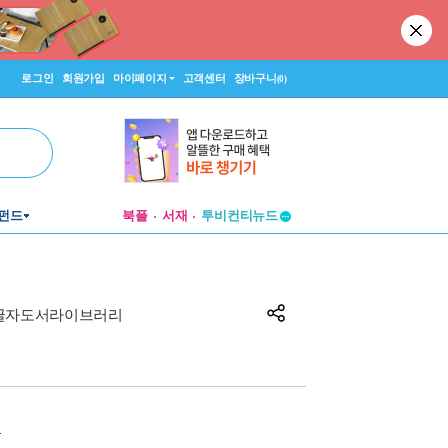
로그인
회원가입
마이페이지
고객센터
장바구니
(0)
투비컨티뉴드
펀드
북플
서재
창작플랫폼
투비컨티뉴드
글자도서라이브러리
원