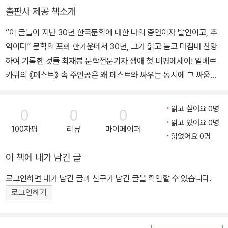
출판사 제공 책소개
“이 글들이 지난 30년 한국문학에 대한 나의 증언이자 발언이고, 추
억이다” 문학의 포화 한가운데서 30년, 그가 읽고 듣고 마침내 찬양
하여 기록한 것들 최재봉 문학전문기자 생애 첫 비평에세이! 알베르
카뮈의 《페스트》 속 주인공은 왜 페스트와 싸우는 동시에 그 싸움의
기록자가 되었는지를 이렇게 설명한다. “인간에게는 경멸해야 할 것
보다는 찬양해야 할 것이 더 많다는 사실만이라도 말해두기 위하여”.
읽고 싶어요 0명
0
0
0
이 문장을 호명한 저자는 ‘문학은 발언이며 증언이며 추억’이라는 신
읽고 있어요 0명
100자평
리뷰
마이페이퍼
념을 보탠다. 30년간 <한겨레>의 문학전문기자로서, 문학의 포화 한
읽었어요 0명
가운데서, 그는 무엇을 읽고 보고 듣고 말하고, “찬양하여” 기록했을
이 책에 내가 남긴 글
까. 당대의 가장 치밀한 목소리로서 그가 목도한 문학의 다채로운 표
정들은 취재 수첩에 꼼꼼히 남았다. 이는 동일한 일을 평생 수행한 한
로그인하면 내가 남긴 글과 친구가 남긴 글을 확인할 수 있습니다.
직업인의 경건한 기록이자 그 자체로 한국문학과 출판의 세밀한 역사
로그인하기
다. 장편소설 전성시대로 베스트셀러가 부각했던 1990년대, 근대문
학의 종언이라는 테제와 한국 문학상에 대한 비판, 이른바 미래파라