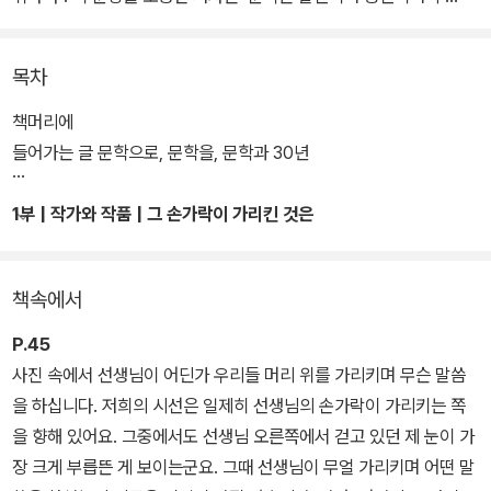
억’이라는 신념을 보탠다. 30년간 <한겨레>의 문학전문기자로서, 문
학의 포화 한가운데서, 그는 무엇을 읽고 보고 듣고 말하고, “찬양하
목차
여” 기록했을까.
책머리에
당대의 가장 치밀한 목소리로서 그가 목도한 문학의 다채로운 표정들
들어가는 글 문학으로, 문학을, 문학과 30년
은 취재 수첩에 꼼꼼히 남았다. 이는 동일한 일을 평생 수행한 한 직업
인의 경건한 기록이자 그 자체로 한국문학과 출판의 세밀한 역사다.
1부 | 작가와 작품 | 그 손가락이 가리킨 것은
장편소설 전성시대로 베스트셀러가 부각했던 1990년대, 근대문학의
종언이라는 테제와 한국 문학상에 대한 비판, 이른바 미래파라는 젊
책속에서
은 시인들이 등장한 2000년대, 표절 논란, 절필 선언, 세월호, 원로
문인들의 연이은 별세 등으로 흘러온 2010년대, 기후위기와 펜데믹
P.45
의 공세 속 새로운 흐름이 감지된 2020년대. 그가 수첩에 빼곡하게
사진 속에서 선생님이 어딘가 우리들 머리 위를 가리키며 무슨 말씀
적은 한국문학과 출판의 흐름들을 따라가다 보면 문학계 안팎의 지도
을 하십니다. 저희의 시선은 일제히 선생님의 손가락이 가리키는 쪽
가 선명하다.
을 향해 있어요. 그중에서도 선생님 오른쪽에서 걷고 있던 제 눈이 가
장 크게 부릅뜬 게 보이는군요. 그때 선생님이 무얼 가리키며 어떤 말