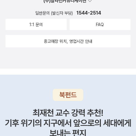
(주)알라딘커뮤니케이션
완서 선생 추모의 글, <한겨레> 기자 출신 소설가 김소진의 작품에
나타난 기자들의 모습까지 세세히 일별한다는 점이 그렇다. 또한 요
1544-2514
일반문의 (발신자 부담)
절한 시인 진이정의 유고 시집론, 지난한 역사를 해원하는 형식으로
1:1 문의
FAQ
서 문학적 의미를 조명한 황석영의 《손님》론, 안도현의 시선집에 수
록한 해설까지, 작가와 작품에 대한 본격적인 비평을 선보인다. 유럽
중고매장 위치, 영업시간 안내
어에 (암묵적으로) 한정되어 번역의 한계를 뛰어넘어야 하는 노벨문
학상 비판론, 신경숙 표절 사태를 통해 드러난 문단 카르텔, 역사의식
으로 포장된 무라카미 하루키의 역사허무주의에 대한 일침 등 핵심
쟁점에 관한 글들도 문제적이다. 시간순으로 정렬한 칼럼과 서평을
통해서는 역사와 시대를 관통하는 키워드를 살필 수 있다. 평양에서
열린 남북민족작가회의 풍경, 비폭력을 외친 시인을 진압하는 세태,
코로나 시대의 문학, 기후위기 시대, 오토픽션 논란으로 촉발된 소설
이란 무엇인가에 대한 생각 등이 그것이다. 김소진의 첫 소설집부터
김연수, 김애란, 한강, 최은영을 거쳐 김초엽의 신작까지, 한국문학의
거듭된 성취를 가늠해볼 장을 제공한다. 특히 별면 인터뷰와 문인들
의 부고 기사는 그 자체로 한국문학사의 큰 줄기를 대변한다. 박경리,