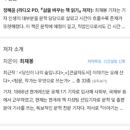
정혜윤 (라디오 PD, 『삶을 바꾸는 책 읽기』 저자):
최재봉 기자는 기
자 인생의 대부분을 문학 담당으로 살았고 시간이 흐를수록 존재가
또렷해졌다. 이 책은 문학에 애정이 깊고, 직업인으로서도 긴 시간 성
실했던 사람만이 쓸 수 있는 글이다. 책 제목 ‘이야기는 오래 산다’ 덕
에 몇 가지 생각을 해보았다. 오래 산다는 것은 여러모로 우리의 구체
저자 소개
적이고 일상적인 관심사다. 우리는 손을 자주 씻고 비타민을 챙겨 먹
고 건강검진을 받고 운동을 하면서 가능하면 오래 살려고 노력한다.
지은이:
최재봉
저자파일
신간알림 신청
여기에 이야기라는 단어가 붙으면 어떤 일이 벌어질까? 끝없는 이야
최근작 :
<당신이 나의 숲입니다>
,
<[큰글자도서] 이야기는 오래 산
기 속에서 우리는 무엇인가를 붙잡고 씨름하고 자신 외에 다른 많은
다>
,
<탐문, 작가는 무엇으로 쓰는가>
… 총 33종
(모두보기)
것과 이런저런 관계를 맺으려 애쓴다. 끝없는 이야기 속에는 우리 몫
의 이야기도 있을 것이다. 이야기가 오래 사는 이유는 우리가 살기 위
기자. 1988년 한겨레신문 공채 1기 기자로 입사해 사회부, 국제부 등
해서 이야기를 필요로 하는 존재이기 때문이다. 어떤 이야기에 거듭
에서 근무하였고, 현재는 한겨레 책 지성팀 선임기자로 문학 및 출판
거듭 생명을 불어넣기 때문이다. 이 책에 실린 많은 작가들은 자신이
분야 기사를 쓰는, 독보적인 문학 전문 기자다. 저서로 『이야기는 오
해야만 했던 이야기를 아는 사람들이다. 최재봉 기자도 그 일, 자신이
래 산다』, 『탐문, 작가는 무엇으로 쓰는가』, 『그 작가, 그 공간』, 『언젠
해야만 하는 이야기를 하는 그 일을 해냈다
가 그대가 머물 시간들』, 『최재봉 기자의 글마을 통신』 등이 있다.