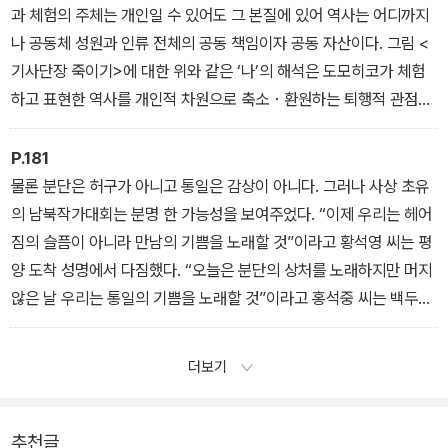
과 체험의 주체는 개인일 수 있어도 그 본질에 있어 역사는 어디까지
나 공동체 성원과 인류 전체의 공동 책임이자 공동 자산이다. 그림 <
기사단장 죽이기>에 대한 위와 같은 ‘나’의 해석은 도모히코가 체험
하고 표현한 역사를 개인적 차원으로 축소・환원하는 퇴행적 관점이
라 할 수 있다. 일본 우익의 반발을 샀다는 난징학살과 관련해서도, 소
설에서 부각되는 것이 ‘가해자’인 쓰구히코 개인이 겪은 트라우마일
P.181
뿐 피해자인 중국 인민의 고통, 그리고 이 사건이 지니는 인류사적 의
물론 분단은 허구가 아니고 통일은 감상이 아니다. 그러나 사상 초유
미와 맥락에 대해서는 그에 합당한 비중이 할애되지 않는다는 사실이
의 남북작가대회는 분명 한 가능성을 보여주었다. “이제 우리는 헤어
이와 무관하지 않을 것이다. 그런 점에서 일본 우익의 하루키 비판은
짐의 슬픔이 아니라 만남의 기쁨을 노래할 것”이라고 황석영 씨는 평
아무래도 번지수를 잘못 짚은 것이 아닐까.
양 도착 성명에서 다짐했다. “오늘은 분단의 상처를 노래하지만 머지
않은 날 우리는 통일의 기쁨을 노래할 것”이라고 홍석중 씨는 백두산
정 연설에서 예고했다. 남과 북을 대표하는 두 소설가는 공동 창작을
하자는 약속을 공개했다. 문학적 통일을 위한 첫걸음을 뗀 것이다.
더보기
추천글