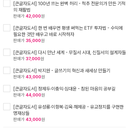
[큰글자도서] 100년 쓰는 완벽 허리 - 척추 전문의가 만든 기적
의 재활법
판매가
42,000
원
[큰글자도서] 한 번 배우면 평생 써먹는 ETF 투자법 - 수익에
필요한 것만 배우고 바로 시작하자
판매가
35,000
원
[큰글자도서] 다시 만난 세계 - 무질서 시대, 신질서의 설계자들
판매가
37,000
원
[큰글자도서] 박지원 - 글쓰기의 혁신과 새세상 만들기
판매가
43,000
원
[큰글자도서] 정제두·이충익·심대윤 - 참된 마음의 공부길
판매가
44,000
원
[큰글자도서] 유성룡·이항복·김육·채제공 - 유교정치를 구현한
명재상들
판매가
43,000
원