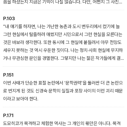
씀을 하셨는지 지금은 기억이 나질 않습니다. 다만, 어쩐지 그 사진이
선생님과 저희의 관계를 상징하는 것 같다는 생각이 듭니다. 선생님
은 어리석고 아둔한 우리를 위해 먼저 찾아내신 무언가를 알려주셨던
P.103
것이죠. 우리는 선생님의 그 가리킴과 가르침 덕분에 그나마 더 현명
“내 얘기를 하자면, 나는 가난한 농촌과 도시 변두리에서 컸기에 늘
하고 지혜로워졌을 겁니다.
그런 현실에서 탈출하려 애썼지만 시민으로서 그런 현실을 모른다는
것은 바보라 생각한다. 또한 동시에 그 현실에 붙들려서 아무 전망도
세우지 못하는 것 역시 우둔한 짓이다. 나는 정치·사회 현실에 무지하
거나 무관심한 문인을 경멸한다. 그렇지만 나는 젊은 작가들에게 결
코 직접적으로 정치적인 작품을 쓰지는 말라고 조언한다. 그 과정에
서 그가 지닌 문학적 힘을 소진시키게 될 것이기 때문이다. 실제 현실
P.151
에서는 구체적으로 정치적이어야 하지만, 작품은 본질적으로 정치적
이번 사태가 단순한 표절 논란에서 ‘문학권력’을 둘러싼 더 큰 논란으
이어야 한다고 생각한다. ‘본질적으로 정치적’이라 함은 인간 존재의
로 번지게 된 것도 신경숙 문학의 실질과 포장 사이의 이런 괴리 때문
가장 밑바닥에서부터, 작지만 오래 영향을 주어서 인간 자체를 바꿔
이라고 보아야 한다.
놓는 것을 말한다. 문학의 역할이 바로 그런 것이다.”
P.171
도모히코가 목격하고 체험한 역사는 그 개인의 몫만은 아니다. 목격