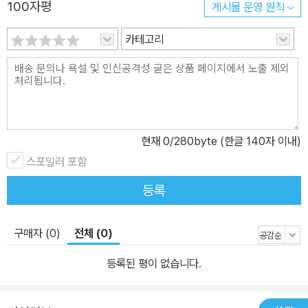
는 젊은 시인들이 등장한 2000년대, 표절 논란, 절필 선언, 세월호,
100자평
게시물 운영 원칙
원로 문인들의 연이은 별세 등으로 흘러온 2010년대, 기후위기와 펜
카테고리
데믹의 공세 속 새로운 흐름이 감지된 2020년대. 그가 수첩에 빼곡
하게 적은 한국문학과 출판의 흐름들을 따라가다 보면 문학계 안팎의
지도가 선명하다. 1부에서는 박완서, 황석영 등 한국문학사 안에 족적
이 뚜렷한 작가와 작품론을 실었다. 2부에서는 신경숙 표절 문제와
노벨문학상에 관한 일침, 한국 문단의 장편소설로의 진화 촉구, 무라
카미 하루키의 작품에 드리운 역사 문제 등 시대의 첨예한 쟁점과 인
현재
0
/280byte (한글 140자 이내)
물들을 다루었다. 3부와 4부는 <한겨레>에 실었던 칼럼과 서평을 선
스포일러 포함
별해 엮었다. 5부에서는 김소진부터 조세희까지, 한 시대를 열고 닫
등록
았던 작가들의 부고 기사들을 한데 모았다. 각 부 별면으로 황현산, 최
인훈, 김종철, 정유정의 인터뷰를 배치했으며, 부록으로는 한국 언론
구매자 (0)
전체 (0)
사상 최초로 북한의 문인들을 취재한 연재물 <북에서 만난 작가들>
을 수록했다. 기자로서 묵묵히 그리고 켜켜이 써온 30년 동안의 글들
등록된 평이 없습니다.
을 엮은 《이야기는 오래 산다》에는 작가와 작품, 출판과 사회의 지형
도가 선연하다. 풍부한 문학 읽기를 제공한다는 점에서는 충실한 문