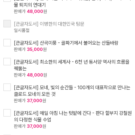
물 퇴치의 연대기
판매가
48,000
원
[큰글자도서] 이병한의 대한민국 탐문
일시품절
[큰글자도서] 산곡미풍 - 골짜기에서 불어오는 산들바람
판매가
35,000
원
[큰글자도서] 최소한의 세계사 - 6천 년 동서양 역사의 흐름을
꿰뚫는
판매가
48,000
원
[큰글자도서] 모네, 빛의 순간들 - 100개의 대표작으로 만나는
클로드 모네의 모든 것
판매가
37,000
원
[큰글자도서] 매일 아침 나는 텃밭에 간다 - 판다 할부지 강철원
의 다정한 식물 수업
판매가
37,000
원