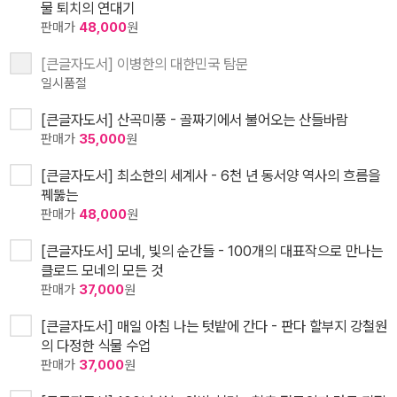
물 퇴치의 연대기
판매가
48,000
원
[큰글자도서] 이병한의 대한민국 탐문
일시품절
[큰글자도서] 산곡미풍 - 골짜기에서 불어오는 산들바람
판매가
35,000
원
[큰글자도서] 최소한의 세계사 - 6천 년 동서양 역사의 흐름을
꿰뚫는
판매가
48,000
원
[큰글자도서] 모네, 빛의 순간들 - 100개의 대표작으로 만나는
클로드 모네의 모든 것
판매가
37,000
원
[큰글자도서] 매일 아침 나는 텃밭에 간다 - 판다 할부지 강철원
의 다정한 식물 수업
판매가
37,000
원