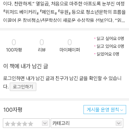
이다. 찬란하게.” 열일곱, 처음으로 마주한 아프도록 눈부신 여정
『위저드 베이커리』 『페인트』 『유원』 등으로 청소년문학의 흐름을
이끌어 온 창비청소년문학상이 새로운 수상작을 선보인다. “읽는
내내 가슴이 저릿했다”, “다시 한번 기적을 믿게 하는 이야기”라
는 청소년심사단의 인상적인 평과 함께 수상작으로 선정된 『스파
읽고 싶어요 0명
0
0
0
클』(창비청소년문학 134)이다. 『스파클』은 오 년 전 사고로 오른
읽고 있어요 0명
100자평
리뷰
마이페이퍼
쪽 각막을 이식받은 청소년 ‘배유리’의 여정을 그린다. 사고 이후
읽었어요 0명
자신의 상처를 똑바로 마주 보는 것을 유예해 온 유리는 어느 날
이 책에 내가 남긴 글
자신에게 눈을 준 사람이 궁금해지고, 기증자의 지인 ‘시온’을 필
로그인하면 내가 남긴 글과 친구가 남긴 글을 확인할 수 있습니
연적으로 만나게 된다. 오랜 시간 자라난 의문을 해결하기 위해
다.
떠난 유리와 시온의 여행 끝에는 어떤 결말이 기다리고 있을까?
로그인하기
유리는 외면했던 스스로의 상처를 보듬고 어둠 속에서 빛으로 나
아갈 수 있을까? 복잡하게 얽혀 온 청소년기의 감정을 찬찬한 눈
100자평
게시물 운영 원칙
으로 직시하는 작가 최현진의 시선이 오래도록 독자의 곁에 머무
른다. 성찰하는 문장, 용기를 주는 아름다운 결말까지, 피할 수 없
카테고리
는 삶의 질문에 답해야 하는 모든 이들에게 자신 있게 내어놓는