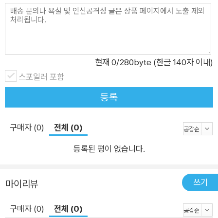
작품이다. 자신만의 시린 계절을 지나는 모든 이에게 『스파클』은
분명 뜨거운 용기의 불꽃이 되어 줄 것이다. 이희영(소설가) 우리
는 누군가를 대신해서 세상을 볼 수는 없지만 더 다양한 시선이
됨으로써 시력의 한계를 뛰어넘을 수 있다. 우리 청소년에게는 지
현재
0
/280byte (한글 140자 이내)
금 이런 미래의 눈이 필요하다. 김지은(문학평론가) 미지수로 남
스포일러 포함
아 있던 너 내가 반드시 구해야만 하는 χ 눈이 쏟아지는 어느 겨
등록
울, 열일곱을 앞둔 유리의 오른쪽 눈에 환영 같은 눈송이 결정 하
나가 보이기 시작한다. 각막을 이식받은 오른쪽 눈으로만 보이는
눈송이의 정체를 의아해하던 유리는 덮어 두었던 궁금증 하나를
구매자 (0)
전체 (0)
꺼낸다. 바로 각막을 기증해 준 기증자가 어떤 사람이었는지 알고
등록된 평이 없습니다.
싶다는 것. “머리를 쓸 수 있다는 걸 감사하게 생각”(73면)하며
착실하게 장래를 준비해야 한다는, 지긋지긋한 말을 제쳐 둔 유리
쓰기
는 미뤄 왔던 물음의 답을 찾기로 결심한다. 검색 끝에 오 년 전
마이리뷰
크리스마스 날 유리를 포함한 다섯 명에게 장기를 기증하고 세상
구매자 (0)
전체 (0)
을 떠난 이는 열여덟 살 ‘이영준’이며, 그에 더해 ‘하늘로 보내는