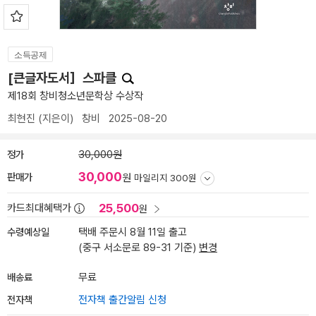
소득공제
[큰글자도서］스파클
제18회 창비청소년문학상 수상작
최현진
(지은이)
창비
2025-08-20
정가
30,000원
30,000
판매가
원
마일리지 300원
25,500
카드최대혜택가
원
수령예상일
택배 주문시 8월 11일 출고
(중구 서소문로 89-31 기준)
변경
배송료
무료
전자책
전자책 출간알림 신청