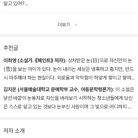
알고 있어?
알고 있을까……
더보기
추천글
이희영 (소설가. 《페인트》 저자):
상처받은 눈(目)으로 자신만의 눈
(雪)을 보는 아이가 있다. 눈이 내리는 세상은 냉혹하고 춥지만, 반드
시 마주해야 하는 현실이다. 외로움과 막막함이 하얗게 쌓이고 쌓여
발이 푹푹 빠지는 그 길을 주인공은 묵묵히 걸어간다. 결국 그 끝에서
김지은 (서울예술대학교 문예학부 교수, 아동문학평론가):
이 소설은
차갑게 반짝이는 꿈과 대면한다. 우리는 그 힘겨운 여정을 통해 죽음
낯선 바깥의 눈동자로 자신을 바라보기 시작하는 청소년들에게 당신
의 숭고함과 삶의 강인함을 함께 느끼고, 끝끝내 눈물을 흘리게 될 것
은 스스로 알고 있는 것보다 눈부신 사람이며 그 빛으로 어디까지 비
이다.
출 수 있는 존재인지 알려 주는 이야기다. 어떤 별들은 다른 빛을 마주
『스파클』은 뜬구름 잡는 상상력을 마음껏 펼쳐 보라고, 그 무한한 가
했을 때 비로소 빛난다. 지구가, 목성이, 외롭고 기나긴 시간을 버틴
능성으로 멋지게 비상하라고 말한다. 그 자유로움이야말로 누군가가
저자 소개
당신이 그랬던 것처럼. 그리고 작가는 어쩌면 다음 사람을 구하는 그
그토록 원했던 삶이었을 테니까……. 자신만의 시린 계절을 지나는 모