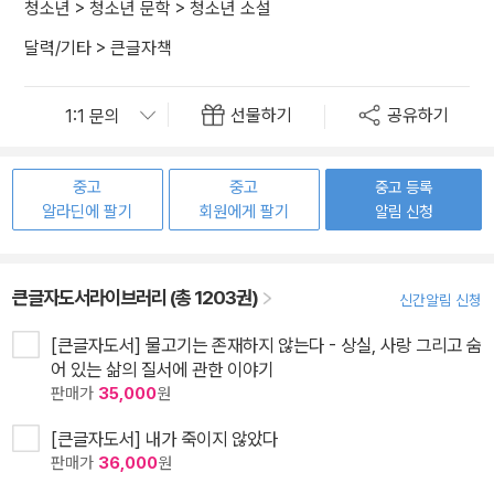
청소년
>
청소년 문학
>
청소년 소설
달력/기타
>
큰글자책
선물하기
공유하기
중고
중고
중고 등록
알라딘에 팔기
회원에게 팔기
알림 신청
큰글자도서라이브러리 (총 1203권)
신간알림 신청
[큰글자도서] 물고기는 존재하지 않는다 - 상실, 사랑 그리고 숨
어 있는 삶의 질서에 관한 이야기
판매가
35,000
원
[큰글자도서] 내가 죽이지 않았다
판매가
36,000
원