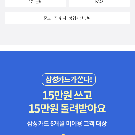
리기에 자신은 이식이라는 행운을 얻은 ‘수혜자’였기 때문이다.
1:1 문의
FAQ
늘 “귀를 막고”, “멀어지는 쪽을 택”(74면)했던 유리지만 시온을
알게 되며 얻은 깨달음은 외면하지 않기로 한다. 바로 스스로에게
중고매장 위치, 영업시간 안내
복잡한 아픔이 쌓여 있었다는 것. 그 마음은, 그러니까 실은 미안
한 마음이었다. 나의 행운이 누군가에게는 불행이라는 것. 그건
내게도 아픔이니까. (88면) 편지를 매개로 직접 만나 이야기를
나누게 된 유리와 시온은 이영준의 눈으로 그의 고향을 보고 싶은
마음에 훌쩍 여행길에 오른다. 모른 척해 왔던 마음을 직시하기로
마음먹은 탓일까? 걷잡을 수 없이 터져 나오는 감정들에 유리는
난기류에 휩쓸린 것처럼 흔들린다. 이 모든 일은 갑작스레 찾아온
듯 느껴지지만 사실 유리가 반드시 한 번은 지나가야 했던 질문이
었다. 나는 언 손으로 눈을 비볐다. 쓰라렸다. 할퀴고 분노해도 눈
속의 구체는 내 안을 유유히 떠다닌다. 영원히 그럴 것처럼. (……)
참을 수 없었다. 허기가, 호기심이, 실패가. (163-4면) 이제 감아
왔던 눈을 뜨고 내 안의 눈부심을 바라볼 시간 『스파클』은 작은
여행 이야기지만, 동시에 한 사람의 삶이 생동하기 시작하는 거대