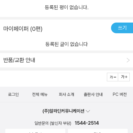
편지’ 사이트로 몇 년 동안 영준에게 편지를 보내는 ‘시온’이 있다
등록된 평이 없습니다.
는 사실까지 알게 된다. 시온이 영준에게 보낸 편지를 하나하나
읽으며 영준이 어떤 사람인지 점점 알게 되는 유리. 시온의 편지
쓰기
마이페이퍼 (0편)
는 떠난 영준을 기억하는 문장으로 가득하다. 유리는 영준이 좋아
했다는 책을 읽고, 시온이 영준을 기억하려 들르는 벤치에 눈 오
등록된 글이 없습니다
리를 잔뜩 만들어 두고, 하천을 바라보며 시온의 편지를 낭독하기
도 한다. 오 년 전부터 이루어졌어야 하는 기억의 행위를 유리는
반품/교환 안내
뒤늦게 시작해 나간다. 추워서 입술이 떨렸다. 손가락이 시렸다.
하지만 나 말고 단 한 명이라도 좋으니, 하천에 부는 바람이라도
좋으니, 무언가 시온의 마음을 알아줬으면 좋겠다고 생각했다.
(88면) 어떤 흔들림은 필연적이다 중심을 잡고 무사히 착륙하기
로그인
전체 메뉴
회사 소개
출판사 안내
PC 버전
위해서 유리는 사고 이후 지금까지 식물인간 상태로 누워 있는 동
생을 향한 죄책감, 예전과 다른 삶을 사는 부모님을 보며 느끼는
(주)알라딘커뮤니케이션
슬픔과 씁쓸함, 사고 현장에 자신을 버려둔 할머니를 향한 증오와
1544-2514
일반문의 (발신자 부담)
반감 등 얽히고설킨 감정을 꾹 눌러 왔다. 부정적인 감정을 터뜨