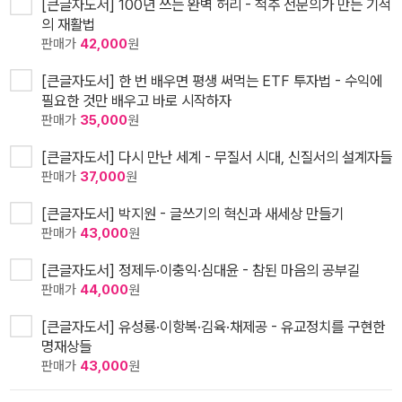
[큰글자도서] 100년 쓰는 완벽 허리 - 척추 전문의가 만든 기적
의 재활법
판매가
42,000
원
[큰글자도서] 한 번 배우면 평생 써먹는 ETF 투자법 - 수익에
필요한 것만 배우고 바로 시작하자
판매가
35,000
원
[큰글자도서] 다시 만난 세계 - 무질서 시대, 신질서의 설계자들
판매가
37,000
원
[큰글자도서] 박지원 - 글쓰기의 혁신과 새세상 만들기
판매가
43,000
원
[큰글자도서] 정제두·이충익·심대윤 - 참된 마음의 공부길
판매가
44,000
원
[큰글자도서] 유성룡·이항복·김육·채제공 - 유교정치를 구현한
명재상들
판매가
43,000
원