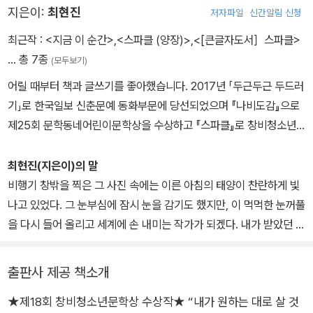
별이 바로 당신일지도 모른다고 말한다.
지은이:
최현진
저자파일
신간알림 신청
든 이에게 『스파클』은 분명 뜨거운 용기의 불꽃이 되어 줄 것이다.
일상의 시력을 방해하는 혼탁한 안개 속에서 차라리 눈을 감고 멈춰
최근작 :
<지금 이 순간>
,
<스파클 (양장)>
,
<[큰글자도서］스파클>
야겠다고 생각했다면 『스파클』을 읽어 보기 바란다. 이 소설은 당신
… 총 7종
(모두보기)
에게 미래에서 온 부드러운 각막을 선물한다. 어둡다는 것은 때로는
상대적 감각이며 이 소설을 통해 다른 시야로 세계를 본다면 그 어둠
어릴 때부터 책과 글쓰기를 좋아했습니다. 2017년 「두근두근 두드러
으로부터 밝음을 향해 충분히 나아갈 수 있겠다는 용기를 획득하게
기」로 한국일보 신춘문예 동화부문에 당선되었으며 『나비도감』으로
된다. 우리는 누군가를 대신해서 세상을 볼 수는 없지만 더 다양한 시
제25회 문학동네어린이문학상을 수상하고 『스파클』로 창비청소년
선이 됨으로써 시력의 한계를 뛰어넘을 수 있다. 유리와 시온은 하나
문학상을 수상했습니다. 『지금 이 순간』은 2024년 ‘경기예술생애첫
가 둘이 되고, 셋, 넷이 되는 사랑의 기적을 보여 준다. 우리 청소년에
지원’ 선정작입니다.
최현진(지은이)의 말
게는 지금 이런 미래의 눈이 필요하다.
비행기 창밖을 찍은 그 사진 속에는 이른 아침의 태양이 찬란하게 빛
나고 있었다. 그 눈부심에 잠시 눈을 감기도 했지만, 이 먹먹한 눈꺼풀
을 다시 들어 올리고 세계에 손 내미는 작가가 되겠다. 내가 받았던 믿
음처럼 누군가를 다음으로 안내하는 글을 쓸 것이다. 『스파클』을 만
나게 될 모든 분들의 뜨거운 순간을 그리며.
출판사 제공 책소개
★제18회 창비청소년문학상 수상작★ “내가 원하는 대로 살 것