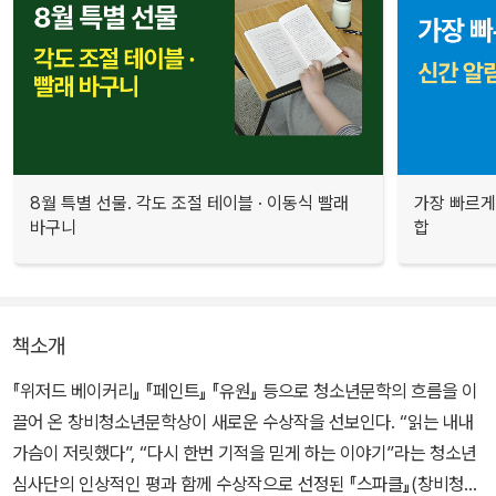
8월 특별 선물. 각도 조절 테이블 · 이동식 빨래
가장 빠르게
바구니
합
책소개
『위저드 베이커리』 『페인트』 『유원』 등으로 청소년문학의 흐름을 이
끌어 온 창비청소년문학상이 새로운 수상작을 선보인다. “읽는 내내
가슴이 저릿했다”, “다시 한번 기적을 믿게 하는 이야기”라는 청소년
심사단의 인상적인 평과 함께 수상작으로 선정된 『스파클』(창비청소