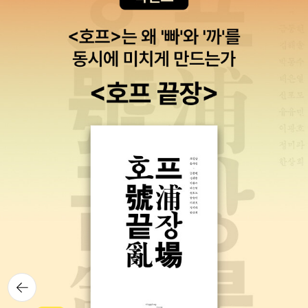
의 뇌 · 보수의 유전자 · 보수의 환경 · 보수의 문화 구체적으로, 1장에
서는 사회심리학에서 전통적으로 많이 연구된 보수의 주요 심리 기제
들을 살핀다. 특히, 특정 개인이나 계층이 다른 이들을 지배하는 것을
옹호하는 ‘사회 지배 지향성’과 사회적으로 부여된 권위를 인정하고
그에 복종하며 권위에 반하는 이들을 배척하고 기존의 규범과 전통을
따르는 성향인 ‘우익 권위주의’에 주목하고, 경제적 보수와 사회적 보
수의 심리 기제의 차이점을 설명한다. 2장에서는 이와 관련된 뇌의
메커니즘을 들여다본다. 특히, 직관적인 판단 혹은 인지적 전략인 ‘휴
리스틱’, 사전 신념을 고수하는 믿음 체계이자 태도인 ‘보수적 베이지
언’, 편도체의 기능과 같은 심리학적 · 뇌과학적 개념들을 ‘번식’과 연
관된 신호 체계나 ‘생존’에 연관된 교감신경, 행동면역계의 발현과 같
은 진화론적 개념들과 연결해, 보수의 뇌에서 실제 어떤 일들이 일어
나고 있는지를 살핀다. 한편, 진보의 뇌를 대표하는 전대상피질과 뇌
섬엽도 소개한다. 3장에서는 정치 성향과 연관된 유전자들에 주목한
다. 특히 ‘전사 유전자(warrior gene)’로도 불리는 MAOA 유전자형,
뒤로가
기
‘예민한 유전자(grouchy gene)’로 불리는 세로토닌 전달체 유전자