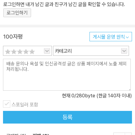
T 바이오및뇌공학과 교수 · 『유전자 지배 사회』 저자 미국, 유럽, 캐
로그인하면 내가 남긴 글과 친구가 남긴 글을 확인할 수 있습니다.
나다 등에서 수집한 데이터는 1980년대 이후로 젊은 세대 남성들이
로그인하기
여성들에 비해 보수 성향을 띤다는 점을 명확하게 보여준다. 2024
년, 《파이낸셜 타임스》, 《이코노미스트》, 《가디언》 등 주요 언론사는
젊은 세대 남녀 간의 이러한 정치적 양극화가 유럽과 북미뿐 아니라
100자평
게시물 운영 원칙
한국을 포함해 전 세계적으로 점차 심화되어 왔다는 분석을 잇따라
카테고리
내놓았다. 그러나 성별, 세대, 계층에 따른 전 세계적 정치 양극화나 2
0, 30대 젊은 남성들의 우경화 등 역사에서 유례를 찾기 힘든 추세에
대한 현상학적인 분석들은 그동안 피상적인 설명만을 제공해 왔을 뿐
이다. 전작에서 유전자의 지배가 어떻게 의학뿐 아니라 가정, 경제, 정
치, 종교를 포함하는 인간 사회 전반에 나타나는지를 고발한 KAIST
바이오및뇌공학과 교수인 저자는 이에 대한 문제의식을 가지고, 《네
현재
0
/280byte (한글 140자 이내)
이처》, 《사이언스》 등 유수 학술지에 실린 사회심리학, 행동경제학,
스포일러 포함
뇌과학, 유전학, 진화론의 연구들을 종합해 인간의 정치 성향과 행동
등록
을 본질부터 파헤친다. 보수를 어떻게 이해할 것인가 하는 물음으로
시작되는 탐구의 여정은 보수와 진보의 실체를 규정하는 것을 넘어서