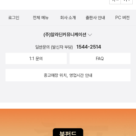
신중지권(반대/찬성), 과학기술(불신/옹호), 교육(엘리트주의/평준
화), 총기 규제(반대/찬성). 그렇다면 서로 아무런 관련도 없어 보이
로그인
전체 메뉴
회사 소개
출판사 안내
PC 버전
는 여러 사안들에 대해 이토록 일관되게 입장이 둘로 갈리는 이유는
무엇일까? 어떤 성향이나 행동이 특정 국가나 문화권에 한정되지 않
(주)알라딘커뮤니케이션
고 나타난다는 것은 그것이 생물학적 본능과 관련 있음을 시사한다.
저자는 심리학, 행동경제학, 뇌과학, 유전학, 진화생물학의 최신 연구
1544-2514
일반문의 (발신자 부담)
들을 종합해 이러한 양분화를 낳는 한 축인 공통적인 기저와 심리 기
1:1 문의
FAQ
제로 보수를 규정하고, 이를 바탕으로 다음을 포함하는 여러 정치적,
경제적 물음들에 답한다. 왜 가난한 사람들이 기득권층을 지지하는
중고매장 위치, 영업시간 안내
가, 왜 한국의 보수는 친미 · 친일 · 반공을 외치는가, 왜 보수주의자들
이 종교나 음모론에 빠지는가, 왜 사람들은 재력가와 유명인에게 열
광하는가, 왜 보수 정권들은 무력 전쟁을 주저하지 않는가, 왜 부의 대
물림과 불평등한 분배가 용인되는가, 왜 젊은 남성들은 비자발적 독
신자를 자칭하는가, 왜 보수 남성들은 안티페미니스트를 자처하는가,
왜 20, 30대 젊은 남성들은 우경화되고 있는가. 사회심리학 · 행동경
제학 · 뇌과학 · 유전학 · 진화생물학으로 해부하는 보수의 심리 · 보수