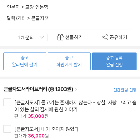
인문학
>
교양 인문학
달력/기타
>
큰글자책
선물하기
공유하기
중고
중고
중고 등록
알라딘에 팔기
회원에게 팔기
알림 신청
큰글자도서라이브러리 (총 1203권)
신간알림 신청
[큰글자도서] 물고기는 존재하지 않는다 - 상실, 사랑 그리고 숨
어 있는 삶의 질서에 관한 이야기
판매가
35,000
원
[큰글자도서] 내가 죽이지 않았다
판매가
36,000
원