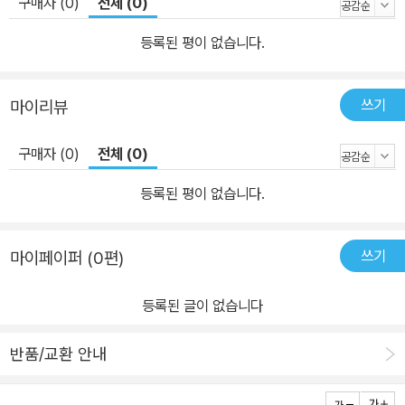
구매자 (0)
전체 (0)
생물학적 종으로서의 인간을 철학적으로 고찰하는 데까지 나아간다.
자본주의, 종교, 음모론, 배타적 민족주의, 능력주의, 반페미니즘을 추
등록된 평이 없습니다.
앙하는 보수의 보편적인 본성 2012년 미국 대통령 선거 후보인 공화
당의 밋 롬니는 재선에 도전하는 버락 오바마에 맞서 이렇게 말했다.
쓰기
마이리뷰
“오바마 대통령은 해수면 상승을 늦추고 지구를 치유하겠노라 약속
합니다. 저의 약속은 여러분과 여러분의 가족을 돕겠다는 것입니다.”
구매자 (0)
전체 (0)
롬니의 말에서 드러나는 보수의 한 가지 특성은 인류애보다 자신의
가족과 친구에 대한 사랑을 더욱 강하게 중시한다는 것인데, 이러한
등록된 평이 없습니다.
성향은 국제 기부보다 국내 기부에 상대적으로 더 큰 관심을 보이는
것으로도 나타난다. 그러나 보수 성향이 비단 도덕적 범주에만 국한
쓰기
마이페이퍼 (0편)
되어 나타나는 것은 아니다. 실제로 보수는 그 반대편에 있는 진보와
경제, 종교, 외교, 인권, 과학기술, 교육에 이르는 다양한 쟁점들에서
등록된 글이 없습니다
다음과 같이 놀라울 정도로 일관된 입장 차이를 보이는데, 이러한 양
분화는 전 세계적으로 공통되게 나타난다. 경제 체제(자유시장/사회
반품/교환 안내
복지), 종교(종교적/세속적), 국제 관계(민족주의/국제주의), 이민 정
책(폐쇄/개방), 성소수자 권리(부정/지지), 페미니즘(반대/지지), 임