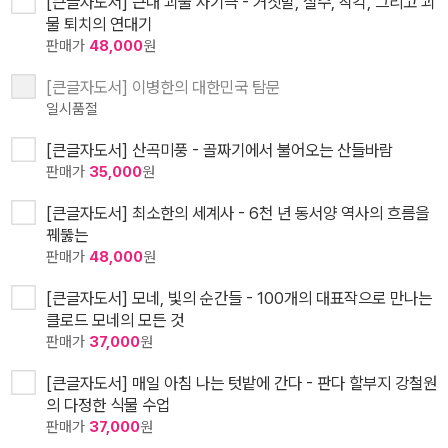
[큰글자도서] 근대 괴물 사기극 - 거짓말, 실수, 착각, 그리고 괴
물 퇴치의 연대기
판매가
48,000
원
[큰글자도서] 이병한의 대한민국 탐문
일시품절
[큰글자도서] 산곡미풍 - 골짜기에서 불어오는 산들바람
판매가
35,000
원
[큰글자도서] 최소한의 세계사 - 6천 년 동서양 역사의 흐름을
꿰뚫는
판매가
48,000
원
[큰글자도서] 모네, 빛의 순간들 - 100개의 대표작으로 만나는
클로드 모네의 모든 것
판매가
37,000
원
[큰글자도서] 매일 아침 나는 텃밭에 간다 - 판다 할부지 강철원
의 다정한 식물 수업
판매가
37,000
원