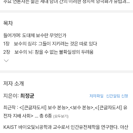
주요 언론사는 젊은 세대 남녀 간의 이러한 정치적 양극화가 유럽과
북미뿐 아니라 한국을 포함해 전 세계적으로 점차 심화되어 왔다는
분석을 잇따라 내놓았다. 그러나 성별, 세대, 계층에 따른 전 세계적
목차
정치 양극화나 20, 30대 젊은 남성들의 우경화 등 역사에서 유례를
찾기 힘든 추세에 대한 현상학적인 분석들은 그동안 피상적인 설명만
들어가며: 도대체 보수란 무엇인가
을 제공해 왔을 뿐이다.
1장 보수의 심리: 그들이 지키려는 것은 따로 있다
2장 보수의 뇌: 참을 수 없는 불확실성의 두려움
전작에서 유전자의 지배가 어떻게 의학뿐 아니라 가정, 경제, 정치, 종
교를 포함하는 인간 사회 전반에 나타나는지를 고발한 KAIST 바이
오및뇌공학과 교수인 저자는 이에 대한 문제의식을 가지고, 《네이
저자 소개
처》, 《사이언스》 등 유수 학술지에 실린 사회심리학, 행동경제학, 뇌
과학, 유전학, 진화론의 연구들을 종합해 인간의 정치 성향과 행동을
지은이:
최정균
저자파일
신간알림 신청
본질부터 파헤친다. 보수를 어떻게 이해할 것인가 하는 물음으로 시
최근작 :
<[큰글자도서] 보수 본능>
,
<보수 본능>
,
<[큰글자도서] 유
작되는 탐구의 여정은 보수와 진보의 실체를 규정하는 것을 넘어서
전자 지배 사회>
… 총 6종
(모두보기)
생물학적 종으로서의 인간을 철학적으로 고찰하는 데까지 나아간다.
KAIST 바이오및뇌공학과 교수로서 인간유전체학을 연구한다. 아산