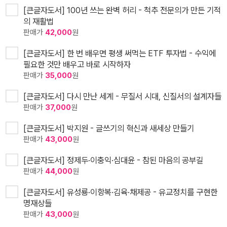
[큰글자도서] 100년 쓰는 완벽 허리 - 척추 전문의가 만든 기적
의 재활법
판매가
42,000
원
[큰글자도서] 한 번 배우면 평생 써먹는 ETF 투자법 - 수익에
필요한 것만 배우고 바로 시작하자
판매가
35,000
원
[큰글자도서] 다시 만난 세계 - 무질서 시대, 신질서의 설계자들
판매가
37,000
원
[큰글자도서] 박지원 - 글쓰기의 혁신과 새세상 만들기
판매가
43,000
원
[큰글자도서] 정제두·이충익·심대윤 - 참된 마음의 공부길
판매가
44,000
원
[큰글자도서] 유성룡·이항복·김육·채제공 - 유교정치를 구현한
명재상들
판매가
43,000
원