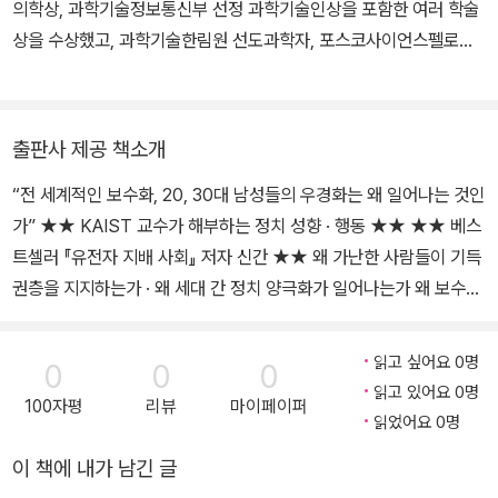
의학상, 과학기술정보통신부 선정 과학기술인상을 포함한 여러 학술
상을 수상했고, 과학기술한림원 선도과학자, 포스코사이언스펠로십
등에 선정되었다. 유전학, 뇌과학, 진화심리학 등을 바탕으로 인간의
본질과 사회의 다양한 모습을 탐색하고 고찰하는 작업을 이어가고 있
으며, 지은 책으로 『유전자 지배 사회』가 있다. 전작이 유전자의 지배
출판사 제공 책소개
가 어떻게 의학뿐 아니라 가정, 경제, 정치, 종교를 포함하는 인간 사
“전 세계적인 보수화, 20, 30대 남성들의 우경화는 왜 일어나는 것인
회 전반에 나타나는지를 고발했다면, 이번 책은 주요 학문 분야들을
가” ★★ KAIST 교수가 해부하는 정치 성향 · 행동 ★★ ★★ 베스
아우르며 인간의 정치성을 집중적으로 탐구한다. 전 세계의 정치적
트셀러 『유전자 지배 사회』 저자 신간 ★★ 왜 가난한 사람들이 기득
양극화, 젊은 남성들의 우경화 등 역사에서 유례를 찾기 힘든 추세에
권층을 지지하는가 · 왜 세대 간 정치 양극화가 일어나는가 왜 보수주
대한 현상학적인 분석들은 피상적인 설명만을 제공할 뿐이다. 이 책
의자들이 종교나 음모론에 빠지는가 · 왜 한국의 보수는 친미, 반공을
은 사회심리학과 행동경제학의 관찰을 뇌과학, 유전자-환경 상호작
외치는가 왜 보수 남성들은 안티페미니스트를 자처하는가 · 왜 그들
용, 진화론과 같은 생물학의 언어로 번역해 인간의 정치 성향을 본질
읽고 싶어요 0명
0
0
0
은 불평등한 분배를 용인하는가 … 보수, 도대체 그들을 어떻게 이해
부터 파헤친다. 보수를 어떻게 이해할 것인가 하는 물음으로 시작되
읽고 있어요 0명
100자평
리뷰
마이페이퍼
할 것인가 “과학자들은 오랜 시간 인간의 정치 성향과 행동을 연구해
는 탐구의 여정은 보수와 진보의 실체를 규정하는 것을 넘어서 생물
읽었어요 0명
왔다. 이제 심리학, 행동경제학, 뇌과학, 유전학의 최신 연구들을 학문
학적 종으로서의 인간을 철학적으로 고찰하는 데까지 나아간다.
이 책에 내가 남긴 글
의 장벽에서 끄집어내, 이 모든 물음에 답할 것이다.” ─최정균, KAIS