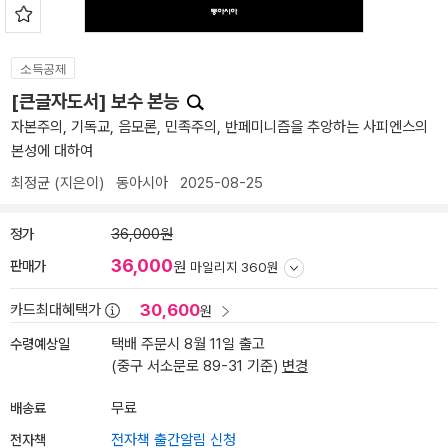
소득공제
[큰글자도서] 보수 본능
자본주의, 기독교, 음모론, 민족주의, 반페미니즘을 추앙하는 사피엔스의
본성에 대하여
최정균
(지은이)
동아시아
2025-08-25
정가
36,000원
36,000
판매가
원
마일리지 360원
30,600
카드최대혜택가
원
수령예상일
택배 주문시 8월 11일 출고
(중구 서소문로 89-31 기준)
변경
배송료
무료
전자책
전자책 출간알림 신청