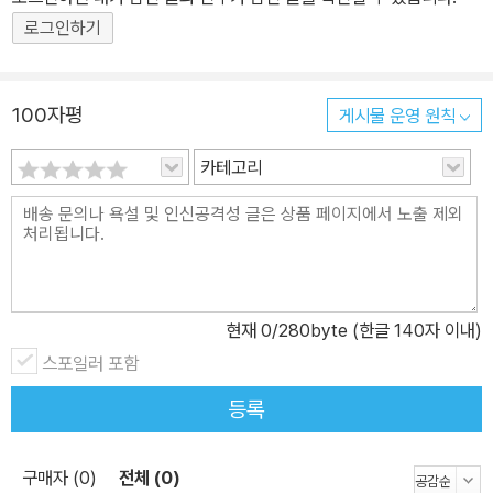
을 이 책에 담아냈다. ◎ 나 혼자 밥을 먹고, 나 혼자 놀고, 나 혼자 사
로그인하기
랑하고, 나 혼자 취하는… 우리 시대의 고독한 삶. 1인 가구 600만이
넘는 시대에 고독에 대해 말하다. 2019년 이미 우리 사회의 1인 가구
의 수는 600만을 훌쩍 넘겼다. 1인 가구의 비율은 해마다 가파르게
100자평
게시물 운영 원칙
상승해 이제는 전체의 30퍼센트에 달한다. 열에 셋은 혼자 밥을 먹
카테고리
고, 혼자 놀고, 혼자 있다가 혼자 잠을 자며 일상의 대부분을 보낸다는
말이다. 연구에 따르면 고독은 하루에 담배 15개비를 피는 것과 맞먹
는 효과가 있으며, 또 고독한 사람은 물리적인 구타를 당하는 것과 같
은 고통을 느낀다고 한다. 우리는 흔히 ‘외롭다’는 말을 곧잘 ‘패배’
‘루저’ ‘아싸’ 같은 단어와 연결하지만, 고독의 문제는 그리 쉽게 이야
기할 수 있는 것이 아니다. 고독은 개인적 차원의 문제가 아니라 사회
현재
0
/280byte (한글 140자 이내)
적 차원의 문제가 되었다. 2018년 영국에서 세계 최초로 고독부를 만
스포일러 포함
든 것도, 코로나19를 맞아 고립된 사람들의 폭증을 관리하기 위해 일
등록
본 정부에서 고립·고독부를 만든 것도 이런 맥락이다. 개인적 실패가
외로움이라는 결과를 낳은 것이 아니다. 이제는 고독이 단순히 개인
구매자 (0)
전체 (0)
의 문제가 아니라 공론화하고 적극적으로 대처해야 한다. ◎ 지금 이