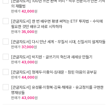
[큰글자도서] 100년 쓰는 완벽 허리 - 척추 전문의가 만든 기적
의 재활법
판매가
42,000
원
[큰글자도서] 한 번 배우면 평생 써먹는 ETF 투자법 - 수익에
필요한 것만 배우고 바로 시작하자
판매가
35,000
원
[큰글자도서] 다시 만난 세계 - 무질서 시대, 신질서의 설계자들
판매가
37,000
원
[큰글자도서] 박지원 - 글쓰기의 혁신과 새세상 만들기
판매가
43,000
원
[큰글자도서] 정제두·이충익·심대윤 - 참된 마음의 공부길
판매가
44,000
원
[큰글자도서] 유성룡·이항복·김육·채제공 - 유교정치를 구현한
명재상들
판매가
43,000
원