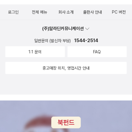
렙 작가의 진지하고도 유쾌한 농담 고독은 피할 수 있고 탈출할 수 있
로그인
전체 메뉴
회사 소개
출판사 안내
PC 버전
는 것이 아니라 우리 곁에 항상 같이 있는 것이다. 고독에는 외부가,
경계가 없다. “바로 그렇기 때문에 고독의 바깥으로 탈출하려는 시도
(주)알라딘커뮤니케이션
는 허망하게 끝이 날 수밖에 없다. 그리하여 나는 고독 외부로 탈출하
려 하는 대신 고독과 어울려 사는 법을 배우기 시작했다. 고독은 너무
1544-2514
일반문의 (발신자 부담)
나 무겁고 무서웠는데, 다시 생각하면 한없이 가볍고 자연스러운 것
1:1 문의
FAQ
이었다.”(233쪽) 아, 이토록 가벼운 역설이라니! 이런 역설은 곧 고독
이 그늘뿐만 아니라 빛의 조각들을 담고 있음을 암시한다. 너무 많은
중고매장 위치, 영업시간 안내
사람들을 너무 자주 만나왔던 우리는 시끌벅적한 삶 속에서 진지하게
고독을 대면할 시간이 없었다. 그러다가 번잡한 인간관계로부터 한
걸음 물러서면 문득 이마를 서늘하게 하는 깨달음을 얻게 된다. 파스
칼은 혼자 가만히 앉아 있지 못하기 때문에 이 세상의 모든 문제가 발
생한다고 말했다. 고독은 자기 자신을 마주할 기회이고, 자신에 대한
환상을 깰 수 있는 시간이다. 방구석 십 년 생활에 몸으로 지독하게 겪
고 깨달은 고독에 대한 짠 내 나는 통찰이 고독을 잊기 위해 갖은 꼴값
을 떠는 우리의 ‘웃픈’ 모습에 대한 유쾌한 농담과 잘 어우러진다. 이