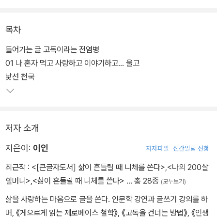
그려낸다.
목차
고독력(孤獨力)이라는 게 있다면 ‘만렙’을 찍었을 것이라 자부하는
지은이가 고독이라는 쓸쓸한 주제를 나름 진지하게 또 씁쓸하면도 유
들어가는 글 고독이라는 전염병
쾌한 농담으로 풀어낸다. 중력을 잃어버리고 마음의 닻을 잃어버린
01 나 혼자 먹고 사랑하고 이야기하고… 울고
시대에 혼자여서 고독하고, 함께 있어도 고독한 당신과 내가 이토록
낯선 천국
무거운 고독을 어떻게 하면 건널 수 있는지를 이야기한다.
저자 소개
지은이:
이인
저자파일
신간알림 신청
최근작 :
<[큰글자도서] 삶이 흔들릴 때 니체를 쓴다>
,
<나의 200살
할머니>
,
<삶이 흔들릴 때 니체를 쓴다>
… 총 28종
(모두보기)
삶을 사랑하는 마음으로 글을 쓴다. 인문학 강연과 글쓰기 강의를 하
며, 《게으르게 읽는 제로베이스 철학》, 《고독을 건너는 방법》, 《인생