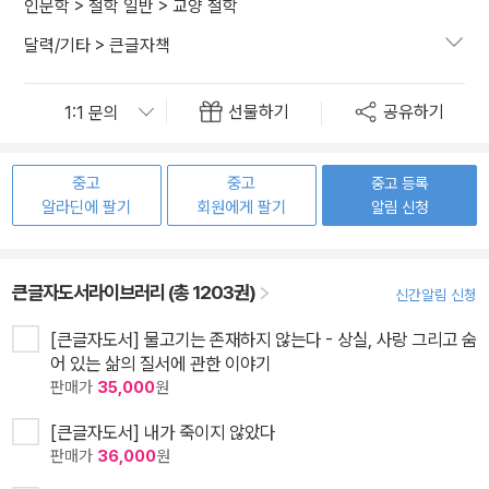
인문학
>
철학 일반
>
교양 철학
달력/기타
>
큰글자책
선물하기
공유하기
중고
중고
중고 등록
알라딘에 팔기
회원에게 팔기
알림 신청
큰글자도서라이브러리 (총 1203권)
신간알림 신청
[큰글자도서] 물고기는 존재하지 않는다 - 상실, 사랑 그리고 숨
어 있는 삶의 질서에 관한 이야기
판매가
35,000
원
[큰글자도서] 내가 죽이지 않았다
판매가
36,000
원