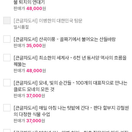
물 퇴치의 연대기
판매가
48,000
원
[큰글자도서] 이병한의 대한민국 탐문
일시품절
[큰글자도서] 산곡미풍 - 골짜기에서 불어오는 산들바람
판매가
35,000
원
[큰글자도서] 최소한의 세계사 - 6천 년 동서양 역사의 흐름을
꿰뚫는
판매가
48,000
원
[큰글자도서] 모네, 빛의 순간들 - 100개의 대표작으로 만나는
클로드 모네의 모든 것
판매가
37,000
원
[큰글자도서] 매일 아침 나는 텃밭에 간다 - 판다 할부지 강철원
의 다정한 식물 수업
판매가
37,000
원