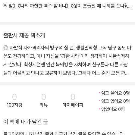
의 밤》, 《나의 까칠한 백수 할머니》, 《삶이 흔들릴 때 니체를 쓴다》,
《나는 내가 불편하다》 등의 책을 썼다.
출판사 제공 책소개
◎ 자발적 자가격리자의 방구석 십 년, 생활밀착형 고독 탐구 몸도 마
음도 건강하다고, 아니 자신을 ’강한 사람‘이라 생각하며 시끌벅적하
게 살았다. 학창시절엔 인간 복덕방을 자처하며 친구들과 다른 사람
들과 어울리고 만나고 교류하며 보냈다. 그러다 어느 순간 모든 관계
를 끊고 방구석에 틀어박혔다. 될 수 있으면 사람들을 만나지 않으려
했고, 친구들 결혼식도 가지 않았으며, 인간관계를 등한시했다. 휴일
읽고 싶어요 0명
0
0
0
도, 휴가도, 명절도 없었다. 시끌벅적한 삶을 찾아다니며 고독으로부
읽고 있어요 0명
100자평
리뷰
마이페이퍼
터 도망치고자 했던 지난 세월을 뒤로했다. 방문을 걸어 잠그고 고독
읽었어요 0명
의 심장부로 걸어 들어갔다. 그렇게 십 년이 흘렀다. 고독은 때로는 한
이 책에 내가 남긴 글
없이 무겁게 짓누르는 고통으로 다가오다가도 또 삶의 가르침을 주는
스승이기도 했다. 그 십 년의 세월 동안 고독에 대해 느끼고 깨달은 것
로그인하면 내가 남긴 글과 친구가 남긴 글을 확인할 수 있습니다.